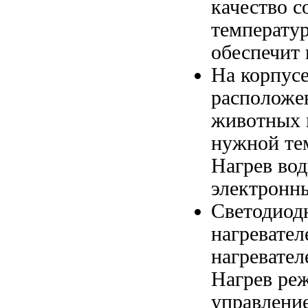
качество 
температу
обеспечит
На корпус
расположе
животных
нужной те
Нагрев во
электронн
Светодиод
нагревател
нагревател
Нагрев
реж
управлени