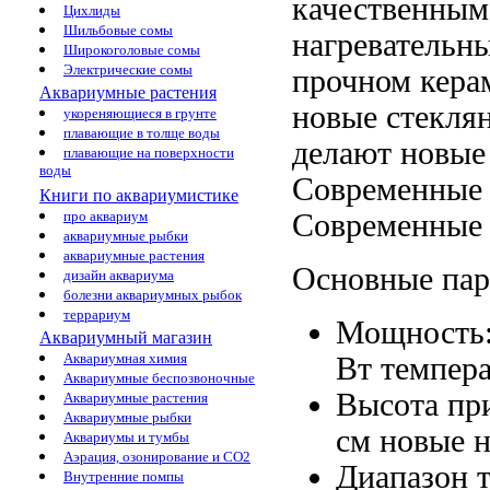
качественным
Цихлиды
Шильбовые сомы
нагревательн
Широкоголовые сомы
Электрические сомы
прочном
кера
Аквариумные растения
новые
стеклян
укореняющиеся в грунте
плавающие в толще воды
делают новые
плавающие на поверхности
воды
Современные 
Книги по аквариумистике
Современные
про аквариум
аквариумные рыбки
аквариумные растения
Основные па
дизайн аквариума
болезни аквариумных рыбок
террариум
Мощность
Аквариумный магазин
Аквариумная химия
Вт
темпер
Аквариумные беспозвоночные
Высота пр
Аквариумные растения
Аквариумные рыбки
см
новые н
Аквариумы и тумбы
Аэрация, озонирование и CO2
Диапазон 
Внутренние помпы