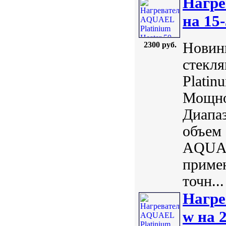
Нагре
на 15-
Новинк
2300 руб.
стекл
Plati
Мощнос
Диапаз
объем 
AQUAE
примен
точн...
Нагре
w на 