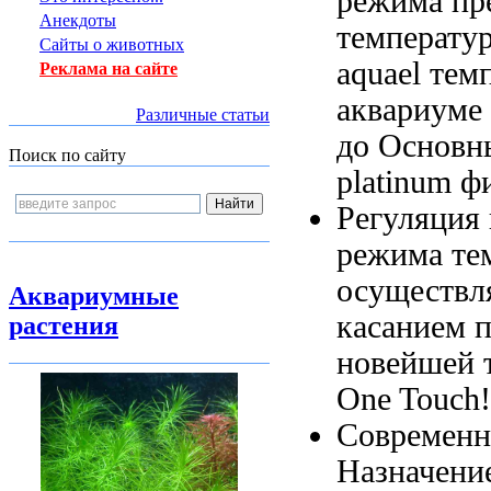
режима
пр
Анекдоты
температу
Сайты о животных
aquael
темп
Реклама на сайте
аквариуме
Различные статьи
до
Основн
Поиск по сайту
platinum 
Регуляция
режима те
осуществл
Аквариумные
касанием 
растения
новейшей 
One Touch
Современн
Назначени