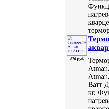
Функц
нагрев
кварце
термор
Термо
аквар
Термо
870 руб.
Atman.
Atman.
Ватт Д
кг. Ф
нагрев
кварце