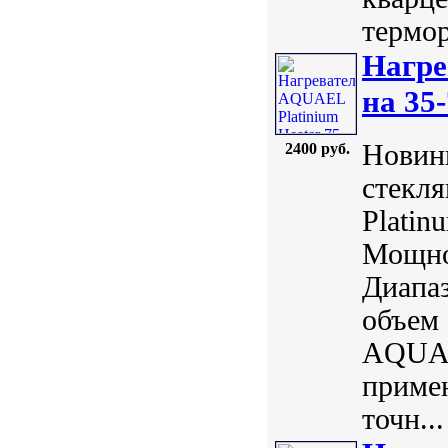
термор
Нагре
на 35-
Новинк
2400 руб.
стекл
Plati
Мощнос
Диапаз
объем 
AQUAE
примен
точн...