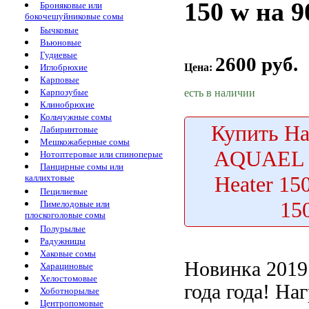
150 w на 9
Броняковые или
бокочешуйниковые сомы
Бычковые
Вьюновые
Гудиевые
2600 руб.
Цена:
Иглобрюхие
Карповые
есть в наличии
Карпозубые
Клинобрюхие
Кольчужные сомы
Купить
На
Лабиринтовые
Мешкожаберные сомы
AQUAEL P
Нотоптеровые или спиноперые
Панцирные сомы или
Heater 15
каллихтовые
Пецилиевые
15
Пимелодовые или
плоскоголовые сомы
Полурылые
Радужницы
Хаковые сомы
Новинка 201
Харациновые
Хелостомовые
года
года! Наг
Хоботнорылые
Центропомовые