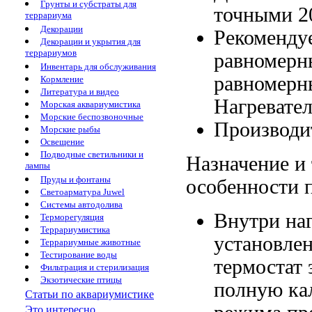
Грунты и субстраты для
точными
2
террариума
Декорации
Рекоменду
Декорации и укрытия для
террариумов
равномерн
Инвентарь для обслуживания
равномерн
Кормление
Литература и видео
Нагревате
Морская аквариумистика
Морские беспозвоночные
Производ
Морские рыбы
Освещение
Подводные светильники и
Назначение и
лампы
Пруды и фонтаны
особенности 
Светоарматура Juwel
Системы автодолива
Внутри на
Терморегуляция
Террариумистика
установле
Террариумные животные
Тестирование воды
термостат
Фильтрация и стерилизация
Экзотические птицы
полную
ка
Статьи по аквариумистике
Это интересно...