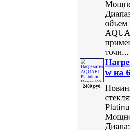
Мощнос
Диапаз
объем 
AQUAE
примен
точн...
Нагре
w на 
Новинк
2400 руб.
стекл
Plati
Мощнос
Диапаз