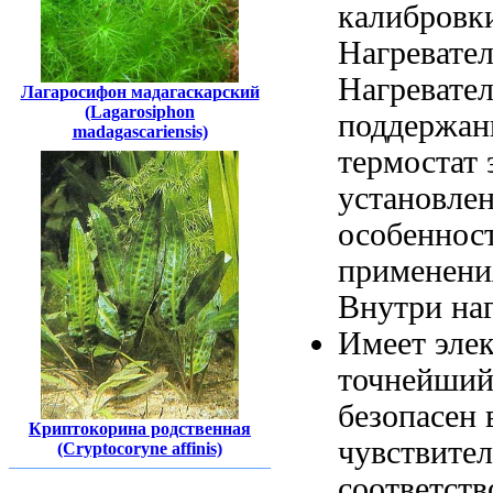
калибровк
Нагревате
Нагревател
Лагаросифон мадагаскарский
(Lagarosiphon
поддержан
madagascariensis)
термостат 
установле
особеннос
применени
Внутри наг
Имеет эле
точнейши
безопасен
Криптокорина родственная
чувствите
(Cryptocoryne affinis)
соответств