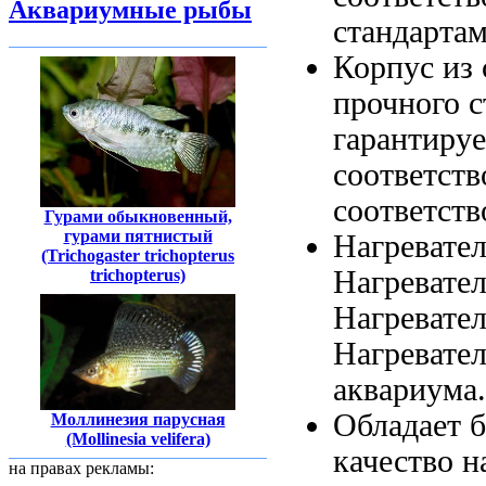
Аквариумные рыбы
стандартам
Корпус из
прочного 
гарантируе
соответств
соответств
Гурами обыкновенный,
гурами пятнистый
Нагревате
(Trichogaster trichopterus
Нагревате
trichopterus)
Нагревател
Нагревател
аквариума
Обладает 
Моллинезия парусная
(Mollinesia velifera)
качество
на
на правах рекламы: