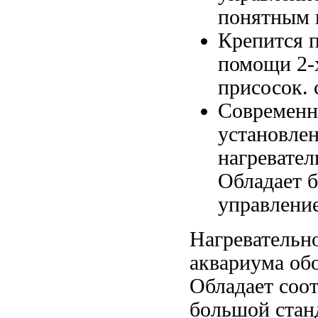
понятным 
Крепится 
помощи 2
присосок.
Современн
установле
нагревате
Обладает 
управлени
Нагревательн
аквариума
обо
Обладает
соот
большой
стан