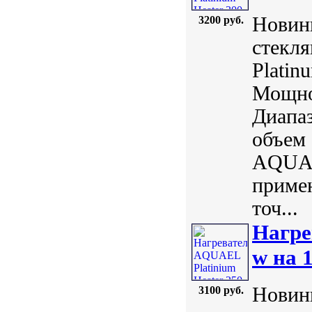
Новинк
3200 руб.
стекл
Plati
Мощнос
Диапаз
объем 
AQUAE
примен
точ...
Нагре
w на 
Новинк
3100 руб.