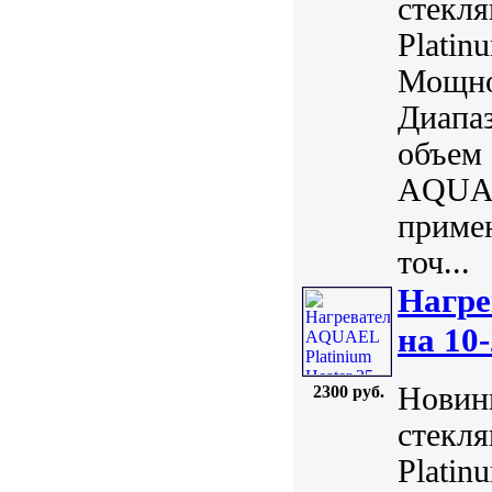
стекл
Plati
Мощнос
Диапаз
объем 
AQUAE
примен
точ...
Нагре
на 10-
Новинк
2300 руб.
стекл
Plati