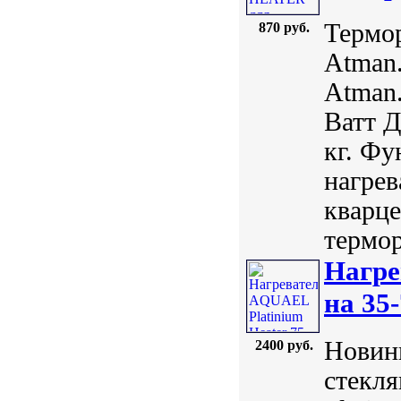
Термо
870 руб.
Atman.
Atman.
Ватт Д
кг. Ф
нагрев
кварце
термор
Нагре
на 35-
Новинк
2400 руб.
стекл