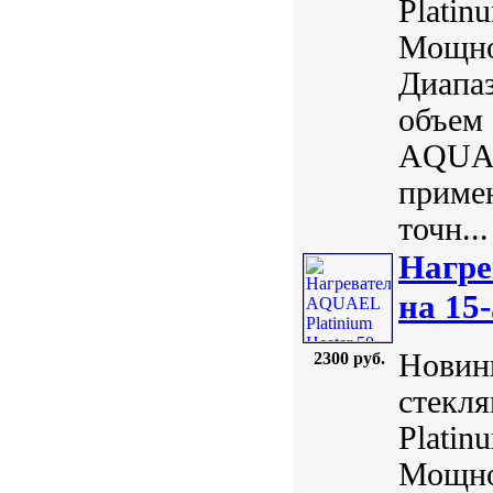
Plati
Мощнос
Диапаз
объем 
AQUAE
примен
точн...
Нагре
на 15-
Новинк
2300 руб.
стекл
Plati
Мощнос