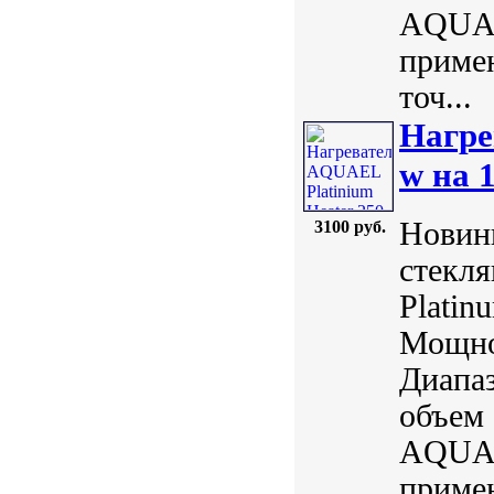
AQUAE
примен
точ...
Нагре
w на 
Новинк
3100 руб.
стекл
Plati
Мощнос
Диапаз
объем 
AQUAE
примен