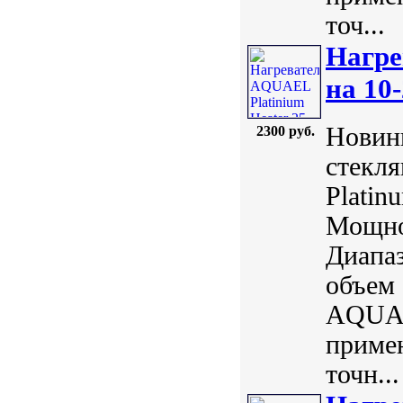
точ...
Нагре
на 10-
Новинк
2300 руб.
стекл
Plati
Мощнос
Диапаз
объем 
AQUAE
примен
точн...