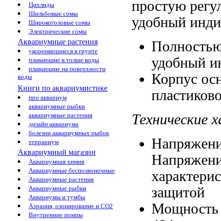
простую регу
Цихлиды
Шильбовые сомы
удобный инди
Широкоголовые сомы
Электрические сомы
Аквариумные растения
Полностью
укореняющиеся в грунте
удобный и
плавающие в толще воды
плавающие на поверхности
Корпус ос
воды
Книги по аквариумистике
пластиков
про аквариум
аквариумные рыбки
Технические 
аквариумные растения
дизайн аквариума
болезни аквариумных рыбок
Напряжени
террариум
Аквариумный магазин
Напряжен
Аквариумная химия
Аквариумные беспозвоночные
характери
Аквариумные растения
защитой
Аквариумные рыбки
Аквариумы и тумбы
Мощность
Аэрация, озонирование и CO2
Внутренние помпы