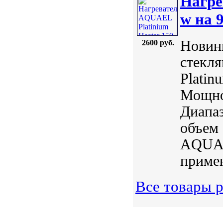
Нагре
w на 
Новинк
2600 руб.
стекл
Plati
Мощнос
Диапаз
объем 
AQUAE
примен
Все товары р