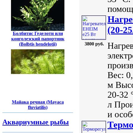
помощи
Нагре
(20-25
Болбитис Геделоти или
конголезский папортник
Нагрев
3800 руб.
(Bolbtis hendelotii)
электр
произ
Вес: 0
м Высо
20-32 
Майака речная (Mayaca
л Про
fluviatilis)
и особ
Аквариумные рыбы
Термо