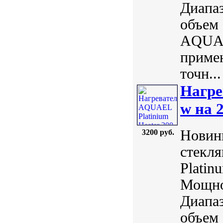
Диапаз
объем 
AQUAE
примен
точн...
Нагре
w на 
Новинк
3200 руб.
стекл
Plati
Мощнос
Диапаз
объем 