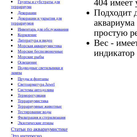
404 имеет
Грунты и субстраты для
террариума
Подходит 
Декорации
Декорации и укрытия для
аквариума
террариумов
Инвентарь для обслуживания
простую р
Кормление
Вес -
имее
Литература и видео
Морская аквариумистика
индикатор
Морские беспозвоночные
Морские рыбы
Освещение
Подводные светильники и
лампы
Пруды и фонтаны
Светоарматура Juwel
Системы автодолива
Терморегуляция
Террариумистика
Террариумные животные
Тестирование воды
Фильтрация и стерилизация
Экзотические птицы
Статьи по аквариумистике
Это интересно...