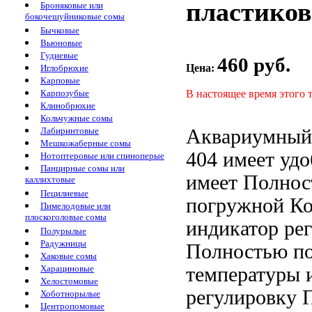
пластиков
Броняковые или
бокочешуйниковые сомы
Бычковые
Вьюновые
Гудиевые
460 руб.
Цена:
Иглобрюхие
Карповые
В настоящее время этого 
Карпозубые
Клинобрюхие
Кольчужные сомы
Аквариумный 
Лабиринтовые
Мешкожаберные сомы
404 имеет уд
Нотоптеровые или спиноперые
Панцирные сомы или
имеет
Полнос
каллихтовые
Пецилиевые
погружной К
Пимелодовые или
плоскоголовые сомы
индикатор
ре
Полурылые
Радужницы
Полностью п
Хаковые сомы
температуры 
Харациновые
Хелостомовые
регулировку 
Хоботнорылые
Центропомовые