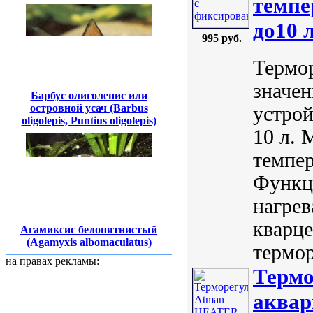
темпе
до10 
995 руб.
Термо
значе
Барбус олиголепис или
островной усач (Barbus
устрой
oligolepis, Puntius oligolepis)
10 л. 
темпер
Функц
нагрев
кварце
Агамиксис белопятнистый
(Agamyxis albomaculatus)
термор
на правах рекламы:
Термо
аквар