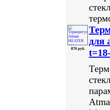
стек
термо
Тер
для 
870 руб.
t=18
Терм
стек
пара
Atma