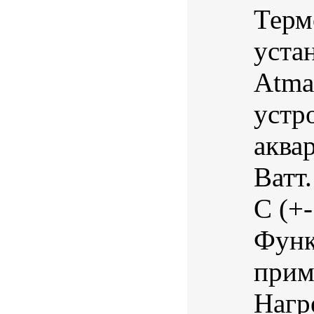
Терм
уста
Atma
устр
аква
Ватт
С (+-
Функ
прим
Нагр