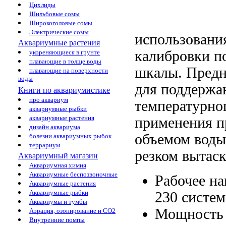
Цихлиды
Шильбовые сомы
Широкоголовые сомы
Электрические сомы
использовани
Аквариумные растения
калибровки
п
укореняющиеся в грунте
плавающие в толще воды
шкалы. Пред
плавающие на поверхности
воды
для поддерж
Книги по аквариумистике
про аквариум
температурно
аквариумные рыбки
аквариумные растения
применения п
дизайн аквариума
объемом
воды
болезни аквариумных рыбок
террариум
резком вытас
Аквариумный магазин
Аквариумная химия
Аквариумные беспозвоночные
Рабочее н
Аквариумные растения
Аквариумные рыбки
230
систе
Аквариумы и тумбы
Мощность
Аэрация, озонирование и CO2
Внутренние помпы