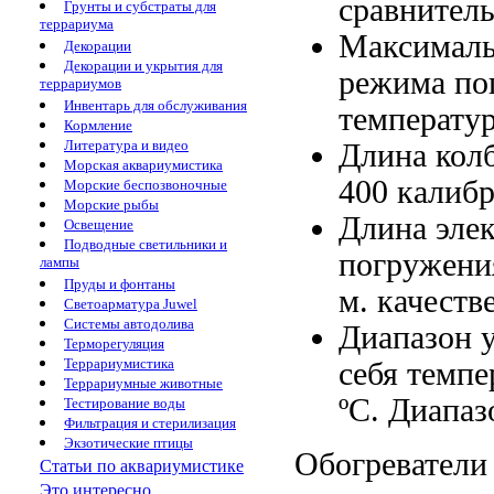
сравнитель
Грунты и субстраты для
террариума
Максималь
Декорации
Декорации и укрытия для
режима
по
террариумов
Инвентарь для обслуживания
температу
Кормление
Литература и видео
Длина ко
Морская аквариумистика
400
калиб
Морские беспозвоночные
Морские рыбы
Длина эле
Освещение
Подводные светильники и
погружени
лампы
Пруды и фонтаны
м.
качеств
Светоарматура Juwel
Системы автодолива
Диапазон 
Терморегуляция
Террариумистика
себя
темпе
Террариумные животные
ºC.
Диапаз
Тестирование воды
Фильтрация и стерилизация
Экзотические птицы
Обогреватели 
Статьи по аквариумистике
Это интересно...