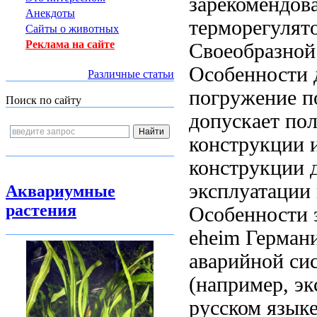
зарекомендов
Анекдоты
терморегулят
Сайты о животных
Реклама на сайте
Своеобразной
Особенности
Различные статьи
погружение
п
Поиск по сайту
допускает по
конструкции
и
конструкции 
эксплуатации
Аквариумные
растения
Особенности 
eheim Герман
аварийной с
(например,
эк
русском язык