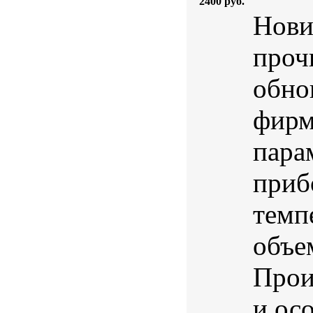
2400 руб.
Нови
проч
обно
фир
пара
приб
темп
объе
Прои
и ос