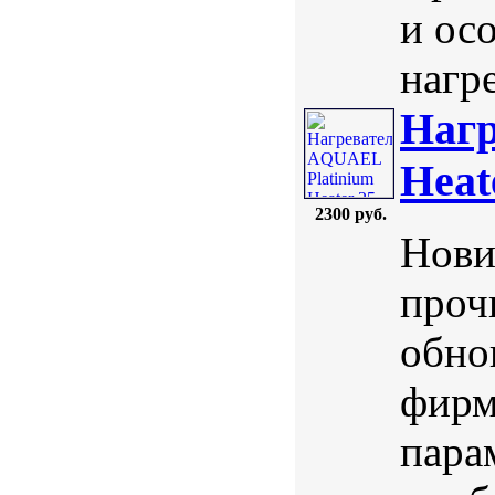
и ос
нагре
Нагр
Heat
2300 руб.
Нови
проч
обно
фир
пара