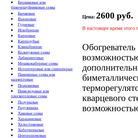
Броняковые или
бокочешуйниковые сомы
2600 руб.
Бычковые
Цена:
Вьюновые
Гудиевые
В настоящее время этого 
Иглобрюхие
Карповые
Карпозубые
Обогреватель 
Клинобрюхие
Кольчужные сомы
возможность
Лабиринтовые
Мешкожаберные сомы
дополнительн
Нотоптеровые или спиноперые
Панцирные сомы или
биметалличе
каллихтовые
терморегулят
Пецилиевые
Пимелодовые или
кварцевого ст
плоскоголовые сомы
Полурылые
возможность
Радужницы
Хаковые сомы
Харациновые
Хелостомовые
Хоботнорылые
Центропомовые