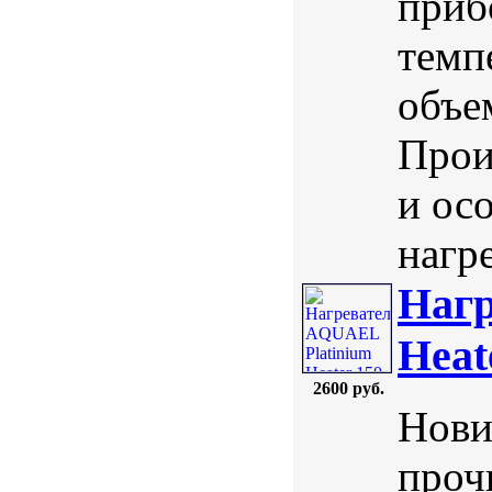
приб
темп
объе
Прои
и ос
нагре
Нагр
Heat
2600 руб.
Нови
проч