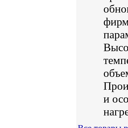
обно
фир
пара
Высо
темп
объе
Прои
и ос
нагре