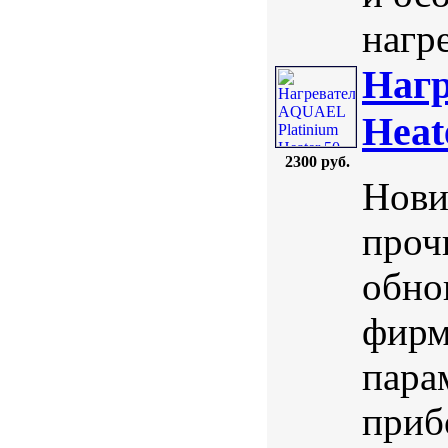
нагре
Нагр
Heat
2300 руб.
Нови
проч
обно
фир
пара
приб