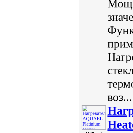
Мощн
значе
Функ
прим
Нагр
стек
терм
воз...
Нагр
Heat