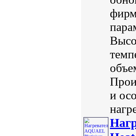
фир
пара
Высо
темп
объе
Прои
и ос
нагре
Нагр