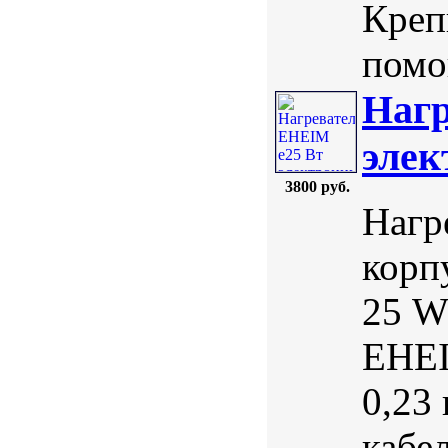
Креп
помо
Нагр
элек
3800 руб.
Нагр
корп
25 W
EHEI
0,23
кабе