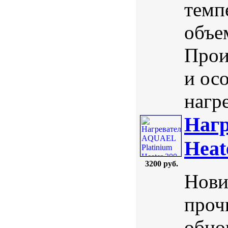
темп
объе
Прои
и ос
нагре
Нагр
Heat
3200 руб.
Нови
проч
обно