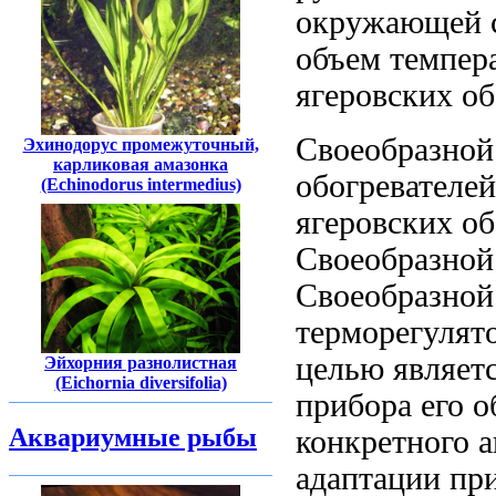
окружающей с
объем темпер
ягеровских об
Своеобразной
Эхинодорус промежуточный,
карликовая амазонка
обогревателей
(Echinodorus intermedius)
ягеровских
об
Своеобразной
Своеобразной
терморегулят
целью
являет
Эйхорния разнолистная
(Eichornia diversifolia)
прибора
его 
Аквариумные рыбы
конкретного 
адаптации пр