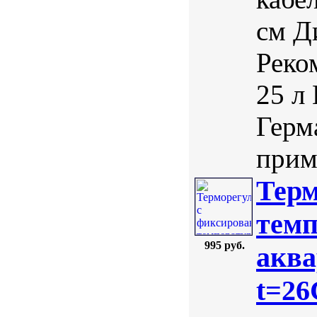
см Д
Реко
25 л
Герм
приме
Терм
темп
995 руб.
аква
t=26