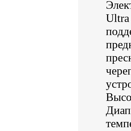
Элек
Ultr
подд
пред
прес
чере
устр
Высо
Диап
темп