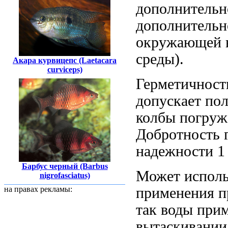
дополнительн
дополнительн
окружающей
среды).
Акара курвицепс (Laetacara
curviceps)
Герметичност
допускает по
колбы
погруж
Добротность
г
надежности
1
Барбус черный (Barbus
Может исполь
nigrofasciatus)
применения п
на правах рекламы:
так
воды при
вытаскивании