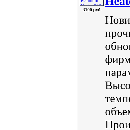
Heat
3100 руб.
Нови
проч
обно
фир
пара
Высо
темп
объе
Прои