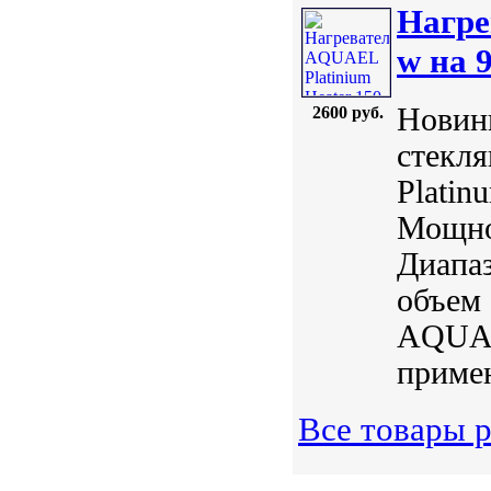
Нагре
w на 
Новинк
2600 руб.
стекл
Plati
Мощнос
Диапаз
объем 
AQUAE
примен
Все товары р