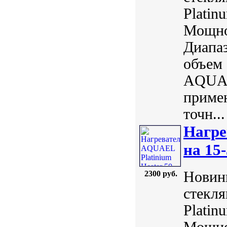
Plati
Мощнос
Диапаз
объем 
AQUAE
примен
точн...
Нагре
на 15-
Новинк
2300 руб.
стекл
Plati
Мощнос