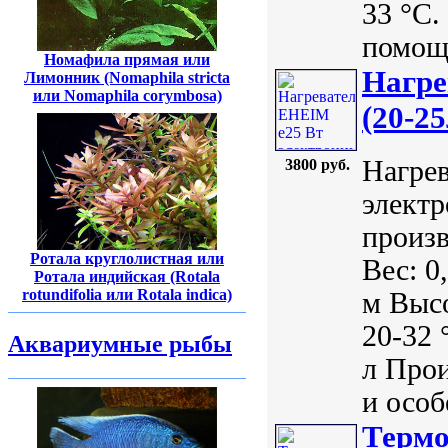
33 °С.
помощи
Номафила прямая или
Нагре
Лимонник (Nomaphila stricta
или Nomaphila corymbosa)
(20-25
Нагрев
3800 руб.
электр
произ
Ротала круглолистная или
Вес: 0
Ротала индийская (Rotala
rotundifolia или Rotala indica)
м Высо
20-32 
Аквариумные рыбы
л Про
и особ
Термо