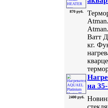
аквар
Термо
870 руб.
Atman.
Atman.
Ватт Д
кг. Ф
нагрев
кварце
термор
Нагре
на 35-
Новинк
2400 руб.
стекл