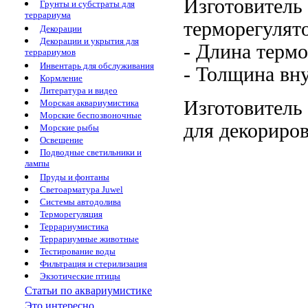
Изготовитель
Грунты и субстраты для
террариума
терморегулят
Декорации
Декорации и укрытия для
- Длина
терм
террариумов
Инвентарь для обслуживания
- Толщина
вн
Кормление
Литература и видео
Изготовитель
Морская аквариумистика
Морские беспозвоночные
для декориро
Морские рыбы
Освещение
Подводные светильники и
лампы
Пруды и фонтаны
Светоарматура Juwel
Системы автодолива
Терморегуляция
Террариумистика
Террариумные животные
Тестирование воды
Фильтрация и стерилизация
Экзотические птицы
Статьи по аквариумистике
Это интересно...