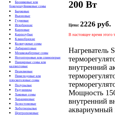
200 Вт
Броняковые или
бокочешуйниковые сомы
Бычковые
Вьюновые
Гудиевые
2226 руб.
Цена:
Иглобрюхие
Карповые
В настоящее время этого 
Карпозубые
Клинобрюхие
Кольчужные сомы
Нагреватель 
Лабиринтовые
Мешкожаберные сомы
терморегулят
Нотоптеровые или спиноперые
Панцирные сомы или
внутренний а
каллихтовые
Пецилиевые
терморегулят
Пимелодовые или
плоскоголовые сомы
терморегулят
Полурылые
Радужницы
Мощность 15
Хаковые сомы
внутренний
в
Харациновые
Хелостомовые
аквариумный 
Хоботнорылые
Центропомовые