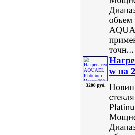
Диапаз
объем 
AQUAE
примен
точн...
Нагре
w на 
Новинк
3200 руб.
стекл
Plati
Мощнос
Диапаз