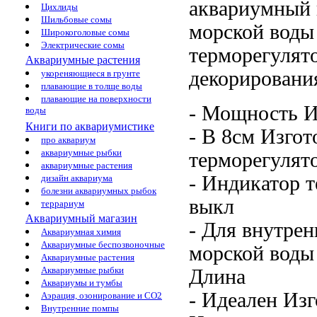
аквариумный 
Цихлиды
Шильбовые сомы
морской воды
Широкоголовые сомы
Электрические сомы
терморегулят
Аквариумные растения
декорировани
укореняющиеся в грунте
плавающие в толще воды
плавающие на поверхности
- Мощность
И
воды
Книги по аквариумистике
- В
8см Изгот
про аквариум
аквариумные рыбки
терморегулят
аквариумные растения
- Индикатор
т
дизайн аквариума
болезни аквариумных рыбок
выкл
террариум
Аквариумный магазин
- Для
внутрен
Аквариумная химия
Аквариумные беспозвоночные
морской воды
Аквариумные растения
Аквариумные рыбки
Длина
Аквариумы и тумбы
- Идеален
Изг
Аэрация, озонирование и CO2
Внутренние помпы