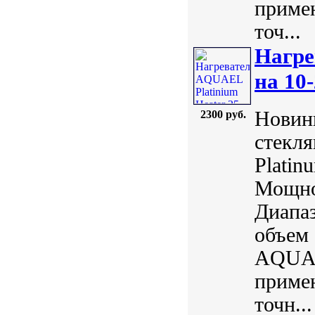
примен
точ...
Нагре
на 10-
Новинк
2300 руб.
стекл
Plati
Мощнос
Диапаз
объем 
AQUAE
примен
точн...