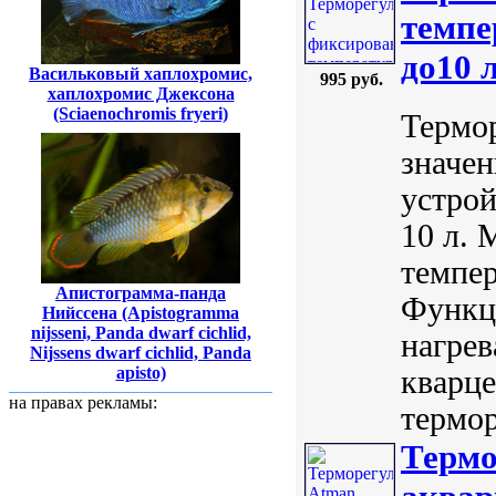
темпе
до10 
Васильковый хаплохромис,
995 руб.
хаплохромис Джексона
(Sciaenochromis fryeri)
Термо
значе
устрой
10 л. 
темпер
Апистограмма-панда
Функц
Нийссена (Apistogramma
nijsseni, Panda dwarf cichlid,
нагрев
Nijssens dwarf cichlid, Panda
apisto)
кварце
на правах рекламы:
термор
Термо