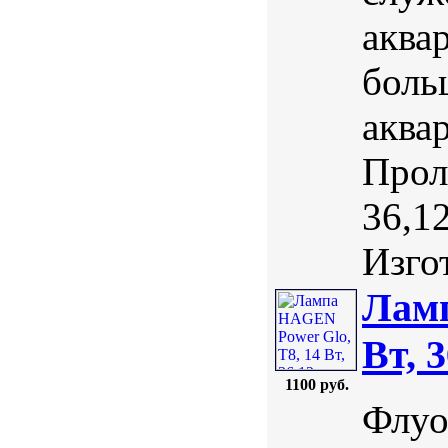
аква
боль
аква
Прол
36,1
Изгот
Ламп
Вт, 
1100 руб.
Флуо