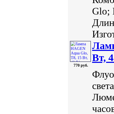
Glo;
Длин
Изгот
Ламп
Вт, 
770 руб.
Флуо
свет
Люме
часо