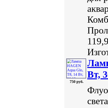
аква
Комб
Прол
119,
Изгот
Ламп
Вт, 
750 руб.
Флуо
свет