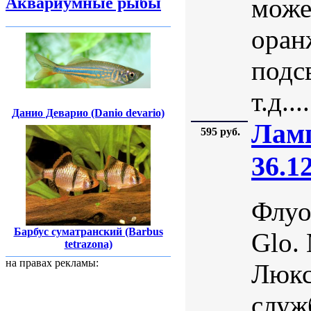
може
Аквариумные рыбы
оран
подс
т.д....
Данио Деварио (Danio devario)
Ламп
595 руб.
36.1
Флуо
Барбус суматранский (Barbus
Glo.
tetrazona)
на правах рекламы:
Люкс
служ