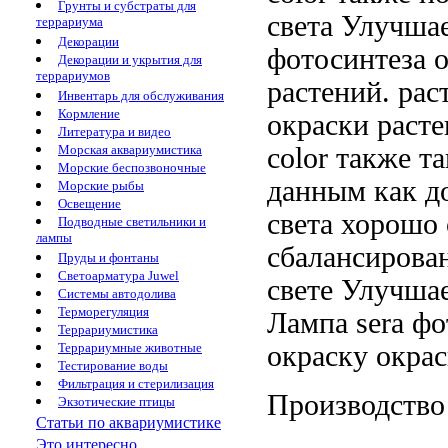
Грунты и субстраты для
света
Улучшае
террариума
Декорации
фотосинтеза
о
Декорации и укрытия для
террариумов
растений.
рас
Инвентарь для обслуживания
Кормление
окраски раст
Литература и видео
color также
та
Морская аквариумистика
Морские беспозвоночные
данным
как д
Морские рыбы
Освещение
света
хорошо 
Подводные светильники и
лампы
сбалансирова
Пруды и фонтаны
Светоарматура Juwel
свете Улучша
Системы автодолива
Терморегуляция
Лампа sera
фо
Террариумистика
окраску
окрас
Террариумные животные
Тестирование воды
Фильтрация и стерилизация
Производство
Экзотические птицы
Статьи по аквариумистике
Это интересно...