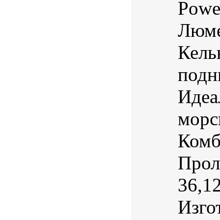
Powe
Люме
Кель
подн
Идеа
морс
Комб
Прол
36,1
Изгот