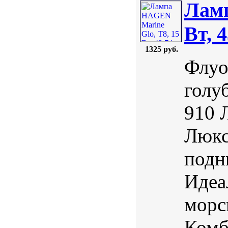
Ламп
Вт, 
1325 руб.
Флуо
голу
910 
Люкс
подн
Идеа
морс
Комб