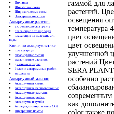
гаммой для
ла
Цихлиды
Шильбовые сомы
растений. Цв
Широкоголовые сомы
Электрические сомы
освещения оп
Аквариумные растения
температура 
укореняющиеся в грунте
плавающие в толще воды
цвет освещен
плавающие на поверхности
воды
цвет освещен
Книги по аквариумистике
про аквариум
улучшенной ц
аквариумные рыбки
аквариумные растения
растений Цве
дизайн аквариума
SERA PLAN
болезни аквариумных рыбок
террариум
особенно
рас
Аквариумный магазин
Аквариумная химия
сбалансирова
Аквариумные беспозвоночные
Аквариумные растения
современным
Аквариумные рыбки
как дополнит
Аквариумы и тумбы
Аэрация, озонирование и CO2
color также п
Внутренние помпы