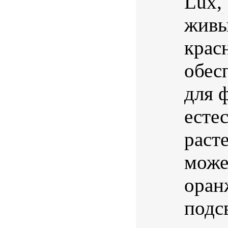
Lux,
живы
крас
обес
для 
есте
раст
може
оран
подс