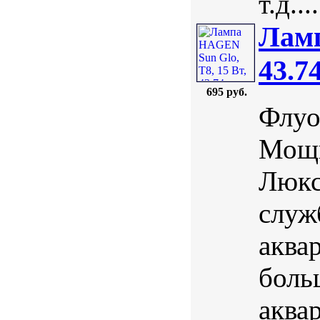
т.д....
Ламп
43.7
695 руб.
Флуо
Мощн
Люкс
служ
аква
боль
аква