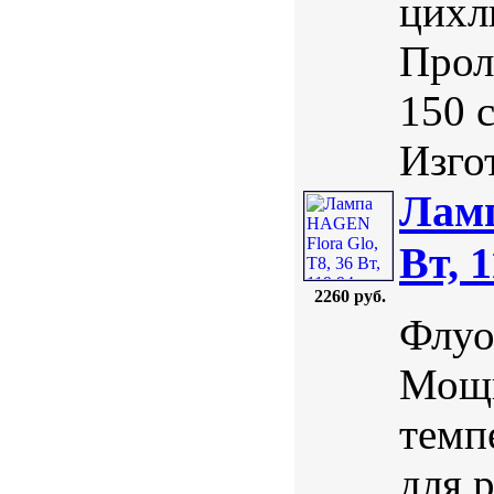
цихл
Прол
150 
Изгот
Ламп
Вт, 
2260 руб.
Флуо
Мощн
темп
для 