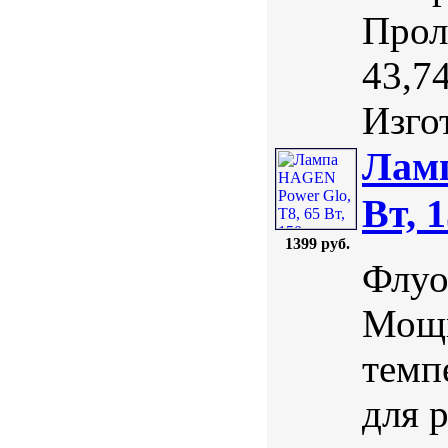
Прол
43,7
Изгот
Ламп
Вт, 
1399 руб.
Флуо
Мощн
темп
для 