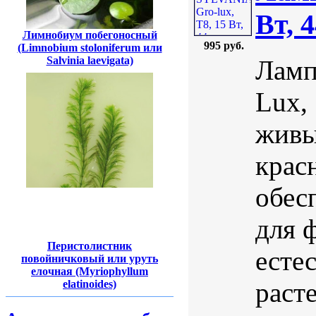
Вт, 
Лимнобиум побегоносный
995 руб.
(Limnobium stoloniferum или
Salvinia laevigata)
Ламп
Lux,
живы
крас
обес
для 
Перистолистник
есте
повойничковый или уруть
елочная (Myriophyllum
раст
elatinoides)