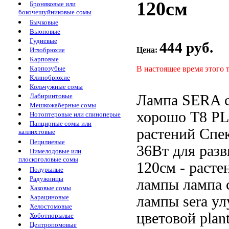
120см
Броняковые или
бокочешуйниковые сомы
Бычковые
Вьюновые
Гудиевые
444 руб.
Цена:
Иглобрюхие
Карповые
В настоящее время этого 
Карпозубые
Клинобрюхие
Кольчужные сомы
Лампа SERA
Лабиринтовые
Мешкожаберные сомы
хорошо
T8 P
Нотоптеровые или спиноперые
Панцирные сомы или
растений Спе
каллихтовые
Пецилиевые
36Вт
для разв
Пимелодовые или
плоскоголовые сомы
120см -
расте
Полурылые
Радужницы
лампы
лампа 
Хаковые сомы
лампы sera
ул
Харациновые
Хелостомовые
цветовой
plan
Хоботнорылые
Центропомовые