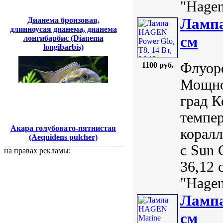
"Hagen
Лампа
Дианема бронзовая,
длинноусая дианема, дианема
см
лонгибарбис (Dianema
longibarbis)
Флуор
1100 руб.
Мощно
град К
темпер
Акара голубовато-пятнистая
коралл
(Aequidens pulcher)
с Sun 
на правах рекламы:
36,12 
"Hagen
Лампа
см