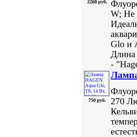
Флуоре
2260 руб.
W; Не 
Идеаль
аквари
Glo и 
Длина 
- "Hage
Лампа
Флуоре
270 Л
750 руб.
Кельви
темпер
естест