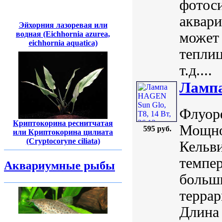
фотоси
аквари
Эйхорния лазоревая или
может 
водная (Eichhornia azurea,
eichhornia aquatica)
теплиц
т.д....
Лампа
Флуор
Криптокорина реснитчатая
Мощно
595 руб.
или Криптокорина цилиата
(Cryptocoryne ciliata)
Кельви
темпер
Аквариумные рыбы
больши
террар
Длина 