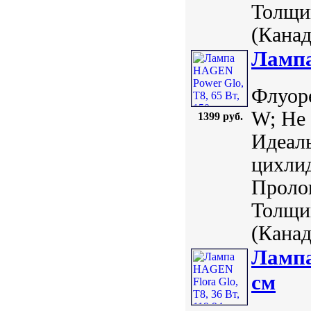
Толщин
(Канада
Лампа
Флуор
W; Не 
1399 руб.
Идеаль
цихлид
Пролон
Толщин
(Канада
Лампа
см