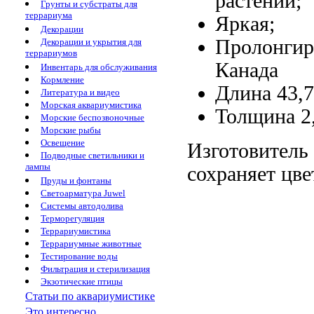
растений;
Грунты и субстраты для
террариума
Яркая;
Декорации
Пролонгир
Декорации и укрытия для
террариумов
Канада
Инвентарь для обслуживания
Кормление
Длина 43,
Литература и видео
Морская аквариумистика
Толщина 2
Морские беспозвоночные
Морские рыбы
Освещение
Изготовитель
Подводные светильники и
лампы
cохраняет цве
Пруды и фонтаны
Светоарматура Juwel
Системы автодолива
Терморегуляция
Террариумистика
Террариумные животные
Тестирование воды
Фильтрация и стерилизация
Экзотические птицы
Статьи по аквариумистике
Это интересно...