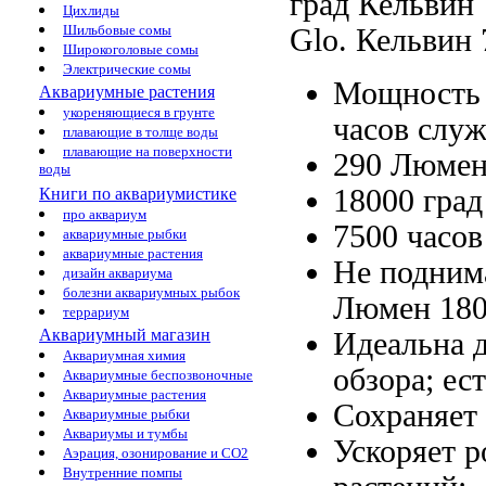
град Кельвин
Цихлиды
Шильбовые сомы
Glo.
Кельвин 
Широкоголовые сомы
Электрические сомы
Мощность
Аквариумные растения
укореняющиеся в грунте
часов слу
плавающие в толще воды
плавающие на поверхности
290 Люме
воды
18000 гра
Книги по аквариумистике
про аквариум
7500 часо
аквариумные рыбки
аквариумные растения
Не подним
дизайн аквариума
болезни аквариумных рыбок
Люмен 18
террариум
Аквариумный магазин
Идеальна 
Аквариумная химия
обзора;
ес
Аквариумные беспозвоночные
Аквариумные растения
Cохраняет
Аквариумные рыбки
Аквариумы и тумбы
Ускоряет 
Аэрация, озонирование и CO2
Внутренние помпы