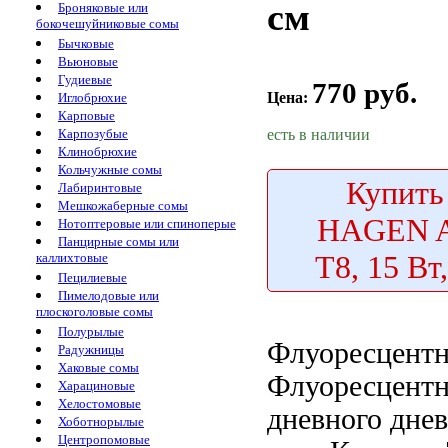
см
Броняковые или
бокочешуйниковые сомы
Бычковые
Вьюновые
Гудиевые
770 руб.
Цена:
Иглобрюхие
Карповые
есть в наличии
Карпозубые
Клинобрюхие
Кольчужные сомы
Купить
Лабиринтовые
Мешкожаберные сомы
HAGEN A
Нотоптеровые или спиноперые
Панцирные сомы или
T8, 15 Вт
каллихтовые
Пецилиевые
Пимелодовые или
плоскоголовые сомы
Полурылые
Флуоресцентн
Радужницы
Хаковые сомы
Флуоресцентн
Харациновые
Хелостомовые
дневного
днев
Хоботнорылые
Центропомовые