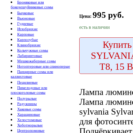
Броняковые или
бокочешуйниковые сомы
995 руб.
Бычковые
Цена:
Вьюновые
Гудиевые
есть в наличии
Иглобрюхие
Карповые
Карпозубые
Купить
Клинобрюхие
Кольчужные сомы
SYLVANIA
Лабиринтовые
Мешкожаберные сомы
T8, 15 В
Нотоптеровые или спиноперые
Панцирные сомы или
каллихтовые
Пецилиевые
Пимелодовые или
Лампа люмин
плоскоголовые сомы
Полурылые
Лампа люмин
Радужницы
sylvania
Sylva
Хаковые сомы
Харациновые
для фотосинт
Хелостомовые
Хоботнорылые
Подчёркивает
Центропомовые