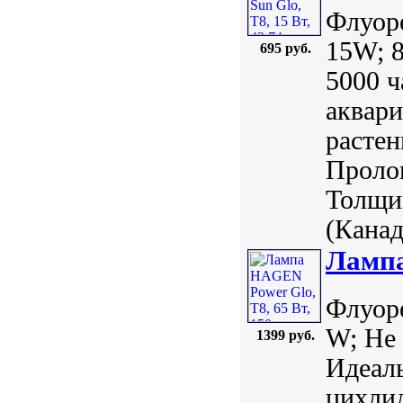
Флуор
15W; 8
695 руб.
5000 ч
аквари
растен
Пролон
Толщин
(Канада
Лампа
Флуор
W; Не 
1399 руб.
Идеаль
цихлид