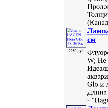
Пролон
Толщин
(Канада
Лампа
см
Флуоре
2260 руб.
W; Не 
Идеаль
аквари
Glo и 
Длина 
- "Hage