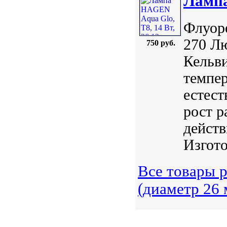
Лампа
Флуоре
270 Л
750 руб.
Кельви
темпер
естест
рост р
действ
Изгото
Все товары 
(диаметр 26 