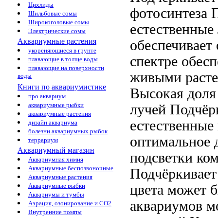
Цихлиды
фотосинтеза 
Шильбовые сомы
Широкоголовые сомы
естественные
Электрические сомы
Аквариумные растения
обеспечивает
укореняющиеся в грунте
спектре обес
плавающие в толще воды
плавающие на поверхности
живыми раст
воды
Книги по аквариумистике
Высокая доля
про аквариум
аквариумные рыбки
лучей
Подчёрк
аквариумные растения
естественные
дизайн аквариума
болезни аквариумных рыбок
оптимальное
террариум
Аквариумный магазин
подсветки ко
Аквариумная химия
Аквариумные беспозвоночные
Подчёркивае
Аквариумные растения
цвета
может б
Аквариумные рыбки
Аквариумы и тумбы
аквариумов м
Аэрация, озонирование и CO2
Внутренние помпы