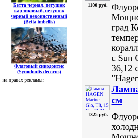
Флуор
Бетта черная, петушок
1100 руб.
карликовый, петушок
Мощно
черный невоинственный
(Betta imbellis)
град К
темпер
коралл
с Sun 
36,12 
Флаговый синодонтис
(Synodontis decorus)
"Hagen
на правах рекламы:
Лампа
см
Флуоре
1325 руб.
холодн
Мощнос