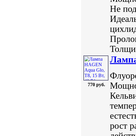
Не под
Идеаль
цихлид
Пролон
Толщин
Лампа
Флуоре
Мощно
770 руб.
Кельви
темпер
естест
рост р
действ