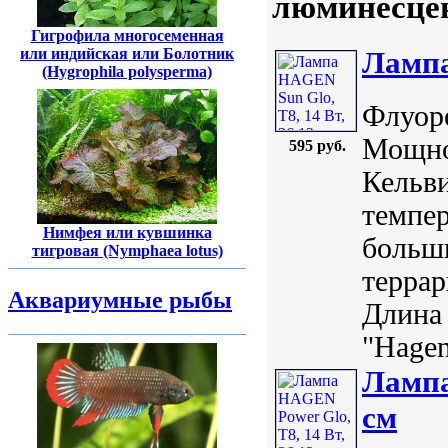
люминесцен
Гигрофила многосеменная
Лампа
или индийская или Болотник
(Hygrophila polysperma)
Флуор
Мощно
595 руб.
Кельви
темпер
Нимфея или кувшинка
больши
тигровая (Nymphaea lotus)
террар
Аквариумные рыбы
Длина 
"Hagen
Лампа
см