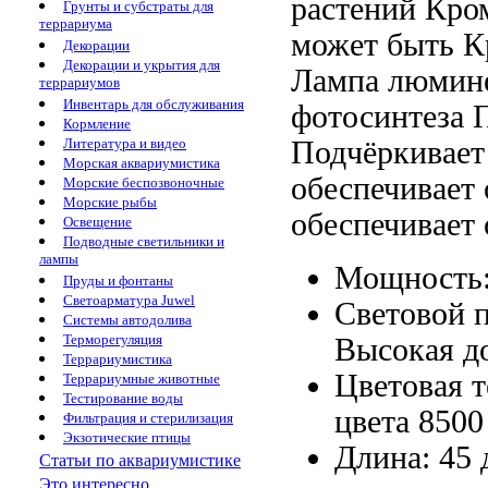
растений
Кром
Грунты и субстраты для
террариума
может быть
К
Декорации
Декорации и укрытия для
Лампа люмине
террариумов
Инвентарь для обслуживания
фотосинтеза 
Кормление
Подчёркивает
Литература и видео
Морская аквариумистика
обеспечивает
Морские беспозвоночные
Морские рыбы
обеспечивает
Освещение
Подводные светильники и
лампы
Мощность
Пруды и фонтаны
Светоарматура Juwel
Световой 
Системы автодолива
Терморегуляция
Высокая д
Террариумистика
Цветовая 
Террариумные животные
Тестирование воды
цвета
8500
Фильтрация и стерилизация
Экзотические птицы
Длина: 45
Статьи по аквариумистике
Это интересно...