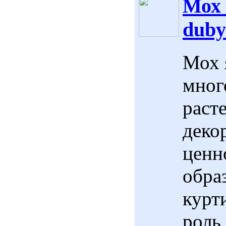
Мох 
duby
Мох я
мног
раст
деко
ценн
обра
курт
роль 