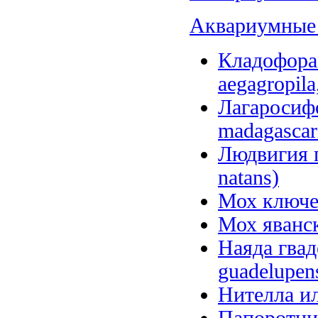
Аквариумные 
Кладофора 
aegagropila
Лагаросифо
madagascar
Людвигия п
natans)
Мох ключево
Мох яванск
Наяда гвад
guadelupens
Нителла или