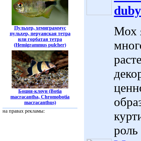
duby
Мох я
Пульхер, хемиграммус
пульхер, перуанская тетра
или горбатая тетра
мног
(Hemigrammus pulcher)
раст
деко
ценн
Боция-клоун (Botia
macracantha, Chromobotia
обра
macracanthus)
на правах рекламы:
курт
роль 