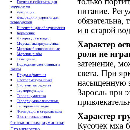
только портит
Грунты и субстраты для
террариума
питание. Регу
Декорации
Декорации и укрытия для
обязательна, 
террариумов
Инвентарь для обслуживания
и в старой вод
Кормление
Литература и видео
Характер ос
Морская аквариумистика
Морские беспозвоночные
роли не игр
Морские рыбы
Освещение
затенение, м
Подводные светильники и
лампы
света. При я
Пруды и фонтаны
Светоарматура Juwel
насыщенную з
Системы автодолива
Заросль при э
Терморегуляция
Террариумистика
привлекатель
Террариумные животные
Тестирование воды
Фильтрация и стерилизация
Характер гру
Экзотические птицы
Статьи по аквариумистике
Кусочек мха б
Это интересно...