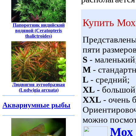
Купить Мох 
Папоротник индийский
водяной (Ceratopteris
thalictroides)
Представлен
пяти размеров
S
- маленький
M
- стандарт
L
- средний;
Людвигия дугообразная
XL
- большой
(Ludwigia arcuata)
XXL
- очень 
Аквариумные рыбы
Ориентировоч
можно посмот
Мох 