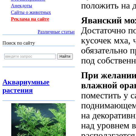
положить на д
Анекдоты
Сайты о животных
Яванский мох
Реклама на сайте
Достаточно п
Различные статьи
кусочек мха, 
Поиск по сайту
обязательно п
под собствен
При желании
Аквариумные
влажной ора
растения
поместить у с
поднимающемс
на декоратив
над уровнем в
располагается