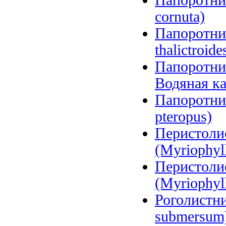
Папоротник
cornuta)
Папоротник
thalictroide
Папоротни
Водяная кап
Папоротни
pteropus)
Перистоли
(Myriophyll
Перистоли
(Myriophyll
Роголистни
submersum