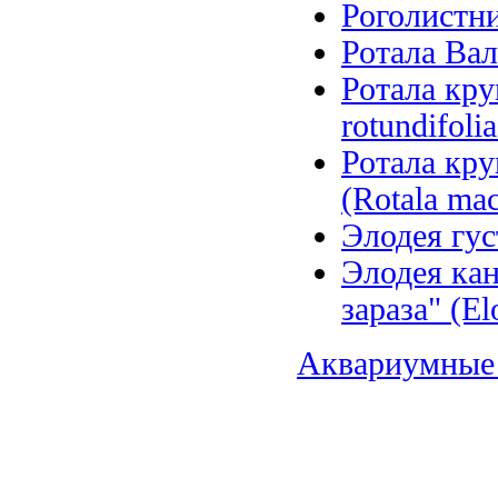
Роголистни
Ротала Валл
Ротала кру
rotundifoli
Ротала кру
(Rotala mac
Элодея гус
Элодея кан
зараза" (El
Аквариумные 