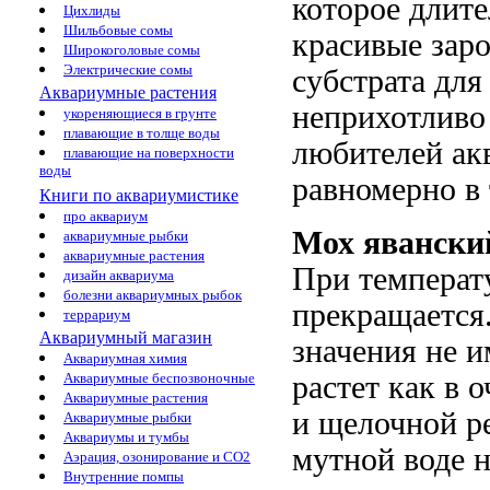
которое длите
Цихлиды
Шильбовые сомы
красивые заро
Широкоголовые сомы
Электрические сомы
субстрата для
Аквариумные растения
неприхотливо
укореняющиеся в грунте
плавающие в толще воды
любителей акв
плавающие на поверхности
воды
равномерно в 
Книги по аквариумистике
про аквариум
Мох явански
аквариумные рыбки
аквариумные растения
При температу
дизайн аквариума
болезни аквариумных рыбок
прекращается.
террариум
Аквариумный магазин
значения не и
Аквариумная химия
Аквариумные беспозвоночные
растет как в 
Аквариумные растения
и щелочной р
Аквариумные рыбки
Аквариумы и тумбы
мутной воде н
Аэрация, озонирование и CO2
Внутренние помпы