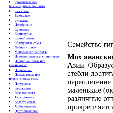
Броняковые или
бокочешуйниковые сомы
Бычковые
Вьюновые
Гудиевые
Иглобрюхие
Карповые
Карпозубые
Клинобрюхие
Семейство ги
Кольчужные сомы
Лабиринтовые
Мешкожаберные сомы
Мох явански
Нотоптеровые или спиноперые
Панцирные сомы или
Азии. Образу
каллихтовые
Пецилиевые
стебли достиг
Пимелодовые или
плоскоголовые сомы
переплетение 
Полурылые
маленькие (ок
Радужницы
Хаковые сомы
различные отт
Харациновые
Хелостомовые
прикрепляется
Хоботнорылые
Центропомовые