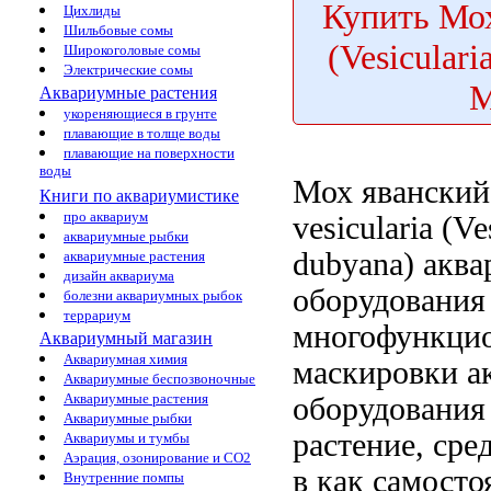
Купить
Мох
Цихлиды
Шильбовые сомы
(Vesiculari
Широкоголовые сомы
Электрические сомы
Аквариумные растения
укореняющиеся в грунте
плавающие в толще воды
плавающие на поверхности
воды
Мох явански
Книги по аквариумистике
про аквариум
vesicularia
(Ves
аквариумные рыбки
dubyana)
аква
аквариумные растения
дизайн аквариума
оборудования
болезни аквариумных рыбок
террариум
многофункци
Аквариумный магазин
Аквариумная химия
маскировки а
Аквариумные беспозвоночные
Аквариумные растения
оборудования
Аквариумные рыбки
растение,
сре
Аквариумы и тумбы
Аэрация, озонирование и CO2
в
как самосто
Внутренние помпы