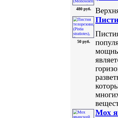
Верхня
480 руб.
Пистия
Пистия 
популя
50 руб.
мощны
являе
гориз
развет
которы
многих
вещест
Мох я