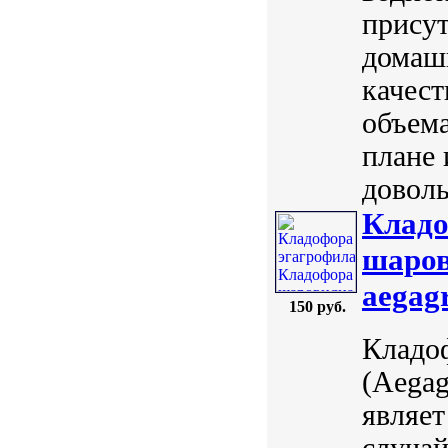
присут
домашн
качест
объема
плане 
доволь
Кладо
шаров
aegagr
150 руб.
Кладо
(Aegag
являе
случай