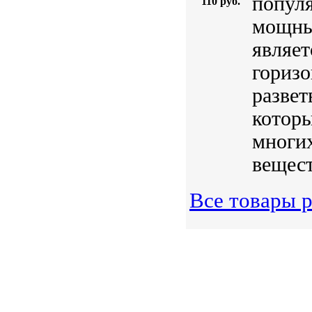
популя
110 руб.
мощны
являе
гориз
развет
которы
многих
вещест
Все товары 