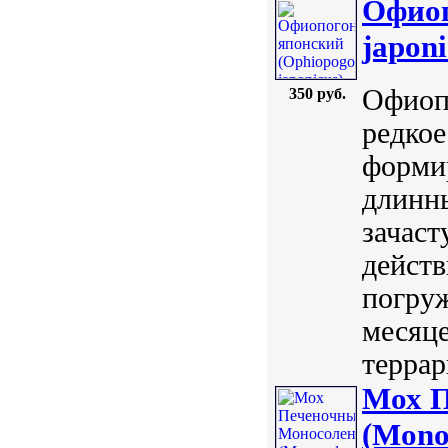
Офиоп
japoni
Офиопо
350 руб.
редкое
форми
длинны
зачаст
действ
погруж
месяце
террар
Мох П
(Mono