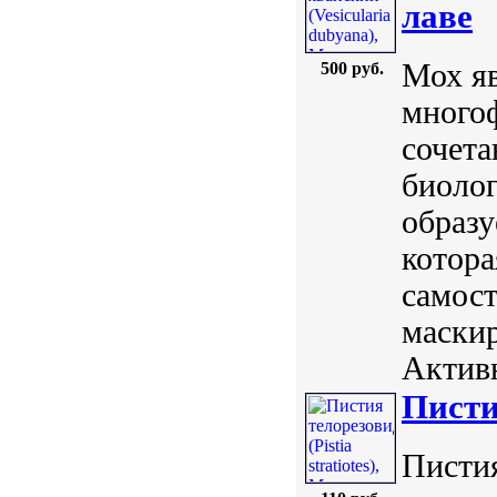
лаве
Мох яв
500 руб.
много
сочета
биоло
образу
котора
самост
маскир
Активн
Пистия
Пистия 