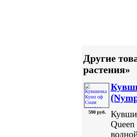
Другие тов
растения»
Кувши
(Nymp
Кувши
590 руб.
Queen 
водной