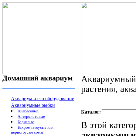
Домашний аквариум
Аквариумный 
растения, ак
Аквариум и его оборудование
Аквариумные рыбки
Анабасовые
Каталог:
Аптеронотовые
Бадиевые
В этой катег
Бахромчатоусые или
перистоусые сомы
аквариумные