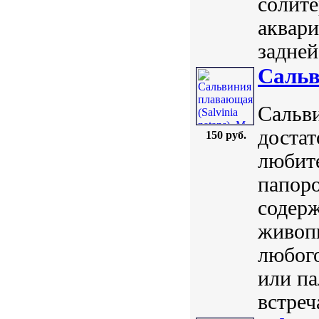
солите
аквари
задней
Сальв
Сальви
достат
150 руб.
любит
папор
содерж
живоп
любого
или па
встреч