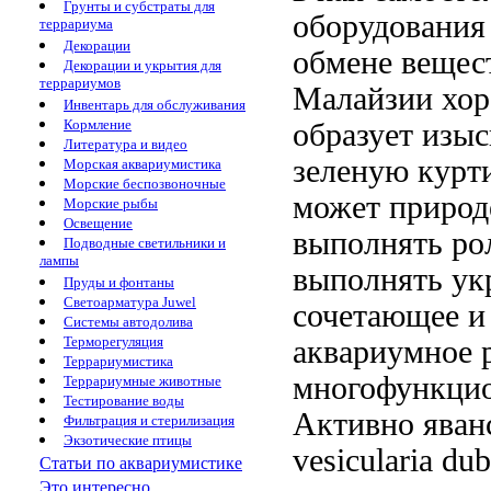
Грунты и субстраты для
оборудования
террариума
Декорации
обмене вещес
Декорации и укрытия для
террариумов
Малайзии
хор
Инвентарь для обслуживания
Кормление
образует изы
Литература и видео
зеленую курт
Морская аквариумистика
Морские беспозвоночные
может
природ
Морские рыбы
Освещение
выполнять ро
Подводные светильники и
лампы
выполнять
ук
Пруды и фонтаны
Светоарматура Juwel
сочетающее
и
Системы автодолива
Терморегуляция
аквариумное 
Террариумистика
многофункцио
Террариумные животные
Тестирование воды
Активно
яван
Фильтрация и стерилизация
Экзотические птицы
vesicularia d
Статьи по аквариумистике
Это интересно...