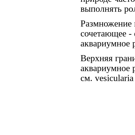
выполнять ро
Размножение 
сочетающее
-
аквариумное 
Верхняя гран
аквариумное
р
см.
vesicular