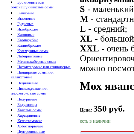
Броняковые или
S
- маленький
бокочешуйниковые сомы
Бычковые
M
- стандарт
Вьюновые
Гудиевые
L
- средний;
Иглобрюхие
Карповые
XL
- большой
Карпозубые
Клинобрюхие
XXL
- очень 
Кольчужные сомы
Ориентировоч
Лабиринтовые
Мешкожаберные сомы
можно посмот
Нотоптеровые или спиноперые
Панцирные сомы или
каллихтовые
Мох яванс
Пецилиевые
Пимелодовые или
плоскоголовые сомы
Полурылые
Радужницы
350 руб.
Цена:
Хаковые сомы
Харациновые
есть в наличии
Хелостомовые
Хоботнорылые
Центропомовые