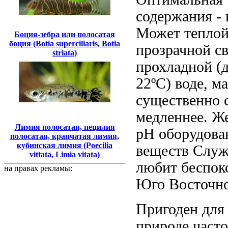
содержания -
Может
теплой
Боция-зебра или полосатая
боция (Botia superciliaris, Botia
прозрачной с
striata)
прохладной (
22ºС) воде,
ма
существенно
медленнее. Ж
Лимия полосатая, пецилия
рН
оборудова
полосатая, крапчатая лимия,
кубинская лимия (Poecilia
веществ Слу
vittata, Limia vitata)
любит беспок
на правах рекламы:
Юго Восточн
Пригоден дл
природе часто