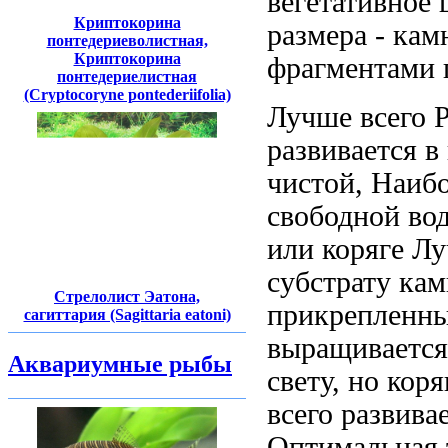
вегетативное
ш
Криптокорина
размера
- ка
понтедериеволистная,
Криптокорина
фрагментами 
понтедериелистная
(Cryptocoryne pontederiifolia)
Лучше всего
развивается в
чистой,
Наибо
свободной
во
или коряге Л
субстрату ка
Стрелолист Эатона,
прикрепленн
сагиттария (Sagittaria eatoni)
выращивается
Аквариумные рыбы
свету, но
коря
всего развива
Оптимальная 