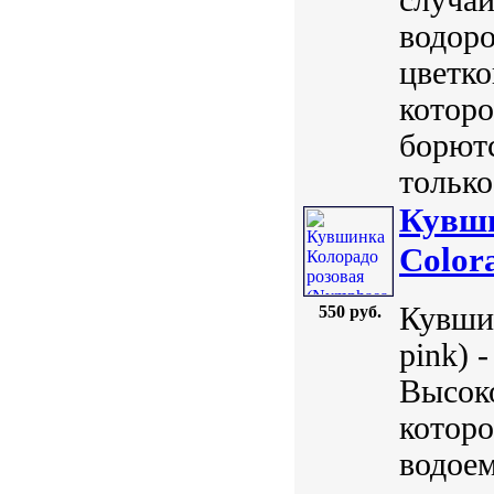
водоро
цветко
котор
борютс
только
Кувши
Color
Кувши
550 руб.
pink) 
Высоко
котор
водоем