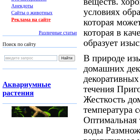
веществ.
хоро
Анекдоты
условиях обр
Сайты о животных
Реклама на сайте
которая може
которая
в кач
Различные статьи
образует изы
Поиск по сайту
В природе
из
домашних дек
декоративных
Аквариумные
течения Приг
растения
Жесткость
до
температура 
Оптимальная 
воды Размнож