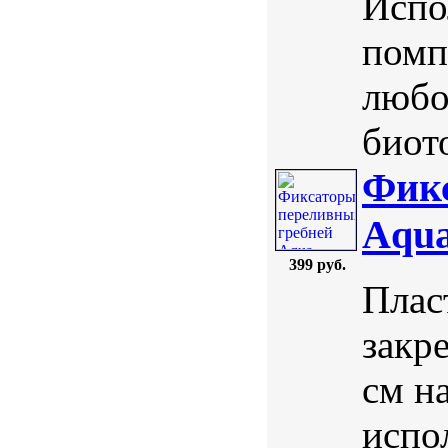
Испо
помп
любо
биот
Фикс
Aqua
399 руб.
Плас
закр
см н
испол