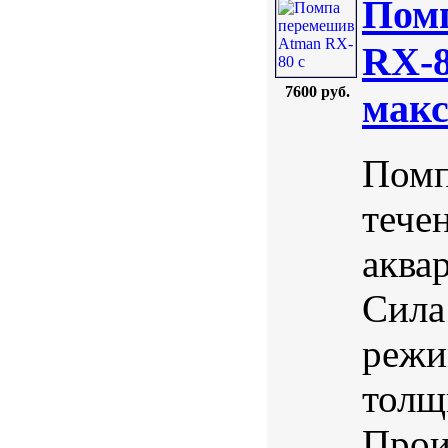
Пом
RX-8
7600 руб.
макс
Помп
тече
аква
Сила 
режи
толщ
Прои