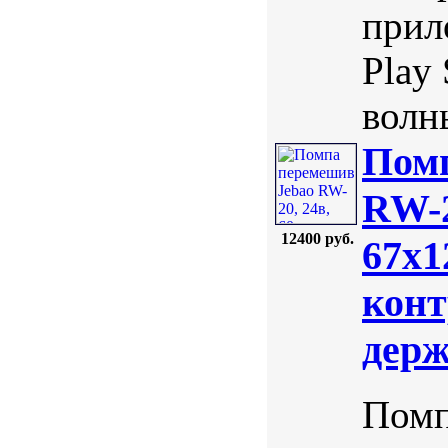
прил
Play
волн
Пом
RW-2
12400 руб.
67х1
конт
держ
Помп