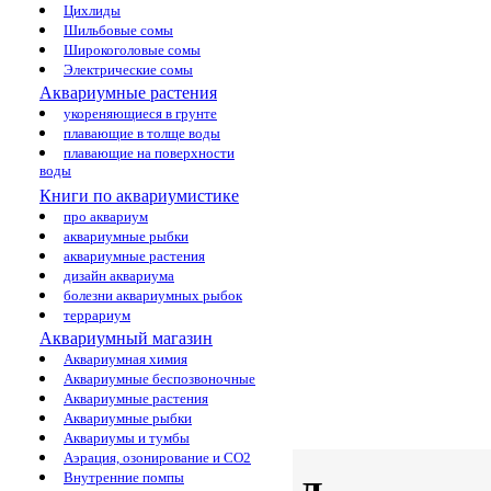
Цихлиды
Шильбовые сомы
Широкоголовые сомы
Электрические сомы
Аквариумные растения
укореняющиеся в грунте
плавающие в толще воды
плавающие на поверхности
воды
Книги по аквариумистике
про аквариум
аквариумные рыбки
аквариумные растения
дизайн аквариума
болезни аквариумных рыбок
террариум
Аквариумный магазин
Аквариумная химия
Аквариумные беспозвоночные
Аквариумные растения
Аквариумные рыбки
Аквариумы и тумбы
Аэрация, озонирование и CO2
Внутренние помпы