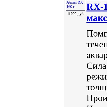
RX-1
11000 руб.
макс
Помп
тече
аква
Сила
режи
толщ
Прои