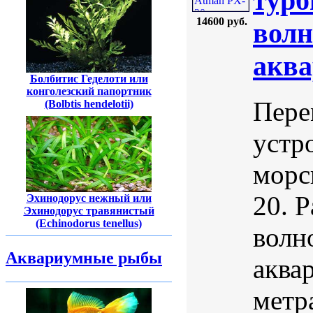
турб
14600 руб.
волн
аква
Болбитис Геделоти или
конголезский папортник
Пере
(Bolbtis hendelotii)
устр
морс
20. Р
Эхинодорус нежный или
Эхинодорус травянистый
(Echinodorus tenellus)
волн
Аквариумные рыбы
аква
метр