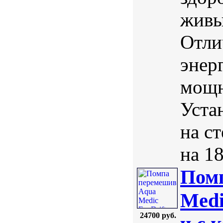
живы
Отли
энер
мощн
Уста
на с
на 18
Пом
Medi
24700 руб.