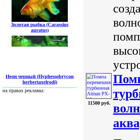
созд
волн
Золотая рыбка (Carassius
auratus)
помп
высо
устр
Пом
Неон черный (Hyphessobrycon
herbertaxelrodi)
турб
на правах рекламы:
11500 руб.
волн
аква