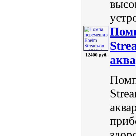
высо
устр
Пом
Stre
12400 руб.
аква
Помп
Stre
аква
приб
здор