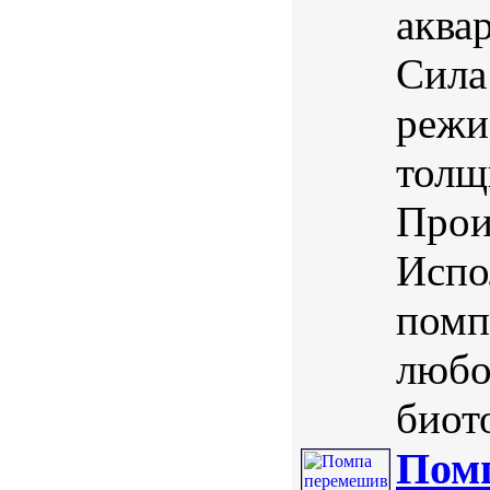
аква
Сила 
режи
толщ
Прои
Испо
помп
любо
биото
Пом