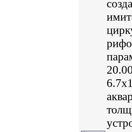
созд
имит
цирк
рифо
пара
20.0
6.7х
аква
толщ
устр