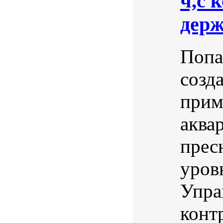
ч,с 
держ
Попа
созд
прим
аква
прес
уров
Упра
конт