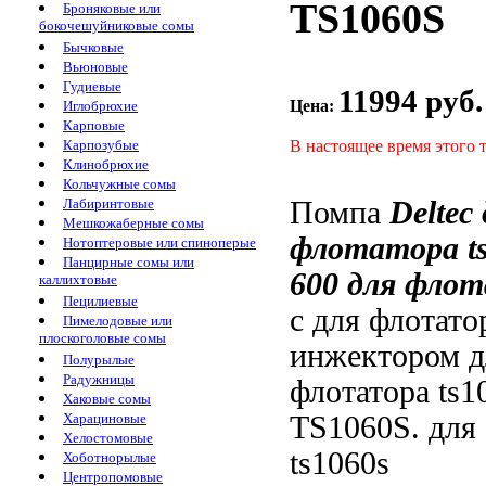
TS1060S
Броняковые или
бокочешуйниковые сомы
Бычковые
Вьюновые
Гудиевые
11994 руб.
Цена:
Иглобрюхие
Карповые
В настоящее время этого 
Карпозубые
Клинобрюхие
Кольчужные сомы
Помпа
Deltec
Лабиринтовые
Мешкожаберные сомы
флотатора ts
Нотоптеровые или спиноперые
Панцирные сомы или
600
для флот
каллихтовые
Пецилиевые
с
для флотато
Пимелодовые или
плоскоголовые сомы
инжектором 
Полурылые
Радужницы
флотатора ts1
Хаковые сомы
TS1060S.
для
Харациновые
Хелостомовые
ts1060s
Хоботнорылые
Центропомовые