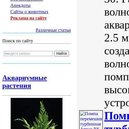
Анекдоты
волн
Сайты о животных
Реклама на сайте
аква
Различные статьи
2.5 
Поиск по сайту
созд
волн
помп
Аквариумные
растения
высо
устр
Пом