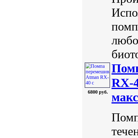
Испо
помп
любо
биото
Пом
RX-4
6800 руб.
макс
Помп
тече