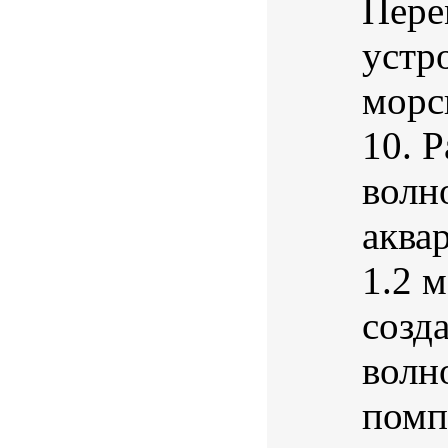
Пере
устр
морс
10. Р
волн
аква
1.2 
созд
волн
помп