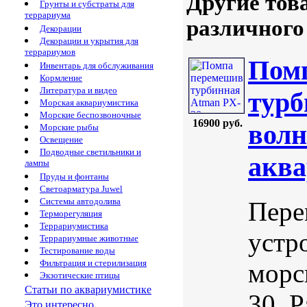
Другие тов
Грунты и субстраты для
террариума
различного
Декорации
Декорации и укрытия для
террариумов
Пом
Инвентарь для обслуживания
Кормление
Литература и видео
турб
Морская аквариумистика
Морские беспозвоночные
16900 руб.
волн
Морские рыбы
Освещение
Подводные светильники и
аква
лампы
Пруды и фонтаны
Светоарматура Juwel
Системы автодолива
Пере
Терморегуляция
Террариумистика
устр
Террариумные животные
Тестирование воды
Фильтрация и стерилизация
морс
Экзотические птицы
Статьи по аквариумистике
30. Р
Это интересно...