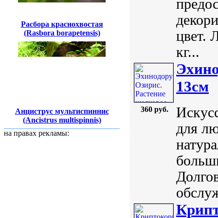
предо
декори
Расбора краснохвостая
цвет. 
(Rasbora borapetensis)
кг...
Эхино
13см
Искусс
360 руб.
Анциструс мультиспиннис
(Ancistrus multispinnis)
для лю
на правах рекламы:
натура
больш
Долгов
обслуж
Крипт