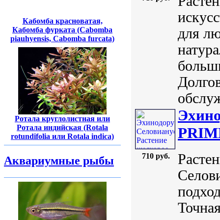
Расте
искусс
Кабомба красноватая,
для лю
Кабомба фурката (Cabomba
piauhyensis, Cabomba furcata)
натура
больш
Долгов
обслуж
Эхино
Ротала круглолистная или
Ротала индийская (Rotala
PRIME
rotundifolia или Rotala indica)
Расте
710 руб.
Аквариумные рыбы
Селови
подхо
Точная