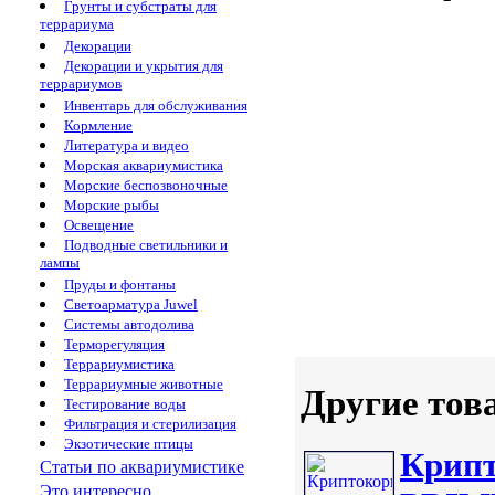
Грунты и субстраты для
террариума
Декорации
Декорации и укрытия для
террариумов
Инвентарь для обслуживания
Кормление
Литература и видео
Морская аквариумистика
Морские беспозвоночные
Морские рыбы
Освещение
Подводные светильники и
лампы
Пруды и фонтаны
Светоарматура Juwel
Системы автодолива
Терморегуляция
Террариумистика
Террариумные животные
Другие тов
Тестирование воды
Фильтрация и стерилизация
Экзотические птицы
Крипт
Статьи по аквариумистике
Это интересно...