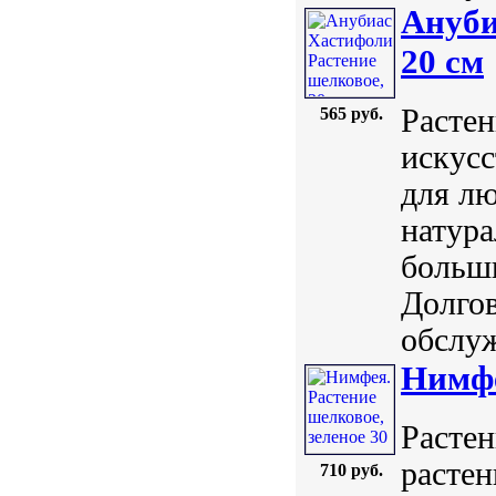
Ануби
20 см
Растен
565 руб.
искусс
для лю
натура
больш
Долгов
обслуж
Нимфе
Растен
растен
710 руб.