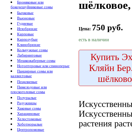
шёлковое,
Броняковые или
бокочешуйниковые сомы
Бычковые
Вьюновые
Гудиевые
750 руб.
Цена:
Иглобрюхие
Карповые
есть в наличии
Карпозубые
Клинобрюхие
Кольчужные сомы
Купить
Эх
Лабиринтовые
Мешкожаберные сомы
Кляйн Бер
Нотоптеровые или спиноперые
Панцирные сомы или
шёлково
каллихтовые
Пецилиевые
Пимелодовые или
плоскоголовые сомы
Полурылые
Искусственны
Радужницы
Хаковые сомы
Искусственны
Харациновые
Хелостомовые
растения
раст
Хоботнорылые
Центропомовые