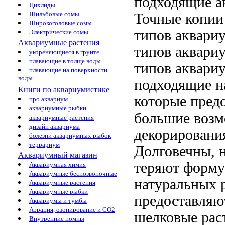
подходящие
а
Цихлиды
Шильбовые сомы
Точные копии
Широкоголовые сомы
типов аквари
Электрические сомы
Аквариумные растения
типов аквари
укореняющиеся в грунте
плавающие в толще воды
типов аквари
плавающие на поверхности
воды
подходящие
н
Книги по аквариумистике
которые пред
про аквариум
аквариумные рыбки
большие воз
аквариумные растения
дизайн аквариума
декорировани
болезни аквариумных рыбок
террариум
Долговечны, 
Аквариумный магазин
теряют форм
Аквариумная химия
Аквариумные беспозвоночные
натуральных 
Аквариумные растения
Аквариумные рыбки
предоставляю
Аквариумы и тумбы
Аэрация, озонирование и CO2
шелковые рас
Внутренние помпы