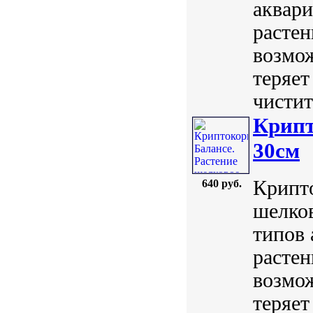
аквари
расте
возмож
теряет
чиститс
Крипт
30см
Крипто
640 руб.
шелков
типов 
расте
возмож
теряет