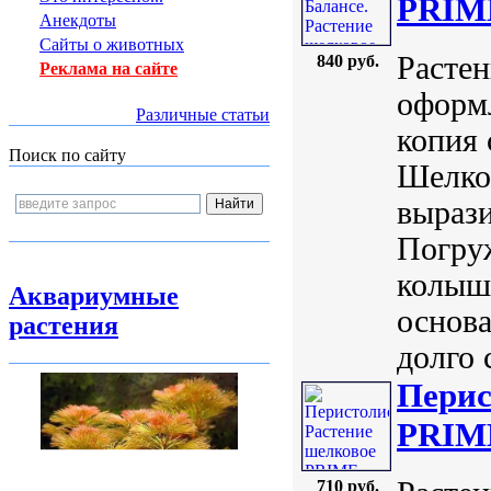
PRIME
Анекдоты
Сайты о животных
Растен
840 руб.
Реклама на сайте
оформл
Различные статьи
копия 
Поиск по сайту
Шелко
вырази
Погруж
колышу
Аквариумные
основа
растения
долго с
Перис
PRIME
710 руб.