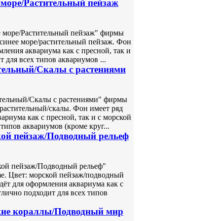
 море/Растительный пейзаж
 море/Растительный пейзаж" фирмы
: синее море/растительный пейзаж. Фон
ления аквариума как с пресной, так и
 для всех типов аквариумов ...
тельный/Скалы с растениями
тельный/Скалы с растениями" фирмы
: растительный/скалы. Фон имеет ряд
риума как с пресной, так и с морской
типов аквариумов (кроме круг...
кой пейзаж/Подводный рельеф
кой пейзаж/Подводный рельеф"
me. Цвет: морской пейзаж/подводный
дёт для оформления аквариума как с
тлично подходит для всех типов
кие кораллы/Подводный мир