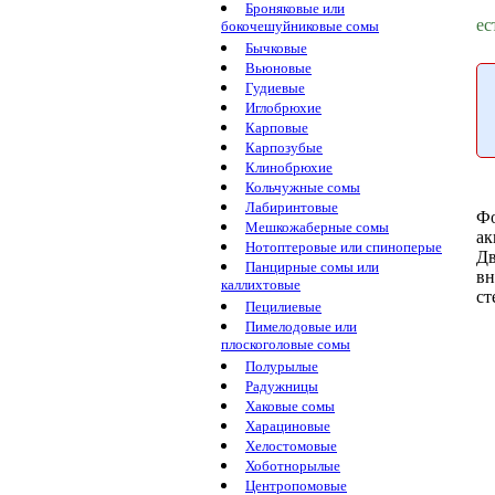
Броняковые или
ес
бокочешуйниковые сомы
Бычковые
Вьюновые
Гудиевые
Иглобрюхие
Карповые
Карпозубые
Клинобрюхие
Кольчужные сомы
Лабиринтовые
Ф
Мешкожаберные сомы
ак
Нотоптеровые или спиноперые
Дв
Панцирные сомы или
в
каллихтовые
ст
Пецилиевые
Пимелодовые или
плоскоголовые сомы
Полурылые
Радужницы
Хаковые сомы
Харациновые
Хелостомовые
Хоботнорылые
Центропомовые