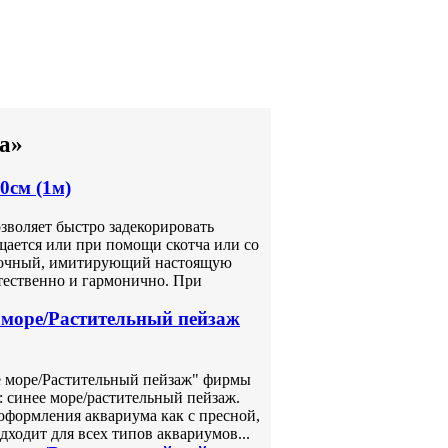
а»
0см (1м)
зволяет быстро задекорировать
щается или при помощи скотча или со
 сочный, имитирующий настоящую
стественно и гармонично. При
 море/Растительный пейзаж
 море/Растительный пейзаж" фирмы
т: синее море/растительный пейзаж.
оформления аквариума как с пресной,
дходит для всех типов аквариумов...