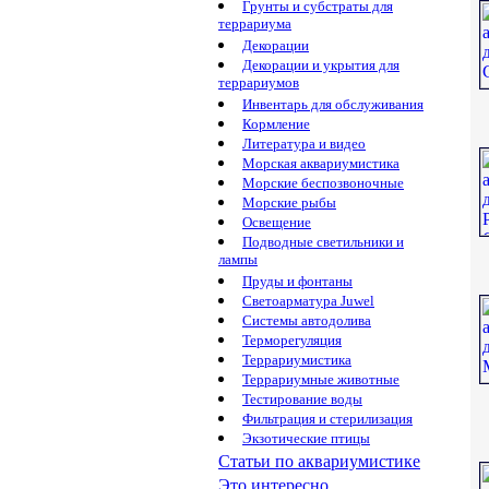
Грунты и субстраты для
террариума
Декорации
Декорации и укрытия для
террариумов
Инвентарь для обслуживания
Кормление
Литература и видео
Морская аквариумистика
Морские беспозвоночные
Морские рыбы
Освещение
Подводные светильники и
лампы
Пруды и фонтаны
Светоарматура Juwel
Системы автодолива
Терморегуляция
Террариумистика
Террариумные животные
Тестирование воды
Фильтрация и стерилизация
Экзотические птицы
Статьи по аквариумистике
Это интересно...