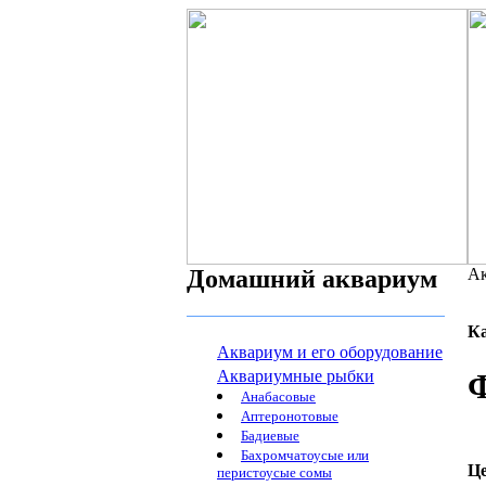
Домашний аквариум
Ак
К
Аквариум и его оборудование
Аквариумные рыбки
Ф
Анабасовые
Аптеронотовые
Бадиевые
Бахромчатоусые или
Ц
перистоусые сомы