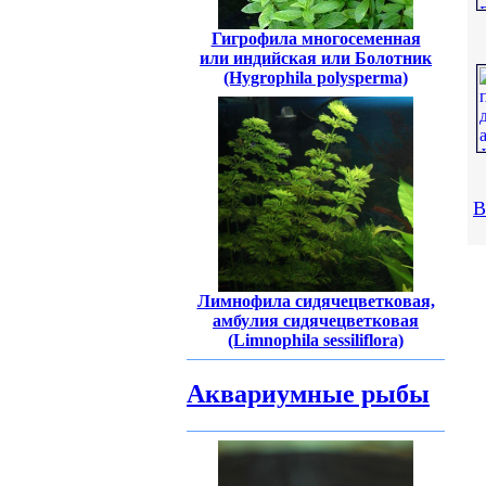
Гигрофила многосеменная
или индийская или Болотник
(Hygrophila polysperma)
В
Лимнофила сидячецветковая,
амбулия сидячецветковая
(Limnophila sessiliflora)
Аквариумные рыбы