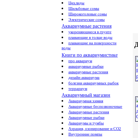
Цихлиды
Шильбовые сомы
Широкоголовые сомы
Электрические сомы
Аквариумные растения
укореняющиеся в грунте
плавающие в толще воды
Д
плавающие на поверхности
воды
Книги по аквариумистике
про аквариум
аквариумные рыбки
аквариумные растения
дизайн аквариума
болезни аквариумных рыбок
террариум
Аквариумный магазин
Аквариумная химия
Аквариумные беспозвоночные
Аквариумные растения
Аквариумные рыбки
Аквариумы и тумбы
Аэрация, озонирование и CO2
Внутренние помпы