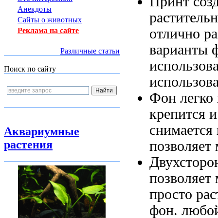
Принт соз
Анекдоты
раститель
Сайты о животных
отлично
ра
Реклама на сайте
варианты 
Различные статьи
использов
Поиск по сайту
использов
Фон легко
крепится 
снимается
Аквариумные
позволяет 
растения
Двухсторо
позволяет
просто
рас
фон.
любой