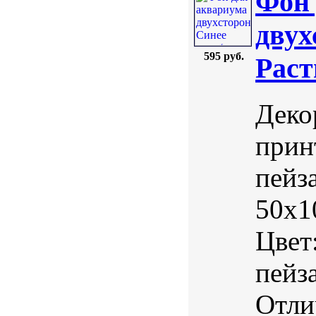
Фон 
двух
595 руб.
Раст
Деко
прин
пейз
50х1
Цвет
пейз
Отли