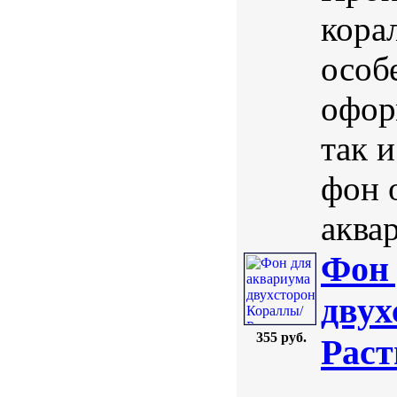
кора
особ
офор
так 
фон 
аква
Фон 
двух
355 руб.
Раст