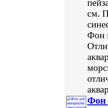
пейз
см. 
сине
Фон 
Отли
аквар
морс
отли
аквар
Фон 