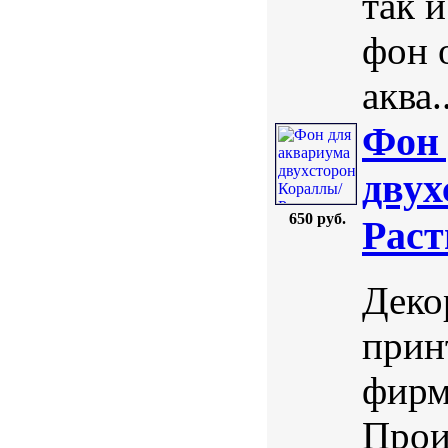
так 
фон 
аква..
Фон 
двух
650 руб.
Раст
Деко
прин
фирм
Прои