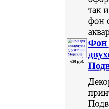
так 
фон 
аквар
Фон 
двух
650 руб.
Подв
Деко
прин
Подв