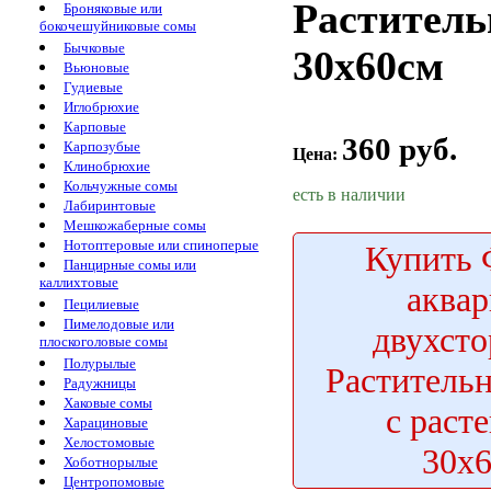
Раститель
Броняковые или
бокочешуйниковые сомы
Бычковые
30х60см
Вьюновые
Гудиевые
Иглобрюхие
Карповые
360 руб.
Карпозубые
Цена:
Клинобрюхие
Кольчужные сомы
есть в наличии
Лабиринтовые
Мешкожаберные сомы
Нотоптеровые или спиноперые
Купить
Ф
Панцирные сомы или
каллихтовые
аква
Пецилиевые
Пимелодовые или
двухст
плоскоголовые сомы
Полурылые
Раститель
Радужницы
Хаковые сомы
с раст
Харациновые
Хелостомовые
30х
Хоботнорылые
Центропомовые