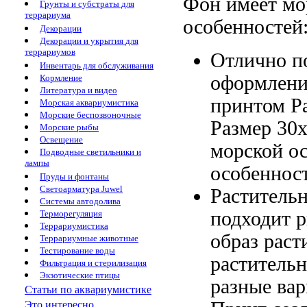
Фон имеет
мо
Грунты и субстраты для
террариума
особенностей
Декорации
Декорации и укрытия для
террариумов
Отлично п
Инвентарь для обслуживания
оформлен
Кормление
Литература и видео
принтом Р
Морская аквариумистика
Морские беспозвоночные
Размер 30
Морские рыбы
Освещение
морской
о
Подводные светильники и
лампы
особеннос
Пруды и фонтаны
Светоарматура Juwel
Раститель
Системы автодолива
подходит
p
Терморегуляция
Террариумистика
образ раст
Террариумные животные
Тестирование воды
растительн
Фильтрация и стерилизация
Экзотические птицы
разные ва
Статьи по аквариумистике
Это интересно...