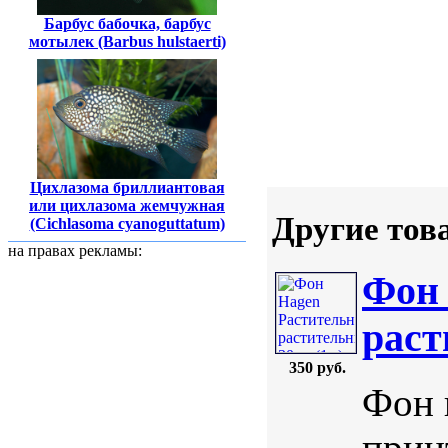
Барбус бабочка, барбус
мотылек (Barbus hulstaerti)
Цихлазома бриллиантовая
или цихлазома жемчужная
Другие тов
(Cichlasoma cyanoguttatum)
на правах рекламы:
Фон 
раст
350 руб.
Фон 
прин