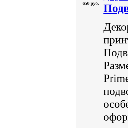
650 руб.
Подв
Деко
прин
Подв
Разм
Prime
подв
особ
офор