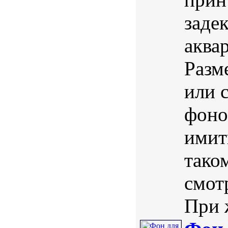
заде
аква
Разм
или 
фоно
имит
тако
смот
При 