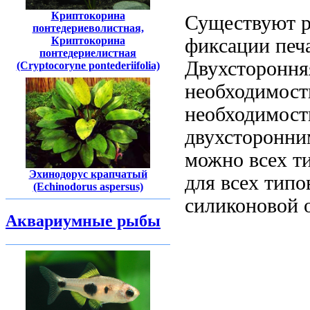
Криптокорина
Существуют 
понтедериеволистная,
фиксации
печ
Криптокорина
понтедериелистная
Двухстороння
(Cryptocoryne pontederiifolia)
необходимост
необходимост
двухсторонни
можно
всех т
Эхинодорус крапчатый
для всех типо
(Echinodorus aspersus)
силиконовой 
Аквариумные рыбы