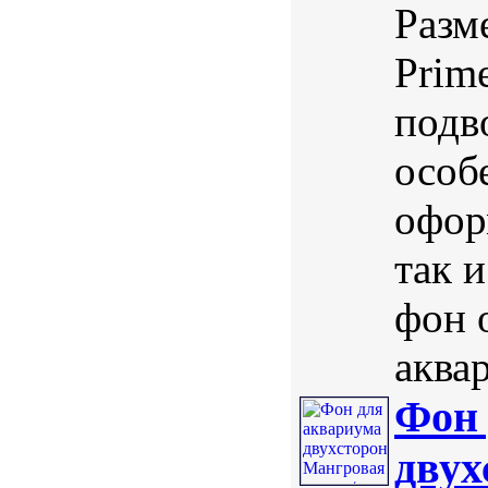
Разм
Prim
подв
особ
офор
так 
фон 
аквар
Фон 
двух