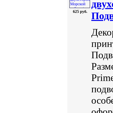
двух
625 руб.
Подв
Деко
прин
Подв
Разм
Prim
подв
особ
офор