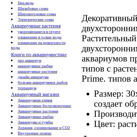
Цихлиды
Шильбовые сомы
Широкоголовые сомы
Декоративный
Электрические сомы
двухсторонни
Аквариумные растения
укореняющиеся в грунте
Растительный
плавающие в толще воды
плавающие на поверхности
двухсторонн
воды
Книги по аквариумистике
аквариумов
пр
про аквариум
типов
с расте
аквариумные рыбки
аквариумные растения
Prime.
типов 
дизайн аквариума
болезни аквариумных рыбок
террариум
Размер: 3
Аквариумный магазин
Аквариумная химия
создает об
Аквариумные беспозвоночные
Производи
Аквариумные растения
Аквариумные рыбки
Цвет: рас
Аквариумы и тумбы
Аэрация, озонирование и CO2
Внутренние помпы