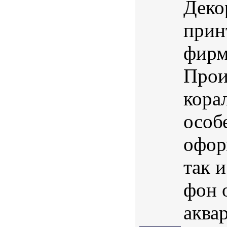
Деко
прин
фирм
Прои
кора
особ
офор
так 
фон 
аква