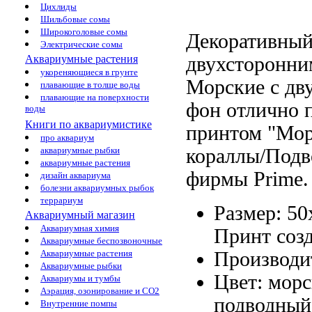
Цихлиды
Шильбовые сомы
Широкоголовые сомы
Декоративный
Электрические сомы
двухсторонни
Аквариумные растения
укореняющиеся в грунте
Морские
с дв
плавающие в толще воды
плавающие на поверхности
фон отлично 
воды
Книги по аквариумистике
принтом "Мо
про аквариум
кораллы/Под
аквариумные рыбки
аквариумные растения
фирмы Prime
дизайн аквариума
болезни аквариумных рыбок
террариум
Размер: 5
Аквариумный магазин
Аквариумная химия
Принт созд
Аквариумные беспозвоночные
Производи
Аквариумные растения
Аквариумные рыбки
Цвет: мор
Аквариумы и тумбы
Аэрация, озонирование и CO2
подводный
Внутренние помпы