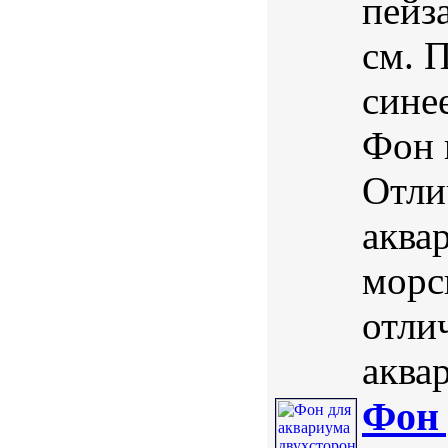
пейз
см. 
сине
Фон 
Отли
аквар
морс
отли
аквар
Фон 