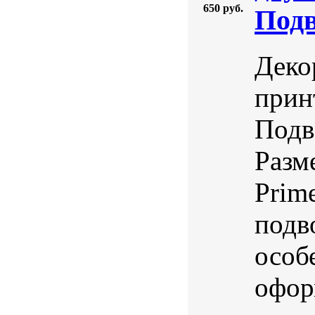
650 руб.
Подв
Деко
прин
Подв
Разм
Prime
подв
особ
офор