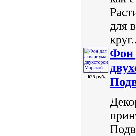
Раст
для 
круг..
Фон 
двух
625 руб.
Подв
Деко
прин
Подв