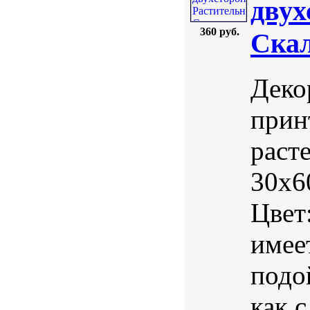
двух
360 руб.
Скал
Деко
прин
раст
30х6
Цвет
имее
подо
как с