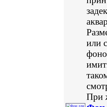
заде
аква
Разм
или 
фоно
имит
тако
смот
При 