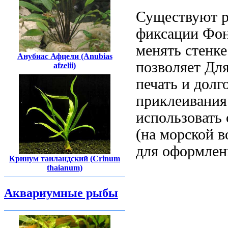
Существуют 
фиксации
Фон
менять
стенке
Анубиас Афцели (Anubias
позволяет
Для
afzelii)
печать
и долг
приклеивани
использовать
(на
морской в
для оформлен
Кринум таиландский (Crinum
thaianum)
Аквариумные рыбы