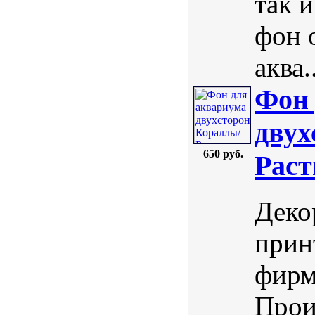
так 
фон 
аква..
Фон 
двух
650 руб.
Раст
Деко
прин
фирм
Прои