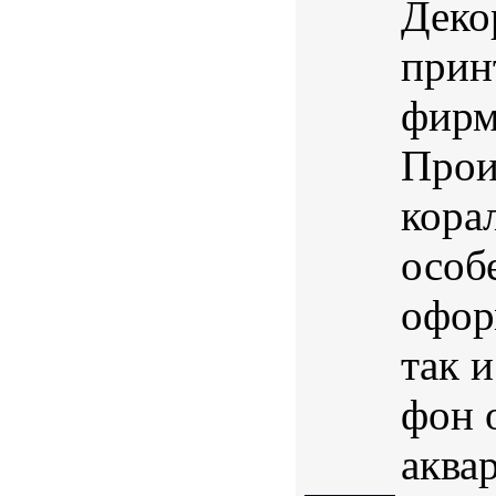
Деко
прин
фирм
Прои
кора
особ
офор
так 
фон 
аква