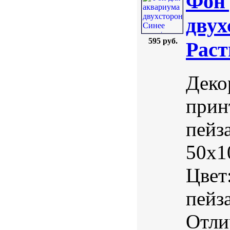
Фон 
двух
595 руб.
Раст
Деко
прин
пейз
50х1
Цвет
пейз
Отли