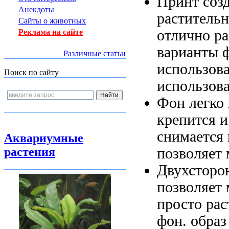
Принт соз
Анекдоты
раститель
Сайты о животных
отлично
ра
Реклама на сайте
варианты 
Различные статьи
использов
Поиск по сайту
использов
Фон легко
крепится 
снимается
Аквариумные
позволяет 
растения
Двухсторо
позволяет
просто
рас
фон.
образ