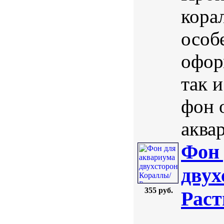
кора
особ
офор
так 
фон 
аква
Фон 
двух
355 руб.
Раст