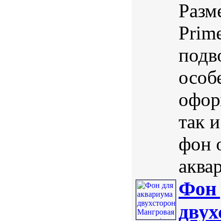
Разм
Prim
подв
особ
офор
так 
фон 
аквар
Фон 
двух