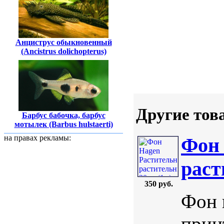
Анциструс обыкновенный
(Ancistrus dolichopterus)
Другие тов
Барбус бабочка, барбус
мотылек (Barbus hulstaerti)
на правах рекламы:
Фон 
раст
350 руб.
Фон 
прин