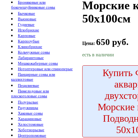
Морские 
Броняковые или
бокочешуйниковые сомы
Бычковые
50х100см
Вьюновые
Гудиевые
Иглобрюхие
Карповые
650 руб.
Карпозубые
Цена:
Клинобрюхие
Кольчужные сомы
есть в наличии
Лабиринтовые
Мешкожаберные сомы
Нотоптеровые или спиноперые
Купить
Ф
Панцирные сомы или
каллихтовые
аква
Пецилиевые
Пимелодовые или
двухст
плоскоголовые сомы
Полурылые
Морские 
Радужницы
Хаковые сомы
Подвод
Харациновые
Хелостомовые
50х1
Хоботнорылые
Центропомовые