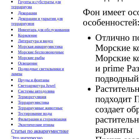
Грунты и субстраты для
террариума
Фон имеет
ос
Декорации
Декорации и укрытия для
особенностей
террариумов
Инвентарь для обслуживания
Отлично п
Кормление
Литература и видео
Морские к
Морская аквариумистика
Морские беспозвоночные
Морские к
Морские рыбы
Освещение
и
prime Ра
Подводные светильники и
лампы
подводный
Пруды и фонтаны
Светоарматура Juwel
Раститель
Системы автодолива
подходит
П
Терморегуляция
Террариумистика
создает об
Террариумные животные
Тестирование воды
растительн
Фильтрация и стерилизация
Экзотические птицы
варианты
Статьи по аквариумистике
Это интересно...