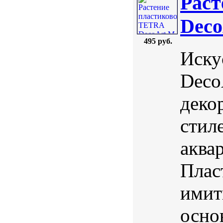
Раст
Deco
495 руб.
Иску
Deco
деко
стил
аква
Плас
имит
осно