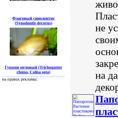
живо
Плас
Флаговый синодонтис
(Synodontis decorus)
не у
свои
осно
закре
Гурами медовый (Trichogaster
на д
chuna, Colisa sota)
на правах рекламы:
деко
Папо
плас