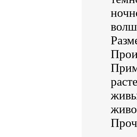
ночн
волш
Разм
Прои
Прим
раст
живы
живо
Проч