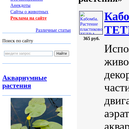
Анекдоты
Сайты о животных
Кабо
Реклама на сайте
TETR
Различные статьи
365 руб.
Поиск по сайту
Испо
живо
деко
Аквариумные
част
растения
двига
аэра
аква