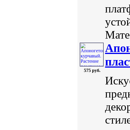
плат
усто
Мате
Апон
плас
575 руб.
Иску
пред
деко
стил