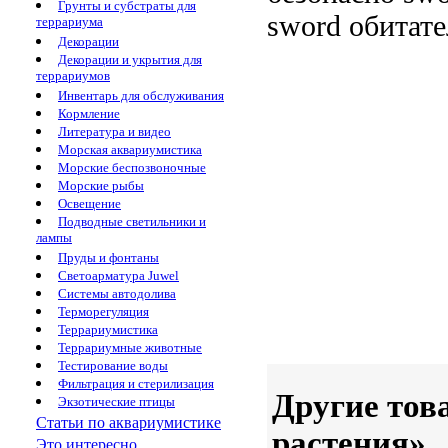
Грунты и субстраты для
sword
обитате
террариума
Декорации
Декорации и укрытия для
террариумов
Инвентарь для обслуживания
Кормление
Литература и видео
Морская аквариумистика
Морские беспозвоночные
Морские рыбы
Освещение
Подводные светильники и
лампы
Пруды и фонтаны
Светоарматура Juwel
Системы автодолива
Терморегуляция
Террариумистика
Террариумные животные
Тестирование воды
Фильтрация и стерилизация
Другие тов
Экзотические птицы
Статьи по аквариумистике
растения»
Это интересно...