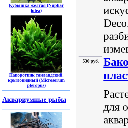
Кубышка желтая (Nuphar
иску
lutea)
DecoA
разб
изме
Бако
530 руб.
плас
Папоротник таиландский,
крыловидный (Microsorum
pteropus)
Раст
Аквариумные рыбы
для 
аква