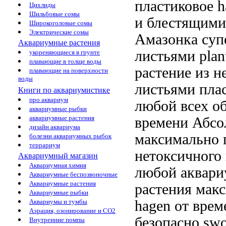
пластиковое 
Цихлиды
Шильбовые сомы
и блестящим
Широкоголовые сомы
Электрические сомы
Амазонка суп
Аквариумные растения
листьями
pla
укореняющиеся в грунте
плавающие в толще воды
растение
из н
плавающие на поверхности
воды
листьями
плас
Книги по аквариумистике
про аквариум
любой
всех о
аквариумные рыбки
аквариумные растения
времени Абсо
дизайн аквариума
максимально
болезни аквариумных рыбок
террариум
нетоксичного
Аквариумный магазин
Аквариумная химия
любой аквари
Аквариумные беспозвоночные
Аквариумные растения
растения мак
Аквариумные рыбки
hagen
от врем
Аквариумы и тумбы
Аэрация, озонирование и CO2
безопасно
swo
Внутренние помпы