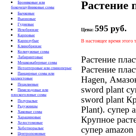
Растение 
Броняковые или
бокочешуйниковые сомы
Бычковые
Вьюновые
Гудиевые
595 руб.
Цена:
Иглобрюхие
Карповые
В настоящее время этого 
Карпозубые
Клинобрюхие
Кольчужные сомы
Растение плас
Лабиринтовые
Мешкожаберные сомы
Растение плас
Нотоптеровые или спиноперые
Панцирные сомы или
Hagen, Амаз
каллихтовые
Пецилиевые
sword plant
су
Пимелодовые или
плоскоголовые сомы
sword plant К
Полурылые
Радужницы
Plant).
супер 
Хаковые сомы
Крупное раст
Харациновые
Хелостомовые
супер amazon
Хоботнорылые
Центропомовые