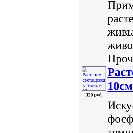
Прим
раст
живы
живо
Проч
Раст
10см
320 руб.
Иску
фосф
темн