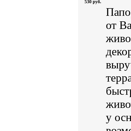
530 руб.
Папо
от B
живо
деко
выру
терр
быст
живо
у осн
возм