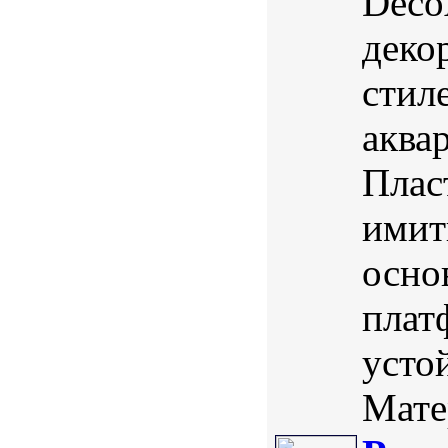
Deco
деко
стил
аква
Плас
имит
осно
плат
усто
Мате