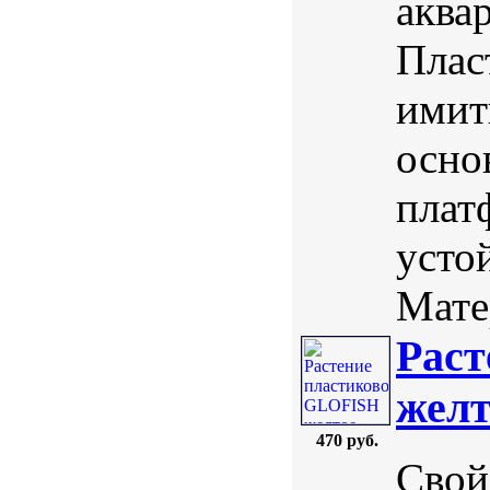
аква
Плас
имит
осно
плат
усто
Мате
Раст
желт
470 руб.
Свой