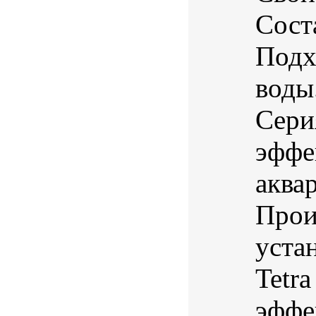
Соста
Подх
воды
Сери
эффе
аква
Прои
уста
Tetr
эффек