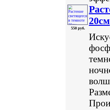
Раст
20см
550 руб.
Иску
фосф
темн
ночн
волш
Разм
Прои