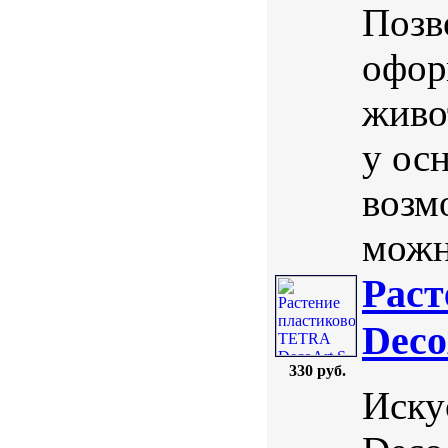
Позв
офор
живо
у осн
возм
можн
Раст
Deco
330 руб.
Иску