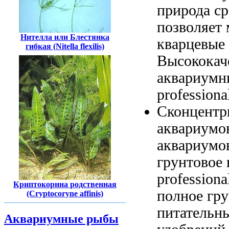
природа
ср
позволяет
Нителла или Блестянка
кварцевые
гибкая (Nitella flexilis)
Высококач
аквариум
profession
Сконцентр
аквариумо
аквариумо
грунтовое
profession
Криптокорина родственная
полное гру
(Cryptocoryne affinis)
питательн
Аквариумные рыбы