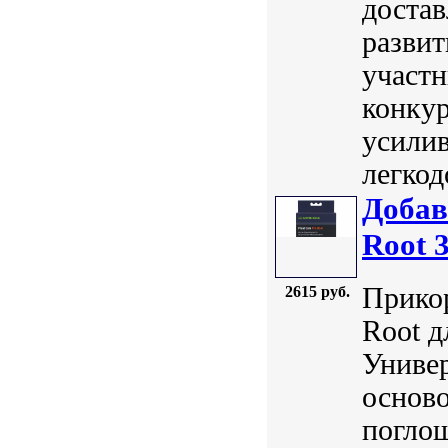
достав
развит
участн
конкур
усили
легкод
Добав
Root 
Прикор
2615 руб.
Root д
Универ
осново
погло