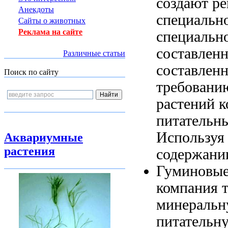
создают
ре
Анекдоты
специальн
Сайты о животных
Реклама на сайте
специальн
составлен
Различные статьи
составлен
Поиск по сайту
требован
растений к
питательны
Используя
Аквариумные
растения
содержани
Гуминовы
компания
т
минеральн
питательн