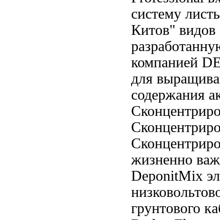
систему
лист
Китов"
видов
разработанн
компанией 
для выращив
содержания
а
Сконцентрир
Сконцентриро
Сконцентриро
жизненно ва
DeponitMix
э
низковольтов
грунтового к