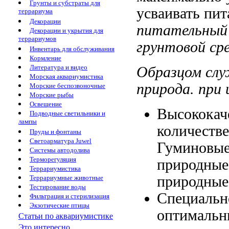
Грунты и субстраты для
усваивать пи
террариума
Декорации
питательный 
Декорации и укрытия для
террариумов
грунтовой ср
Инвентарь для обслуживания
Кормление
Литература и видео
Образцом сл
Морская аквариумистика
природа.
при 
Морские беспозвоночные
Морские рыбы
Освещение
Высококач
Подводные светильники и
лампы
количеств
Пруды и фонтаны
Светоарматура Juwel
Гуминовые
Системы автодолива
Терморегуляция
природные
Террариумистика
природные
Террариумные животные
Тестирование воды
Специальн
Фильтрация и стерилизация
Экзотические птицы
оптималь
Статьи по аквариумистике
Это интересно...