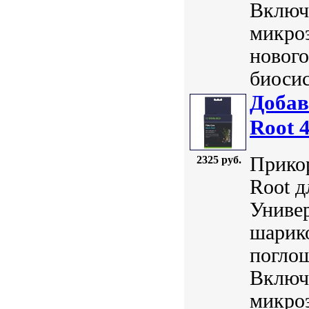
Включа
микроэ
нового
биосис
Добав
Root 
Прикор
2325 руб.
Root д
Универ
шарико
погло
Включа
микроэ