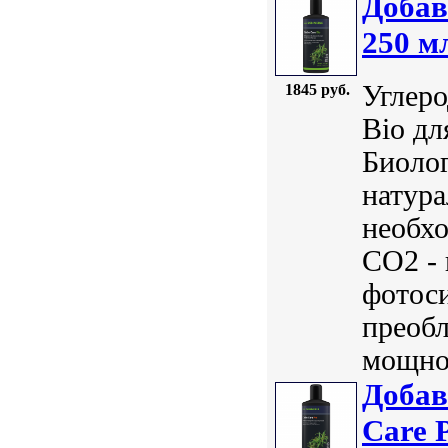
Добав
250 м
Углеро
1845 руб.
Bio дл
Биолог
натура
необхо
СО2 - 
фотос
преобл
мощнос
Добав
Care 