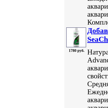
аквари
аквари
Компле
Добав
SeaCh
Натура
1780 руб.
Advanc
аквари
свойст
Средня
Ежедн
аквари
аквари