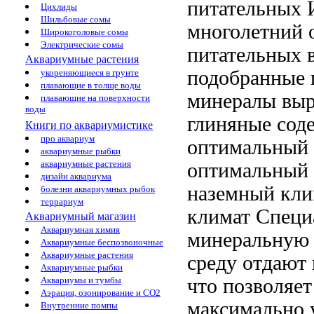
питательных
И
Цихлиды
Шильбовые сомы
многолетний
Широкоголовые сомы
Электрические сомы
питательных 
Аквариумные растения
подобранные 
укореняющиеся в грунте
плавающие в толще воды
минералы
выр
плавающие на поверхности
воды
глиняные
сод
Книги по аквариумистике
про аквариум
оптимальный
аквариумные рыбки
аквариумные растения
оптимальный 
дизайн аквариума
наземный кли
болезни аквариумных рыбок
террариум
климат Специ
Аквариумный магазин
Аквариумная химия
минеральну
Аквариумные беспозвоночные
Аквариумные растения
среду
отдают 
Аквариумные рыбки
что позволяе
Аквариумы и тумбы
Аэрация, озонирование и CO2
максимально 
Внутренние помпы