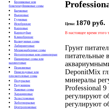
Professiona
Броняковые или
бокочешуйниковые сомы
Бычковые
Вьюновые
Гудиевые
1870 руб.
Цена:
Иглобрюхие
Карповые
В настоящее время этого 
Карпозубые
Клинобрюхие
Кольчужные сомы
Грунт питате
Лабиринтовые
Мешкожаберные сомы
питательные 
Нотоптеровые или спиноперые
Панцирные сомы или
аквариумным
каллихтовые
Пецилиевые
DeponitMix
г
Пимелодовые или
плоскоголовые сомы
минералы рег
Полурылые
Радужницы
Professional 9
Хаковые сомы
регулируют о
Харациновые
Хелостомовые
регулируют о
Хоботнорылые
Центропомовые