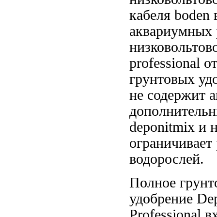
кабеля boden
аквариумных 
низковольтов
professional
от
грунтовых уд
не содержит
а
дополнитель
deponitmix
и н
ограничивает
водорослей.
Полное грунт
удобрение De
Professional 