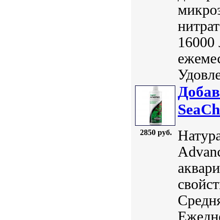
микроэ
нитрат
16000
ежемес
Удовле
Добав
SeaCh
Натура
2850 руб.
Advanc
аквари
свойст
Средня
Ежедн