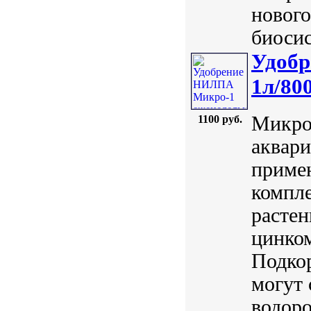
нового
биосис
Удобр
1л/80
Микро
1100 руб.
аквари
приме
компл
растен
цинком
Подкор
могут 
водоро