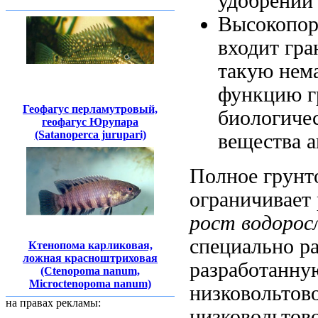
удобрений
Высокопор
входит
гра
такую не
функцию г
Геофагус перламутровый,
биологиче
геофагус Юрупара
(Satanoperca jurupari)
вещества 
Полное грунт
ограничивает
рост водорос
специально р
Ктенопома карликовая,
ложная красноштриховая
разработанну
(Ctenopoma nanum,
Microctenopoma nanum)
низковольтово
на правах рекламы:
низковольтово