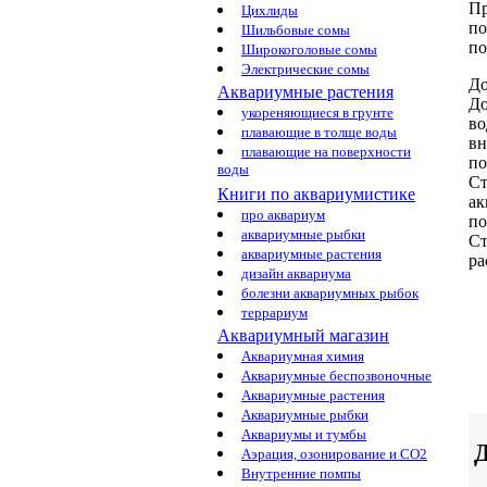
Пр
Цихлиды
по
Шильбовые сомы
по
Широкоголовые сомы
Электрические сомы
До
Аквариумные растения
До
укореняющиеся в грунте
во
плавающие в толще воды
вн
плавающие на поверхности
п
воды
Ст
Книги по аквариумистике
ак
про аквариум
по
аквариумные рыбки
Ст
аквариумные растения
ра
дизайн аквариума
болезни аквариумных рыбок
террариум
Аквариумный магазин
Аквариумная химия
Аквариумные беспозвоночные
Аквариумные растения
Аквариумные рыбки
Аквариумы и тумбы
Д
Аэрация, озонирование и CO2
Внутренние помпы