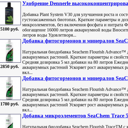
Удобрение Dennerle высококонцентрирова
Добавка Plant System V30 для улучшения роста и сос
густозасаженных биотопах. Краткие параметры и до
микроэлементов, без включения фосфата и нитрата Ф
5100 руб.
обогащение 16000 литров аквариумной воды Вносить
литров воды Удовлетворя...
Добавка фитогормонов и минералов Sea
Натуральная биодобавка Seachem Flourish Advance™ 
аквариумных растений. Краткие параметры и свойст
Средняя дозировка 5 мл добавки на 80 литров Ежед
2850 руб.
аквариумных растений Ускоряет рост аквариумных ра
вкл...
Добавка фитогормонов и минералов Sea
Натуральная биодобавка Seachem Flourish Advance™ 
аквариумных растений. Краткие параметры и свойст
Средняя дозировка 5 мл добавки на 80 литров Ежед
1780 руб.
аквариумных растений Ускоряет рост аквариумных ра
вкл...
Добавка микроэлементов SeaChem Trace 
Натуральная биодобавка Seachem Flourish TraceTM с