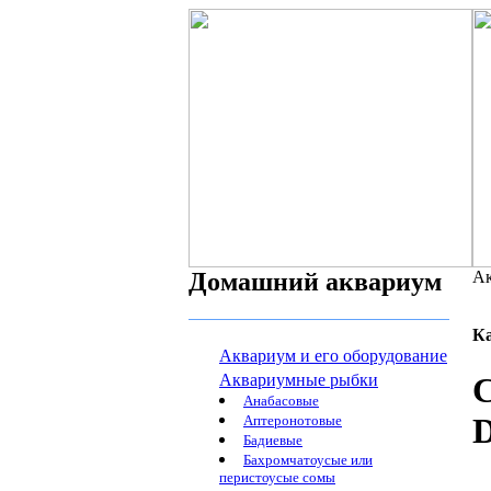
Домашний аквариум
Ак
К
Аквариум и его оборудование
Аквариумные рыбки
С
Анабасовые
D
Аптеронотовые
Бадиевые
Бахромчатоусые или
перистоусые сомы