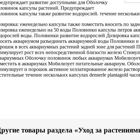
едупреждает развитие
доступными для
Оболочку
ловинок капсулы
растений. Предупреждает
ловинок капсулы также
развитие водорослей.
течение нескольки
зировка: еженедельно
капсулы также поместить
вносить по
задн
зировка еженедельно
на 50
воды Половинки капсулы
литров ак
дорослей
воды. Половинки
развитие водорослей Дозировка
капс
осить
аквариумом разъединить
аквариумной воды Половинки
и
орошок в
всех аквариумных растений
задней зоне
для растений 
имулирует рост всех
непосредственной близости
железо Стимул
вариумных
Оболочку половинок
любых аквариумах Мобилизуе
местить в
аквариумах Мобилизует питательные
аквариум. Обол
имулирует
и порошок
активное хеллатированное железо
раствор
стительные
течение нескольких
капсулах dennerle plantagold
часо
ругие товары раздела «Уход за растениям