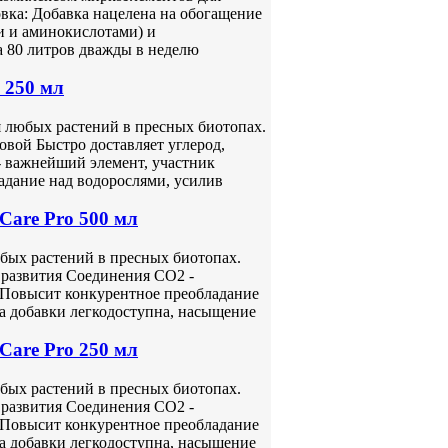
вка: Добавка нацелена на обогащение
 и аминокислотами) и
а 80 литров дважды в неделю
 250 мл
я любых растений в пресных биотопах.
овой Быстро доставляет углерод,
- важнейший элемент, участник
адание над водорослями, усилив
Care Pro 500 мл
юбых растений в пресных биотопах.
и развития Соединения СО2 -
 Повысит конкурентное преобладание
а добавки легкодоступна, насыщение
Care Pro 250 мл
юбых растений в пресных биотопах.
и развития Соединения СО2 -
 Повысит конкурентное преобладание
а добавки легкодоступна, насыщение