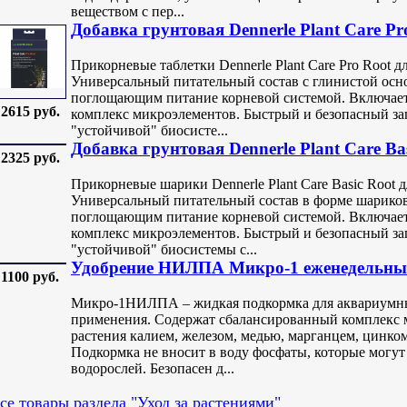
веществом с пер...
Добавка грунтовая Dennerle Plant Care Pr
Прикорневые таблетки Dennerle Plant Care Pro Root 
Универсальный питательный состав с глинистой осн
поглощающим питание корневой системой. Включает 
2615 руб.
комплекс микроэлементов. Быстрый и безопасный за
"устойчивой" биосисте...
Добавка грунтовая Dennerle Plant Care Ba
2325 руб.
Прикорневые шарики Dennerle Plant Care Basic Root 
Универсальный питательный состав в форме шариков
поглощающим питание корневой системой. Включает 
комплекс микроэлементов. Быстрый и безопасный за
"устойчивой" биосистемы с...
Удобрение НИЛПА Микро-1 еженедельны
1100 руб.
Микро-1НИЛПА – жидкая подкормка для аквариумны
применения. Содержат сбалансированный комплекс
растения калием, железом, медью, марганцем, цинко
Подкормка не вносит в воду фосфаты, которые могу
водорослей. Безопасен д...
се товары раздела "Уход за растениями"