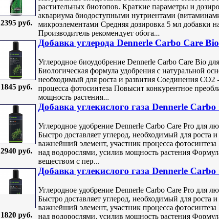
растительных биотопов. Краткие параметры и дозиро
аквариума биодоступными нутриентами (витаминами
2395 руб.
микроэлементами Средняя дозировка 5 мл добавки н
Производитель рекомендует обога...
Добавка углерода Dennerle Carbo Care Bio
Углеродное биоудобрение Dennerle Carbo Care Bio дл
Биологическая формула удобрения с натуральной осн
необходимый для роста и развития Соединения СО2 
1845 руб.
процесса фотосинтеза Повысит конкурентное преобл
мощность растения...
Добавка углекислого газа Dennerle Carbo 
Углеродное удобрение Dennerle Carbo Care Pro для л
Быстро доставляет углерод, необходимый для роста 
важнейший элемент, участник процесса фотосинтеза
2940 руб.
над водорослями, усилив мощность растения Формул
веществом с пер...
Добавка углекислого газа Dennerle Carbo 
Углеродное удобрение Dennerle Carbo Care Pro для л
Быстро доставляет углерод, необходимый для роста 
важнейший элемент, участник процесса фотосинтеза
1820 руб.
над водорослями, усилив мощность растения Формул