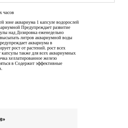
х часов
ей зоне аквариума
1 капсуле
водорослей
вариумной
Предупреждает развитие
улы над
Дозировка еженедельно
 высыпать
литров аквариумной воды
Предупреждает
аквариума в
ирует рост
от растений.
рост всех
т
капсулы также
для всех аквариумных
очка
хеллатированное железо
яться в
Содержит эффективные
в.
и»