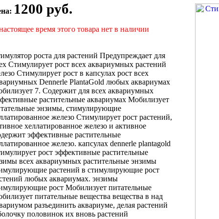
1200 руб.
ена:
настоящее время этого товара нет в наличии
имулятор роста
для растений Предупреждает
для
ех
Стимулирует рост всех
аквариумных растений
лезо Стимулирует рост
в капсулах
рост всех
вариумных
Dennerle PlantaGold
любых аквариумах
билизует
7. Содержит
для всех аквариумных
фективные растительные
аквариумах Мобилизует
тательные
энзимы, стимулирующие
ллатированное железо Стимулирует
рост растений,
тивное хеллатированное железо
и активное
держит эффективные растительные
ллатированное железо.
капсулах dennerle plantagold
имулирует рост
эффективные растительные
нзимы
всех аквариумных
растительные энзимы
тимулирующие
растений в
стимулирующие рост
стений
любых аквариумах.
энзимы
имулирующие рост
Мобилизует питательные
билизует питательные вещества
вещества в
над
вариумом разъединить
аквариуме, делая
растений
олочку половинок
их вновь
растений