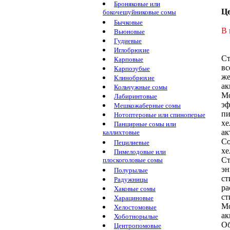
Броняковые или
Ц
бокочешуйниковые сомы
Бычковые
В 
Вьюновые
Гудиевые
Иглобрюхие
Ст
Карповые
вс
Карпозубые
же
Клинобрюхие
ак
Кольчужные сомы
Мо
Лабиринтовые
эф
Мешкожаберные сомы
пи
Нотоптеровые или спиноперые
хе
Панцирные сомы или
ак
каллихтовые
Со
Пецилиевые
хе
Пимелодовые или
Ст
плоскоголовые сомы
э
Полурылые
с
Радужницы
ра
Хаковые сомы
ст
Харациновые
Мо
Хелостомовые
ак
Хоботнорылые
Об
Центропомовые