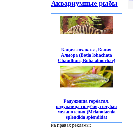
Аквариумные рыбы
Боция лохаката, Боция
Алмора (Botia lohachata
Chaudhuri, Botia almorhae)
Радужница горбатая,
радужница голубая, голубая
меланотения (Melanotaenia
splendida splendida)
на правах рекламы: