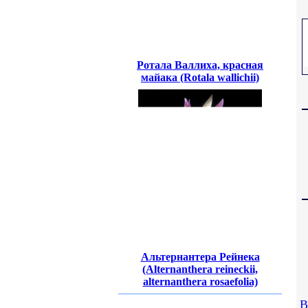
Ротала Валлиха, красная
майака (Rotala wallichii)
Альтернантера Рейнека
(Alternanthera reineckii,
alternanthera rosaefolia)
В