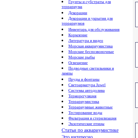
Грунты и субстраты для
террариума
Декорации
Декорации и укрытия для
террариумов
Инвентарь для обслуживания
Кормление
Литература и видео
Морская аквариумистика
Морские беспозвоночные
Морские рыбы
Освещение
Подводные светильники и
лампы
Пруды и фонтаны
Светоарматура Juwel
Системы автодолива
Терморегуляция
Террариумистика
Террариумные животные
Тестирование воды
Фильтрация и стерилизация
Экзотические птицы
Статьи по аквариумистике
Это интересно...