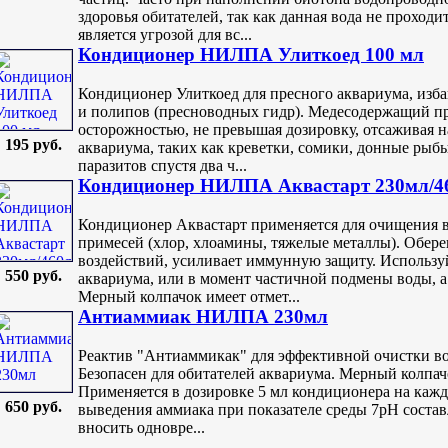
здоровья обитателей, так как данная вода не проходи
является угрозой для вс...
Кондиционер НИЛПА Улиткоед 100 мл
Кондиционер Улиткоед для пресного аквариума, изб
и полипов (пресноводных гидр). Медесодержащий пр
осторожностью, не превышая дозировку, отсаживая н
195 руб.
аквариума, таких как креветки, сомики, донные рыб
паразитов спустя два ч...
Кондиционер НИЛПА Аквастарт 230мл/4
Кондиционер Аквастарт применяется для очищения 
примесей (хлор, хлоамины, тяжелые металлы). Обере
воздействий, усиливает иммунную защиту. Используй
550 руб.
аквариума, или в момент частичной подмены воды, а 
Мерный колпачок имеет отмет...
Антиаммиак НИЛПА 230мл
Реактив "Антиаммикак" для эффективной очистки во
Безопасен для обитателей аквариума. Мерный колпачо
Применяется в дозировке 5 мл кондиционера на кажд
650 руб.
выведения аммиака при показателе среды 7pH составл
вносить одновре...