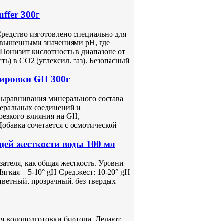
ffer 300г
Средство изготовлено специально для
овышенными значениями pH, где
 Понизит кислотность в диапазоне от
ть) в CO2 (углексил. газ). Безопасный
тировки GH 300г
выравнивания минерального состава
неральных соединений и
резкого влияния на GH,
Добавка сочетается с осмотической
й жесткости воды 100 мл
ателя, как общая жесткость. Уровни
ягкая – 5-10° gH Сред.жест: 10-20° gH
сцветный, прозрачный, без твердых
ля водоподготовки биотопа. Делают