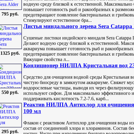
водную среду близкой к естественной. Максимально 
повышает готовность рыб и ракообразных к размно
795 руб.
предотвращают появление бактериальных и грибков
Стимулируют естественное бра...
Листья миндального дерева Sera Catappa 
Сушеные листики индийского миндаля Sera Catappa 
Делают водную среду близкой к естественной. Макси
аквариума повышает готовность рыб и ракообразных
1325 руб.
предотвращают появление бактериальных и грибков
Вяжущие свойства л...
Кондиционер НИЛПА Кристальная вод 2
Средство для очищения водной среды Кристальная в
чистую биосреду в замкнутом аквариуме. Свяжет мус
водорослевые частицы, выводя их через фильтрующу
550 руб.
используют сифон. Для максимально эффективного и
поддерживать кислотность 7.2-7.6, карб...
Реактив НИЛПА Антихлор для очищения 
100 мл
Флакон с реактивом Антихлор для очищения воды и
состав от соединений хлора и хлораминов. Состав бе
295 руб.
частиц. Часто при наполнении биотопа водопроводно