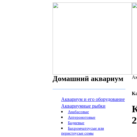
Домашний аквариум
Ак
К
Аквариум и его оборудование
Аквариумные рыбки
К
Анабасовые
2
Аптеронотовые
Бадиевые
Бахромчатоусые или
перистоусые сомы