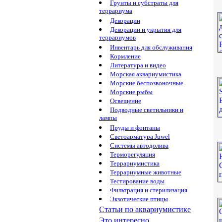
Грунты и субстраты для
террариума
Декорации
Декорации и укрытия для
террариумов
Инвентарь для обслуживания
Кормление
Литература и видео
Морская аквариумистика
Морские беспозвоночные
Морские рыбы
Освещение
Подводные светильники и
лампы
Пруды и фонтаны
Светоарматура Juwel
Системы автодолива
Терморегуляция
Террариумистика
Террариумные животные
Тестирование воды
Фильтрация и стерилизация
Экзотические птицы
Статьи по аквариумистике
Это интересно...