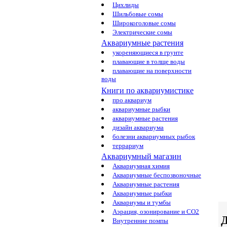
Цихлиды
Шильбовые сомы
Широкоголовые сомы
Электрические сомы
Аквариумные растения
укореняющиеся в грунте
плавающие в толще воды
плавающие на поверхности
воды
Книги по аквариумистике
про аквариум
аквариумные рыбки
аквариумные растения
дизайн аквариума
болезни аквариумных рыбок
террариум
Аквариумный магазин
Аквариумная химия
Аквариумные беспозвоночные
Аквариумные растения
Аквариумные рыбки
Аквариумы и тумбы
Аэрация, озонирование и CO2
Д
Внутренние помпы