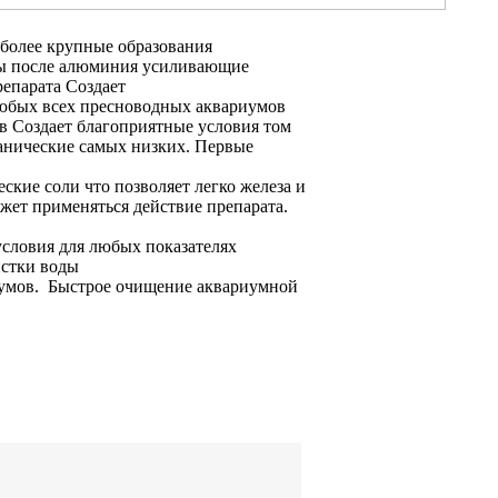
более крупные образования
ы после
алюминия усиливающие
репарата Создает
любых
всех пресноводных аквариумов
 в
Создает благоприятные условия
том
ганические
самых низких.
Первые
еские соли
что позволяет легко
железа и
жет применяться
действие препарата.
словия для
любых показателях
истки воды
иумов.
Быстрое очищение аквариумной