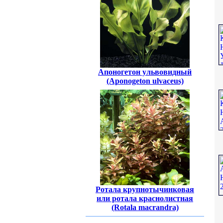
Апоногетон ульвовидный
(Aponogeton ulvaceus)
Ротала крупнотычинковая
или ротала краснолистная
(Rotala macrandra)