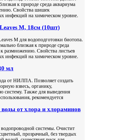
близкая к природе среда аквариума
жению. Свойства шишек
ых инфекций на химическом уровне.
Leaves М, 18см (10шт)
Leaves М для водоподготовки биотопа.
мально близкая к природе среда
 к размножению. Свойства листьев
ых инфекций на химическом уровне.
30 мл
ода от НИЛПА. Позволяет создать
орную взвесь, органику,
ю систему. Также для выведения
спользования, рекомендуется
воды от хлора и хлораминов
з водопроводной системы. Очистит
сцветный, прозрачный, без твердых
й водой, существует риск для