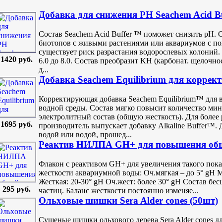
Добавка для снижения PH Seachem Acid Bu
Состав Seachem Acid Buffer ™ поможет снизить pH. 
биотопов с живыми растениями или аквариумов с п
существует риск разрастания водорослевых колоний.
1420 руб.
6.0 до 8.0. Состав преобразит KH (карбонат. щелочнос
д...
Добавка Seachem Equilibrium для коррек
Корректирующая добавка Seachem Equilibrium™ для 
водной среды. Состав мягко повысит количество ми
электролитный состав (общую жесткость). Для более 
1695 руб.
производитель выпускает добавку Alkaline Buffer™. 
водой или водой, прошед...
Реактив НИЛПА GH+ для повышения обще
Флакон с реактивом GH+ для увеличения такого показ
жесткости аквариумной воды: Оч.мягкая – до 5° gH М
Жесткая: 20-30° gH Оч.жест: более 30° gH Состав бе
295 руб.
частиц. Баланс жесткости постоянно изменяе...
Ольxовые шишки Sera Alder cones (50шт)
Сушеные шишки ольхового дерева Sera Alder cones д