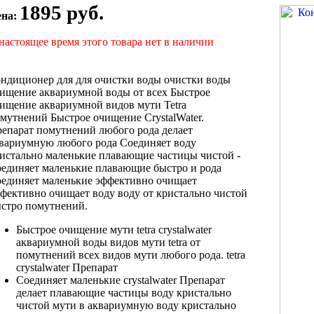
1895 руб.
ена:
настоящее время этого товара нет в наличии
ндиционер для
для очистки воды
очистки воды
ищение аквариумной воды
от всех
Быстрое
ищение аквариумной
видов мути Tetra
мутнений Быстрое очищение
CrystalWater.
репарат
помутнений любого рода
делает
квариумную
любого рода Соединяет
воду
истально
маленькие плавающие частицы
чистой -
единяет маленькие плавающие
быстро и
рода
единяет маленькие
эффективно очищает
фективно очищает воду
воду от
кристально чистой
стро
помутнений.
Быстрое очищение
мути tetra crystalwater
аквариумной воды
видов мути tetra
от
помутнений
всех видов мути
любого рода.
tetra
crystalwater Препарат
Соединяет маленькие
crystalwater Препарат
делает
плавающие частицы
воду кристально
чистой
мути в
аквариумную воду кристально