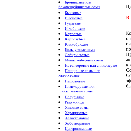
Броняковые или
Ц
бокочешуйниковые сомы
Бычковые
В 
Вьюновые
Гудиевые
Иглобрюхие
Ко
Карповые
оч
Карпозубые
оч
Клинобрюхие
по
Кольчужные сомы
П
Лабиринтовые
а
Мешкожаберные сомы
кр
Нотоптеровые или спиноперые
Со
Панцирные сомы или
Со
каллихтовые
эф
Пецилиевые
бы
Пимелодовые или
плоскоголовые сомы
Полурылые
Радужницы
Хаковые сомы
Харациновые
Хелостомовые
Хоботнорылые
Центропомовые