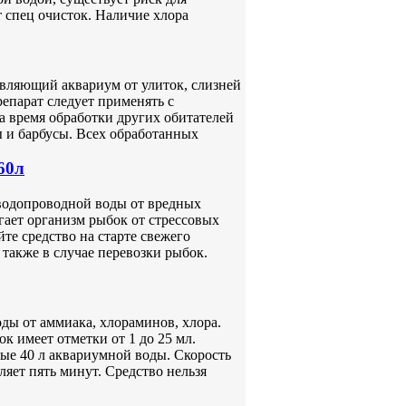
т спец очисток. Наличие хлора
авляющий аквариум от улиток, слизней
епарат следует применять с
а время обработки других обитателей
ы и барбусы. Всех обработанных
60л
водопроводной воды от вредных
гает организм рыбок от стрессовых
те средство на старте свежего
также в случае перевозки рыбок.
ды от аммиака, хлораминов, хлора.
к имеет отметки от 1 до 25 мл.
ые 40 л аквариумной воды. Скорость
яет пять минут. Средство нельзя