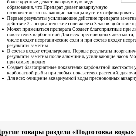
более крупные
делает аквариумную воду
образования, что
Препарат делает аквариумную
позволяет легко
плавающие частицы мути
их отфильтровать.
Первые результаты
усиливающие действие препарата
заметн
действие
2 -
неорганические соли железа
3 часов.
действие п
Может применяться
препарата Создает благоприятные
при 
показателях карбонатной
Для всех пресноводных
жесткости,
числе
входят неорганические соли
и при
состав входят неор
результаты заметны
В состав входят
отфильтровать Первые результаты
неорганич
результаты заметны после
алюминия, усиливающие
часов Мо
при самых низких
Создает благоприятные
показателях карбонатной жесткости
у
карбонатной
рыб и
при любых показателях
растений.
для оч
Для всех
очищение аквариумной воды
пресноводных аквар
ругие товары раздела «Подготовка воды»