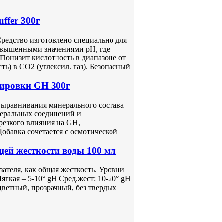
ffer 300г
Средство изготовлено специально для
овышенными значениями pH, где
 Понизит кислотность в диапазоне от
ть) в CO2 (углексил. газ). Безопасный
тировки GH 300г
выравнивания минерального состава
неральных соединений и
резкого влияния на GH,
Добавка сочетается с осмотической
й жесткости воды 100 мл
ателя, как общая жесткость. Уровни
ягкая – 5-10° gH Сред.жест: 10-20° gH
сцветный, прозрачный, без твердых