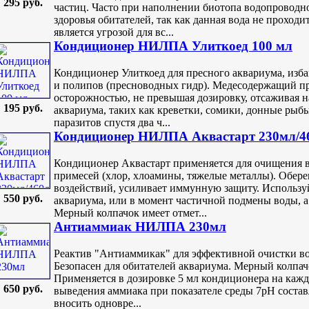
295 руб.
частиц. Часто при наполнении биотопа водопроводно
здоровья обитателей, так как данная вода не проходи
является угрозой для вс...
Кондиционер НИЛПА Улиткоед 100 мл
Кондиционер Улиткоед для пресного аквариума, изб
и полипов (пресноводных гидр). Медесодержащий пр
осторожностью, не превышая дозировку, отсаживая н
195 руб.
аквариума, таких как креветки, сомики, донные рыб
паразитов спустя два ч...
Кондиционер НИЛПА Аквастарт 230мл/4
Кондиционер Аквастарт применяется для очищения 
примесей (хлор, хлоамины, тяжелые металлы). Обере
воздействий, усиливает иммунную защиту. Используй
550 руб.
аквариума, или в момент частичной подмены воды, а 
Мерный колпачок имеет отмет...
Антиаммиак НИЛПА 230мл
Реактив "Антиаммикак" для эффективной очистки во
Безопасен для обитателей аквариума. Мерный колпачо
Применяется в дозировке 5 мл кондиционера на кажд
650 руб.
выведения аммиака при показателе среды 7pH составл
вносить одновре...