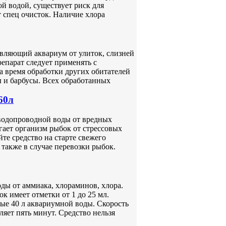
й водой, существует риск для
т спец очисток. Наличие хлора
авляющий аквариум от улиток, слизней
епарат следует применять с
а время обработки других обитателей
ы и барбусы. Всех обработанных
60л
водопроводной воды от вредных
гает организм рыбок от стрессовых
те средство на старте свежего
также в случае перевозки рыбок.
ды от аммиака, хлораминов, хлора.
к имеет отметки от 1 до 25 мл.
ые 40 л аквариумной воды. Скорость
яет пять минут. Средство нельзя