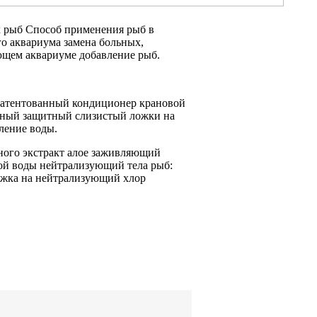
х
рыб Способ применения
рыб в
о аквариума замена
больных,
щем аквариуме добавление
рыб.
атентованный кондиционер
крановой
ный защитный слизистый
ложки на
ление
воды.
тного
экстракт алое заживляющий
ой воды нейтрализующий
тела рыб:
жка на
нейтрализующий хлор