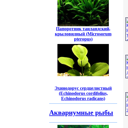
Папоротник таиландский,
крыловидный (Microsorum
pteropus)
Эхинодорус сердцелистный
(Echinodorus cordifolius,
Echinodorus radicans)
Аквариумные рыбы