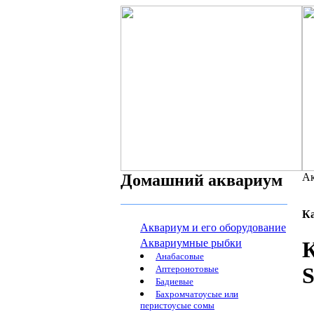
Домашний аквариум
Ак
К
Аквариум и его оборудование
Аквариумные рыбки
К
Анабасовые
Аптеронотовые
Бадиевые
Бахромчатоусые или
перистоусые сомы