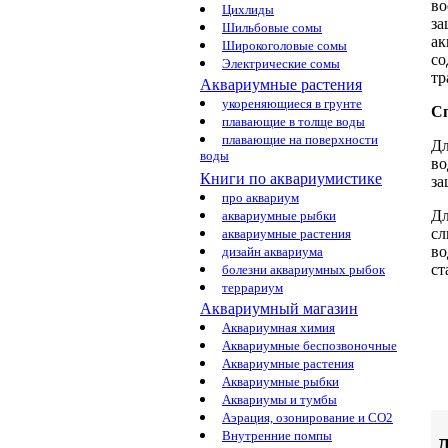
во
Цихлиды
за
Шильбовые сомы
ак
Широкоголовые сомы
со
Электрические сомы
т
Аквариумные растения
укореняющиеся в грунте
С
плавающие в толще воды
плавающие на поверхности
Дл
воды
в
Книги по аквариумистике
за
про аквариум
Дл
аквариумные рыбки
сл
аквариумные растения
во
дизайн аквариума
с
болезни аквариумных рыбок
террариум
Аквариумный магазин
Аквариумная химия
Аквариумные беспозвоночные
Аквариумные растения
Аквариумные рыбки
Аквариумы и тумбы
Аэрация, озонирование и CO2
Внутренние помпы
Д