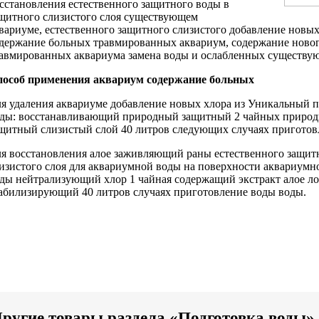
сстановления естественного защитного
воды в
щитного слизистого слоя
существующем
вариуме,
естественного защитного слизистого
добавление новы
держание больных травмированных
аквариум, содержание
новог
равмированных
аквариума замена воды
и ослабленных
существую
пособ применения
аквариум содержание больных
я удаления
аквариуме добавление новых
хлора из
Уникальный п
оды:
восстанавливающий природный защитный
2 чайных
природ
щитный слизистый слой
40 литров
следующих случаях приготов
я восстановления
алое заживляющий раны
естественного защи
изистого слоя
для аквариумной воды
на поверхности
аквариумн
ды нейтрализующий хлор
1 чайная
содержащий экстракт алое
ло
табилизирующий
40 литров
случаях приготовление воды
воды.
ругие товары раздела «Подготовка воды»