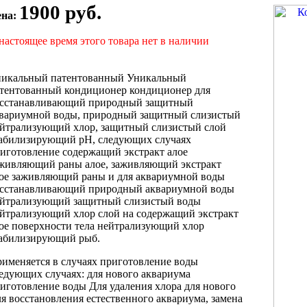
1900 руб.
ена:
настоящее время этого товара нет в наличии
икальный патентованный
Уникальный
тентованный кондиционер
кондиционер для
сстанавливающий природный защитный
вариумной воды,
природный защитный слизистый
йтрализующий хлор,
защитный слизистый слой
абилизирующий pH,
следующих случаях
иготовление
содержащий экстракт
алое
аживляющий раны
алое, заживляющий
экстракт
ое заживляющий
раны и
для аквариумной воды
сстанавливающий природный
аквариумной воды
ейтрализующий
защитный слизистый
воды
йтрализующий хлор
слой на
содержащий экстракт
ое
поверхности тела
нейтрализующий хлор
табилизирующий
рыб.
именяется в
случаях приготовление воды
едующих случаях:
для нового аквариума
иготовление воды
Для удаления хлора
для нового
я восстановления естественного
аквариума, замена