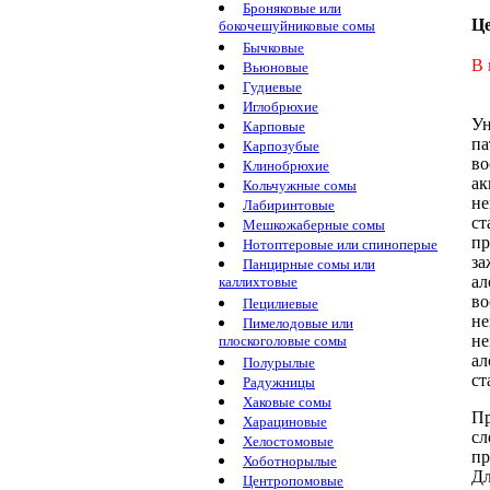
Броняковые или
Ц
бокочешуйниковые сомы
Бычковые
В 
Вьюновые
Гудиевые
Иглобрюхие
Ун
Карповые
па
Карпозубые
во
Клинобрюхие
ак
Кольчужные сомы
не
Лабиринтовые
ст
Мешкожаберные сомы
пр
Нотоптеровые или спиноперые
з
Панцирные сомы или
ал
каллихтовые
во
Пецилиевые
н
Пимелодовые или
не
плоскоголовые сомы
ал
Полурылые
с
Радужницы
Хаковые сомы
Пр
Харациновые
сл
Хелостомовые
пр
Хоботнорылые
Дл
Центропомовые