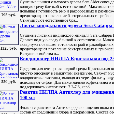
Сушеные шишки ольхового дерева Sera Alder cones д
водную среду близкой к естественной. Максимально 
повышает готовность рыб и ракообразных к размно
795 руб.
предотвращают появление бактериальных и грибков
Стимулируют естественное бра...
Листья миндального дерева Sera Catappa 
Сушеные листики индийского миндаля Sera Catappa 
Делают водную среду близкой к естественной. Макси
аквариума повышает готовность рыб и ракообразных
1325 руб.
предотвращают появление бактериальных и грибков
Вяжущие свойства л...
Кондиционер НИЛПА Кристальная вод 2
Средство для очищения водной среды Кристальная в
чистую биосреду в замкнутом аквариуме. Свяжет мус
водорослевые частицы, выводя их через фильтрующу
550 руб.
используют сифон. Для максимально эффективного и
поддерживать кислотность 7.2-7.6, карб...
Реактив НИЛПА Антихлор для очищения 
100 мл
Флакон с реактивом Антихлор для очищения воды и
состав от соединений хлора и хлораминов. Состав бе