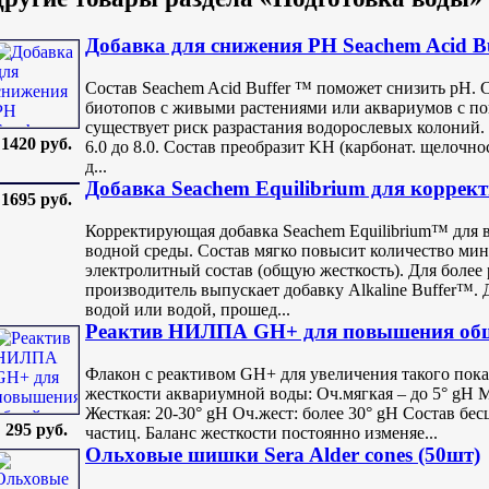
Добавка для снижения PH Seachem Acid Bu
Состав Seachem Acid Buffer ™ поможет снизить pH. 
биотопов с живыми растениями или аквариумов с п
существует риск разрастания водорослевых колоний.
1420 руб.
6.0 до 8.0. Состав преобразит KH (карбонат. щелочнос
д...
Добавка Seachem Equilibrium для коррек
1695 руб.
Корректирующая добавка Seachem Equilibrium™ для 
водной среды. Состав мягко повысит количество ми
электролитный состав (общую жесткость). Для более 
производитель выпускает добавку Alkaline Buffer™. 
водой или водой, прошед...
Реактив НИЛПА GH+ для повышения обще
Флакон с реактивом GH+ для увеличения такого показ
жесткости аквариумной воды: Оч.мягкая – до 5° gH М
Жесткая: 20-30° gH Оч.жест: более 30° gH Состав бе
295 руб.
частиц. Баланс жесткости постоянно изменяе...
Ольxовые шишки Sera Alder cones (50шт)