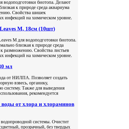
ля водоподготовки биотопа. Делают
близкая к природе среда аквариума
жению. Свойства шишек
ых инфекций на химическом уровне.
Leaves М, 18см (10шт)
Leaves М для водоподготовки биотопа.
мально близкая к природе среда
 к размножению. Свойства листьев
ых инфекций на химическом уровне.
30 мл
ода от НИЛПА. Позволяет создать
орную взвесь, органику,
ю систему. Также для выведения
спользования, рекомендуется
воды от хлора и хлораминов
з водопроводной системы. Очистит
сцветный, прозрачный, без твердых