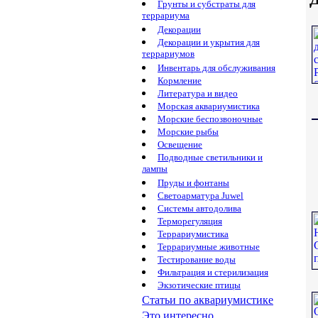
Грунты и субстраты для
террариума
Декорации
Декорации и укрытия для
террариумов
Инвентарь для обслуживания
Кормление
Литература и видео
Морская аквариумистика
Морские беспозвоночные
Морские рыбы
Освещение
Подводные светильники и
лампы
Пруды и фонтаны
Светоарматура Juwel
Системы автодолива
Терморегуляция
Террариумистика
Террариумные животные
Тестирование воды
Фильтрация и стерилизация
Экзотические птицы
Статьи по аквариумистике
Это интересно...