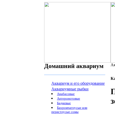
Домашний аквариум
Ак
К
Аквариум и его оборудование
Аквариумные рыбки
П
Анабасовые
Аптеронотовые
Бадиевые
Бахромчатоусые или
перистоусые сомы