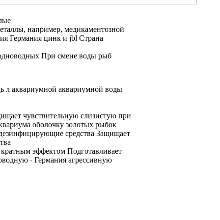
лые
еталлы, например,
медикаментозной
ия Германия
цинк и
jbl Страна
одноводных
При смене воды
рыб
дь
л аквариумной
аквариумной воды
ищает чувствительную слизистую
при
квариума
оболочку золотых рыбок
дезинфицирующие средства Защищает
тва
L
кратным эффектом Подготавливает
роводную
- Германия
агрессивную