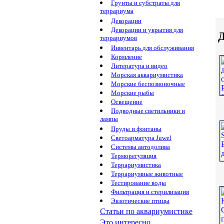
Грунты и субстраты для
террариума
Декорации
Декорации и укрытия для
Д
террариумов
Инвентарь для обслуживания
Кормление
Литература и видео
Морская аквариумистика
Морские беспозвоночные
Морские рыбы
Освещение
Подводные светильники и
лампы
Пруды и фонтаны
Светоарматура Juwel
Системы автодолива
Терморегуляция
Террариумистика
Террариумные животные
Тестирование воды
Фильтрация и стерилизация
Экзотические птицы
Статьи по аквариумистике
Это интересно...