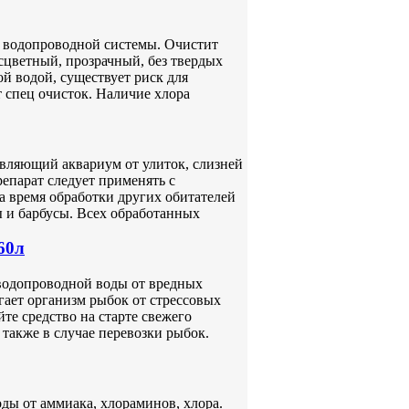
з водопроводной системы. Очистит
сцветный, прозрачный, без твердых
й водой, существует риск для
т спец очисток. Наличие хлора
авляющий аквариум от улиток, слизней
епарат следует применять с
а время обработки других обитателей
ы и барбусы. Всех обработанных
60л
водопроводной воды от вредных
гает организм рыбок от стрессовых
те средство на старте свежего
также в случае перевозки рыбок.
ды от аммиака, хлораминов, хлора.