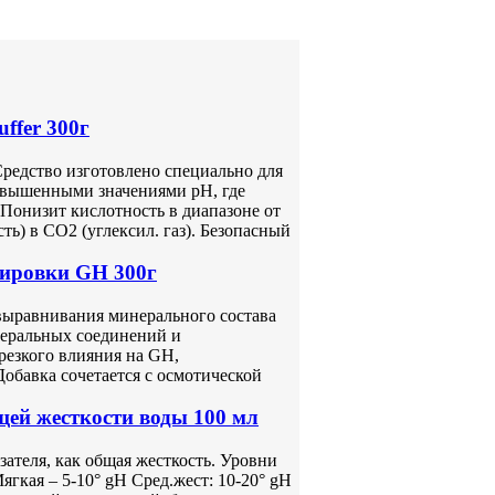
ffer 300г
Средство изготовлено специально для
овышенными значениями pH, где
 Понизит кислотность в диапазоне от
ть) в CO2 (углексил. газ). Безопасный
тировки GH 300г
выравнивания минерального состава
неральных соединений и
резкого влияния на GH,
Добавка сочетается с осмотической
й жесткости воды 100 мл
ателя, как общая жесткость. Уровни
ягкая – 5-10° gH Сред.жест: 10-20° gH