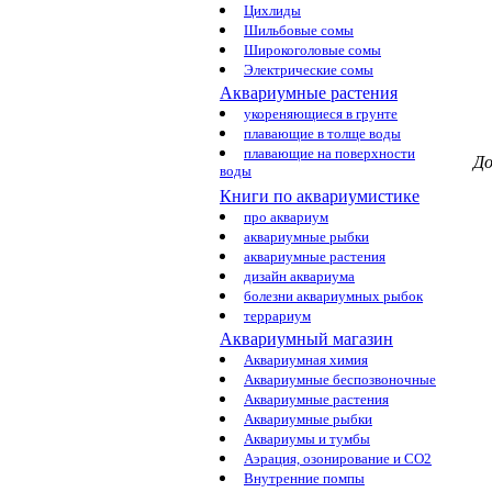
Цихлиды
Шильбовые сомы
Широкоголовые сомы
Электрические сомы
Аквариумные растения
укореняющиеся в грунте
плавающие в толще воды
плавающие на поверхности
До
воды
Книги по аквариумистике
про аквариум
аквариумные рыбки
аквариумные растения
дизайн аквариума
болезни аквариумных рыбок
террариум
Аквариумный магазин
Аквариумная химия
Аквариумные беспозвоночные
Аквариумные растения
Аквариумные рыбки
Аквариумы и тумбы
Аэрация, озонирование и CO2
Внутренние помпы