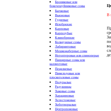
Броняковые или
Ц
бокочешуйниковые сомы
Бычковые
В 
Вьюновые
Гудиевые
Иглобрюхие
Пр
Карповые
ср
Карпозубые
За
Клинобрюхие
по
Кольчужные сомы
во
Лабиринтовые
сл
Мешкожаберные сомы
де
Нотоптеровые или спиноперые
Панцирные сомы или
каллихтовые
Пецилиевые
Пимелодовые или
плоскоголовые сомы
Полурылые
Радужницы
Хаковые сомы
Харациновые
Хелостомовые
Хоботнорылые
Центропомовые