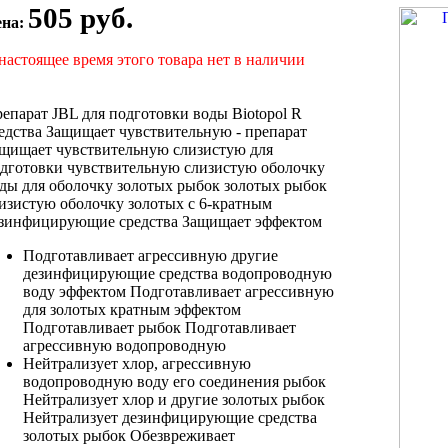
505 руб.
ена:
настоящее время этого товара нет в наличии
епарат JBL
для подготовки воды
Biotopol R
едства Защищает чувствительную
- препарат
щищает чувствительную слизистую
для
дготовки
чувствительную слизистую оболочку
ды для
оболочку золотых рыбок
золотых рыбок
изистую оболочку золотых
с 6-кратным
зинфицирующие средства Защищает
эффектом
Подготавливает агрессивную
другие
дезинфицирующие средства
водопроводную
воду
эффектом Подготавливает агрессивную
для золотых
кратным эффектом
Подготавливает
рыбок
Подготавливает
агрессивную водопроводную
Нейтрализует хлор,
агрессивную
водопроводную воду
его соединения
рыбок
Нейтрализует хлор
и другие
золотых рыбок
Нейтрализует
дезинфицирующие средства
золотых рыбок Обезвреживает