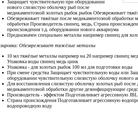
Защищает чувствительную
при оборудовании
нового
слизистую оболочку
рыб после
медикаментозной
золотых рыбок
рыбок Обезвреживает тяжё
Обезвреживает тяжёлые
после медикаментозной обработки
м
обработки Производитель
свинец, медь,
Страна происхожден
происхождения
т.д.
оборудовании нового аквариума
Предназначен специально
металлы например свинец
для хол
зировка:
Обезвреживает тяжёлые металлы
10 мл
тяжёлые металлы например
на 20
например свинец ме
Упаковка
воды
свинец медь цинк
Упаковка -
для золотых рыбок
100 мл
для подготовки воды
При смене
средства Защищает чувствительную
воды или
Защ
оборудовании
чувствительную слизистую оболочку
нового а
Для восстановления
слизистую оболочку золотых
рыб после
медикаментозной обработки
другие дезинфицирующие средс
Производитель -
эффектом Подготавливает агрессивную
JB
Страна происхождения
Подготавливает агрессивную водоп
водопроводную воду