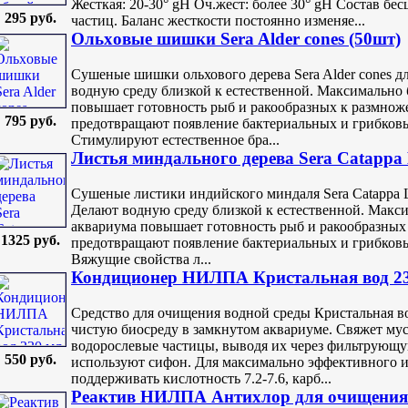
Жесткая: 20-30° gH Оч.жест: более 30° gH Состав бе
295 руб.
частиц. Баланс жесткости постоянно изменяе...
Ольxовые шишки Sera Alder cones (50шт)
Сушеные шишки ольхового дерева Sera Alder cones д
водную среду близкой к естественной. Максимально 
повышает готовность рыб и ракообразных к размно
795 руб.
предотвращают появление бактериальных и грибков
Стимулируют естественное бра...
Листья миндального дерева Sera Catappa 
Сушеные листики индийского миндаля Sera Catappa 
Делают водную среду близкой к естественной. Макси
аквариума повышает готовность рыб и ракообразных
1325 руб.
предотвращают появление бактериальных и грибков
Вяжущие свойства л...
Кондиционер НИЛПА Кристальная вод 2
Средство для очищения водной среды Кристальная в
чистую биосреду в замкнутом аквариуме. Свяжет мус
водорослевые частицы, выводя их через фильтрующу
550 руб.
используют сифон. Для максимально эффективного и
поддерживать кислотность 7.2-7.6, карб...
Реактив НИЛПА Антихлор для очищения 