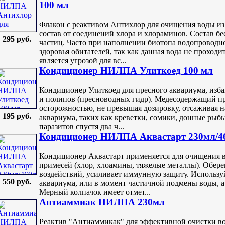
100 мл
Флакон с реактивом Антихлор для очищения воды и
состав от соединений хлора и хлораминов. Состав бе
295 руб.
частиц. Часто при наполнении биотопа водопроводно
здоровья обитателей, так как данная вода не проходи
является угрозой для вс...
Кондиционер НИЛПА Улиткоед 100 мл
Кондиционер Улиткоед для пресного аквариума, изб
и полипов (пресноводных гидр). Медесодержащий пр
осторожностью, не превышая дозировку, отсаживая н
195 руб.
аквариума, таких как креветки, сомики, донные рыб
паразитов спустя два ч...
Кондиционер НИЛПА Аквастарт 230мл/4
Кондиционер Аквастарт применяется для очищения 
примесей (хлор, хлоамины, тяжелые металлы). Обере
воздействий, усиливает иммунную защиту. Используй
550 руб.
аквариума, или в момент частичной подмены воды, а 
Мерный колпачок имеет отмет...
Антиаммиак НИЛПА 230мл
Реактив "Антиаммикак" для эффективной очистки во