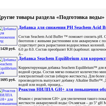
ругие товары раздела «Подготовка воды»
Добавка для снижения PH Seachem Acid Bu
Состав Seachem Acid Buffer ™ поможет снизить pH. 
биотопов с живыми растениями или аквариумов с п
существует риск разрастания водорослевых колоний.
1420 руб.
6.0 до 8.0. Состав преобразит KH (карбонат. щелочнос
д...
Добавка Seachem Equilibrium для коррек
Корректирующая добавка Seachem Equilibrium™ для 
водной среды. Состав мягко повысит количество ми
электролитный состав (общую жесткость). Для более 
1695 руб.
производитель выпускает добавку Alkaline Buffer™. 
водой или водой, прошед...
Реактив НИЛПА GH+ для повышения обще
Флакон с реактивом GH+ для увеличения такого показ
жесткости аквариумной воды: Оч.мягкая – до 5° gH М