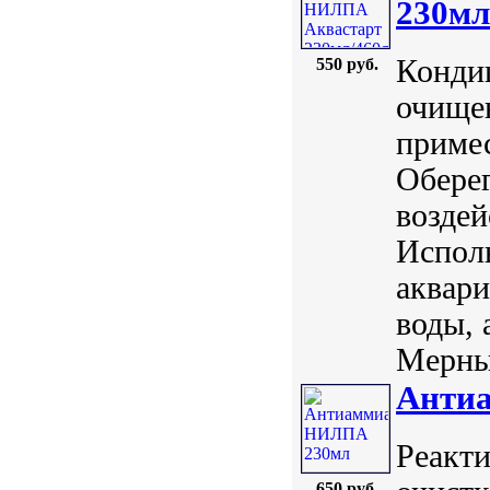
230мл
Конди
550 руб.
очище
примес
Оберег
воздей
Исполь
аквари
воды, 
Мерный
Анти
Реакт
650 руб.