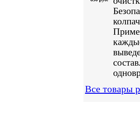
очистк
Безопа
колпач
Примен
каждые
выведе
состав
одновр
Все товары р