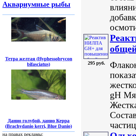
Аквариумные рыбы
влияни
добавк
осмоти
Реак
общей
Тетра желтая (Hyphessobrycon
Флакон
295 руб.
bifasciatus)
показа
жестко
gH Мяг
Жестка
Состав
Данио голубой, данио Керра
частиц
(Brachydanio kerri, Blue Danio)
Ольxо
на правах рекламы: