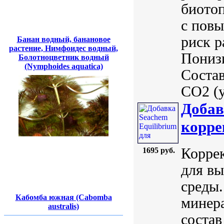
биото
с пов
риск р
Банан водный, банановое
растение, Нимфоидес водный,
Понизи
Болотноцветник водный
(Nymphoides aquatica)
Состав
CO2 (у
Добав
корре
Корре
1695 руб.
для вы
среды.
Кабомба южная (Cabomba
минер
australis)
состав