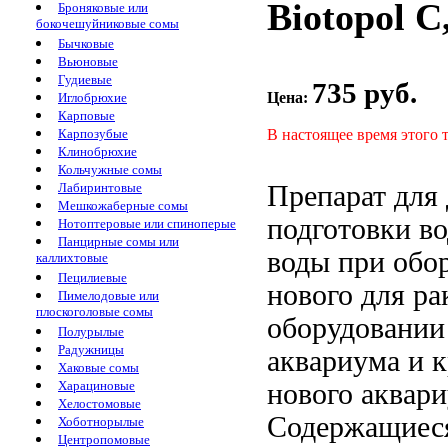
Biotopol C
Броняковые или
бокочешуйниковые сомы
Бычковые
Вьюновые
Гудиевые
735 руб.
Цена:
Иглобрюхие
Карповые
В настоящее время этого 
Карпозубые
Клинобрюхие
Кольчужные сомы
Препарат для
Лабиринтовые
Мешкожаберные сомы
подготовки в
Нотоптеровые или спиноперые
Панцирные сомы или
воды
при обо
каллихтовые
Пецилиевые
нового
для ра
Пимелодовые или
плоскоголовые сомы
оборудовании
Полурылые
Радужницы
аквариума
и к
Хаковые сомы
нового аквар
Харациновые
Хелостомовые
Содержащиес
Хоботнорылые
Центропомовые