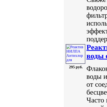
водоро
фильт
испол
эффект
поддер
Реакт
воды 
Флако
295 руб.
воды и
от сое
бесцве
Часто 