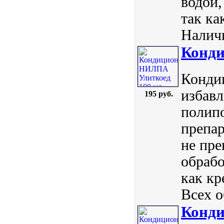
водой,
так ка
Наличи
Конди
Кондиц
избавл
195 руб.
полип
препар
не пре
обрабо
как кр
Всех о
Конд