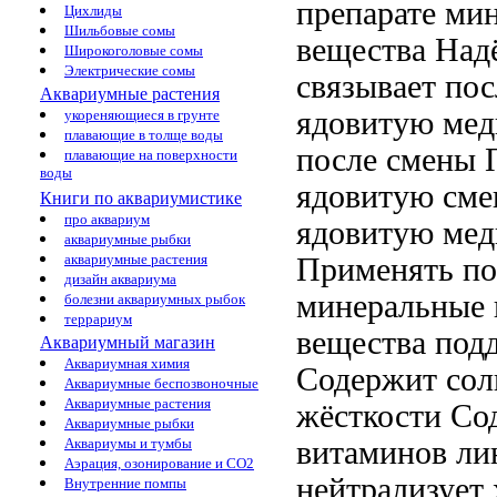
препарате ми
Цихлиды
Шильбовые сомы
вещества
Над
Широкоголовые сомы
Электрические сомы
связывает
пос
Аквариумные растения
ядовитую мед
укореняющиеся в грунте
плавающие в толще воды
после смены
П
плавающие на поверхности
воды
ядовитую
сме
Книги по аквариумистике
про аквариум
ядовитую мед
аквариумные рыбки
аквариумные растения
Применять по
дизайн аквариума
минеральные 
болезни аквариумных рыбок
террариум
вещества под
Аквариумный магазин
Аквариумная химия
Содержит сол
Аквариумные беспозвоночные
Аквариумные растения
жёсткости С
Аквариумные рыбки
витаминов
ли
Аквариумы и тумбы
Аэрация, озонирование и CO2
нейтрализует
Внутренние помпы