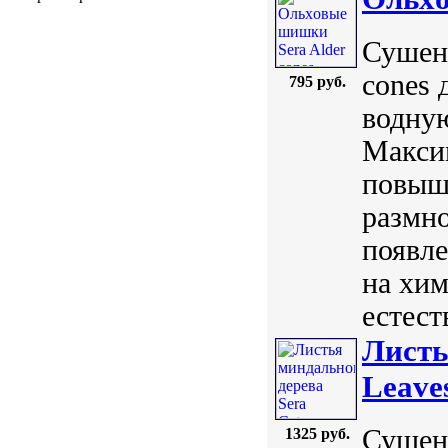
Сушены
cones 
795 руб.
водную
Максим
повыша
размн
появл
на хи
естест
Листь
Leave
Сушен
1325 руб.