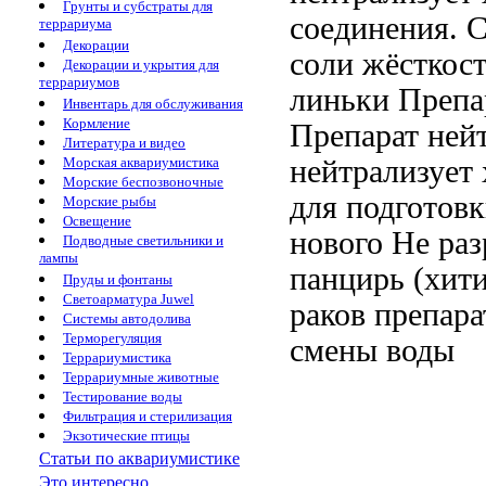
Грунты и субстраты для
соединения. 
террариума
Декорации
соли жёсткос
Декорации и укрытия для
террариумов
линьки Препа
Инвентарь для обслуживания
Кормление
Препарат ней
Литература и видео
нейтрализует
Морская аквариумистика
Морские беспозвоночные
для подготов
Морские рыбы
Освещение
нового
Не ра
Подводные светильники и
лампы
панцирь (хит
Пруды и фонтаны
Светоарматура Juwel
раков
препара
Системы автодолива
Терморегуляция
смены воды
Террариумистика
Террариумные животные
Тестирование воды
Фильтрация и стерилизация
Экзотические птицы
Статьи по аквариумистике
Это интересно...