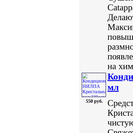
Catapp
Делают
Максим
повыша
размн
появл
на хим
Конди
мл
Средст
550 руб.
Криста
чистую
Свяжет