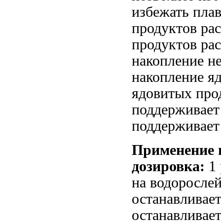
избежать пла
продуктов ра
продуктов ра
накопление
не
накопление я
ядовитых про
поддерживает
поддерживает
Применение
дозировка:
1
на
водорослей
останавливает
останавливае