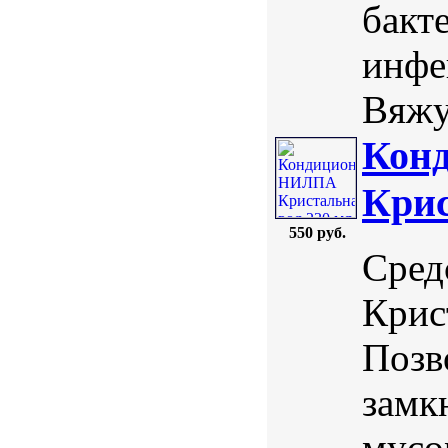
бакт
инфе
Вяжу
Кон
Крис
550 руб.
Сред
Крис
Позв
замк
мусо