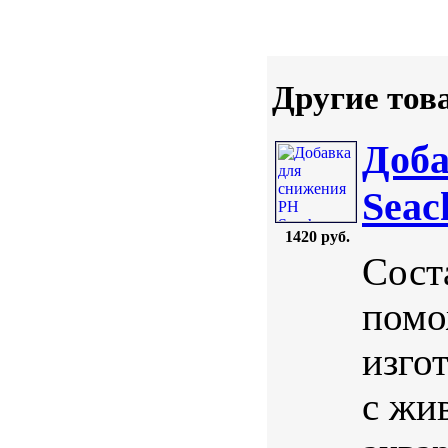
Другие тов
Доба
Seac
1420 руб.
Сост
помо
изго
с жи