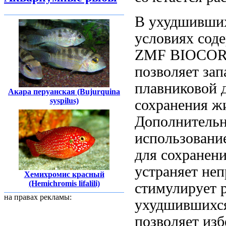
В ухудшивши
условиях сод
ZMF BIOCO
позволяет
зап
плавниковой
Акара перуанская (Bujurquina
syspilus)
сохранения ж
Дополнительн
использовани
для сохранен
устраняет не
Хемихромис красный
(Hemichromis lifalili)
стимулирует 
на правах рекламы:
ухудшившихся
позволяет из