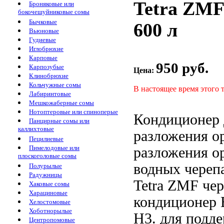
Tetra ZMF
Броняковые или
бокочешуйниковые сомы
Бычковые
600 л
Вьюновые
Гудиевые
Иглобрюхие
Карповые
950 руб.
Карпозубые
Цена:
Клинобрюхие
Кольчужные сомы
В настоящее время этого 
Лабиринтовые
Мешкожаберные сомы
Нотоптеровые или спиноперые
Кондиционер
Панцирные сомы или
каллихтовые
разложения о
Пецилиевые
Пимелодовые или
разложения о
плоскоголовые сомы
водных череп
Полурылые
Радужницы
Tetra ZMF
че
Хаковые сомы
Харациновые
кондиционер
Хелостомовые
Хоботнорылые
H3.
для подд
Центропомовые