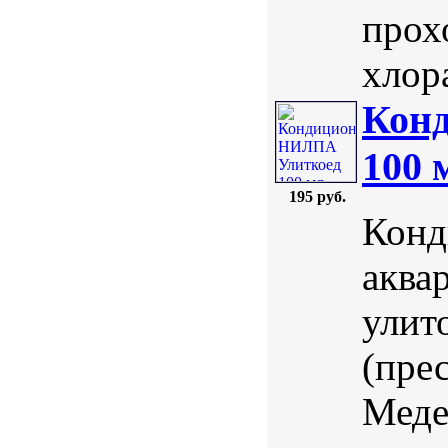
прох
хлора
Кон
100 
195 руб.
Конд
аква
улит
(пре
Меде