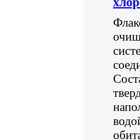
хлор
Флак
очищ
сист
соед
Сост
твер
напо
водо
обита