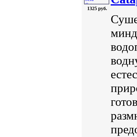
1325 руб.
Суше
минд
водо
водн
есте
прир
гото
разм
пред