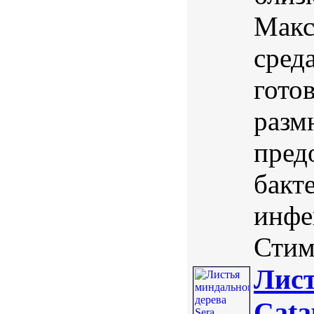
Макс
сред
гото
разм
пред
бакт
инфе
Стим
Лист
Cata