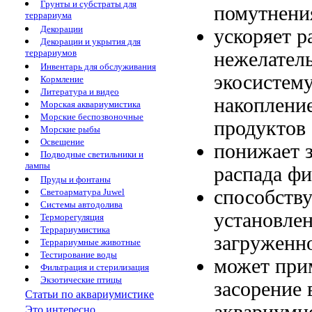
Грунты и субстраты для
помутнен
террариума
Декорации
ускоряет 
Декорации и укрытия для
террариумов
нежелател
Инвентарь для обслуживания
экосистем
Кормление
Литература и видео
накоплени
Морская аквариумистика
Морские беспозвоночные
продуктов
Морские рыбы
Освещение
понижает 
Подводные светильники и
лампы
распада
фи
Пруды и фонтаны
способств
Светоарматура Juwel
Системы автодолива
установле
Терморегуляция
Террариумистика
загруженно
Террариумные животные
Тестирование воды
может при
Фильтрация и стерилизация
Экзотические птицы
засорение
Статьи по аквариумистике
аквариумн
Это интересно...