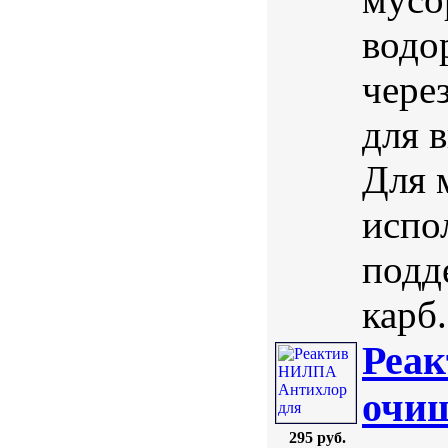
водо
чере
для 
Для 
испо
подд
карб.
Реа
очищ
295 руб.