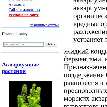
Анекдоты
аквариумн
Сайты о животных
органичес
Реклама на сайте
вредные о
Различные статьи
разложения
Поиск по сайту
устраняет 
Жидкий конд
ферментами.
Аквариумные
Предназначен
растения
поддержания 
равновесия в
пресноводны
морских аква
вызванного н