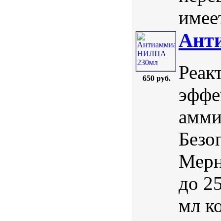
имеет
Ант
Реак
650 руб.
эффе
амми
Безо
Мерн
до 2
мл к