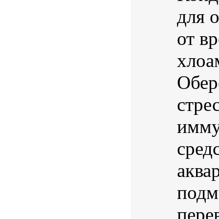
для 
от в
хлоа
Обер
стре
имму
средс
аква
подм
пере