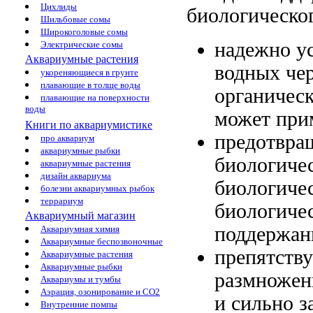
Цихлиды
биологическо
Шильбовые сомы
Широкоголовые сомы
надежно у
Электрические сомы
Аквариумные растения
водных че
укореняющиеся в грунте
плавающие в толще воды
органичес
плавающие на поверхности
воды
может при
Книги по аквариумистике
предотвра
про аквариум
аквариумные рыбки
биологиче
аквариумные растения
дизайн аквариума
биологичес
болезни аквариумных рыбок
террариум
биологиче
Аквариумный магазин
поддержан
Аквариумная химия
Аквариумные беспозвоночные
препятств
Аквариумные растения
Аквариумные рыбки
размноже
Аквариумы и тумбы
Аэрация, озонирование и CO2
и
сильно з
Внутренние помпы