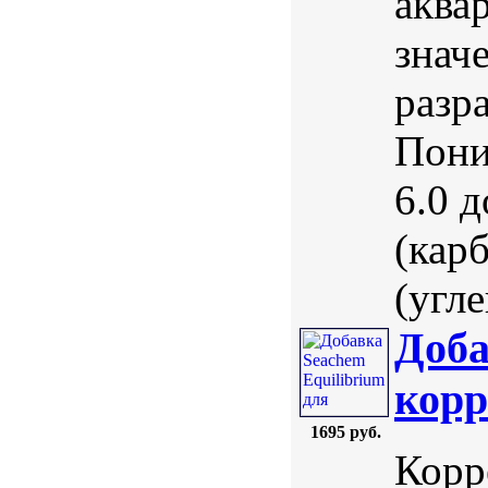
аква
знач
разр
Пони
6.0 
(кар
(угле
Доба
корр
1695 руб.
Корр