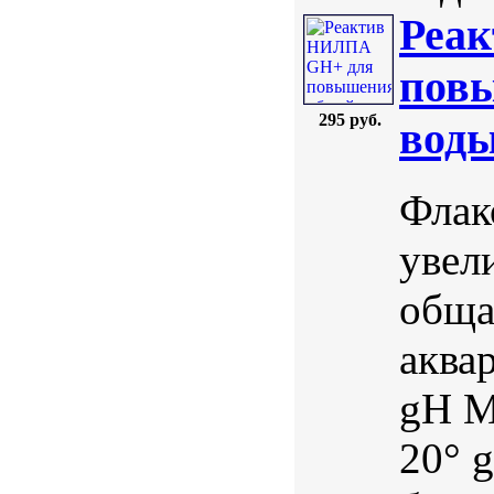
Реа
повы
295 руб.
воды
Флак
увел
обща
аква
gH М
20° 