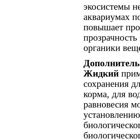
экосистемы
не
аквариумах п
повышает про
прозрачность
органики
веще
Дополнитель
Жидкий
при
сохранения
д
корма,
для во
равновесия м
установлению
биологическо
биологическо