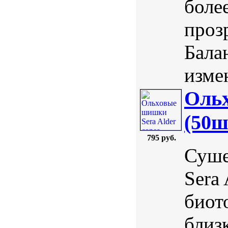
боле
проз
Бала
измен
Ольx
(50ш
795 руб.
Суше
Sera
биот
близ