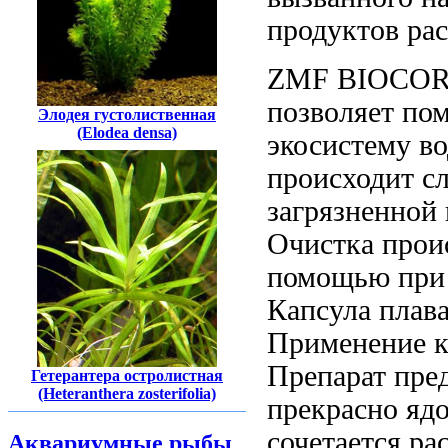
продуктов ра
ZMF BIOCO
позволяет
пом
Элодея густолиственная
(Elodea densa)
экосистему
во
происходит
сл
загрязненной
Очистка прои
помощью
при
Капсула плав
Применение
к
Препарат
пред
Гетерантера остролистная
(Heteranthera zosterifolia)
прекрасно
ядо
сочетается
рас
Аквариумные рыбы