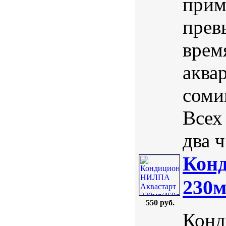
прим
прев
врем
аква
соми
Всех
два ч.
Кон
230м
550 руб.
Конд