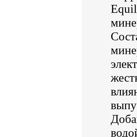
Equi
мине
Сост
мине
элек
жест
влия
выпу
Доба
водо