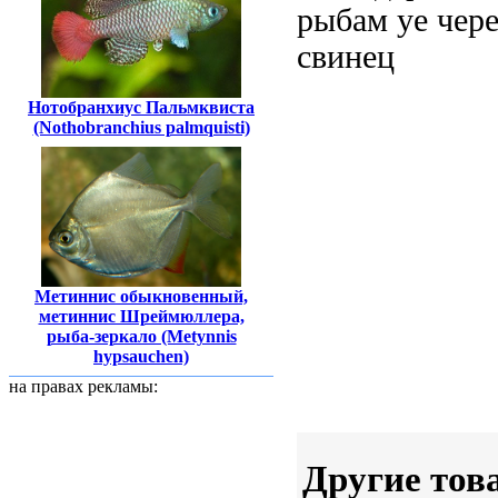
рыбам
уе чер
свинец
Нотобранхиус Пальмквиста
(Nothobranchius palmquisti)
Метиннис обыкновенный,
метиннис Шреймюллера,
рыба-зеркало (Metynnis
hypsauchen)
на правах рекламы:
Другие тов