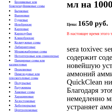
мл на 1000
Броняковые или
бокочешуйниковые сомы
Бычковые
Вьюновые
Гудиевые
1650 руб.
Цена:
Иглобрюхие
Карповые
В настоящее время этого 
Карпозубые
Клинобрюхие
Кольчужные сомы
sera toxivec
se
Лабиринтовые
Мешкожаберные сомы
содержит
сод
Нотоптеровые или спиноперые
Панцирные сомы или
новейшую
ус
каллихтовые
Пецилиевые
аммоний амм
Пимелодовые или
плоскоголовые сомы
QuickClean
н
Полурылые
Радужницы
Благодаря эт
Хаковые сомы
немедленно
м
Харациновые
Хелостомовые
устраняет ам
Хоботнорылые
Центропомовые