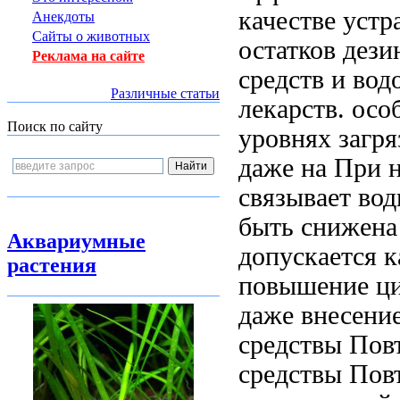
качестве уст
Анекдоты
Сайты о животных
остатков де
Реклама на сайте
средств и
вод
Различные статьи
лекарств.
осо
Поиск по сайту
уровнях загр
даже на
При 
связывает
вод
быть снижена
Аквариумные
допускается
к
растения
повышение
ци
даже
внесение
средствы Пов
средствы Пов