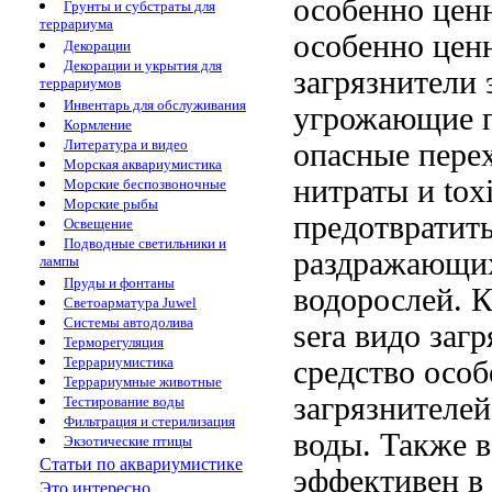
особенно цен
Грунты и субстраты для
террариума
особенно це
Декорации
Декорации и укрытия для
загрязнители
террариумов
Инвентарь для обслуживания
угрожающие
п
Кормление
Литература и видео
опасные
пере
Морская аквариумистика
нитраты и
tox
Морские беспозвоночные
Морские рыбы
предотвратит
Освещение
Подводные светильники и
раздражающ
лампы
Пруды и фонтаны
водорослей. 
Светоарматура Juwel
Системы автодолива
sera
видо загр
Терморегуляция
Террариумистика
средство осо
Террариумные животные
загрязнителей
Тестирование воды
Фильтрация и стерилизация
воды. Также
в
Экзотические птицы
Статьи по аквариумистике
эффективен в
Это интересно...