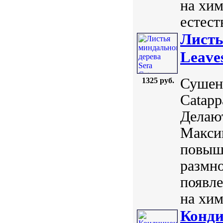
на хи
естест
Листь
Leave
Сушен
1325 руб.
Catapp
Делают
Максим
повыша
размн
появл
на хим
Конди