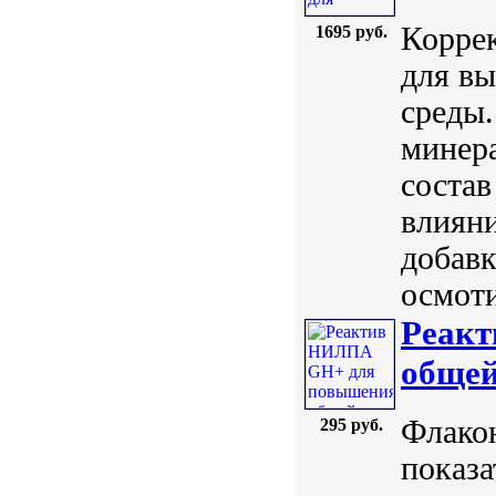
Корре
1695 руб.
для вы
среды.
минер
состав
влияни
добавк
осмоти
Реак
общей
Флакон
295 руб.
показа