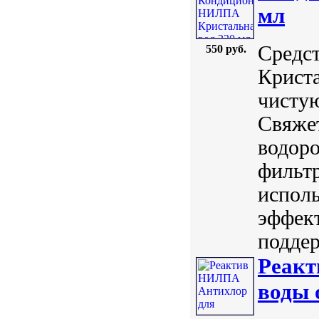
мл
Средст
550 руб.
Криста
чистую
Свяжет
водоро
фильт
испол
эффект
поддер
Реакт
воды 