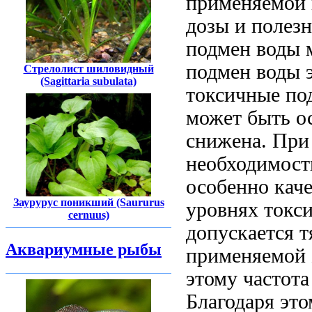
применяемой
дозы
и полез
подмен воды 
подмен воды
э
Стрелолист шиловидный
(Sagittaria subulata)
токсичные
по
может быть
о
снижена. Пр
необходимост
особенно
каче
Заурурус поникший (Saururus
уровнях
токс
cernuus)
допускается
т
Аквариумные рыбы
применяемой
этому частота
Благодаря эт