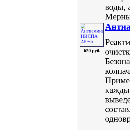
воды, 
Мерный
Анти
Реакт
очистк
650 руб.
Безопа
колпач
Примен
каждые
выведе
состав
одновр