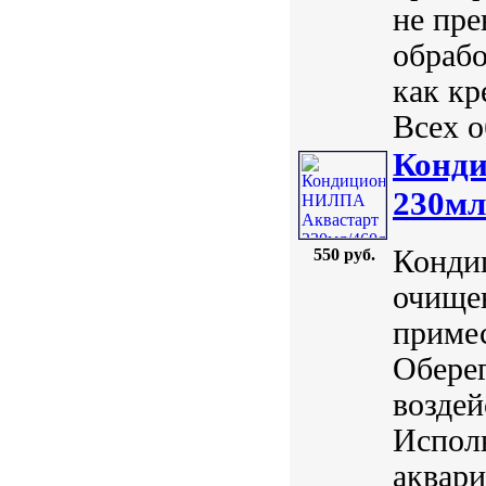
не пре
обрабо
как кр
Всех о
Конд
230мл
Конди
550 руб.
очище
примес
Оберег
воздей
Исполь
аквари