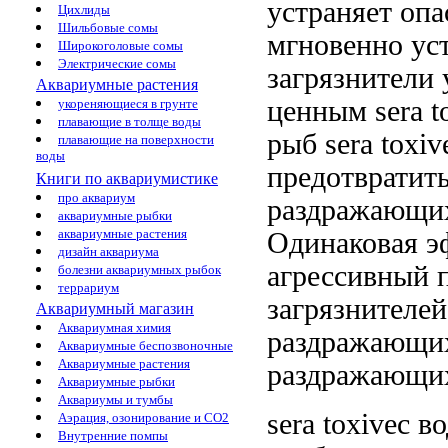
устраняет оп
Цихлиды
Шильбовые сомы
мгновенно ус
Широкоголовые сомы
Электрические сомы
загрязнители
Аквариумные растения
ценным sera t
укореняющиеся в грунте
плавающие в толще воды
рыб
sera toxi
плавающие на поверхности
воды
предотвратить
Книги по аквариумистике
про аквариум
раздражающи
аквариумные рыбки
аквариумные растения
Одинаковая э
дизайн аквариума
агрессивный
п
болезни аквариумных рыбок
террариум
загрязнителе
Аквариумный магазин
Аквариумная химия
раздражающих
Аквариумные беспозвоночные
Аквариумные растения
раздражающих
Аквариумные рыбки
Аквариумы и тумбы
sera toxivec
во
Аэрация, озонирование и CO2
Внутренние помпы