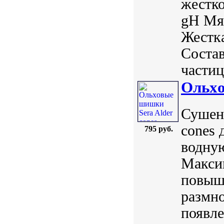
жестко
gH Мяг
Жестка
Состав
частиц
Ольxо
Сушены
cones 
795 руб.
водную
Максим
повыша
размн
появл