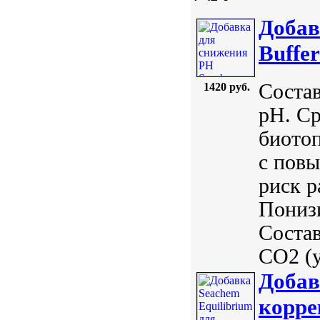
Добав
Buffer
Состав
1420 руб.
pH. Ср
биото
с пов
риск р
Понизи
Состав
CO2 (у
Добав
корре