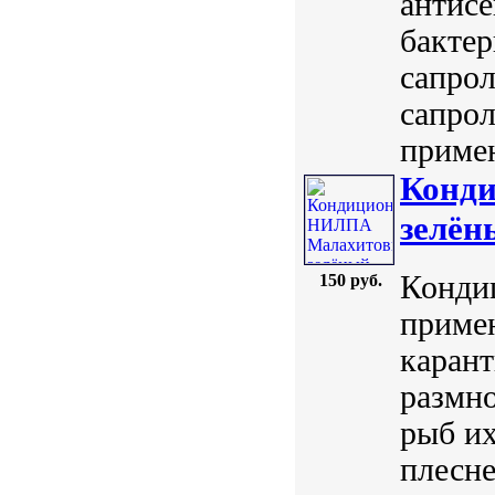
антисе
бактер
сапрол
сапрол
примен
Конд
зелён
Конди
150 руб.
примен
карант
размн
рыб их
плесн