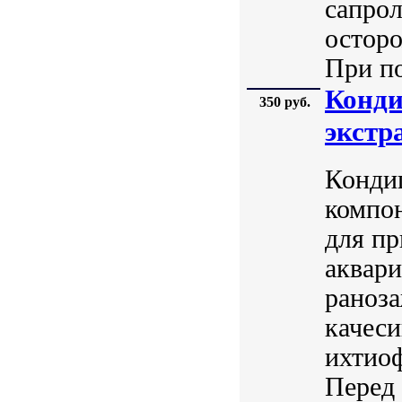
сапрол
осторо
При по
Конди
350 руб.
экстр
Конди
компон
для пр
аквари
раноз
качеси
ихтиоф
Перед 