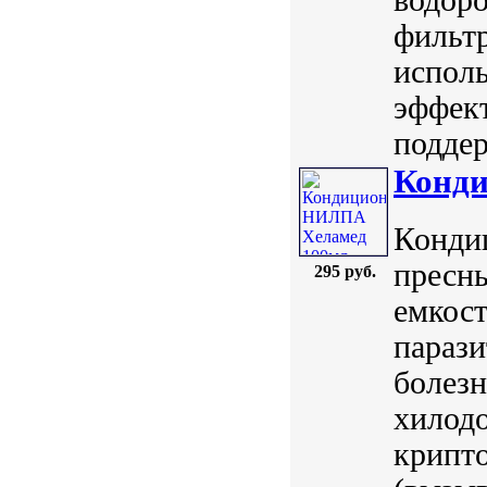
фильт
испол
эффект
поддер
Конд
Конди
пресн
295 руб.
емкос
параз
болезн
хилодо
крипто