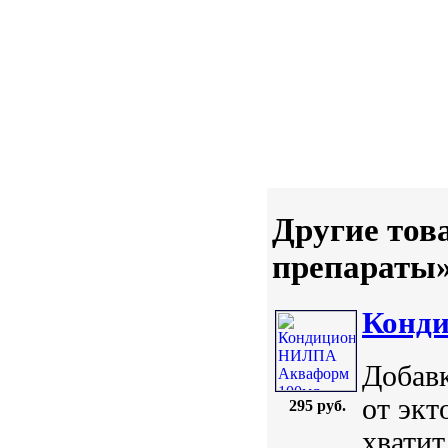
Другие тов
препараты
Конд
Добавк
от экт
295 руб.
хватит