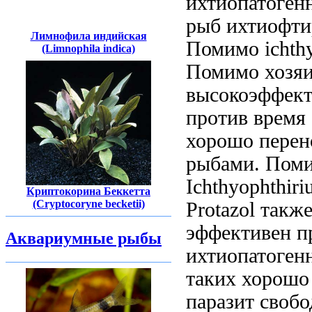
ихтиопатоген
рыб ихтиофти
Лимнофила индийская
Помимо ichthy
(Limnophila indica)
Помимо
хозяи
высокоэффек
против
время
хорошо перен
рыбами. Пом
Ichthyophthiriu
Криптокорина Беккетта
(Cryptocoryne becketii)
Protazol такж
эффективен п
Аквариумные рыбы
ихтиопатоге
таких
хорошо
паразит своб