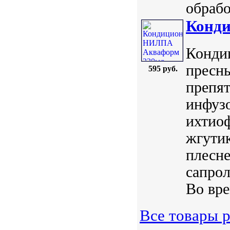
обрабо
Конд
Конди
пресны
595 руб.
препя
инфуз
ихтиоф
жгути
плесн
сапрол
Во вре
Все товары 