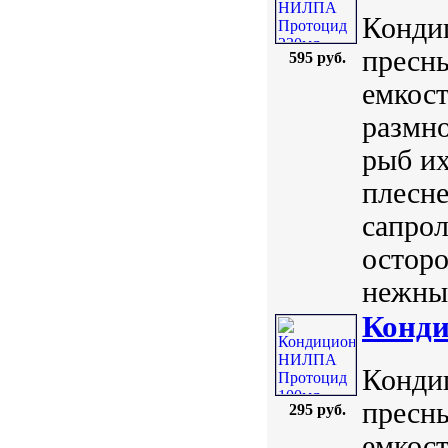
Конди
пресн
595 руб.
емкост
размн
рыб их
плесн
сапрол
осторо
нежные
Конд
Конди
пресн
295 руб.
емкост