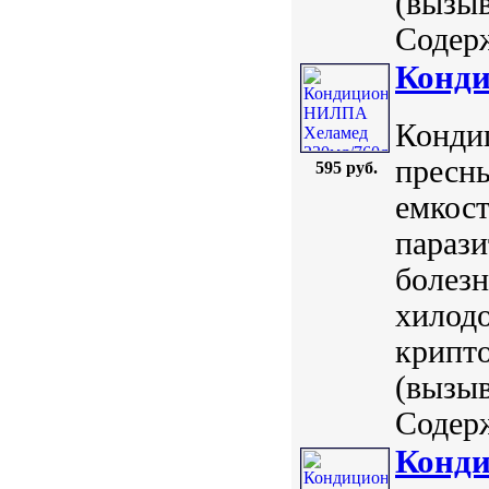
(вызыв
Содерж
Конди
Конди
пресн
595 руб.
емкос
параз
болезн
хилодо
крипто
(вызыв
Содерж
Конд