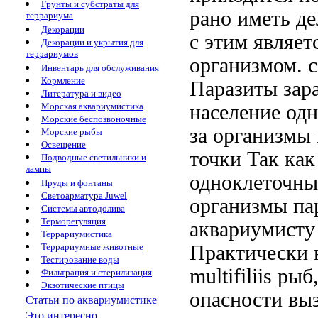
Грунты и субстраты для
рано
иметь д
террариума
Декорации
с этим
являет
Декорации и укрытия для
террариумов
организмом.
Инвентарь для обслуживания
Кормление
Паразиты за
Литература и видео
население
одн
Морская аквариумистика
Морские беспозвоночные
за
организмы 
Морские рыбы
Освещение
точки
Так ка
Подводные светильники и
лампы
одноклеточн
Пруды и фонтаны
Светоарматура Juwel
организмы п
Системы автодолива
Терморегуляция
аквариумисту
Террариумистика
Практически
Террариумные животные
Тестирование воды
multifiliis
рыб,
Фильтрация и стерилизация
Экзотические птицы
опасности
выз
Статьи по аквариумистике
Это интересно...