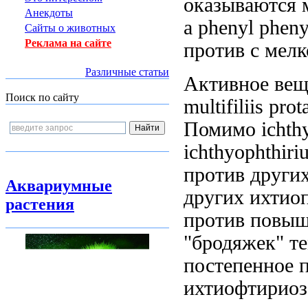
оказываются
Анекдоты
а
phenyl pheny
Сайты о животных
Реклама на сайте
против
с мел
Различные статьи
Активное ве
Поиск по сайту
multifiliis pro
Помимо ichthyo
ichthyophthiriu
против други
Аквариумные
других ихтио
растения
против
повыш
"бродяжек"
т
постепенное 
ихтиофтириоз