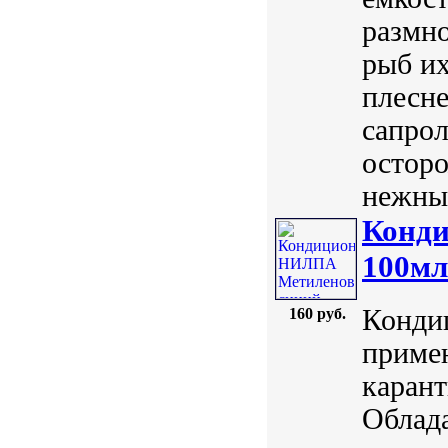
размн
рыб их
плесн
сапрол
осторо
нежные
Конд
100мл
Конди
160 руб.
примен
карант
Облад