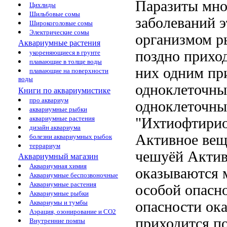
Паразиты
мно
Цихлиды
Шильбовые сомы
заболеваний
Широкоголовые сомы
Электрические сомы
организмом
р
Аквариумные растения
поздно прихо
укореняющиеся в грунте
плавающие в толще воды
них одним
пр
плавающие на поверхности
воды
одноклеточны
Книги по аквариумистике
про аквариум
одноклеточны
аквариумные рыбки
аквариумные растения
"Ихтиофтири
дизайн аквариума
Активное веще
болезни аквариумных рыбок
террариум
чешуёй Акти
Аквариумный магазин
Аквариумная химия
оказываются 
Аквариумные беспозвоночные
Аквариумные растения
особой опасн
Аквариумные рыбки
опасности ок
Аквариумы и тумбы
Аэрация, озонирование и CO2
приходится
по
Внутренние помпы