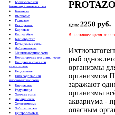
PROTAZOL
Броняковые или
бокочешуйниковые сомы
Бычковые
Вьюновые
Гудиевые
2250 руб.
Цена:
Иглобрюхие
Карповые
В настоящее время этого 
Карпозубые
Клинобрюхие
Кольчужные сомы
Ихтиопатоген
Лабиринтовые
Мешкожаберные сомы
рыб одноклет
Нотоптеровые или спиноперые
Панцирные сомы или
организмы
дл
каллихтовые
Пецилиевые
организмом П
Пимелодовые или
плоскоголовые сомы
заражают
одн
Полурылые
Радужницы
организмы
вс
Хаковые сомы
аквариума
- п
Харациновые
Хелостомовые
опасным орга
Хоботнорылые
Центропомовые