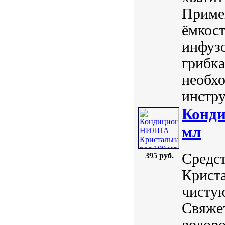
Примен
ёмкост
инфуз
грибка
необхо
инстру
Конди
мл
Средст
395 руб.
Криста
чистую
Свяжет
водоро