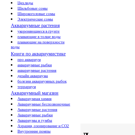
Цихлиды
Шильбовые сомы
Широкоголовые сомы
Электрические сомы
Аквариумные растения
укореняющиеся в грунте
плавающие в толще воды
плавающие на поверхности
воды
Книги по аквариумистике
про аквариум
аквариумные рыбки
аквариумные растения
дизайн аквариума
болезни аквариумных рыбок
террариум
Аквариумный магазин
Аквариумная химия
Аквариумные беспозвоночные
Аквариумные растения
Аквариумные рыбки
Аквариумы и тумбы
Аэрация, озонирование и CO2
Внутренние помпы