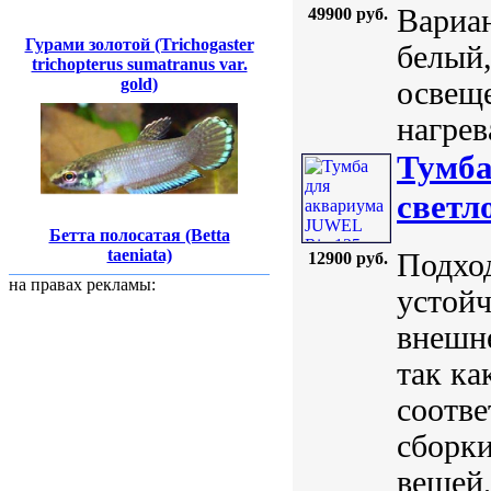
Вариан
49900 руб.
Гурами золотой (Trichogaster
белый,
trichopterus sumatranus var.
gold)
освеще
нагрев
Тумба
светл
Бетта полосатая (Betta
taeniata)
Подхо
12900 руб.
на правах рекламы:
устойч
внешне
так ка
соотве
сборки
вещей,