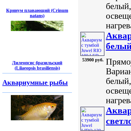
белый,
Кринум плавающий (Crinum
освеще
natans)
нагрев
Аквар
белы
Прямоу
53900 руб.
Лилеопсис бразильский
(Lilaeopsis brasiliensis)
Вариан
белый,
Аквариумные рыбы
освеще
нагрев
Аквар
светл