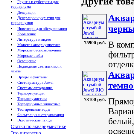
Другие тов
Грунты и субстраты для
террариума
Декорации
Аквар
Декорации и укрытия для
террариумов
черн
Инвентарь для обслуживания
Кормление
Литература и видео
В комп
75900 руб.
Морская аквариумистика
Морские беспозвоночные
фильтр
Морские рыбы
Освещение
отделк
Подводные светильники и
лампы
Аквар
Пруды и фонтаны
Светоарматура Juwel
темно
Системы автодолива
Терморегуляция
Террариумистика
Прямоу
78100 руб.
Террариумные животные
Вариан
Тестирование воды
Фильтрация и стерилизация
белый,
Экзотические птицы
Статьи по аквариумистике
освеще
Это интересно...