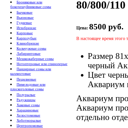
80/800/110
Броняковые или
бокочешуйниковые сомы
Бычковые
Вьюновые
Гудиевые
8500 руб.
Цена:
Иглобрюхие
Карповые
В настоящее время этого 
Карпозубые
Клинобрюхие
Кольчужные сомы
Размер 81
Лабиринтовые
Мешкожаберные сомы
черный Ак
Нотоптеровые или спиноперые
Панцирные сомы или
Цвет черн
каллихтовые
Пецилиевые
Аквариум 
Пимелодовые или
плоскоголовые сомы
Полурылые
Аквариум про
Радужницы
Хаковые сомы
Аквариум про
Харациновые
отдельно
отде
Хелостомовые
Хоботнорылые
Центропомовые