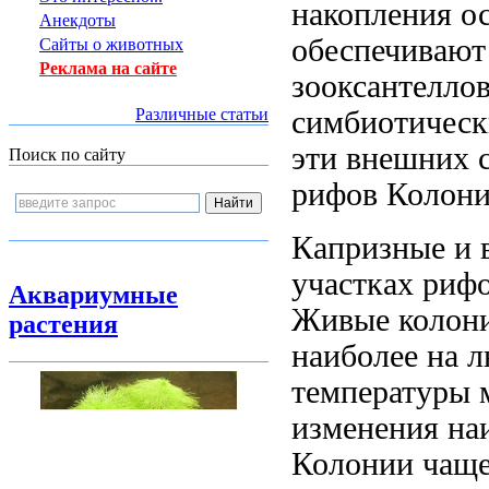
накопления о
Анекдоты
обеспечивают
Сайты о животных
Реклама на сайте
зооксантелло
симбиотическ
Различные статьи
эти
внешних 
Поиск по сайту
рифов Колон
Капризные и
участках риф
Аквариумные
Живые колон
растения
наиболее
на 
температуры
изменения
на
Колонии чаще