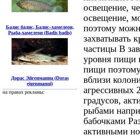
освещение, ч
освещение,
м
поэтому можн
Бадис бадис, Бадис–хамелеон,
Рыба-хамелеон (Badis badis)
захватывать 
частицы
В за
уровня
пищи 
пищи поэтом
вблизи
колони
Дорас Эйгенманна (Doras
eigenmanni)
агрессивных
2
на правах рекламы:
градусов,
акт
рыбами напри
бабочками Ра
активными
но