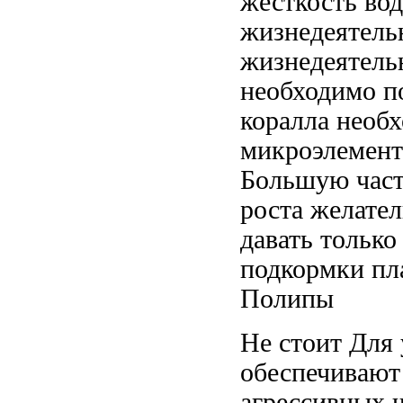
жесткость во
жизнедеятель
жизнедеятель
необходимо п
коралла необ
микроэлемент
Большую част
роста желате
давать
только
подкормки
пл
Полипы
Не стоит
Для 
обеспечивают
агрессивных