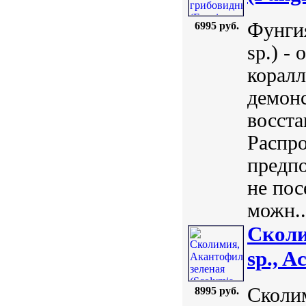
Фунгия
6995 руб.
sp.) -
коралл
демон
восста
Распр
предпо
не пос
можн..
Сколи
sp., A
Сколим
8995 руб.