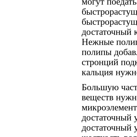
могут поедать
быстрорастущ
быстрорастущ
достаточный
Нежные поли
полипы
добав
стронций
под
кальция нужн
Большую час
веществ
нужн
микроэлемен
достаточный 
достаточный 