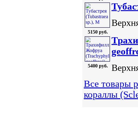
Тубаст
Верхня
5150 руб.
Трахи
geoffr
Верхня
5400 руб.
Все товары 
кораллы (Scle