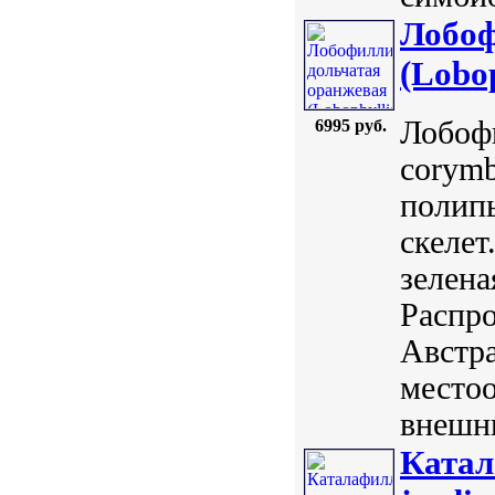
Лобоф
(Lobo
Лобофи
6995 руб.
corymb
полип
скелет
зелена
Распро
Австр
местоо
внешни
Катал