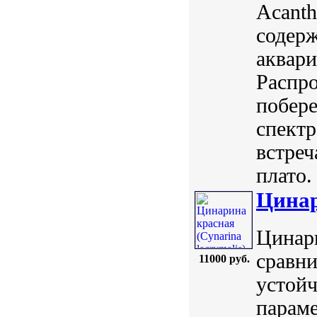
Acanth
содерж
аквари
Распр
побер
спектр
встреч
плато.
Цинар
Цинари
сравни
11000 руб.
устойч
параме