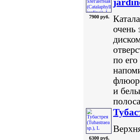
jardin
Катала
7900 руб.
очень
диско
отвер
по его
напоми
флюор
и белы
полоса
Тубаст
Верхня
6300 руб.