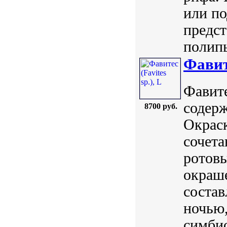
или п
предс
полипы
Фавите
Фавите
содерж
8700 руб.
Окраск
сочета
ротов
окраш
состав
ночью,
симбио