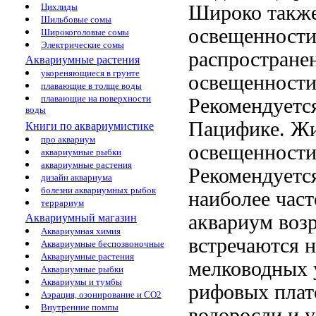
Широко
такж
Цихлиды
Шильбовые сомы
освещенност
Широкоголовые сомы
Электрические сомы
распростране
Аквариумные растения
укореняющиеся в грунте
освещенност
плавающие в толще воды
плавающие на поверхности
Рекомендуетс
воды
Пацифике. Ж
Книги по аквариумистике
про аквариум
освещенност
аквариумные рыбки
аквариумные растения
Рекомендуетс
дизайн аквариума
болезни аквариумных рыбок
наиболее час
террариум
аквариум воз
Аквариумный магазин
Аквариумная химия
встречаются 
Аквариумные беспозвоночные
Аквариумные растения
мелководных 
Аквариумные рыбки
Аквариумы и тумбы
рифовых пла
Аэрация, озонирование и CO2
Внутренние помпы
водоросли
и 