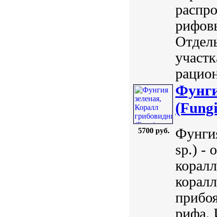
распро
рифовы
Отдель
участк
рацион
Фунги
(Fungi
Фунгия
5700 руб.
sp.) -
коралл
корал
прибоя
рифа. 