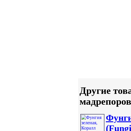
Другие тов
мадрепоровы
Фунги
(Fungi