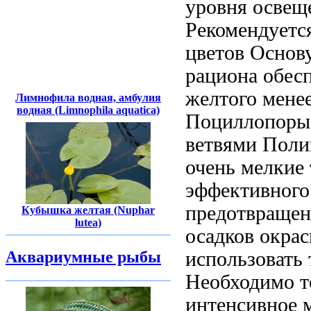
уровня освещ
Рекомендуетс
цветов Основ
рациона обес
желтого
менее
Лимнофила водная, амбулия
водная (Limnophila aquatica)
Поциллопор
ветвями Поли
очень мелкие
эффективного
предотвраще
Кубышка желтая (Nuphar
lutea)
осадков
окрас
использовать
Аквариумные рыбы
Необходимо
т
интенсивное