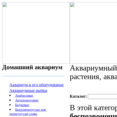
Домашний аквариум
Аквариумный 
растения, ак
Аквариум и его оборудование
Аквариумные рыбки
Анабасовые
Каталог:
Аптеронотовые
Бадиевые
В этой катег
Бахромчатоусые или
перистоусые сомы
беспозвоноч