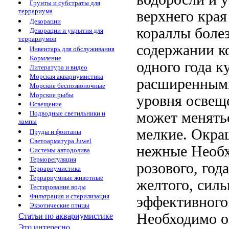
Грунты и субстраты для
террариума
верхнего кра
Декорации
кораллы боле
Декорации и укрытия для
террариумов
содержании к
Инвентарь для обслуживания
Кормление
одного года
ку
Литература и видео
Морская аквариумистика
расширенным
Морские беспозвоночные
Морские рыбы
уровня освещ
Освещение
может менять
Подводные светильники и
лампы
мелкие. Окр
Пруды и фонтаны
Светоарматура Juwel
нежные
Необх
Системы автодолива
Терморегуляция
розового,
год
Террариумистика
Террариумные животные
желтого,
силь
Тестирование воды
Фильтрация и стерилизация
эффективного
Экзотические птицы
Необходимо о
Статьи по аквариумистике
Это интересно...