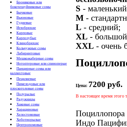
Броняковые или
S
- маленький
бокочешуйниковые сомы
Бычковые
M
- стандарт
Вьюновые
Гудиевые
L
- средний;
Иглобрюхие
Карповые
XL
- большой
Карпозубые
Клинобрюхие
XXL
- очень 
Кольчужные сомы
Лабиринтовые
Мешкожаберные сомы
Поциллопор
Нотоптеровые или спиноперые
Панцирные сомы или
каллихтовые
Пецилиевые
7200 руб.
Пимелодовые или
Цена:
плоскоголовые сомы
Полурылые
В настоящее время этого 
Радужницы
Хаковые сомы
Харациновые
Поциллопора (
Хелостомовые
Хоботнорылые
Индо Пацифи
Центропомовые