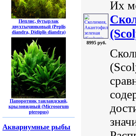
Их м
Скол
Пеплис, бутырлак
двухтычинковый (Peplis
(Scol
diandra, Didiplis diandra)
8995 руб.
Скол
(Scol
срав
соде
Папоротник таиландский,
дост
крыловидный (Microsorum
pteropus)
знач
Аквариумные рыбы
Расп