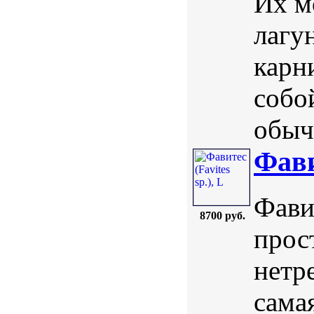
Их м
лагу
карн
собо
обыч
Фави
Фавит
8700 руб.
прос
нетр
сама