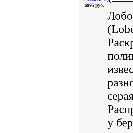
6995 руб.
Лобо
(Lobo
Раск
поли
изве
разно
серая
Расп
у бе