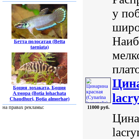
у по
широ
Наиб
Бетта полосатая (Betta
taeniata)
мелк
плат
Цина
Боция лохаката, Боция
Алмора (Botia lohachata
lacr
Chaudhuri, Botia almorhae)
на правах рекламы:
11000 руб.
Цина
lacr