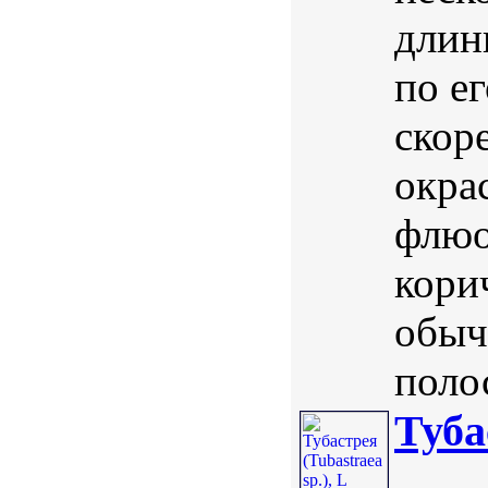
длин
по е
скор
окра
флюо
кори
обыч
полос
Туба