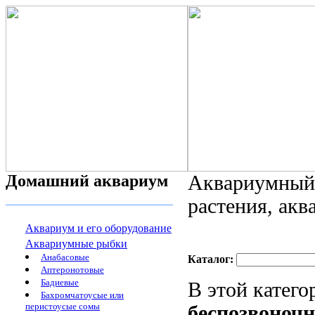
Домашний аквариум
Аквариумный 
растения, ак
Аквариум и его оборудование
Аквариумные рыбки
Анабасовые
Каталог:
Аптеронотовые
Бадиевые
В этой катег
Бахромчатоусые или
перистоусые сомы
беспозвоноч