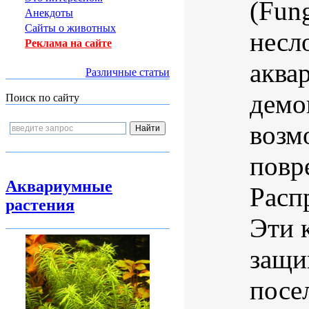
(Fung
Анекдоты
Сайты о животных
несл
Реклама на сайте
аква
Различные статьи
демо
Поиск по сайту
возм
повр
Аквариумные
Расп
растения
Эти 
защи
посе