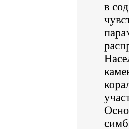
в со
чувс
пара
расп
Насе
каме
кора
учас
Осно
симб