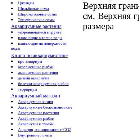
Верхняя гран
Цихлиды
Шильбовые сомы
см.
Верхняя г
Широкоголовые сомы
Электрические сомы
размера
Аквариумные растения
укореняющиеся в грунте
плавающие в толще воды
плавающие на поверхности
воды
Книги по аквариумистике
про аквариум
аквариумные рыбки
аквариумные растения
дизайн аквариума
болезни аквариумных рыбок
террариум
Аквариумный магазин
Аквариумная химия
Аквариумные беспозвоночные
Аквариумные растения
Аквариумные рыбки
Аквариумы и тумбы
Аэрация, озонирование и CO2
Внутренние помпы