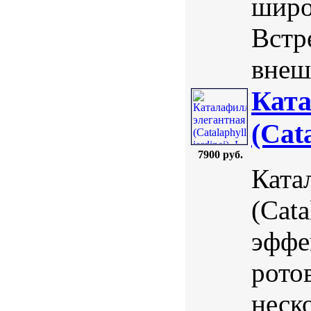
широ
Встр
внеш
Ката
(Cata
7900 руб.
Ката
(Cata
эффе
рото
неск