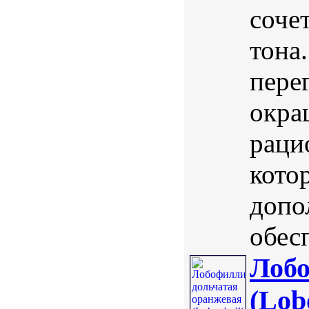
соче
тона
пере
окра
раци
кото
допо
обес
Лобо
(Lob