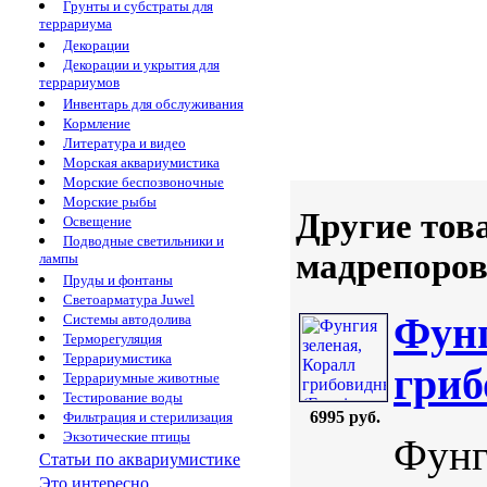
Грунты и субстраты для
террариума
Декорации
Декорации и укрытия для
террариумов
Инвентарь для обслуживания
Кормление
Литература и видео
Морская аквариумистика
Морские беспозвоночные
Морские рыбы
Другие тов
Освещение
Подводные светильники и
мадрепоровы
лампы
Пруды и фонтаны
Светоарматура Juwel
Фунг
Системы автодолива
Терморегуляция
Террариумистика
гриб
Террариумные животные
Тестирование воды
6995 руб.
Фильтрация и стерилизация
Экзотические птицы
Фунг
Статьи по аквариумистике
Это интересно...