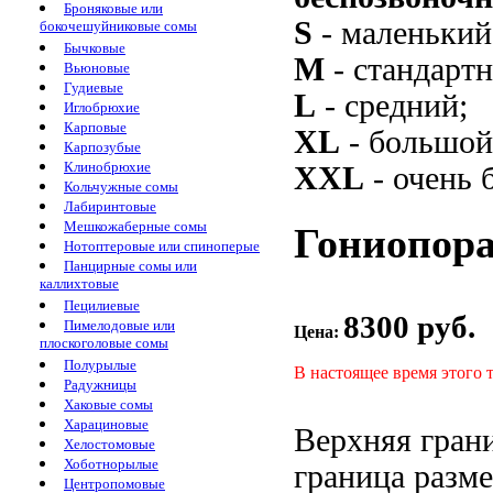
Броняковые или
S
- маленький
бокочешуйниковые сомы
Бычковые
M
- стандарт
Вьюновые
Гудиевые
L
- средний;
Иглобрюхие
Карповые
XL
- большой
Карпозубые
Клинобрюхие
XXL
- очень 
Кольчужные сомы
Лабиринтовые
Мешкожаберные сомы
Гониопора
Нотоптеровые или спиноперые
Панцирные сомы или
каллихтовые
Пецилиевые
8300 руб.
Пимелодовые или
Цена:
плоскоголовые сомы
Полурылые
В настоящее время этого 
Радужницы
Хаковые сомы
Харациновые
Верхняя гран
Хелостомовые
Хоботнорылые
граница разм
Центропомовые