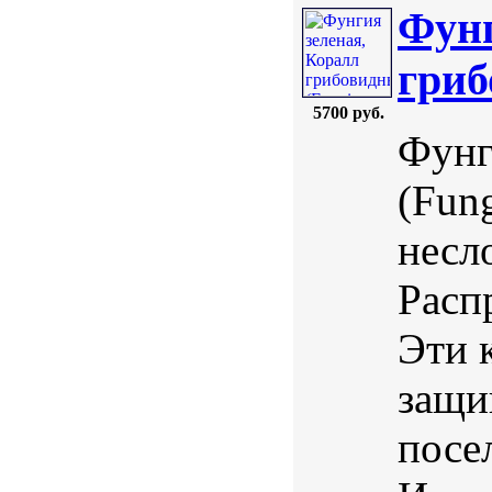
Фунг
гриб
5700 руб.
Фунг
(Fung
несл
Расп
Эти 
защи
посе