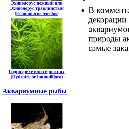
Эхинодорус нежный или
В коммент
Эхинодорус травянистый
(Echinodorus tenellus)
декорации
аквариумо
природы а
самые
зака
Гидротрихе или гидротрих
(Hydrotriche hottoniiflora)
Аквариумные рыбы