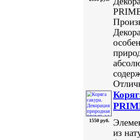
Декор
PRIME.
Произв
Декора
особе
приро
абсолю
содерж
Отличн
Коряг
PRIME
Элемен
1550 руб.
из нат