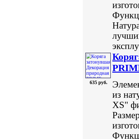
изгото
Функц
Натур
лучши
эксплу
Коряг
PRIME
Элемен
635 руб.
из нат
XS" ф
Размер
изгото
Функц