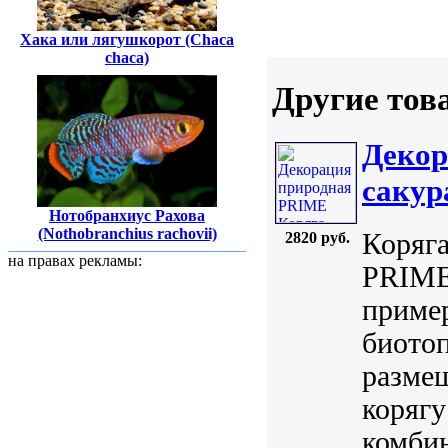
Хака или лягушкорот (Chaca
chaca)
Другие тов
Декор
сакур
Нотобранхиус Рахова
(Nothobranchius rachovii)
Коряга
2820 руб.
на правах рекламы:
PRIME.
пример
биотоп
размещ
корягу
комбин