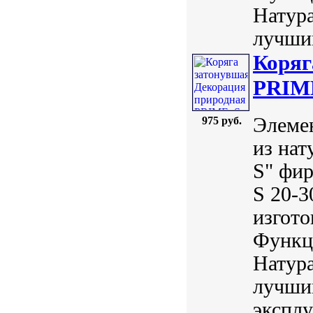
Натур
лучшим
Коряг
PRIME
Элемен
975 руб.
из нат
S" фи
S 20-3
изгото
Функц
Натур
лучши
эксплу