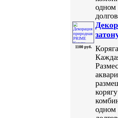
одном
долгов
Декор
затон
Коряг
1100 руб.
Каждая
Размес
аквар
размещ
корягу
комбин
одном
долгов