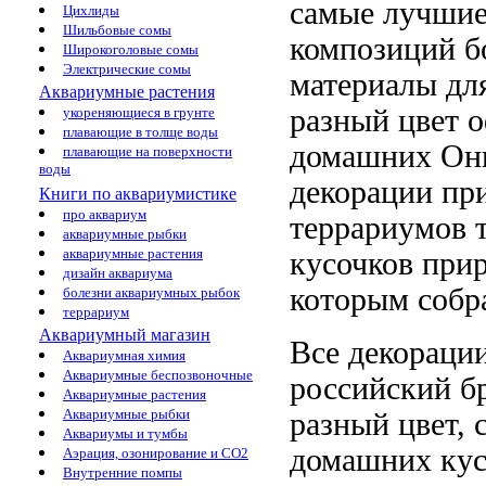
самые лучши
Цихлиды
Шильбовые сомы
композиций б
Широкоголовые сомы
Электрические сомы
материалы дл
Аквариумные растения
разный цвет
о
укореняющиеся в грунте
плавающие в толще воды
домашних
Он
плавающие на поверхности
воды
декорации пр
Книги по аквариумистике
про аквариум
террариумов
т
аквариумные рыбки
аквариумные растения
кусочков при
дизайн аквариума
которым собр
болезни аквариумных рыбок
террариум
Аквариумный магазин
Все декораци
Аквариумная химия
Аквариумные беспозвоночные
российский б
Аквариумные растения
Аквариумные рыбки
разный цвет,
Аквариумы и тумбы
домашних кус
Аэрация, озонирование и CO2
Внутренние помпы