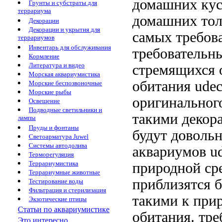
домашних кус
Грунты и субстраты для
террариума
домашних
тол
Декорации
Декорации и укрытия для
самых требов
террариумов
Инвентарь для обслуживания
требовательн
Кормление
Литература и видео
стремящихся
Морская аквариумистика
обитания ude
Морские беспозвоночные
Морские рыбы
оригинальног
Освещение
Подводные светильники и
такими деко
лампы
Пруды и фонтаны
будут доволь
Светоарматура Juwel
Системы автодолива
аквариумов
u
Терморегуляция
Террариумистика
природной ср
Террариумные животные
приблизятся
б
Тестирование воды
Фильтрация и стерилизация
такими
к при
Экзотические птицы
Статьи по аквариумистике
обитания.
тре
Это интересно...