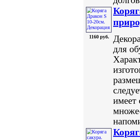
Коряг
приро
Декора
1160 руб.
для об
Харак
изгото
разме
следуе
имеет 
множес
напом
Коряг