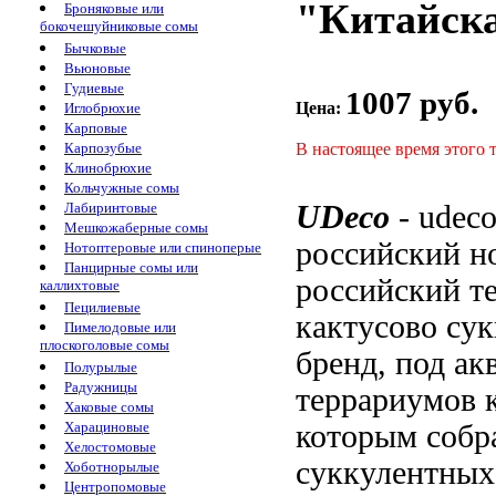
"Китайска
Броняковые или
бокочешуйниковые сомы
Бычковые
Вьюновые
Гудиевые
1007 руб.
Цена:
Иглобрюхие
Карповые
В настоящее время этого 
Карпозубые
Клинобрюхие
Кольчужные сомы
UDeco
-
udec
Лабиринтовые
Мешкожаберные сомы
российский
н
Нотоптеровые или спиноперые
Панцирные сомы или
российский
т
каллихтовые
Пецилиевые
кактусово су
Пимелодовые или
плоскоголовые сомы
бренд, под
ак
Полурылые
Радужницы
террариумов 
Хаковые сомы
которым соб
Харациновые
Хелостомовые
суккулентных
Хоботнорылые
Центропомовые