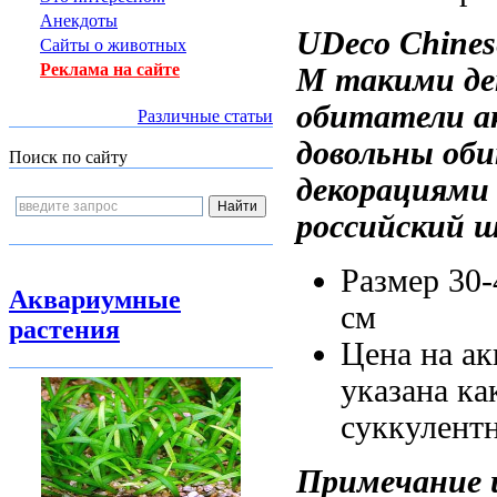
Анекдоты
UDeco Chine
Сайты о животных
Реклама на сайте
М
такими де
обитатели а
Различные статьи
довольны об
Поиск по сайту
декорациями
российский
Размер 30
Аквариумные
см
растения
Цена на
ак
указана
ка
суккулент
Примечание