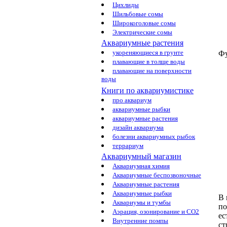
Цихлиды
Шильбовые сомы
Широкоголовые сомы
Электрические сомы
Аквариумные растения
укореняющиеся в грунте
Ф
плавающие в толще воды
плавающие на поверхности
воды
Книги по аквариумистике
про аквариум
аквариумные рыбки
аквариумные растения
дизайн аквариума
болезни аквариумных рыбок
террариум
Аквариумный магазин
Аквариумная химия
Аквариумные беспозвоночные
Аквариумные растения
Аквариумные рыбки
В 
Аквариумы и тумбы
по
Аэрация, озонирование и CO2
ес
Внутренние помпы
ст