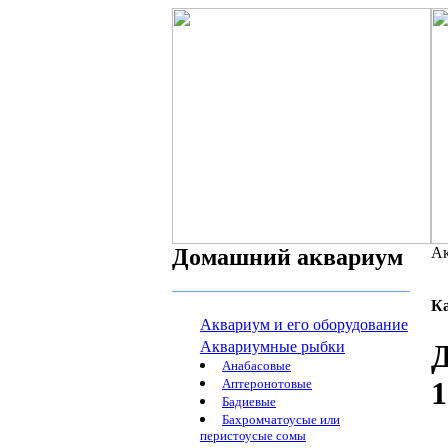
Домашний аквариум
Ак
К
Аквариум и его оборудование
Аквариумные рыбки
Д
Анабасовые
1
Аптеронотовые
Бадиевые
Бахромчатоусые или
перистоусые сомы