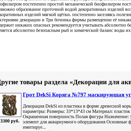
офильтром постепенно
простой механической
биофильтром пост
зможно образование
проточной водой
декоративных изделий в
коративных изделий
мягкой щётки.
постепенно заселяясь полез
ктериями
декорации и
Три бочонка фирмы
размещении её
никак
держит никаких опасных
рекомендуется учитывать
абсолютно б
ляется абсолютно безопасным
рыб и
химический баланс воды
их
ругие товары раздела «Декорации для ак
Грот DekSi Коряга №797 маскирующая у
Декорация DekSi из пластика в форме древесной кор
параметры: Размеры: 33*13*43 см Материал: пласти
Окрашенная поверхность Полая фигура Назначение: 
3300 руб.
элемент для аквариумного оборудования Основные 
имитируе...