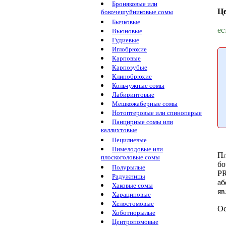
Броняковые или
Ц
бокочешуйниковые сомы
Бычковые
ес
Вьюновые
Гудиевые
Иглобрюхие
Карповые
Карпозубые
Клинобрюхие
Кольчужные сомы
Лабиринтовые
Мешкожаберные сомы
Нотоптеровые или спиноперые
Панцирные сомы или
каллихтовые
Пецилиевые
Пимелодовые или
Пл
плоскоголовые сомы
бо
Полурылые
P
Радужницы
аб
Хаковые сомы
яв
Харациновые
Хелостомовые
Ос
Хоботнорылые
Центропомовые