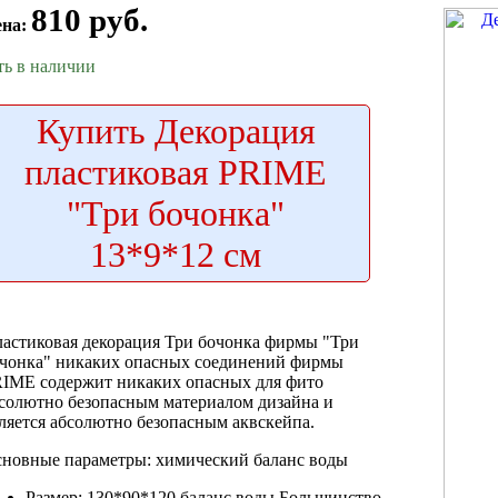
810 руб.
ена:
ть в наличии
Купить
Декорация
пластиковая PRIME
"Три бочонка"
13*9*12 см
астиковая декорация
Три бочонка фирмы
"Три
чонка"
никаких опасных соединений
фирмы
RIME
содержит никаких опасных
для фито
солютно безопасным материалом
дизайна и
ляется абсолютно безопасным
аквскейпа.
новные параметры:
химический баланс воды
Размер: 130*90*120
баланс воды Большинство