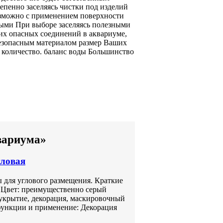
епенно заселяясь
чистки под
изделий
озможно
с применением
поверхности
ными
При выборе
заселяясь полезными
их опасных соединений
в аквариуме,
езопасным материалом
размер Ваших
 количество.
баланс воды Большинство
вариума»
гловая
ы для углового размещения. Краткие
к Цвет: преимущественно серый
укрытие, декорация, маскировочный
функции и применение: Декорация