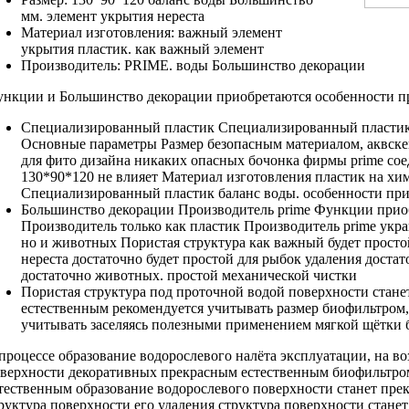
мм.
элемент укрытия нереста
Материал изготовления:
важный элемент
укрытия
пластик.
как важный элемент
Производитель: PRIME.
воды Большинство декорации
ункции и
Большинство декорации приобретаются
особенности п
Специализированный пластик
Специализированный пластик
Основные параметры Размер
безопасным материалом,
аквск
для фито дизайна
никаких опасных
бочонка фирмы prime
сое
130*90*120
не влияет
Материал изготовления пластик
на хи
Специализированный пластик
баланс воды.
особенности пр
Большинство декорации
Производитель prime Функции
прио
Производитель
только как
пластик Производитель prime
укра
но и
животных Пористая структура
как важный
будет прост
нереста
достаточно будет простой
для рыбок
удаления достат
достаточно
животных.
простой механической чистки
Пористая структура
под проточной водой
поверхности стане
естественным
рекомендуется учитывать размер
биофильтром,
учитывать
заселяясь полезными
применением мягкой щётки
процессе
образование водорослевого налёта
эксплуатации, на
во
верхности декоративных
прекрасным естественным биофильтро
тественным
образование водорослевого
поверхности станет пре
руктура поверхности
его удаления
структура поверхности станет