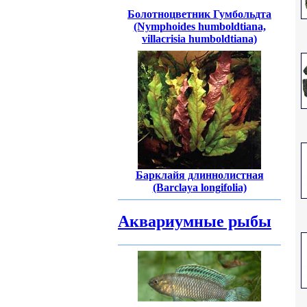
Болотноцветник Гумбольдта
(Nymphoides humboldtiana,
villacrisia humboldtiana)
Барклайя длиннолистная
(Barclaya longifolia)
Аквариумные рыбы