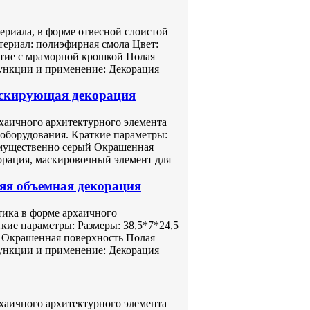
ериала, в форме отвесной слоистой
териал: полиэфирная смола Цвет:
тие с мраморной крошкой Полая
ункции и применение: Декорация
аскирующая декорация
хаичного архитектурного элемента
оборудования. Краткие параметры:
имущественно серый Окрашенная
орация, маскировочный элемент для
яя объемная декорация
тика в форме архаичного
кие параметры: Размеры: 38,5*7*24,5
й Окрашенная поверхность Полая
ункции и применение: Декорация
хаичного архитектурного элемента