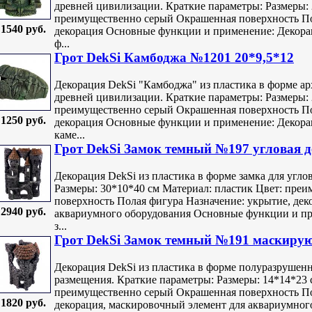
древней цивилизации. Краткие параметры: Размеры: 
преимущественно серый Окрашенная поверхность По
1540 руб.
декорация Основные функции и применение: Декора
ф...
Грот DekSi Камбоджа №1201 20*9,5*12
Декорация DekSi "Камбоджа" из пластика в форме ар
древней цивилизации. Краткие параметры: Размеры: 
преимущественно серый Окрашенная поверхность По
1250 руб.
декорация Основные функции и применение: Декора
каме...
Грот DekSi Замок темный №197 угловая 
Декорация DekSi из пластика в форме замка для угло
Размеры: 30*10*40 см Материал: пластик Цвет: пре
поверхность Полая фигура Назначение: укрытие, дек
2940 руб.
аквариумного оборудования Основные функции и при
з...
Грот DekSi Замок темный №191 маскиру
Декорация DekSi из пластика в форме полуразрушенн
размещения. Краткие параметры: Размеры: 14*14*23 
преимущественно серый Окрашенная поверхность По
1820 руб.
декорация, маскировочный элемент для аквариумно