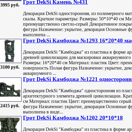
Грот DekSi Камень №431
3995 руб.
Декорация DekSi односторонняя, из полимерного мат
скалы. Краткие параметры: Размеры: 50*10*40 см Ма
преимущественно светло-серый Декоративное покры
фигура Назначение: укрытие, декорация Основные ф
выполнена ...
Грот DekSi Камбоджа №1293 16*20*40 м
Декорация DekSi "Камбоджа" из пластика в форме ар
древней цивилизации для маскировки аквариумного 
Размеры: 16*20*40 см Материал: пластик Цвет: пре
3100 руб.
поверхность Полая фигура Назначение: укрытие, дек
аквариумного ...
Грот DekSi Камбоджа №1221 односторонн
Декорация DekSi "Камбоджа" односторонняя из плас
архитектурного элемента древней цивилизации. Крат
см Материал: пластик Цвет: преимущественно серы
2415 руб.
фигура Назначение: укрытие, декорация Основные ф
выполнена в виде...
Грот DekSi Камбоджа №1202 20*10*18
Декорация DekSi "Камбоджа" из пластика в форме ар