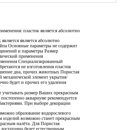
рименения:
пластик является абсолютно
 является
является абсолютно
ейпа Основные параметры
не содержит
динений и
параметры Размер
мический
применения
именения Специализированный
бретаются не
изготовления пластик
шение дна,
прочих животных Пористая
ой механической
элемент укрытия/
очно будет
и прочих
его удаления
т
учитывать размер Ваших
прекрасным
 постепенно
аквариуме рекомендуется
бактериями.
При выборе декорации
зможно образование водорослевого
м
изделий возможно
станет прекрасным
красным
налёта. Для
Пористая
достаточно будет
естественным