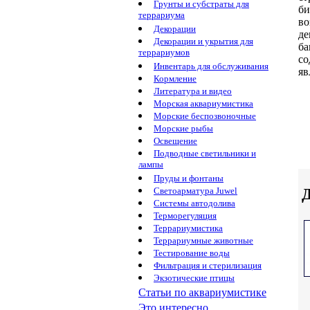
Грунты и субстраты для
би
террариума
во
Декорации
де
Декорации и укрытия для
ба
террариумов
со
Инвентарь для обслуживания
яв
Кормление
Литература и видео
Морская аквариумистика
Морские беспозвоночные
Морские рыбы
Освещение
Подводные светильники и
лампы
Пруды и фонтаны
Д
Светоарматура Juwel
Системы автодолива
Терморегуляция
Террариумистика
Террариумные животные
Тестирование воды
Фильтрация и стерилизация
Экзотические птицы
Статьи по аквариумистике
Это интересно...