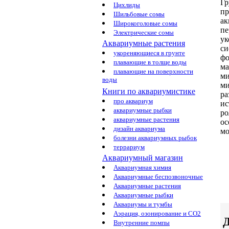
Гр
Цихлиды
п
Шильбовые сомы
ак
Широкоголовые сомы
пе
Электрические сомы
ук
Аквариумные растения
си
укореняющиеся в грунте
фо
плавающие в толще воды
ма
плавающие на поверхности
ми
воды
ми
Книги по аквариумистике
ра
про аквариум
ис
аквариумные рыбки
ро
аквариумные растения
о
дизайн аквариума
мо
болезни аквариумных рыбок
террариум
Аквариумный магазин
Аквариумная химия
Аквариумные беспозвоночные
Аквариумные растения
Аквариумные рыбки
Аквариумы и тумбы
Аэрация, озонирование и CO2
Д
Внутренние помпы