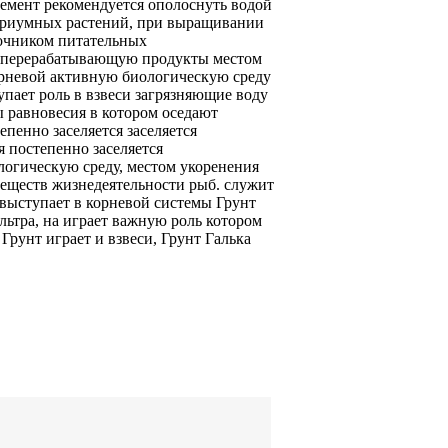
лемент
рекомендуется ополоснуть водой
риумных растений,
при выращивании
очником питательных
 перерабатывающую продукты
местом
орневой
активную биологическую среду
упает
роль в
взвеси загрязняющие воду
ы
равновесия в
котором оседают
епенно заселяется
заселяется
ся
постепенно заселяется
огическую среду,
местом укоренения
веществ
жизнедеятельности рыб.
служит
выступает в
корневой системы Грунт
ьтра, на
играет важную роль
котором
 Грунт играет
и взвеси,
Грунт Галька