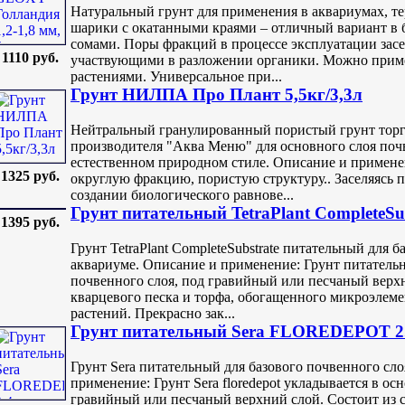
Натуральный грунт для применения в аквариумах, т
шарики с окатанными краями – отличный вариант в
сомами. Поры фракций в процессе эксплуатации зас
1110 руб.
участвующими в разложении органики. Можно прим
растениями. Универсальное при...
Грунт НИЛПА Про Плант 5,5кг/3,3л
Нейтральный гранулированный пористый грунт тор
производителя "Аква Меню" для основного слоя по
естественном природном стиле. Описание и примен
1325 руб.
округлую фракцию, пористую структуру.. Заселяясь 
создании биологического равнове...
Грунт питательный TetraPlant CompleteSu
1395 руб.
Грунт TetraPlant CompleteSubstrate питательный для 
аквариуме. Описание и применение: Грунт питатель
почвенного слоя, под гравийный или песчаный верхн
кварцевого песка и торфа, обогащенного микроэлеме
растений. Прекрасно зак...
Грунт питательный Sera FLOREDEPOT 2.4
Грунт Sera питательный для базового почвенного сл
применение: Грунт Sera floredepot укладывается в ос
гравийный или песчаный верхний слой. Состоит из с