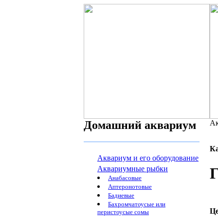
Домашний аквариум
Ак
К
Аквариум и его оборудование
Аквариумные рыбки
Г
Анабасовые
Аптеронотовые
Бадиевые
Бахромчатоусые или
Ц
перистоусые сомы