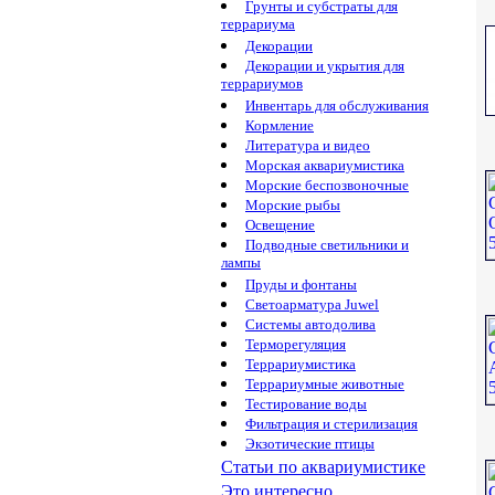
Грунты и субстраты для
террариума
Декорации
Декорации и укрытия для
террариумов
Инвентарь для обслуживания
Кормление
Литература и видео
Морская аквариумистика
Морские беспозвоночные
Морские рыбы
Освещение
Подводные светильники и
лампы
Пруды и фонтаны
Светоарматура Juwel
Системы автодолива
Терморегуляция
Террариумистика
Террариумные животные
Тестирование воды
Фильтрация и стерилизация
Экзотические птицы
Статьи по аквариумистике
Это интересно...