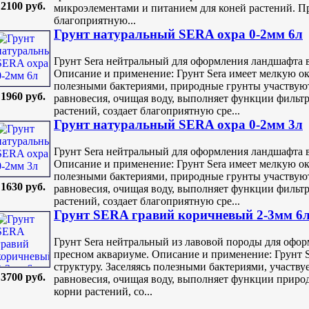
2100 руб.
микроэлементами и питанием для коней растений. Пре
благоприятную...
Грунт натуральный SERA охра 0-2мм 6л
Грунт Sera нейтральный для оформления ландшафта 
Описание и применение: Грунт Sera имеет мелкую о
полезными бактериями, природные грунты участвуют
1960 руб.
равновесия, очищая воду, выполняет функции фильтр
растений, создает благоприятную сре...
Грунт натуральный SERA охра 0-2мм 3л
Грунт Sera нейтральный для оформления ландшафта 
Описание и применение: Грунт Sera имеет мелкую о
полезными бактериями, природные грунты участвуют
1630 руб.
равновесия, очищая воду, выполняет функции фильтр
растений, создает благоприятную сре...
Грунт SERA гравий коричневый 2-3мм 6
Грунт Sera нейтральный из лавовой породы для офо
пресном аквариуме. Описание и применение: Грунт 
структуру. Заселяясь полезными бактериями, участву
3700 руб.
равновесия, очищая воду, выполняет функции природ
корни растений, со...