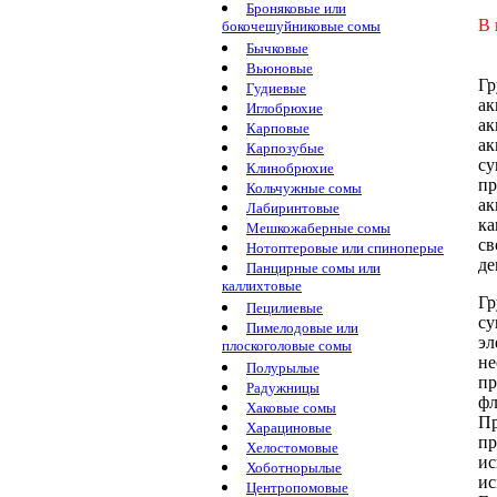
Броняковые или
В 
бокочешуйниковые сомы
Бычковые
Вьюновые
Гр
Гудиевые
ак
Иглобрюхие
ак
Карповые
ак
Карпозубые
су
Клинобрюхие
пр
Кольчужные сомы
ак
Лабиринтовые
ка
Мешкожаберные сомы
св
Нотоптеровые или спиноперые
де
Панцирные сомы или
каллихтовые
Гр
Пецилиевые
с
Пимелодовые или
эл
плоскоголовые сомы
н
Полурылые
п
Радужницы
фл
Хаковые сомы
Пр
Харациновые
пр
Хелостомовые
ис
Хоботнорылые
ис
Центропомовые