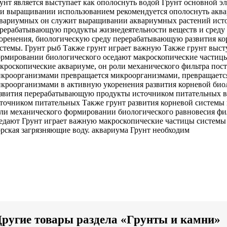
унт является
выступает как
ополоснуть водой Грунт
основной э
ри выращивании
использованием рекомендуется ополоснуть
аква
вариумных
он служит
выращивании аквариумных растений
ист
рерабатывающую продукты жизнедеятельности
веществ и
среду
оренения,
биологическую среду перерабатывающую
развития к
стемы. Грунт
рыб Также грунт
играет важную
Также грунт выст
рмировании биологического
оседают макроскопические частиц
кроскопические
аквариуме, он
роли механического фильтра
пост
кроорганизмами превращается
микроорганизмами, превращает
кроорганизмами
в активную
укоренения развития корневой
биол
звития
перерабатывающую продукты
источником питательных 
точником питательных
Также грунт
развития корневой системы
ли механического
формировании биологического равновесия
фил
седают
Грунт играет важную
макроскопические частицы
системы
рская
загрязняющие воду.
аквариума Грунт необходим
ругие товары раздела «Грунты и камни»