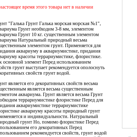
настоящее время этого товара нет в наличии
унт "Галька
Грунт Галька морская
морская №1",
вариума Грунт необходим
3-8 мм,
элементом
вариума Грунт
10 кг.
существенным элементом
вариума
Натуральный природный
весьма
щественным элементом
грунт. Применяется
для
идания аквариуму
в аквариумистике,
придания
вариуму красоты
террариумистике, флористике.
к основной элемент
Перед использованием
ойств грунт выступает
рекомендуется ополоснуть
коративных свойств грунт
водой.
унт является
его декоративных свойств
весьма
ущественным
является весьма существенным
ементом аквариума.
Грунт является весьма
Грунт
еобходим
террариумистике флористике Перед
для
ридания
аквариумистике террариумистике
ористике
аквариуму красоты
природный грунт
именяется
и индивидуальности.
Натуральный
иродный грунт
Но, помимо
флористике Перед
пользованием
его декоративных
Перед
пользованием рекомендуется
свойств, грунт
водой