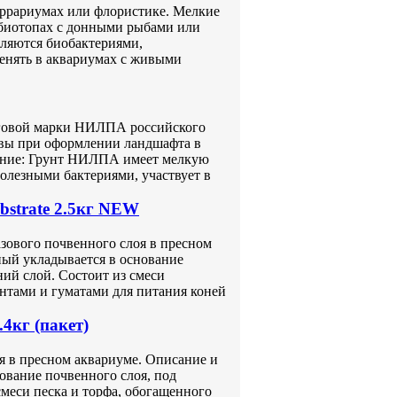
еррариумах или флористике. Мелкие
 биотопах с донными рыбами или
еляются биобактериями,
енять в аквариумах с живыми
говой марки НИЛПА российского
чвы при оформлении ландшафта в
ение: Грунт НИЛПА имеет мелкую
полезными бактериями, участвует в
bstrate 2.5кг NEW
базового почвенного слоя в пресном
ный укладывается в основание
ий слой. Состоит из смеси
нтами и гуматами для питания коней
кг (пакет)
оя в пресном аквариуме. Описание и
нование почвенного слоя, под
меси песка и торфа, обогащенного