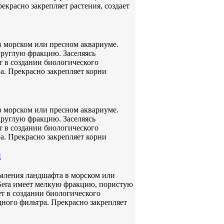
красно закрепляет растения, создает
в морском или пресном аквариуме.
круглую фракцию. Заселяясь
 в создании биологического
а. Прекрасно закрепляет корни
в морском или пресном аквариуме.
круглую фракцию. Заселяясь
 в создании биологического
а. Прекрасно закрепляет корни
л
рмления ландшафта в морском или
Sera имеет мелкую фракцию, пористую
ет в создании биологического
ного фильтра. Прекрасно закрепляет