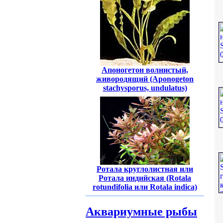
Апоногетон волнистый,
живородящий (Aponogeton
stachysporus, undulatus)
Ротала круглолистная или
Ротала индийская (Rotala
rotundifolia или Rotala indica)
Аквариумные рыбы