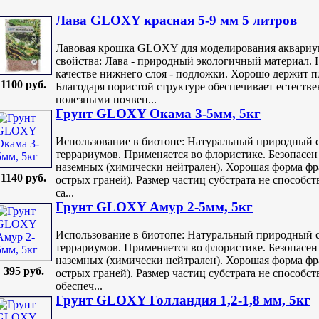
Лава GLOXY красная 5-9 мм 5 литров
Лавовая крошка GLOXY для моделирования аквариум
свойства: Лава - природный экологичный материал. 
качестве нижнего слоя - подложки. Хорошо держит 
1100 руб.
Благодаря пористой структуре обеспечивает естеств
полезными почвен...
Грунт GLOXY Окама 3-5мм, 5кг
Использование в биотопе: Натуральный природный с
террариумов. Применяется во флористике. Безопасен 
наземных (химически нейтрален). Хорошая форма фра
1140 руб.
острых граней). Размер частиц субстрата не способс
са...
Грунт GLOXY Амур 2-5мм, 5кг
Использование в биотопе: Натуральный природный с
террариумов. Применяется во флористике. Безопасен 
наземных (химически нейтрален). Хорошая форма фра
395 руб.
острых граней). Размер частиц субстрата не способс
обеспеч...
Грунт GLOXY Голландия 1,2-1,8 мм, 5кг