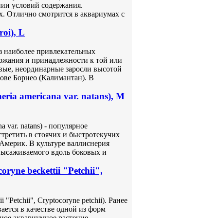
нии условий содержания.
х. Отлично смотрится в аквариумах с
oi), L
из наиболее привлекательных
ержания и принадлежности к той или
вые, неординарные заросли высотой
рове Борнео (Калимантан). В
ria americana var. natans), M
a var. natans) - популярное
стретить в стоячих и быстротекучих
Америк. В культуре валлиснерия
 высаживаемого вдоль боковых и
yne beckettii "Petchii",
"Petchii", Cryptocoryne petchii). Ранее
ается в качестве одной из форм
ное аквариумное растение