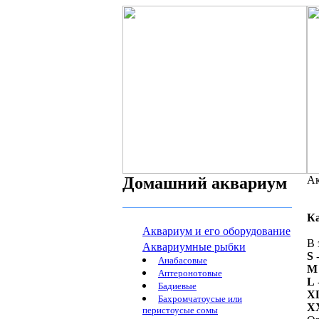
Домашний аквариум
Ак
К
Аквариум и его оборудование
В 
Аквариумные рыбки
S
-
Анабасовые
M
Аптеронотовые
L
Бадиевые
X
Бахромчатоусые или
X
перистоусые сомы