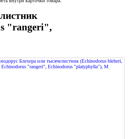
ть внутри карточки товара.
елистник
s "rangeri",