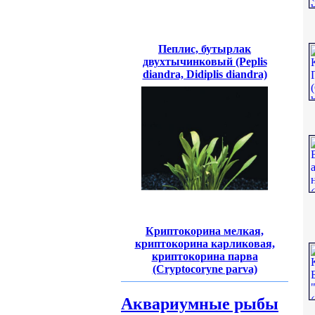
Пеплис, бутырлак
двухтычинковый (Peplis
diandra, Didiplis diandra)
Криптокорина мелкая,
криптокорина карликовая,
криптокорина парва
(Cryptocoryne parva)
Аквариумные рыбы