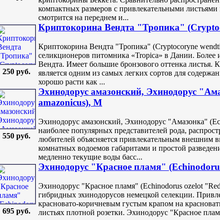
компактных размеров с привлекательными листьями
смотрится на переднем и...
Криптокорина Вендта "Тропика" (Cryptoc
Криптокорина Вендта "Тропика" (Cryptocoryne wendti 
селикционеров питомника «Tropica» в Дании. Более 
Вендта. Имеет большие бронзового оттенка листья. 
250 руб.
является одним из самых легких сортов для содержан
хорошо расти как ...
Эхинодорус амазонский, Эхинодорус "Ама
amazonicus), M
Эхинодорус амазонский, Эхинодорус "Амазонка" (Echi
наиболее популярных представителей рода, распрост
550 руб.
любителей объясняется привлекательным внешним 
комнатных водоемов габаритами и простой разведени
медленно текущие воды басс...
Эхинодорус "Красное пламя" (Echinodorus
Эхинодорус "Красное пламя" (Echinodorus ozelot "Red
гибридных эхинодорусов немецкой селекции. Привл
красновато-коричневым густым крапом на красноват
695 руб.
листьях плотной розетки. Эхинодорус "Красное плам