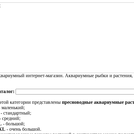
вариумный интернет-магазин. Аквариумные рыбки и растения,
аталог:
этой категории представлены
пресноводные аквариумные рас
 маленький;
- стандартный;
- средний;
L
- большой;
XL
- очень большой.