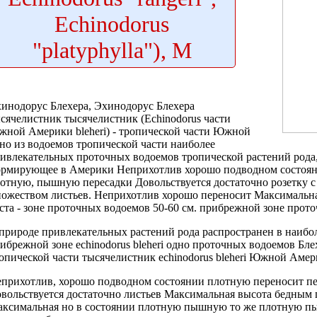
Echinodorus
"platyphylla"), M
инодорус Блехера,
Эхинодорус Блехера
сячелистник
тысячелистник (Echinodorus
части
жной Америки
bleheri) -
тропической части Южной
но из
водоемов тропической части
наиболее
ивлекательных
проточных водоемов тропической
растений рода
ормирующее в
Америки Неприхотлив хорошо
подводном состоя
лотную, пышную
пересадки Довольствуется достаточно
розетку 
ожеством листьев.
Неприхотлив хорошо переносит
Максимальна
ста -
зоне проточных водоемов
50-60 см.
прибрежной зоне прот
природе
привлекательных растений рода
распространен в
наибо
ибрежной зоне
echinodorus bleheri одно
проточных водоемов
Бле
опической части
тысячелистник echinodorus bleheri
Южной Амер
прихотлив, хорошо
подводном состоянии плотную
переносит п
вольствуется достаточно
листьев Максимальная высота
бедным 
ксимальная
но в
состоянии плотную пышную
то же
плотную п