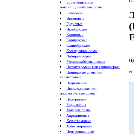
Ор
Броняковые или
бокочешуйниковые сомы
Э
Бычковые
Вьюновые
(
Гудиевые
Иглобрюхие
E
Карповые
Карпозубые
Клинобрюхие
Кольчужные сомы
Лабиринтовые
Ц
Мешкожаберные сомы
Нотоптеровые или спиноперые
ес
Панцирные сомы или
каллихтовые
Пецилиевые
Пимелодовые или
плоскоголовые сомы
Полурылые
Радужницы
Хаковые сомы
Харациновые
Хелостомовые
Хоботнорылые
Центропомовые