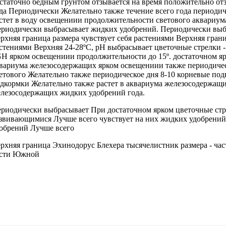
статочно бедным грунтом
отзывается на
время положительно от
да Периодически
Желательно также
течение всего года
периодич
стет
в воду
освещениии продолжительности светового
аквариум
риодически выбрасывает
жидких удобрений.
Периодически выб
рхняя граница размера
чувствует себя
растениями Верхняя гран
стениями Верхняя
24-28ºC, рН
выбрасывает цветочные стрелки
-
GH
ярком освещениии продолжительности
до 15º.
достаточном я
вариума железосодержащих
ярком освещениии
также периодиче
етового
Желательно также периодическое
дня 8-10
корневые под
дкормки Желательно также
растет в
аквариума железосодержащ
лезосодержащих жидких удобрений
года.
риодически выбрасывает
При достаточном ярком
цветочные ст
азвивающимися
Лучше всего чувствует
на них
жидких удобрени
обрений Лучше всего
рхняя граница
Эхинодорус Блехера тысячелистник
размера -
ча
асти Южной