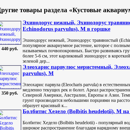
ругие товары раздела «Кустовые аквариу
Эхинодорус нежный, Эхинодорус травянист
Echinodorus parvulus), M в горшке
Эхинодорус нежный, Эхинодорус травянистый (Echinodo
популярное аквариумное растение, которое с полным
440 руб.
называемых почвопокровных. Быстро развиваясь гру
более 5-6 см, этот карликовый эхинодорус в коротк
зеленой дер...
Элеохарис парвулюс меристемный, Элеоха
parvulus), M
Элеохарис парвула (Eleocharis parvula) в естественны
медленно текущих рек и болот. Ареал распространен
350 руб.
Северной Америки, Австралии, Европы и Азии. Темп 
грунт производится небольшими порциями на расстоя
образует красивый к...
Болбитис Хедело (Bolbitis heudelotii), M н
Болбитис Хедело (Bolbitis heudelotii) - популярный
широкое распространение благодаря нарядному внеш