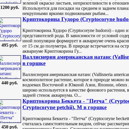
зеленой окраске листьев, неприхотливости в отноше
1200 руб.
Используется для посадки на среднем и заднем плана
некрупными яркими подвижными рыбам...
Криптокорина Гудоро (Cryptocoryne hudor
Криптокорина Худоро (Cryptocoryne hudoroi) - один 
представителей рода. В зависимости от условий сод
иной популяции формирует в аквариуме очень краси
495 руб.
от 15 см до полуметра. В природе встречается на ост
аквариуме Криптокорина Гу...
Валлиснерия американская натанс (Vallisne
в горшке
Валлиснерия американская натанс (Vallisneria american
космополитное растение, которое в природе можно в
440 руб.
водоемах Восточной и Южной Азии, Японии, обеих 
широко используется в качестве фонового растения,
задней стенок аквариума. О...
Криптокорина Беккета - "Петча" (Cryptocor
Cryptocoryne petchii), M в горшке
Криптокорина Беккета - "Петча" (Cryptocoryne beckettii 
считалась самостоятельным видом, сейчас рассматрив
450 руб.
криптокорины Беккета. Сравнительно распространен