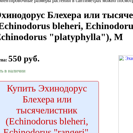
иентировочные размеры растений в сантиметрах можно посмотре
хинодорус Блехера или тысяч
Echinodorus bleheri, Echinodoru
chinodorus "platyphylla"), M
550 руб.
ена:
ть в наличии
Купить
Эхинодорус
Блехера или
тысячелистник
(Echinodorus bleheri,
Echinodorus "rangeri",