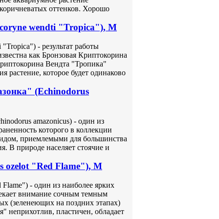
 коричневатых оттенков. Хорошо
oryne wendti "Tropica"), M
"Tropica") - результат работы
известна как Бронзовая Криптокорина
Криптокорина Вендта "Тропика"
ия растение, которое будет одинаково
зонка" (Echinodorus
nodorus amazonicus) - один из
раненность которого в коллекции
видом, приемлемыми для большинства
я. В природе населяет стоячие и
 ozelot "Red Flame"), M
 Flame") - один из наиболее ярких
екает внимание сочным темным
ых (зеленеющих на поздних этапах)
я" неприхотлив, пластичен, обладает