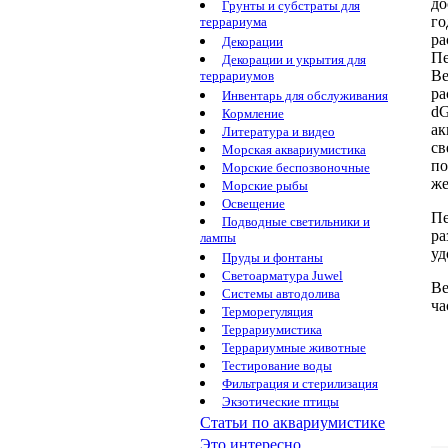
до
Грунты и субстраты для
го
террариума
ра
Декорации
Пе
Декорации и укрытия для
Ве
террариумов
ра
Инвентарь для обслуживания
d
Кормление
ак
Литература и видео
св
Морская аквариумистика
по
Морские беспозвоночные
же
Морские рыбы
Освещение
Пе
Подводные светильники и
р
лампы
уд
Пруды и фонтаны
Светоарматура Juwel
Ве
Системы автодолива
ч
Терморегуляция
Террариумистика
Террариумные животные
Тестирование воды
Фильтрация и стерилизация
Экзотические птицы
Статьи по аквариумистике
Это интересно...