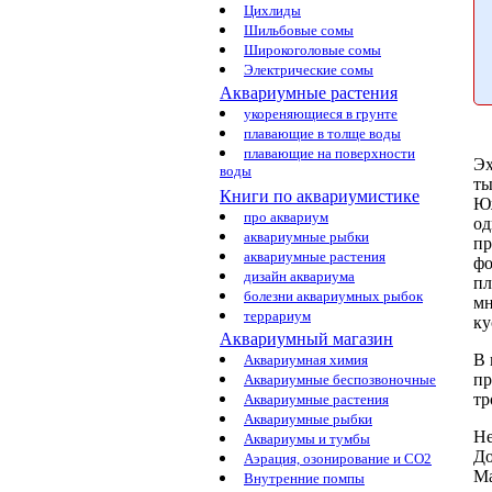
Цихлиды
Шильбовые сомы
Широкоголовые сомы
Электрические сомы
Аквариумные растения
укореняющиеся в грунте
плавающие в толще воды
плавающие на поверхности
Эх
воды
ты
Книги по аквариумистике
Ю
про аквариум
од
аквариумные рыбки
пр
аквариумные растения
ф
дизайн аквариума
п
болезни аквариумных рыбок
мн
террариум
ку
Аквариумный магазин
В 
Аквариумная химия
пр
Аквариумные беспозвоночные
тр
Аквариумные растения
Аквариумные рыбки
Не
Аквариумы и тумбы
До
Аэрация, озонирование и CO2
Ма
Внутренние помпы