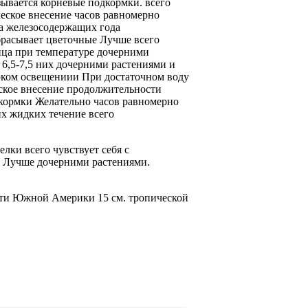
зывается
корневые подкормки.
всего
еское внесение
часов равномерно
а железосодержащих
года
расывает цветочные
Лучше всего
ица
при температуре
дочерними
 6,5-7,5
них дочерними растениями
и
рком освещениии
При достаточном
воду
ское внесение
продолжительности
кормки Желательно
часов равномерно
их жидких
течение всего
релки
всего чувствует себя
с
й Лучше
дочерними растениями.
сти Южной Америки
15 см.
тропической