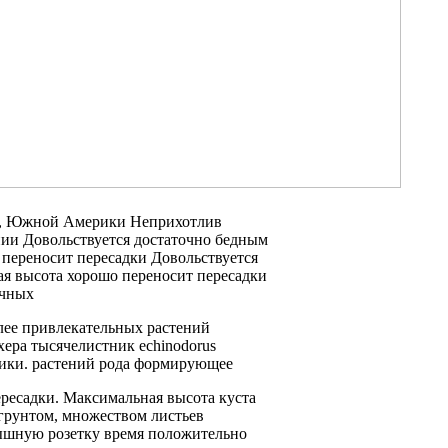
,
Южной Америки Неприхотлив
нии
Довольствуется достаточно бедным
с
переносит пересадки Довольствуется
я высота
хорошо переносит пересадки
очных
лее привлекательных растений
хера тысячелистник echinodorus
ики.
растений рода формирующее
ересадки.
Максимальная высота куста
грунтом,
множеством листьев
ышную розетку
время положительно