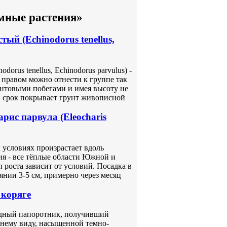
мные растения»
ый (Echinodorus tenellus,
rus tenellus, Echinodorus parvulus) -
 правом можно отнести к группе так
нтовыми побегами и имея высоту не
ий срок покрывает грунт живописной
рис парвула (Eleocharis
х условиях произрастает вдоль
ия - все тёплые области Южной и
роста зависит от условий. Посадка в
нии 3-5 см, примерно через месяц
а коряге
 водный папоротник, получивший
нему виду, насыщенной темно-