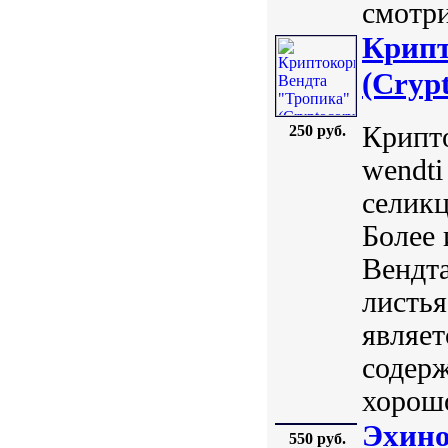
смотри
Крипт
(Cryp
Крипто
250 руб.
wendti
селикц
Более 
Вендта
листья
являет
содерж
хорошо
Эхино
550 руб.