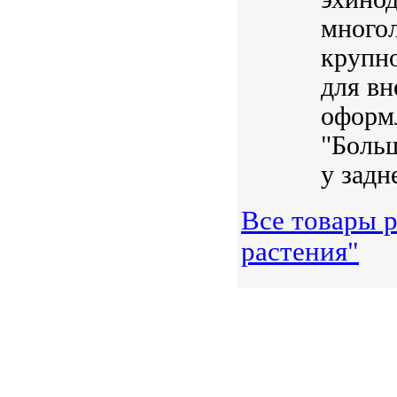
многол
крупно
для вн
оформ
"Больш
у задне
Все товары 
растения"