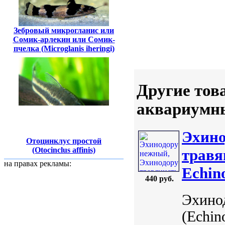
Зебровый микрогланис или
Сомик-арлекин или Сомик-
пчелка (Microglanis iheringi)
Другие тов
аквариумны
Эхино
Отоцинклус простой
(Otocinclus affinis)
травя
на правах рекламы:
Echin
440 руб.
Эхино
(Echin