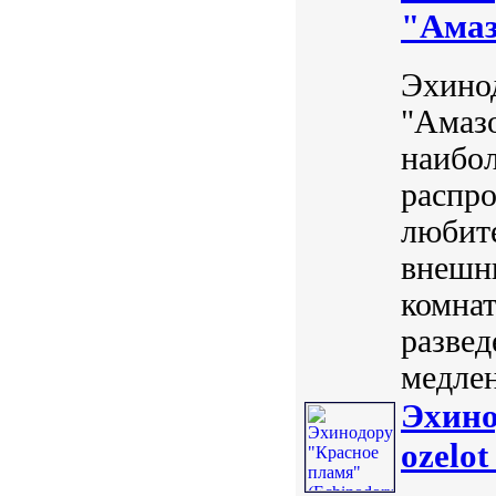
"Амаз
Эхино
"Амазо
наибол
распро
любит
внешн
комнат
развед
медлен
Эхино
ozelo