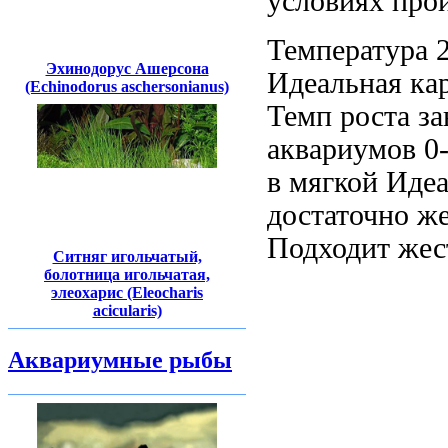
условиях прои
Температура 
Эхинодорус Ашерсона
Идеальная ка
(Echinodorus aschersonianus)
Темп роста за
аквариумов
0-
в мягкой
Идеа
достаточно же
Подходит
жес
Ситняг игольчатый,
болотница игольчатая,
элеохарис (Eleocharis
acicularis)
Аквариумные рыбы