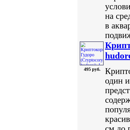
услови
на сре
в акв
подви
Крипт
hudoro
Крипто
495 руб.
один и
предст
содерж
популя
красив
см до 