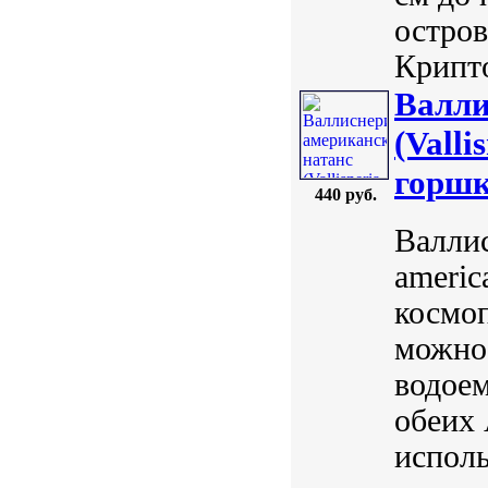
остров
Крипто
Валли
(Valli
горшк
440 руб.
Валлис
americ
космоп
можно 
водое
обеих 
исполь