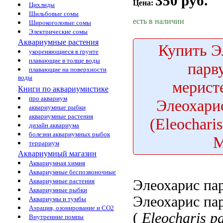
350 руб.
Цена:
Цихлиды
Шильбовые сомы
есть в наличии
Широкоголовые сомы
Электрические сомы
Аквариумные растения
Купить
Э
укореняющиеся в грунте
плавающие в толще воды
парв
плавающие на поверхности
воды
мерист
Книги по аквариумистике
про аквариум
Элеохари
аквариумные рыбки
аквариумные растения
(Eleocharis
дизайн аквариума
болезни аквариумных рыбок
террариум
Аквариумный магазин
Аквариумная химия
Аквариумные беспозвоночные
Элеохарис па
Аквариумные растения
Аквариумные рыбки
Элеохарис пар
Аквариумы и тумбы
Аэрация, озонирование и CO2
(
Eleocharis p
Внутренние помпы