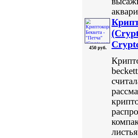
высажи
аквари
Крипт
(Crypt
Crypt
450 руб.
Крипто
beckett
считал
рассма
крипто
распро
компа
листья