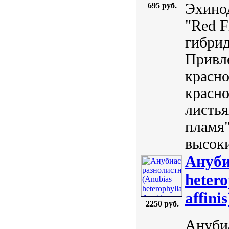
Эхинод
695 руб.
"Red F
гибрид
Привл
красно
красно
листья
пламя"
высок
Ануби
hetero
affini
2250 руб.
Анубиа