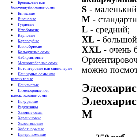
Броняковые или
S
- маленький
бокочешуйниковые сомы
Бычковые
M
- стандарт
Вьюновые
Гудиевые
L
- средний;
Иглобрюхие
Карповые
XL
- большой
Карпозубые
Клинобрюхие
XXL
- очень 
Кольчужные сомы
Ориентировоч
Лабиринтовые
Мешкожаберные сомы
можно посмот
Нотоптеровые или спиноперые
Панцирные сомы или
каллихтовые
Элеохарис
Пецилиевые
Пимелодовые или
плоскоголовые сомы
Элеохарис 
Полурылые
Радужницы
M
Хаковые сомы
Харациновые
Хелостомовые
Хоботнорылые
Центропомовые