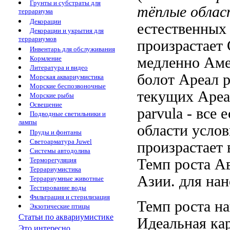
Грунты и субстраты для
тёплые облас
террариума
Декорации
естественны
Декорации и укрытия для
террариумов
произрастает
Инвентарь для обслуживания
медленно
Аме
Кормление
Литература и видео
болот Ареал 
Морская аквариумистика
Морские беспозвоночные
текущих
Ареа
Морские рыбы
Освещение
parvula
- все
е
Подводные светильники и
лампы
области
услов
Пруды и фонтаны
Светоарматура Juwel
произрастает
Системы автодолива
Темп роста
Ав
Терморегуляция
Террариумистика
Азии.
для на
Террариумные животные
Тестирование воды
Фильтрация и стерилизация
Темп роста
на
Экзотические птицы
Статьи по аквариумистике
Идеальная ка
Это интересно...