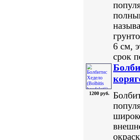
популя
полным
назыв
грунто
6 см, 
срок п
Болбит
коряг
Болбит
1200 руб.
попул
широко
внешн
окраск