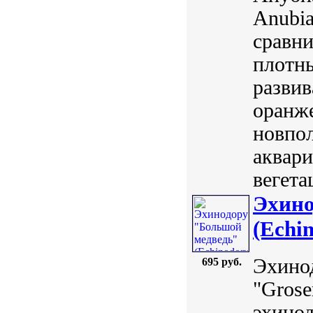
Anubias
сравни
плотн
развив
оранже
новпол
аквари
вегета
Эхино
(Echi
Эхинод
695 руб.
"Grose
эхинод