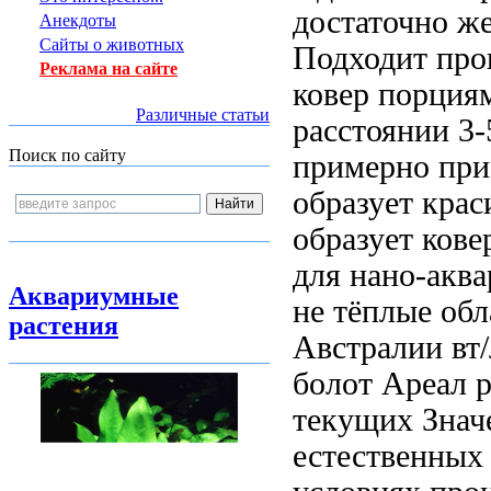
достаточно же
Анекдоты
Сайты о животных
Подходит
про
Реклама на сайте
ковер
порция
Различные статьи
расстоянии 3
Поиск по сайту
примерно
при
образует кра
образует
кове
для нано-акв
Аквариумные
не
тёплые об
растения
Австралии
вт
болот Ареал 
текущих
Знач
естественных