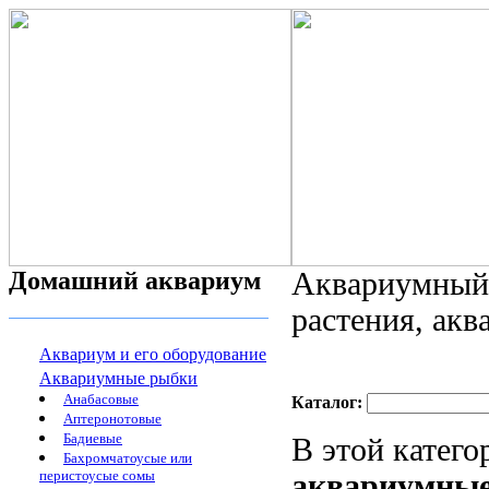
Домашний аквариум
Аквариумный 
растения, ак
Аквариум и его оборудование
Аквариумные рыбки
Анабасовые
Каталог:
Аптеронотовые
Бадиевые
В этой катег
Бахромчатоусые или
перистоусые сомы
аквариумные