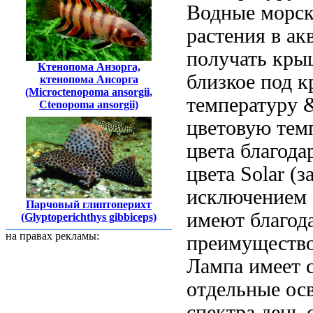
Водные
морск
растения
в ак
получать
кры
Ктенопома Анзорга,
близкое
под 
ктенопома Ансорга
(Microctenopoma ansorgii,
температуру 
Ctenopoma ansorgii)
цветовую тем
цвета благода
цвета
Solar (з
исключением 
Парчовый глиптоперихт
имеют
благод
(Glyptoperichthys gibbiceps)
на правах рекламы:
преимуществ
Лампа имеет
с
отдельные
ос
спектра
день 