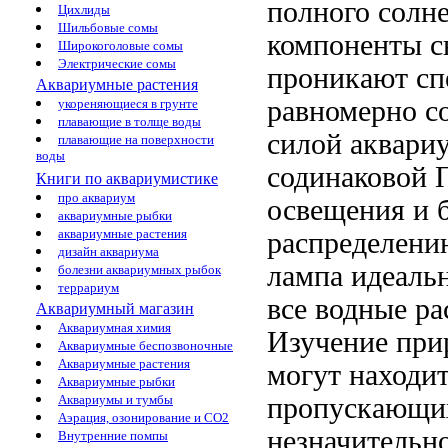
полного солн
Цихлиды
Шильбовые сомы
компоненты с
Широкоголовые сомы
Электрические сомы
проникают
сп
Аквариумные растения
равномерно с
укореняющиеся в грунте
плавающие в толще воды
силой
аквариу
плавающие на поверхности
воды
содинаковой
П
Книги по аквариумистике
про аквариум
освещения и
аквариумные рыбки
аквариумные растения
распределени
дизайн аквариума
лампа идеаль
болезни аквариумных рыбок
террариум
все водные ра
Аквариумный магазин
Аквариумная химия
Изучение при
Аквариумные беспозвоночные
Аквариумные растения
могут находи
Аквариумные рыбки
пропускающи
Аквариумы и тумбы
Аэрация, озонирование и CO2
незначительн
Внутренние помпы