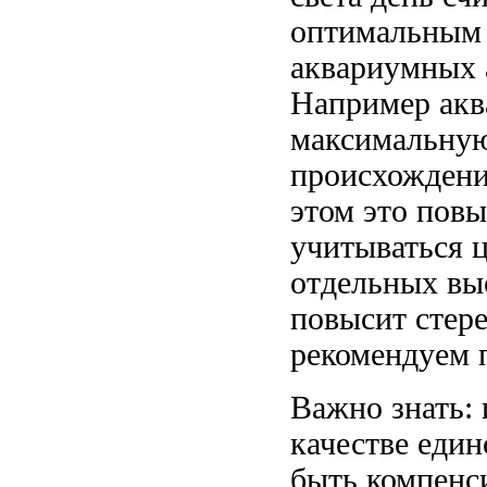
оптимальным
аквариумных
Например акв
максимальную
происхожден
этом
это повы
учитываться
отдельных
вы
повысит стер
рекомендуем 
Важно знать:
качестве еди
быть компенс