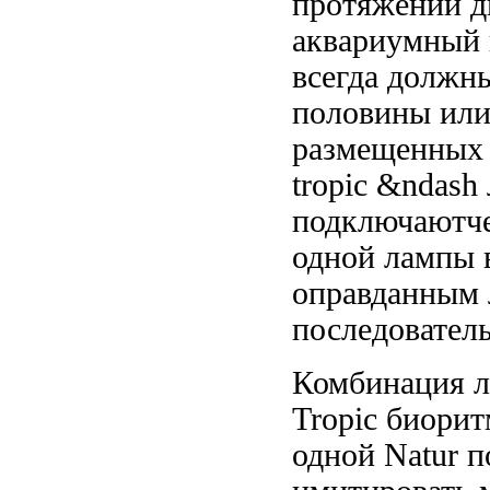
протяжении д
аквариумный
всегда должн
половины ил
размещенны
tropic &ndash
подключаютче
одной лампы
оправданным
последовател
Комбинация 
Tropic
биорит
одной
Natur п