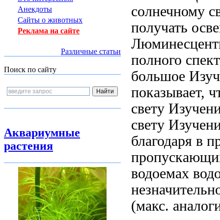
солнечному 
Анекдоты
Сайты о животных
получать осв
Реклама на сайте
Люминесцент
Различные статьи
полного спек
Поиск по сайту
большое
Изуч
показывает, 
свету Изучен
свету Изучен
Аквариумные
благодаря
в п
растения
пропускающи
водоемах
вод
незначительн
(макс.
аналог