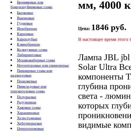
мм, 4000 к
Броняковые или
бокочешуйниковые сомы
Бычковые
Вьюновые
Гудиевые
1846 руб.
Цена:
Иглобрюхие
Карповые
В настоящее время этого 
Карпозубые
Клинобрюхие
Кольчужные сомы
Лампа JBL
jbl
Лабиринтовые
Мешкожаберные сомы
Solar Ultra
Вс
Нотоптеровые или спиноперые
Панцирные сомы или
компоненты
T
каллихтовые
Пецилиевые
глубина прон
Пимелодовые или
плоскоголовые сомы
света
- люмин
Полурылые
Радужницы
которых глуб
Хаковые сомы
проникновен
Харациновые
Хелостомовые
видимые комп
Хоботнорылые
Центропомовые