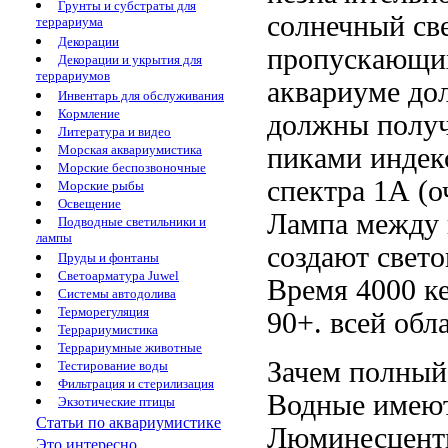
Грунты и субстраты для
солнечный св
террариума
Декорации
пропускающих
Декорации и укрытия для
террариумов
аквариуме до
Инвентарь для обслуживания
Кормление
должны получ
Литература и видео
пиками
индек
Морская аквариумистика
Морские беспозвоночные
спектра
1А (о
Морские рыбы
Освещение
Лампа
между 
Подводные светильники и
лампы
создают свето
Пруды и фонтаны
Светоарматура Juwel
Время
4000 к
Системы автодолива
Терморегуляция
90+.
всей обл
Террариумистика
Террариумные животные
Зачем полны
Тестирование воды
Фильтрация и стерилизация
Водные
имею
Экзотические птицы
Статьи по аквариумистике
Люминесцент
Это интересно...