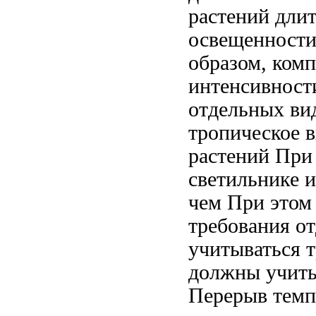
растений
дли
освещенност
образом,
комп
интенсивност
отдельных ви
тропическое
в
растений
При
светильнике
и
чем
При этом
требования о
учитываться 
должны учиты
Перерыв
темп