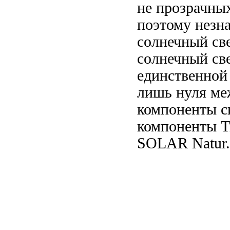
не
прозрачны
поэтому
незн
солнечный св
солнечный св
единственной
лишь
нуля ме
компоненты с
компоненты
T
SOLAR Natur