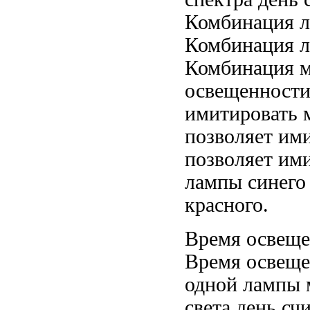
Комбинация л
Комбинация 
Комбинация
м
освещенности
имитировать 
позволяет им
позволяет им
лампы
синего
красного.
Время освещ
Время освещ
одной лампы
света
день сч