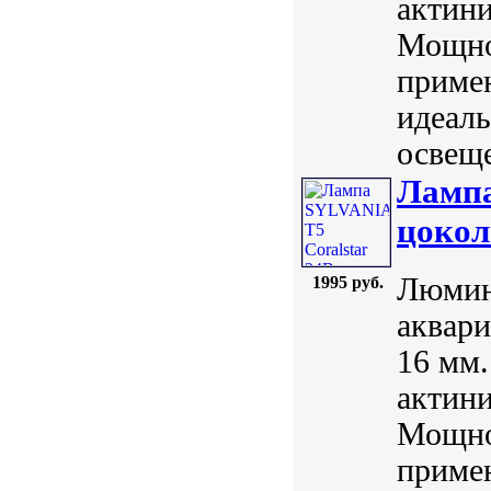
актин
Мощно
приме
идеал
освещ
Лампа
цокол
Люмин
1995 руб.
аквари
16 мм.
актин
Мощно
приме