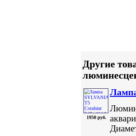
Другие тов
люминесцен
Лампа
Люмин
аквари
1950 руб.
Диамет