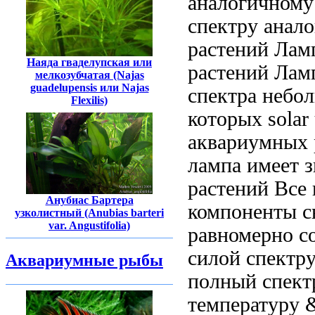
аналогичному
спектру анал
растений Лам
Наяда гваделупская или
растений Лам
мелкозубчатая (Najas
guadelupensis или Najas
спектра
небол
Flexilis)
которых
solar 
аквариумных 
лампа
имеет з
растений
Все
Анубиас Бартера
компоненты с
узколистный (Anubias barteri
var. Angustifolia)
равномерно
с
силой
спектр
Аквариумные рыбы
полный спект
температуру 