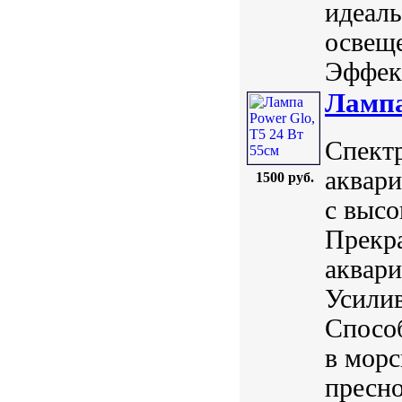
идеал
освещ
Эффект
Лампа
Спектр
аквари
1500 руб.
с высо
Прекра
аквар
Усилив
Способ
в морс
пресно