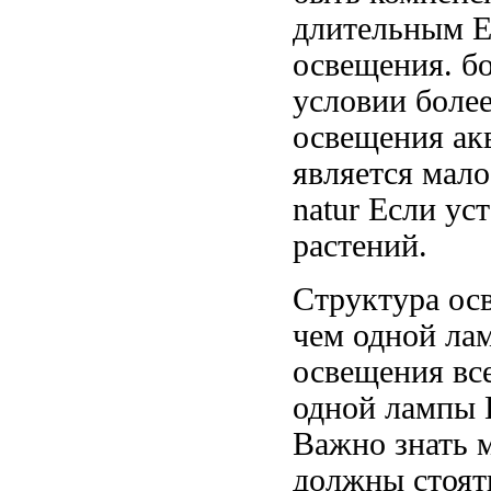
длительным
Е
освещения.
б
условии более
освещения а
является мал
natur Если ус
растений.
Структура ос
чем одной ла
освещения
вс
одной лампы
Важно знать
м
должны стоя