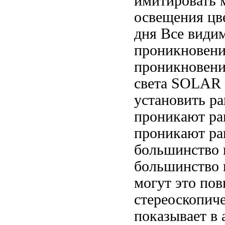
имитировать
освещения
цв
дня
Все види
проникновени
проникновен
света
SOLAR N
установить
ра
проникают ра
проникают ра
большинство 
большинство 
могут
это по
стереоскопич
показывает
в 