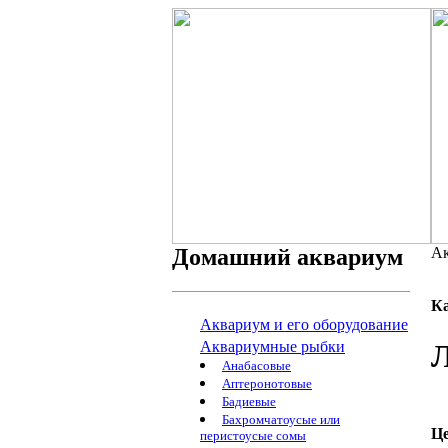
Домашний аквариум
Ак
К
Аквариум и его оборудование
Аквариумные рыбки
Л
Анабасовые
Аптеронотовые
Бадиевые
Бахромчатоусые или
Ц
перистоусые сомы