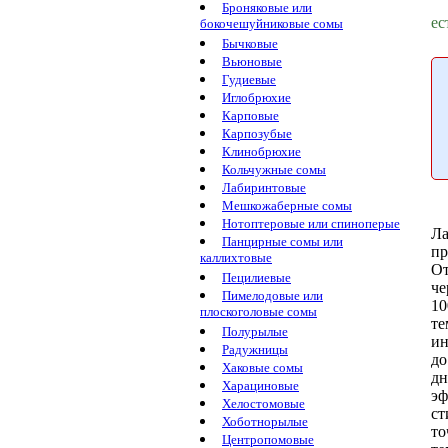
Броняковые или
ес
бокочешуйниковые сомы
Бычковые
Вьюновые
Гудиевые
Иглобрюхие
Карповые
Карпозубые
Клинобрюхие
Кольчужные сомы
Лабиринтовые
Мешкожаберные сомы
Нотоптеровые или спиноперые
Ла
Панцирные сомы или
пр
каллихтовые
От
Пецилиевые
че
Пимелодовые или
10
плоскоголовые сомы
те
Полурылые
ин
Радужницы
д
Хаковые сомы
дн
Харациновые
эф
Хелостомовые
ст
Хоботнорылые
то
Центропомовые