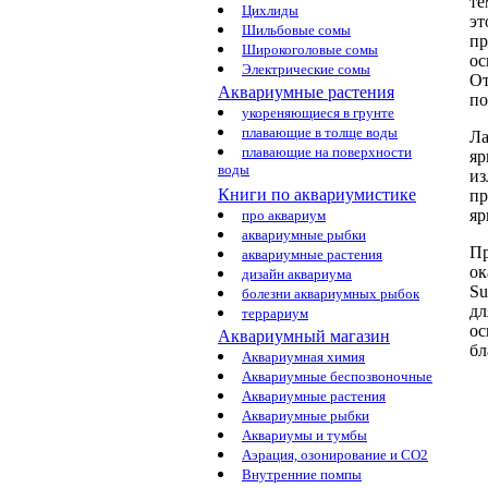
те
Цихлиды
эт
Шильбовые сомы
пр
Широкоголовые сомы
ос
Электрические сомы
От
Аквариумные растения
по
укореняющиеся в грунте
плавающие в толще воды
Ла
плавающие на поверхности
яр
воды
из
Книги по аквариумистике
пр
яр
про аквариум
аквариумные рыбки
П
аквариумные растения
ок
дизайн аквариума
Su
болезни аквариумных рыбок
дл
террариум
ос
Аквариумный магазин
бл
Аквариумная химия
Аквариумные беспозвоночные
Аквариумные растения
Аквариумные рыбки
Аквариумы и тумбы
Аэрация, озонирование и CO2
Внутренние помпы