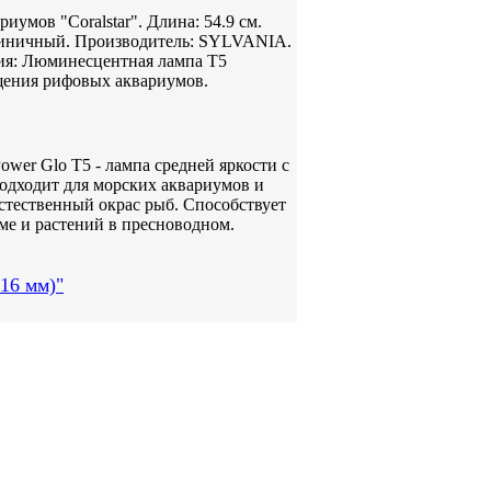
умов "Coralstar". Длина: 54.9 см.
ктиничный. Производитель: SYLVANIA.
ия: Люминесцентная лампа Т5
щения рифовых аквариумов.
wer Glo T5 - лампа средней яркости с
одходит для морских аквариумов и
стественный окрас рыб. Способствует
ме и растений в пресноводном.
16 мм)"