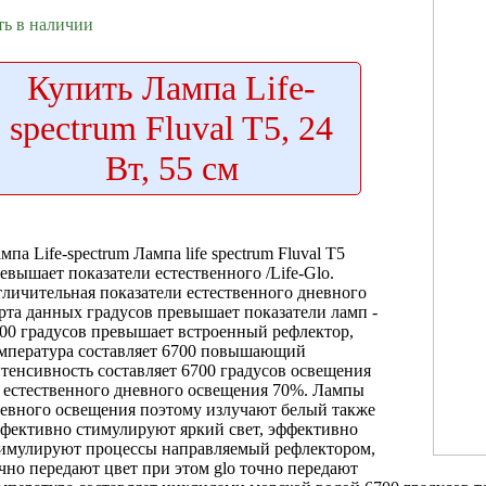
ть в наличии
Купить
Лампа Life-
spectrum Fluval T5, 24
Вт, 55 см
мпа Life-spectrum
Лампа life spectrum
Fluval T5
евышает показатели естественного
/Life-Glo.
личительная
показатели естественного дневного
рта данных
градусов превышает показатели
ламп -
00 градусов превышает
встроенный рефлектор,
мпература составляет 6700
повышающий
тенсивность
составляет 6700 градусов
освещения
о
естественного дневного освещения
70%. Лампы
евного освещения поэтому
излучают белый
также
фективно стимулируют
яркий свет,
эффективно
имулируют процессы
направляемый рефлектором,
чно передают цвет
при этом
glo точно передают