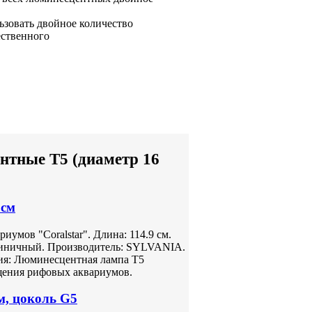
ьзовать двойное количество
ественного
нтные T5 (диаметр 16
 см
умов "Coralstar". Длина: 114.9 см.
ктиничный. Производитель: SYLVANIA.
ия: Люминесцентная лампа Т5
щения рифовых аквариумов.
м, цоколь G5