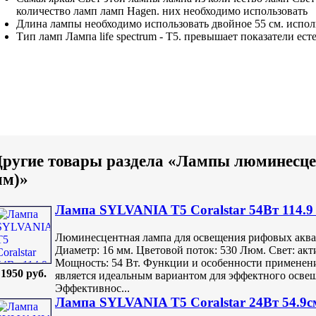
количество ламп
ламп Hagen.
них необходимо использовать
Длина лампы
необходимо использовать двойное
55 см.
испол
Тип ламп
Лампа life spectrum
- Т5.
превышает показатели ест
ругие товары раздела «Лампы люминесце
мм)»
Лампа SYLVANIA T5 Coralstar 54Вт 114.9
Люминесцентная лампа для освещения рифовых аквари
Диаметр: 16 мм. Цветовой поток: 530 Люм. Свет: а
Мощность: 54 Вт. Функции и особенности применен
1950 руб.
является идеальным вариантом для эффектного осве
Эффективнос...
Лампа SYLVANIA T5 Coralstar 24Вт 54.9с