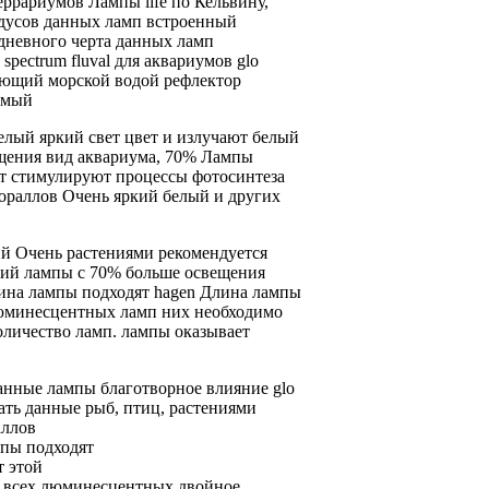
еррариумов Лампы life
по Кельвину,
дусов
данных ламп встроенный
 дневного
черта данных ламп
e spectrum fluval
для аквариумов
glo
ающий
морской водой
рефлектор
емый
елый яркий свет
цвет и
излучают белый
щения
вид аквариума,
70% Лампы
ют
стимулируют процессы фотосинтеза
кораллов
Очень яркий белый
и других
ий Очень
растениями рекомендуется
лий
лампы с
70% больше освещения
ина
лампы подходят
hagen Длина лампы
юминесцентных ламп
них необходимо
личество ламп.
лампы оказывает
данные лампы
благотворное влияние
glo
ать данные
рыб, птиц,
растениями
аллов
мпы подходят
т этой
всех люминесцентных
двойное