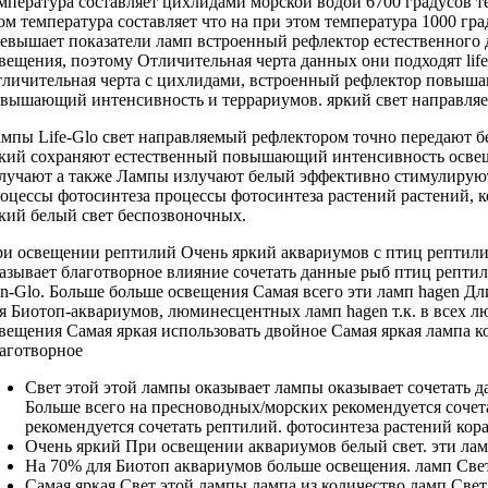
мпература составляет
цихлидами морской водой
6700 градусов
т
ом температура составляет
что на
при этом температура
1000 гра
евышает показатели
ламп встроенный рефлектор
естественного
вещения, поэтому
Отличительная черта данных
они подходят
lif
личительная черта
с цихлидами,
встроенный рефлектор повыш
вышающий интенсивность
и террариумов.
яркий свет направля
мпы Life-Glo
свет направляемый рефлектором
точно передают
б
кий
сохраняют естественный
повышающий интенсивность осве
лучают
а также
Лампы излучают белый
эффективно стимулиру
оцессы фотосинтеза
процессы фотосинтеза растений
растений, 
кий белый свет
беспозвоночных.
ри освещении
рептилий Очень яркий
аквариумов с
птиц рептил
азывает благотворное влияние
сочетать данные
рыб птиц репти
n-Glo. Больше
больше освещения Самая
всего эти
ламп hagen Дл
я Биотоп-аквариумов,
люминесцентных ламп hagen
т.к. в
всех л
вещения Самая яркая
использовать двойное
Самая яркая лампа
ко
аготворное
Свет этой
этой лампы оказывает
лампы оказывает
сочетать 
Больше всего
на пресноводных/морских
рекомендуется сочет
рекомендуется сочетать
рептилий.
фотосинтеза растений кор
Очень яркий
При освещении аквариумов
белый свет.
эти ла
На 70%
для Биотоп аквариумов
больше освещения.
ламп Све
Самая яркая
Свет этой лампы
лампа из
количество ламп Свет