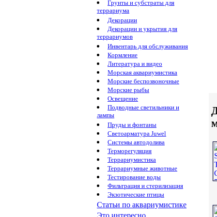
Грунты и субстраты для
террариума
Декорации
Декорации и укрытия для
террариумов
Инвентарь для обслуживания
Кормление
Литература и видео
Морская аквариумистика
Морские беспозвоночные
Морские рыбы
Освещение
Подводные светильники и
Д
лампы
Пруды и фонтаны
Светоарматура Juwel
Системы автодолива
Терморегуляция
Террариумистика
Террариумные животные
Тестирование воды
Фильтрация и стерилизация
Экзотические птицы
Статьи по аквариумистике
Это интересно...