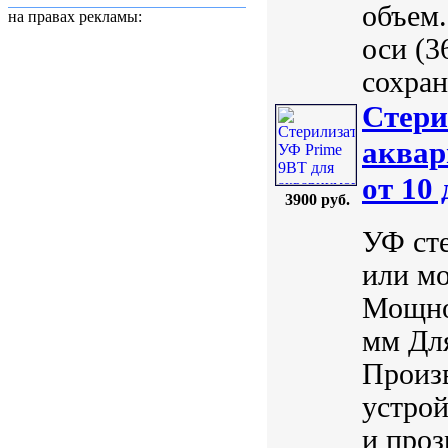
объем
на правах рекламы:
оси (3
сохран
Стери
аквар
от 10
3900 руб.
УФ сте
или мо
Мощнос
мм Для
Произ
устрой
и проз