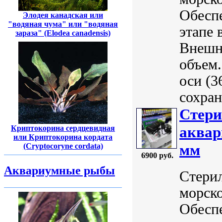
Обеспе
Элодея канадская или
"водяная чума" или "водяная
этапе 
зараза" (Elodea canadensis)
Внешн
объем
оси (3
сохран
Стери
аквар
Криптокорина сердцевидная
или Криптокорина кордата
мм
(Cryptocoryne cordata)
6900 руб.
Аквариумные рыбы
Стери
морск
Обеспе