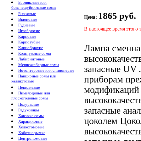
Броняковые или
бокочешуйниковые сомы
1865 руб.
Бычковые
Цена:
Вьюновые
Гудиевые
В настоящее время этого 
Иглобрюхие
Карповые
Карпозубые
Лампа сменн
Клинобрюхие
Кольчужные сомы
высококачест
Лабиринтовые
Мешкожаберные сомы
запасные
UV J
Нотоптеровые или спиноперые
Панцирные сомы или
приборам пр
каллихтовые
модификаций
Пецилиевые
Пимелодовые или
высококачест
плоскоголовые сомы
Полурылые
запасные
ана
Радужницы
Хаковые сомы
цоколем Цоко
Харациновые
Хелостомовые
высококачест
Хоботнорылые
Центропомовые