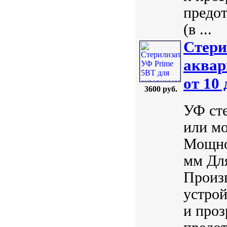
предо
(в ...
Стери
аквар
от 10
3600 руб.
УФ сте
или мо
Мощнос
мм Для
Произ
устрой
и проз