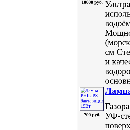
Ультра
10000 руб.
исполь
водоём
Мощнос
(морск
см Ст
и каче
водоро
основн
Лампа
Газора
УФ-ст
700 руб.
повер