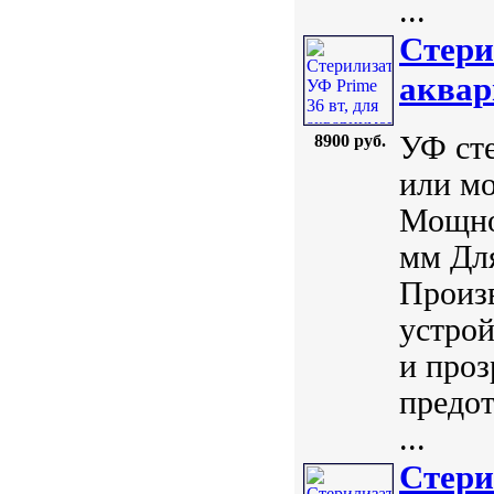
...
Стери
аквар
УФ сте
8900 руб.
или мо
Мощнос
мм Для
Произ
устрой
и проз
предо
...
Стери