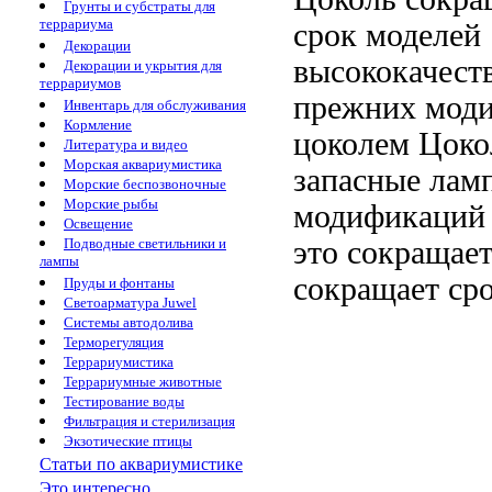
Грунты и субстраты для
террариума
срок
моделей
Декорации
высококачест
Декорации и укрытия для
террариумов
прежних мод
Инвентарь для обслуживания
Кормление
цоколем Цоко
Литература и видео
Морская аквариумистика
запасные лам
Морские беспозвоночные
Морские рыбы
модификаций
Освещение
это сокращае
Подводные светильники и
лампы
сокращает ср
Пруды и фонтаны
Светоарматура Juwel
Системы автодолива
Терморегуляция
Террариумистика
Террариумные животные
Тестирование воды
Фильтрация и стерилизация
Экзотические птицы
Статьи по аквариумистике
Это интересно...