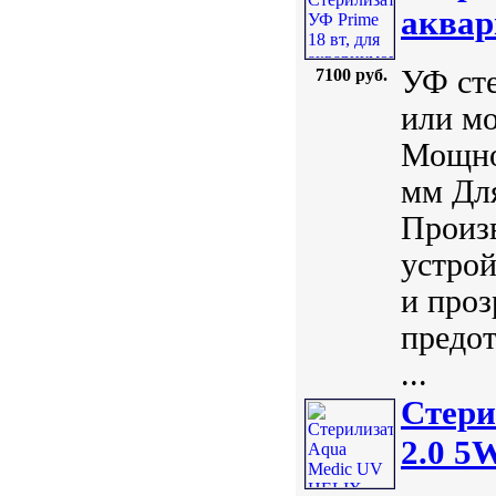
аквар
УФ сте
7100 руб.
или мо
Мощнос
мм Для
Произ
устрой
и проз
предо
...
Стери
2.0 5