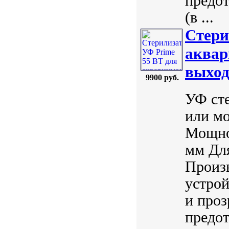
предо
(в ...
Стери
аквар
выход
9900 руб.
УФ сте
или мо
Мощнос
мм Для
Произ
устрой
и проз
предо