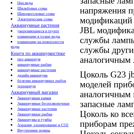
запасные лам
Цихлиды
напряжения
п
Шильбовые сомы
Широкоголовые сомы
модификаций
Электрические сомы
Аквариумные растения
JBL
модифика
укореняющиеся в грунте
плавающие в толще воды
службы ламп
плавающие на поверхности
воды
службы
други
Книги по аквариумистике
аналогичным
про аквариум
аквариумные рыбки
аквариумные растения
Цоколь G23
j
дизайн аквариума
болезни аквариумных рыбок
моделей
приб
террариум
аналогичным 
Аквариумный магазин
Аквариумная химия
запасные лам
Аквариумные беспозвоночные
Аквариумные растения
Цоколь
ко вс
Аквариумные рыбки
Аквариумы и тумбы
приборам пр
Аэрация, озонирование и CO2
Внутренние помпы
Цоколь
сокра