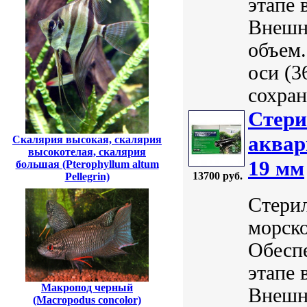
этапе 
Внешн
объем
оси (3
сохран
Стери
аквар
Скалярия высокая, скалярия
высокотелая, скалярия
19 мм
большая (Pterophyllum altum
13700 руб.
Pellegrin)
Стери
морск
Обеспе
этапе 
Макропод черный
Внешн
(Macropodus concolor)