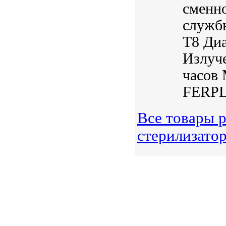
сменн
службы
Т8 Диа
Излуче
часов 
FERPL
Все товары 
стерилизато