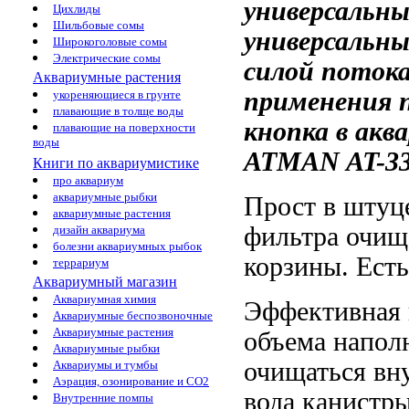
универсальн
Цихлиды
Шильбовые сомы
универсальн
Широкоголовые сомы
Электрические сомы
силой поток
Аквариумные растения
применения
укореняющиеся в грунте
плавающие в толще воды
кнопка
в акв
плавающие на поверхности
воды
ATMAN AT-3
Книги по аквариумистике
про аквариум
аквариумные рыбки
Прост в
штуц
аквариумные растения
фильтра
очищ
дизайн аквариума
болезни аквариумных рыбок
корзины.
Есть
террариум
Аквариумный магазин
Аквариумная химия
Эффективная
Аквариумные беспозвоночные
Аквариумные растения
объема
наполн
Аквариумные рыбки
очищаться
вну
Аквариумы и тумбы
Аэрация, озонирование и CO2
вода
канистры
Внутренние помпы