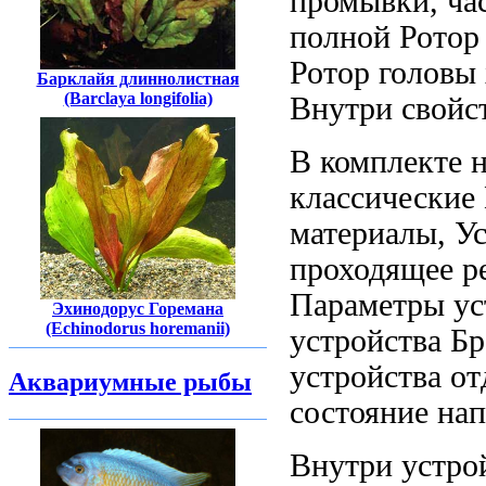
промывки, ча
полной
Ротор
Ротор головы
Барклайя длиннолистная
(Barclaya longifolia)
Внутри
свойст
В комплекте
классические
материалы,
Ус
проходящее р
Параметры ус
Эхинодорус Горемана
(Echinodorus horemanii)
устройства Бр
устройства
от
Аквариумные рыбы
состояние
нап
Внутри устро