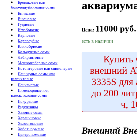
аквариума
Броняковые или
бокочешуйниковые сомы
Бычковые
Вьюновые
Гудиевые
11000 руб.
Цена:
Иглобрюхие
Карповые
есть в наличии
Карпозубые
Клинобрюхие
Кольчужные сомы
Купить
Лабиринтовые
Мешкожаберные сомы
внешний 
Нотоптеровые или спиноперые
Панцирные сомы или
3335S для
каллихтовые
Пецилиевые
до 200 лит
Пимелодовые или
плоскоголовые сомы
ч, 
Полурылые
Радужницы
Хаковые сомы
Харациновые
Хелостомовые
Внешний
Вн
Хоботнорылые
Центропомовые