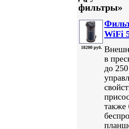
фильтры»
Фильт
WiFi 5
Внешн
18200 руб.
в прес
до 250
управл
свойст
присос
также 
беспро
планше