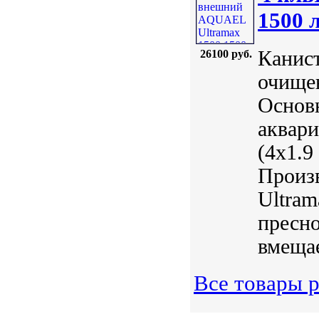
1500 л
Канист
26100 руб.
очищен
Основ
аквари
(4х1.9
Произв
Ultram
пресно
вмещае
Все товары 