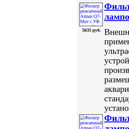
Фильт
лампо
Внешн
5635 руб.
приме
ультр
устрой
произв
размещ
аквари
станда
устано
Фильт
лампо