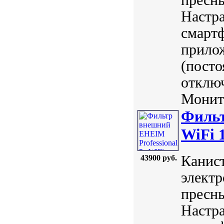
Настра
смартф
прило
(посто
отключ
Монито
Фильт
WiFi 1
Канист
43900 руб.
элект
пресн
Настра