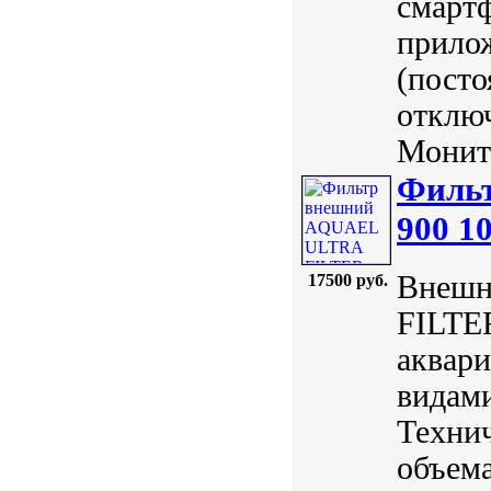
смартф
прило
(посто
отключ
Монито
Филь
900 1
Внешн
17500 руб.
FILTER
аквари
видам
Технич
объема