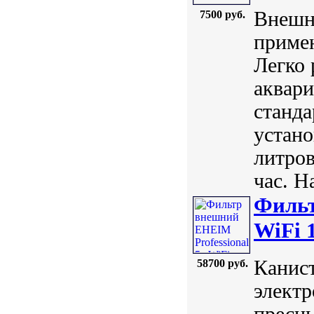
Внешн
7500 руб.
примен
Легко 
аквари
станда
устано
литров
час. Н
Фильт
WiFi 1
Канист
58700 руб.
элект
пресн