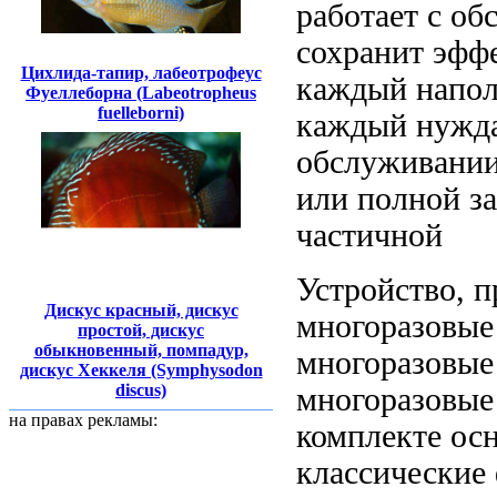
работает с
об
сохранит эфф
Цихлида-тапир, лабеотрофеус
каждый напол
Фуеллеборна (Labeotropheus
fuelleborni)
каждый
нужда
обслуживани
или полной з
частичной
Устройство, 
Дискус красный, дискус
многоразовые
простой, дискус
обыкновенный, помпадур,
многоразовые
дискус Хеккеля (Symphysodon
discus)
многоразовые
на правах рекламы:
комплекте ос
классические