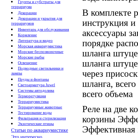
Грунты и субстраты для
террариума
В комплекте
Декорации
Декорации и укрытия для
инструкция и
террариумов
Инвентарь для обслуживания
аксессуары
за
Кормление
порядке расп
Литература и видео
Морская аквариумистика
шланга штуце
Морские беспозвоночные
Морские рыбы
шланга штуц
Освещение
Подводные светильники и
через
присоск
лампы
Пруды и фонтаны
шланга,
всего
Светоарматура Juwel
Системы автодолива
всего объема
Терморегуляция
Террариумистика
Реле на
две к
Террариумные животные
Тестирование воды
корзины Эффе
Фильтрация и стерилизация
Экзотические птицы
Эффективная 
Статьи по аквариумистике
Это интересно...