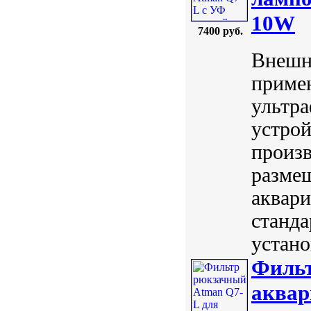
10W
7400 руб.
Внешн
примен
ультр
устрой
произв
размещ
аквари
станда
устано
Фильт
аквар