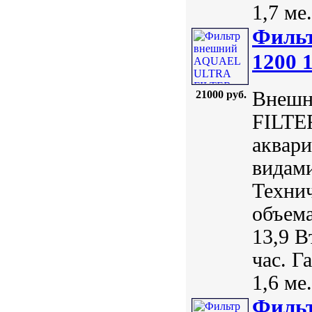
1,7 ме.
Филь
1200 
Внешн
21000 руб.
FILTER
аквари
видам
Технич
объема
13,9 В
час. Г
1,6 ме.
Фильт