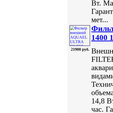
Вт. Ma
Гарант
мет...
Филь
1400 
Внешн
21900 руб.
FILTER
аквари
видам
Технич
объема
14,8 В
час. Г