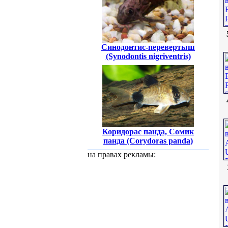
Синодонтис-перевертыш
(Synodontis nigriventris)
Коридорас панда, Сомик
панда (Corydoras panda)
на правах рекламы: