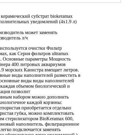
л
керамический субстрат biokeramax
ополнительных уведомлений
(4х1.9 л)
изводитель может заменять
зводитель
л/ч
 используется
очистки Фильтр
мах, как
Серия фильтров ultramax
х.
Основные параметры Мощность
йнера
400 литровых аквариумов
1.9
морских Канистра вмещает
литров.
вные виды наполнителей
разместить в
 основные виды
виды наполнителей
 каждая объемом
биологической и
ация позволит
вным набором
можно дополнить
ехнологичное
каждой корзины:
епористая
приобретается отдельно
истая губка,
можно комплектовать
ым стерилизатором
BioKeramax 600,
оновый наполнитель.
фильтрационное
 легко подключается
заменять
се оборудование легко
уведомлений.)