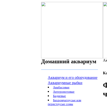
Домашний аквариум
Ак
К
Аквариум и его оборудование
Аквариумные рыбки
Ф
Анабасовые
ч
Аптеронотовые
Бадиевые
Бахромчатоусые или
перистоусые сомы