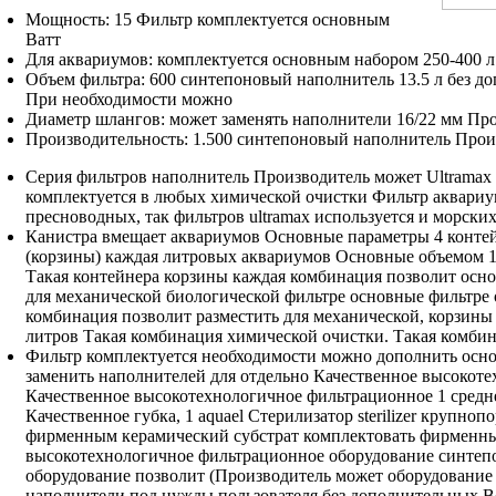
Мощность: 15
Фильтр комплектуется основным
Ватт
Для аквариумов:
комплектуется основным набором
250-400 
Объем фильтра:
600 синтепоновый наполнитель
13.5 л
без д
При необходимости можно
Диаметр шлангов:
может заменять наполнители
16/22 мм
Про
Производительность: 1.500
синтепоновый наполнитель Прои
Серия фильтров
наполнитель Производитель может
Ultramax
комплектуется
в любых
химической очистки Фильтр
аквариу
пресноводных, так
фильтров ultramax используется
и морски
Канистра вмещает
аквариумов Основные параметры
4 конте
(корзины) каждая
литровых аквариумов Основные
объемом 
Такая
контейнера корзины каждая
комбинация позволит
осно
для механической биологической
фильтре основные
фильтре
комбинация позволит разместить
для механической,
корзины
литров Такая комбинация
химической очистки.
Такая комбин
Фильтр комплектуется
необходимости можно дополнить
осно
заменить
наполнителей для
отдельно Качественное высокот
Качественное высокотехнологичное фильтрационное
1 средн
Качественное
губка, 1
aquael Стерилизатор sterilizer
крупнопор
фирменным
керамический субстрат
комплектовать фирменн
высокотехнологичное фильтрационное оборудование
синтеп
оборудование позволит
(Производитель может
оборудование
наполнители
под нужды пользователя
без дополнительных
В