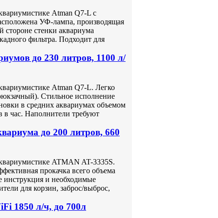
квариумистике Atman Q7-L с
расположена УФ-лампа, производящая
й стороне стенки аквариума
кадного фильтра. Подходит для
умов до 230 литров, 1100 л/
квариумистике Atman Q7-L. Легко
(рюкзачный). Стильное исполнение
ановки в средних аквариумах объемом
ов в час. Наполнители требуют
ариума до 200 литров, 660
аквариумистике ATMAN AT-3335S.
ффективная прокачка всего объема
те инструкция и необходимые
тели для корзин, заброс/выброс,
Fi 1850 л/ч, до 700л