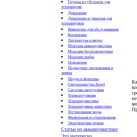
Грунты и субстраты для
террариума
Декорации
Декорации и укрытия для
террариумов
Инвентарь для обслуживания
Кормление
Литература и видео
Морская аквариумистика
Морские беспозвоночные
Морские рыбы
Освещение
Подводные светильники и
лампы
Пруды и фонтаны
Ка
Светоарматура Juwel
ко
Системы автодолива
ср
Терморегуляция
не
Террариумистика
мо
Террариумные животные
Пр
Тестирование воды
Фильтрация и стерилизация
Экзотические птицы
Статьи по аквариумистике
Это интересно...