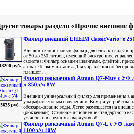
ругие товары раздела «Прочие внешние 
Фильтр внешний EHEIM classicVario+e 250 
Внешний канистровый фильтр для очистки воды в п
от 50 до 250 литров, имеющий электронное управлен
свойства: Фильтр оснащен шлангами, флейтой, прис
18200 руб.
а также блоком питания. Для управления по беспров
планшет ...
Фильтр рюкзачный Atman Q7-Muv с УФ л
л 850л/ч 8W
Внешний универсальный фильтр для применения в а
ультрафиолетовым излучением. Внутри устройства 
5635 руб.
обеззараживание воды. Легко размещается на внешне
(рюкзачный). Стильное исполнение стандартного кас
установки в средних аквариумах об...
Фильтр рюкзачный Atman Q7-L с УФ ламп
1100л/ч 10W