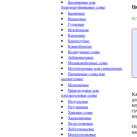
Броняковые или
Ц
бокочешуйниковые сомы
Бычковые
ес
Вьюновые
Гудиевые
Иглобрюхие
Карповые
Карпозубые
Клинобрюхие
Кольчужные сомы
Лабиринтовые
Мешкожаберные сомы
Нотоптеровые или спиноперые
Панцирные сомы или
каллихтовые
Пецилиевые
Пимелодовые или
Ка
плоскоголовые сомы
дл
Полурылые
ке
Радужницы
су
Хаковые сомы
ко
Харациновые
Хелостомовые
Ос
Хоботнорылые
на
Центропомовые