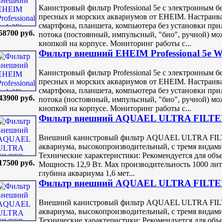
Канистровый фильтр Professional 5e с электронным 
пресных и морских аквариумов от EHEIM. Настраива
смартфона, планшета, компьютера без установки пр
58700 руб.
потока (постоянный, импульсный, "био", ручной) м
кнопкой на корпусе. Мониторинг работы с...
Фильтр внешний EHEIM Professional 5e WiF
Канистровый фильтр Professional 5e с электронным 
пресных и морских аквариумов от EHEIM. Настраива
смартфона, планшета, компьютера без установки пр
43900 руб.
потока (постоянный, импульсный, "био", ручной) м
кнопкой на корпусе. Мониторинг работы с...
Фильтр внешний AQUAEL ULTRA FILTER 
Внешний канистровый фильтр AQUAEL ULTRA FILTE
аквариума, высокопроизводительный, с тремя видам
Технические характеристики: Рекомендуется для объе
17500 руб.
Мощность 12,9 Вт. Max производительность 1000 литр
глубина аквариума 1,6 мет...
Фильтр внешний AQUAEL ULTRA FILTER 
Внешний канистровый фильтр AQUAEL ULTRA FILTE
аквариума, высокопроизводительный, с тремя видам
Технические характеристики: Рекомендуется для объе