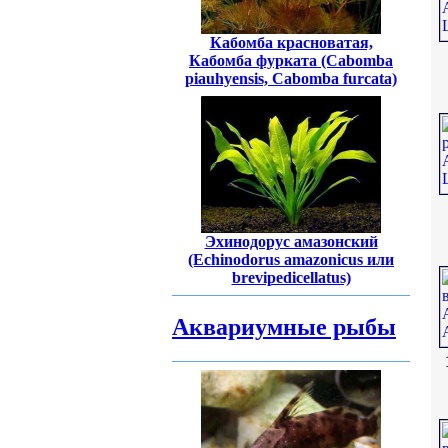
Кабомба красноватая,
Кабомба фурката (Cabomba
piauhyensis, Cabomba furcata)
Эхинодорус амазонский
(Echinodorus amazonicus или
brevipedicellatus)
Аквариумные рыбы