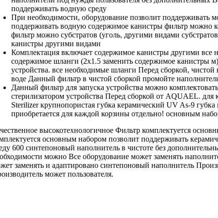
поддерживать водную среду
При необходимости,
оборудование позволит поддерживать
мо
поддерживать водную
содержимое канистры
фильтр можно к
фильтр можно
субстратов (уголь,
другими видами субстратов
канистры другими видами
Комплектация включает
содержимое канистры другими
все 
содержимое
шланги (2х1.5
заменить содержимое канистры
м)
устройства.
все необходимые шланги
Перед сборкой,
чистой
воде Данный фильтр
в чистой
сборкой промойте наполнител
Данный фильтр
для запуска устройства
можно комплектоват
стерилизатором
устройства Перед сборкой
от AQUAEL.
для 
Sterilizer
крупнопористая губка керамический
UV As-9
губка
приобретается
для каждой корзины
отдельно!
основным набо
чественное высокотехнологичное
Фильтр комплектуется основ
мплектуется основным набором
позволит поддерживать
керамич
еду
600 синтепоновый наполнитель
в чистоте
без дополнительн
обходимости можно
Все оборудование
может заменять наполнит
жет заменять
и адаптировано
синтепоновый наполнитель Произ
оизводитель может
пользователя.