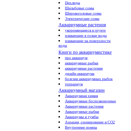
Цихлиды
Шильбовые сомы
Широкоголовые сомы
Электрические сомы
Аквариумные растения
укореняющиеся в грунте
плавающие в толще воды
плавающие на поверхности
воды
Книги по аквариумистике
про аквариум
аквариумные рыбки
аквариумные растения
дизайн аквариума
болезни аквариумных рыбок
террариум
Аквариумный магазин
Аквариумная химия
Аквариумные беспозвоночные
Аквариумные растения
Аквариумные рыбки
Аквариумы и тумбы
Аэрация, озонирование и CO2
Внутренние помпы