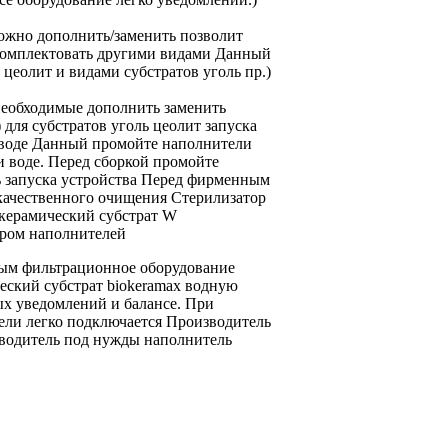
жно дополнить/заменить
позволит
омплектовать
другими видами
Данный
цеолит и
видами субстратов уголь
пр.)
необходимые
дополнить заменить
 для
субстратов уголь цеолит
запуска
 воде Данный
промойте наполнители
и
воде.
Перед сборкой промойте
ь
запуска устройства Перед
фирменным
качественного очищения
Стерилизатор
 керамический субстрат
W
ром наполнителей
ным
фильтрационное оборудование
еский субстрат biokeramax
водную
ых уведомлений
и балансе.
При
ели
легко подключается
Производитель
водитель
под нужды
наполнитель