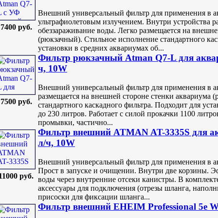
Внешний универсальный фильтр для применения в а
ультрафиолетовым излучением. Внутри устройства 
7400 руб.
обеззараживание воды. Легко размещается на внешне
(рюкзачный). Стильное исполнение стандартного кас
установки в средних аквариумах об...
Фильтр рюкзачный Atman Q7-L для аквари
ч, 10W
Внешний универсальный фильтр для применения в а
размещается на внешней стороне стенки аквариума 
7500 руб.
стандартного каскадного фильтра. Подходит для уст
до 230 литров. Работает с силой прокачки 1100 литр
промывки, частично...
Фильтр внешний ATMAN AT-3335S для акв
л/ч, 10W
Внешний универсальный фильтр для применения в 
Прост в запуске и очищении. Внутри две корзины. Э
11000 руб.
воды через внутренние отсеки канистры. В комплек
аксессуары для подключения (отрезы шланга, наполни
присоски для фиксации шланга...
Фильтр внешний EHEIM Professional 5e Wi