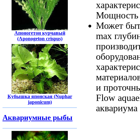
характери
Мощность
Может бы
Апоногетон курчавый
max глуби
(Aponogeton crispus)
производи
оборудова
характери
материало
и проточ
Flow
aquael
Кубышка японская (Nuphar
japonicum)
аквариума
Аквариумные рыбы