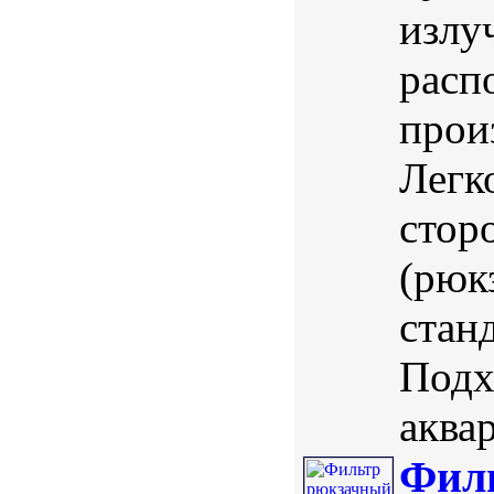
излу
расп
прои
Легк
стор
(рюк
стан
Подх
аквар
Филь