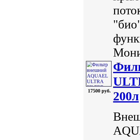
пото
"био
функ
Мони
Фил
ULTR
17500 руб.
200л
Внеш
AQUA