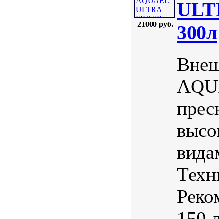
ULTR
21000 руб.
300л
Внеш
AQUA
прес
высо
вида
Техн
Реко
150 