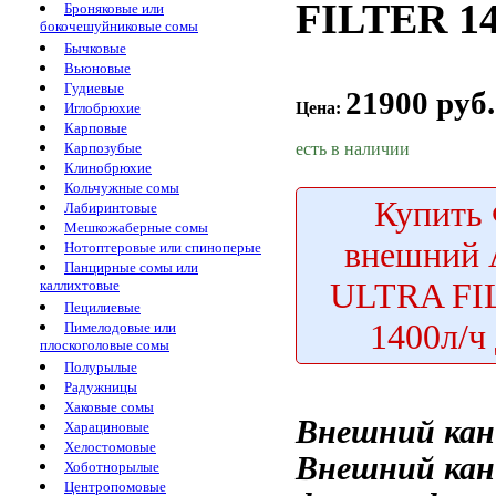
FILTER 14
Броняковые или
бокочешуйниковые сомы
Бычковые
Вьюновые
Гудиевые
21900 руб.
Цена:
Иглобрюхие
Карповые
есть в наличии
Карпозубые
Клинобрюхие
Кольчужные сомы
Купить
Лабиринтовые
Мешкожаберные сомы
внешний
Нотоптеровые или спиноперые
Панцирные сомы или
ULTRA FI
каллихтовые
Пецилиевые
1400л/ч
Пимелодовые или
плоскоголовые сомы
Полурылые
Радужницы
Хаковые сомы
Внешний ка
Харациновые
Хелостомовые
Внешний ка
Хоботнорылые
Центропомовые