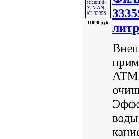
3335
11000 руб.
литр
Внеш
прим
ATMA
очищ
Эффе
воды
кани