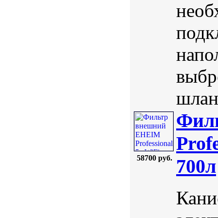
необ
подк
напо
выбр
шланг
Фил
Profe
58700 руб.
700л
Кани