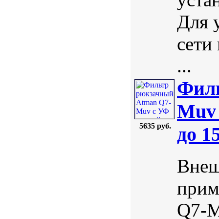
Для 
сети
...
Фил
Muv 
5635 руб.
до 1
Внеш
прим
Q7-M