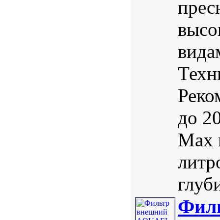
прес
высо
вида
Техн
Реко
до 2
Max 
литро
глуби
Фил