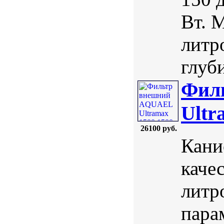
Вт. 
литро
глуби
Фил
Ultr
26100 руб.
Кани
каче
литр
пара