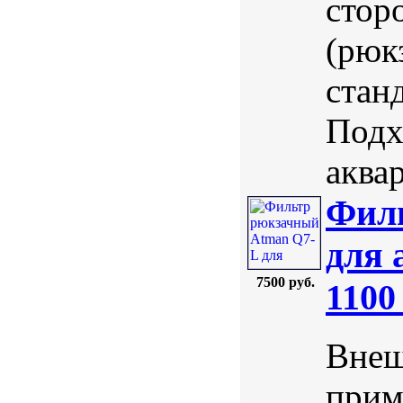
стор
(рюк
стан
Подх
аквар
Фил
для 
7500 руб.
1100
Внеш
прим