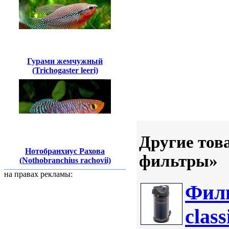
Гурами жемчужный
(Trichogaster leeri)
Другие тов
Нотобранхиус Рахова
фильтры»
(Nothobranchius rachovii)
на правах рекламы:
Фил
clas