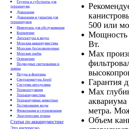
Грунты и субстраты для
Рекоменду
террариума
Декорации
канистровы
Декорации и укрытия для
террариумов
500
или мо
Инвентарь для обслуживания
Мощность
Кормление
Литература и видео
Вт.
Морская аквариумистика
Морские беспозвоночные
Max произ
Морские рыбы
Освещение
фильтрова
Подводные светильники и
лампы
высокопро
Пруды и фонтаны
Светоарматура Juwel
Гарантия 
Системы автодолива
Max глуби
Терморегуляция
Террариумистика
аквариума
Террариумные животные
Тестирование воды
метра.
Мож
Фильтрация и стерилизация
Экзотические птицы
Объем ка
Статьи по аквариумистике
Это интересно...