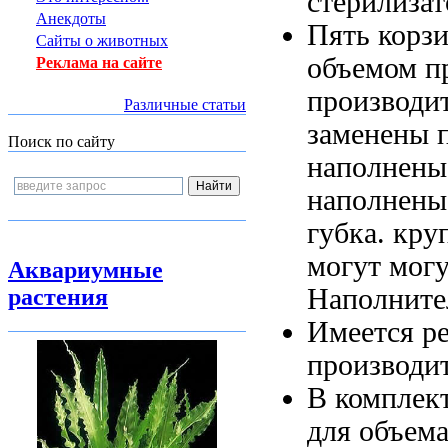
стерилиза
Анекдоты
Пять корз
Сайты о животных
объемом
п
Реклама на сайте
производи
Различные статьи
заменены 
Поиск по сайту
наполнены
наполнены
губка.
кру
могут
могу
Аквариумные
Наполните
растения
Имеется р
производи
В комплек
для объем