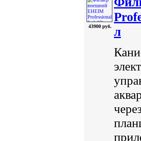
Фил
Profe
43900 руб.
л
Кани
элек
упра
аква
чере
план
прил