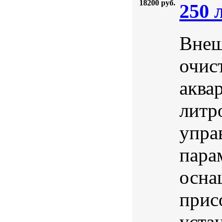
18200 руб.
250 
Внеш
очис
аква
литр
упра
пара
осна
прис
уста