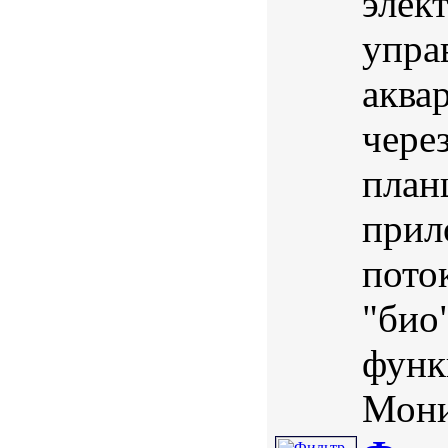
элек
упра
аква
чере
план
прил
пото
"био
функ
Мони