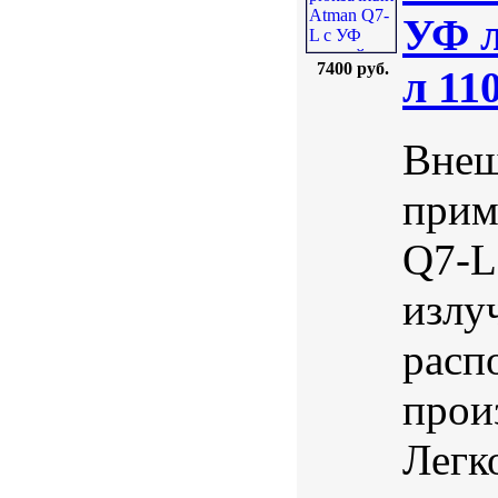
УФ л
7400 руб.
л 11
Внеш
прим
Q7-L
излу
расп
прои
Легк