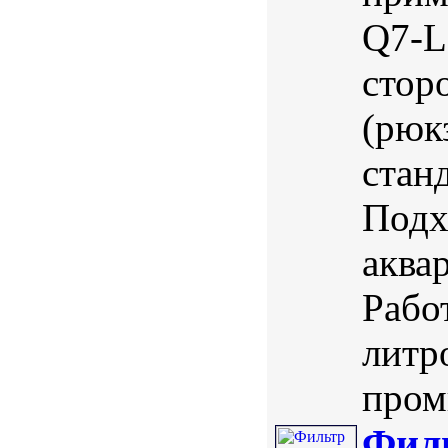
Q7-L
стор
(рюк
стан
Подх
аква
Рабо
литр
пром
Фил