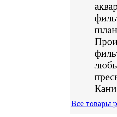
аква
фильт
шлан
Прои
филь
любы
прес
Кани
Все товары 