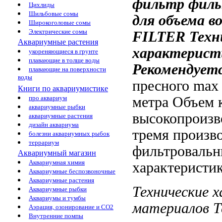
фильтр
филь
Цихлиды
Шильбовые сомы
для объема в
Широкоголовые сомы
Электрические сомы
FILTER
Техн
Аквариумные растения
характерист
укореняющиеся в грунте
плавающие в толще воды
Рекомендует
плавающие на поверхности
воды
пресного
max 
Книги по аквариумистике
метра Объем 
про аквариум
аквариумные рыбки
высокопроизв
аквариумные растения
дизайн аквариума
тремя
произво
болезни аквариумных рыбок
террариум
фильтроваль
Аквариумный магазин
Аквариумная химия
характеристи
Аквариумные беспозвоночные
Аквариумные растения
Технические 
Аквариумные рыбки
Аквариумы и тумбы
материалов Т
Аэрация, озонирование и CO2
Внутренние помпы