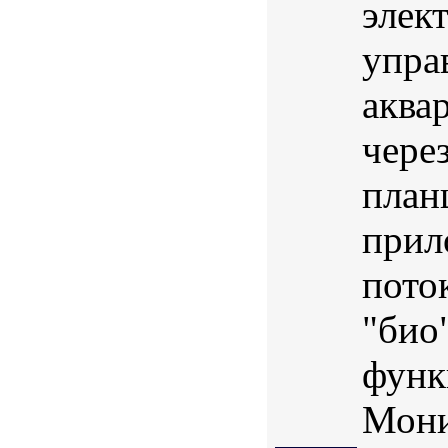
элек
упра
аква
чере
план
прил
пото
"био
функ
Мони