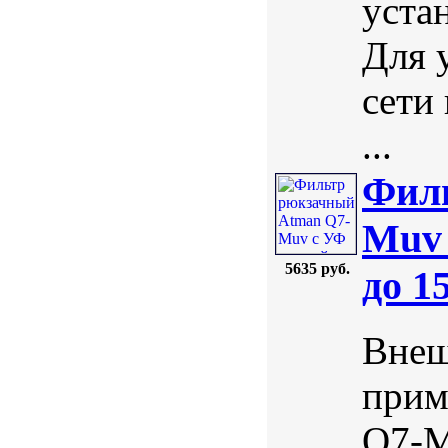
уста
Для 
сети
...
Фил
Muv 
5635 руб.
до 1
Внеш
прим
Q7-M