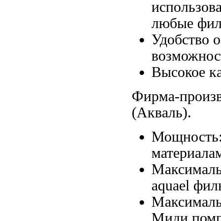
использов
любые фи
Удобство 
возможнос
Высокое к
Фирма-произв
(Акваль).
Мощность
материала
Максималь
aquael
филь
Максималь
Миди
пом