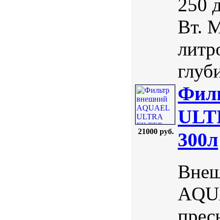
250 
Вт. 
литро
глуби
Фил
ULTR
21000 руб.
300л
Внеш
AQUA
прес