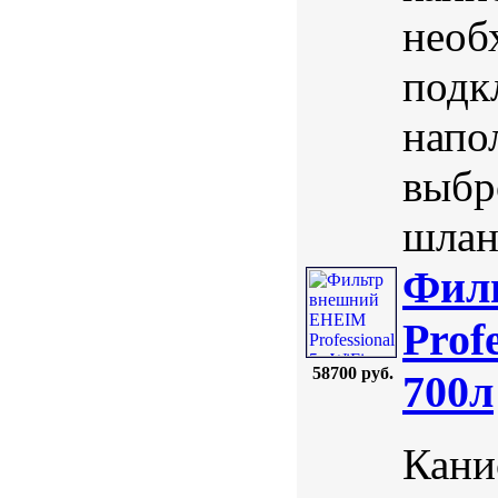
необ
подк
напо
выбр
шланг
Фил
Profe
58700 руб.
700л
Кани