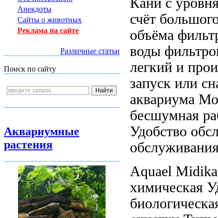
Кани с
уровня
Анекдоты
счёт большог
Сайты о животных
Реклама на сайте
объёма фильт
воды
фильтро
Различные статьи
легкий и
прои
Поиск по сайту
запуск
или сн
аквариума М
бесшумная р
Удобство обс
Аквариумные
растения
обслуживания
Aquael Midik
химическая У
биологическа