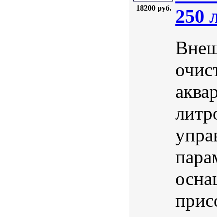
18200 руб.
250 
Внеш
очис
аква
литр
упра
пара
осна
прис