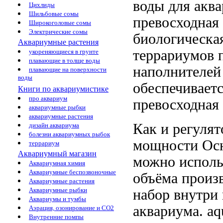
воды
для акв
Цихлиды
Шильбовые сомы
превосходная
Широкоголовые сомы
Электрические сомы
биологическа
Аквариумные растения
террариумов
укореняющиеся в грунте
плавающие в толще воды
наполнителей
плавающие на поверхности
воды
обеспечивает
Книги по аквариумистике
про аквариум
превосходная
аквариумные рыбки
аквариумные растения
Как и
регуля
дизайн аквариума
болезни аквариумных рыбок
мощности Ос
террариум
Аквариумный магазин
можно исполь
Аквариумная химия
Аквариумные беспозвоночные
объёма
произв
Аквариумные растения
Аквариумные рыбки
набор
внутри
Аквариумы и тумбы
аквариума.
aq
Аэрация, озонирование и CO2
Внутренние помпы