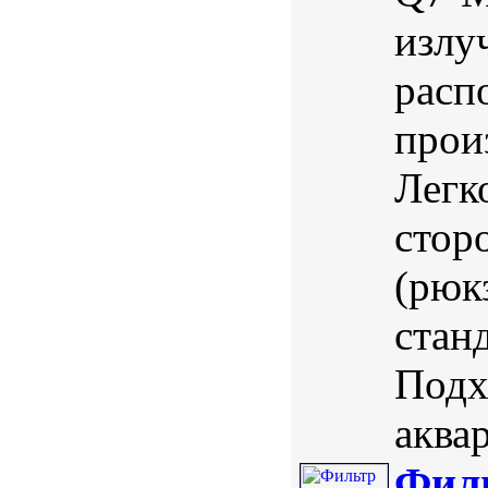
излу
расп
прои
Легк
стор
(рюк
стан
Подх
аквар
Филь