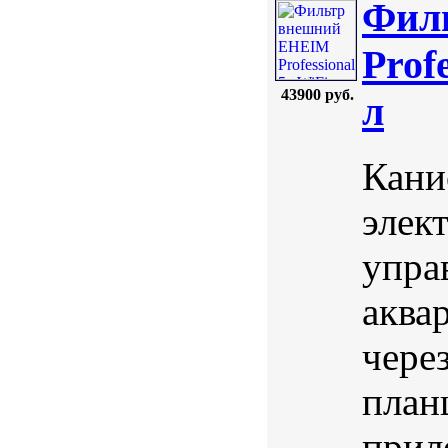
Фил
Profe
43900 руб.
л
Кани
элек
упра
аква
чере
план
прил