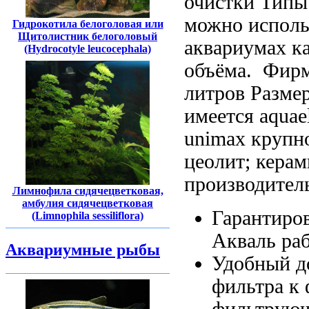
очистки Типы
можно исполь
Гидрокотила белоголовая или
Щитолистник белоголовый
аквариумах
к
(Hydrocotyle leucocephala)
объёма.
Фирм
литров Разм
имеется aquae
unimax
крупно
цеолит; кера
производител
Лимнофила сидячецветковая,
амбулия сидячецветковая
Гарантиро
(Limnophila sessiliflora)
Акваль
раб
Аквариумные рыбы
Удобный д
фильтра
к 
фильтру