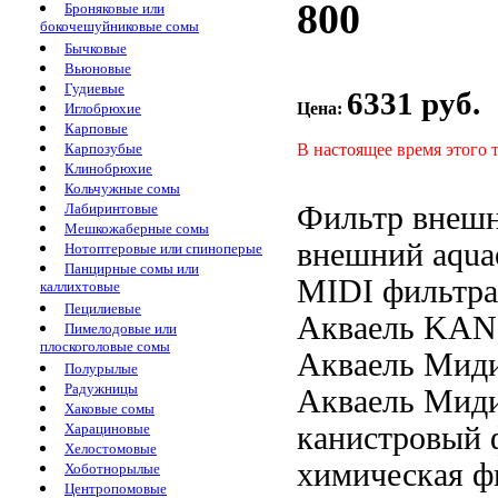
800
Броняковые или
бокочешуйниковые сомы
Бычковые
Вьюновые
Гудиевые
6331 руб.
Цена:
Иглобрюхие
Карповые
В настоящее время этого 
Карпозубые
Клинобрюхие
Кольчужные сомы
Фильтр внеш
Лабиринтовые
Мешкожаберные сомы
внешний aqua
Нотоптеровые или спиноперые
Панцирные сомы или
MIDI
фильтра
каллихтовые
Пецилиевые
Акваель
KANI
Пимелодовые или
плоскоголовые сомы
Акваель Мид
Полурылые
Радужницы
Акваель Мид
Хаковые сомы
канистровый 
Харациновые
Хелостомовые
химическая ф
Хоботнорылые
Центропомовые