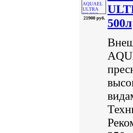
ULTR
21900 руб.
500л
Внеш
AQUA
прес
высо
вида
Техн
Реко