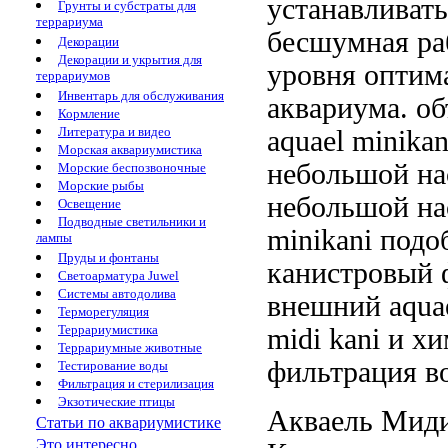
устанавливат
Грунты и субстраты для
террариума
бесшумная ра
Декорации
Декорации и укрытия для
уровня
оптим
террариумов
Инвентарь для обслуживания
аквариума.
об
Кормление
Литература и видео
aquael minika
Морская аквариумистика
небольшой на
Морские беспозвоночные
Морские рыбы
небольшой на
Освещение
Подводные светильники и
minikani
подо
лампы
Пруды и фонтаны
канистровый 
Светоарматура Juwel
Системы автодолива
внешний aquae
Терморегуляция
Террариумистика
midi kani
и хи
Террариумные животные
фильтрация 
Тестирование воды
Фильтрация и стерилизация
Экзотические птицы
Акваель Мид
Статьи по аквариумистике
Это интересно...