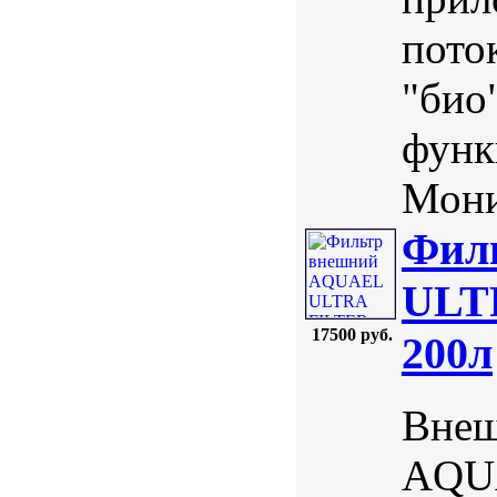
пото
"био
функ
Мони
Фил
ULTR
17500 руб.
200л
Внеш
AQUA