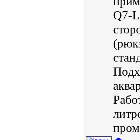
прим
Q7-L
стор
(рюк
стан
Подх
аква
Рабо
литр
пром