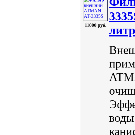
Фил
3335
11000 руб.
литр
Внеш
прим
ATMA
очищ
Эффе
воды
кани