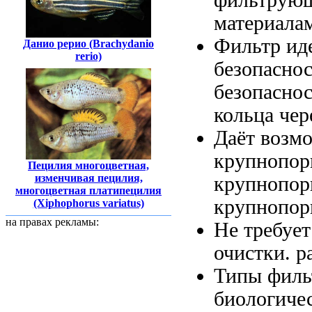
материала
Фильтр ид
Данио рерио (Brachydanio
rerio)
безопаснос
безопасно
кольца
чер
Даёт возм
крупнопор
Пецилия многоцветная,
изменчивая пецилия,
крупнопор
многоцветная платипецилия
крупнопор
(Xiphophorus variatus)
на правах рекламы:
Не требуе
очистки.
р
Типы филь
биологиче