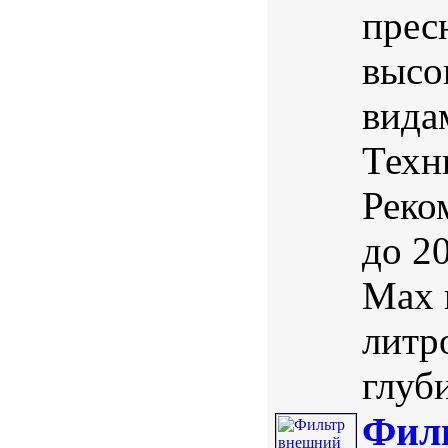
прес
высо
вида
Техн
Реко
до 2
Max 
литро
глуби
Фил