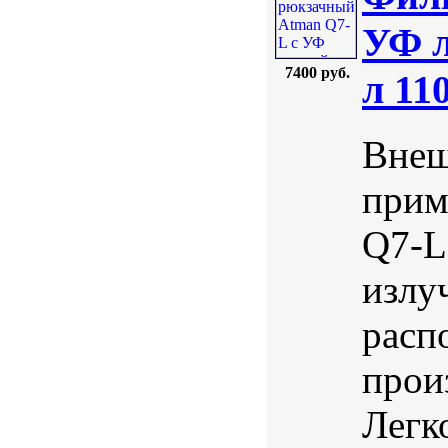
УФ л
7400 руб.
л 11
Внеш
прим
Q7-L
излу
расп
прои
Легк