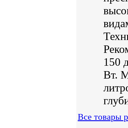
высо
вида
Техн
Реко
150 
Вт. 
литро
глуби
Все товары 