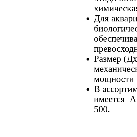
химическа
Для аквар
биологиче
обеспечива
превосход
Размер (Д
механичес
мощности
В ассорти
имеется 
500.