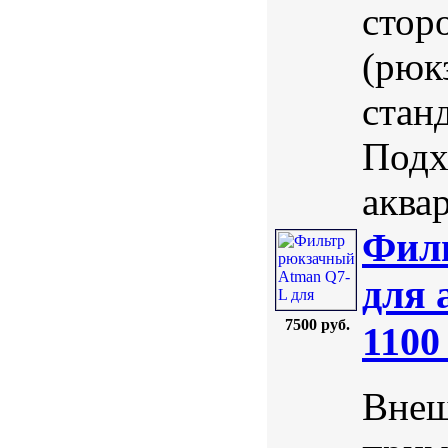
стор
(рюк
стан
Подх
аквар
Фил
для 
7500 руб.
1100
Внеш