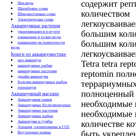
содержит
репт
Цихлиды
Шильбовые сомы
количеством
Широкоголовые сомы
Электрические сомы
легкоусваива
Аквариумные растения
большим коли
укореняющиеся в грунте
плавающие в толще воды
большим коли
плавающие на поверхности
воды
легкоусваива
Книги по аквариумистике
про аквариум
Tetra
tetra re
аквариумные рыбки
аквариумные растения
reptomin пол
дизайн аквариума
террариумных
болезни аквариумных рыбок
террариум
полноценный 
Аквариумный магазин
Аквариумная химия
необходимые 
Аквариумные беспозвоночные
Аквариумные растения
необходимые 
Аквариумные рыбки
количестве к
Аквариумы и тумбы
Аэрация, озонирование и CO2
быть
укрепле
Внутренние помпы