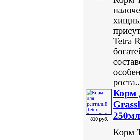
палоче
хищны
присут
Tetra 
богате
состав
особен
роста..
Корм 
Grass
250мл
810 руб.
Корм T