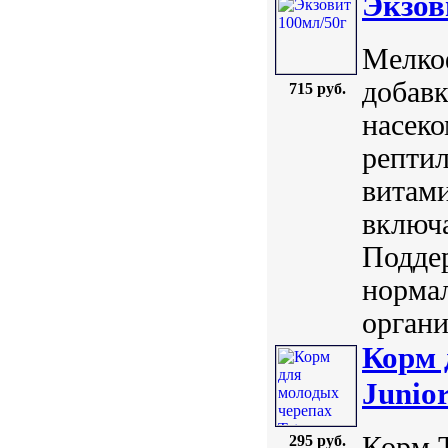
Экзов
Мелко
добавк
715 руб.
насеко
репти
витам
включа
Поддер
норма
органи
Корм 
Junio
Корм T
295 руб.