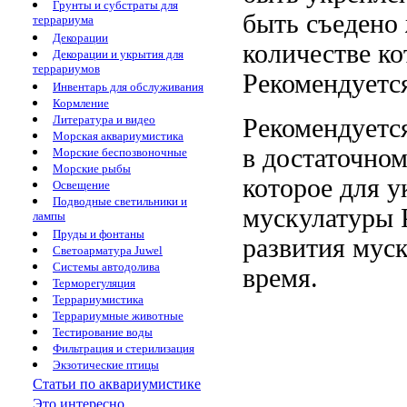
Грунты и субстраты для
быть съедено
террариума
Декорации
количестве ко
Декорации и укрытия для
террариумов
Рекомендуетс
Инвентарь для обслуживания
Кормление
Литература и видео
Рекомендуетс
Морская аквариумистика
в достаточно
Морские беспозвоночные
Морские рыбы
которое
для у
Освещение
Подводные светильники и
мускулатуры 
лампы
Пруды и фонтаны
развития мус
Светоарматура Juwel
Системы автодолива
время.
Терморегуляция
Террариумистика
Террариумные животные
Тестирование воды
Фильтрация и стерилизация
Экзотические птицы
Статьи по аквариумистике
Это интересно...