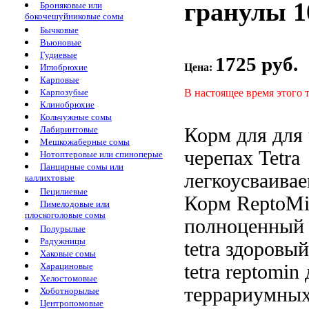
гранулы 1
Броняковые или
бокочешуйниковые сомы
Бычковые
Вьюновые
Гудиевые
1725 руб.
Цена:
Иглобрюхие
Карповые
В настоящее время этого 
Карпозубые
Клинобрюхие
Кольчужные сомы
Корм для
для 
Лабиринтовые
Мешкожаберные сомы
черепах Tetra
Нотоптеровые или спиноперые
Панцирные сомы или
легкоусваива
каллихтовые
Пецилиевые
Корм
ReptoMi
Пимелодовые или
плоскоголовые сомы
полноценны
Полурылые
Радужницы
tetra
здоровый
Хаковые сомы
tetra reptomin
Харациновые
Хелостомовые
террариумны
Хоботнорылые
Центропомовые