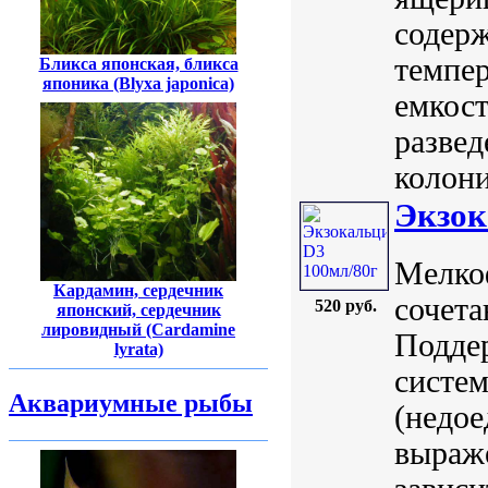
содерж
темпер
Бликса японская, бликса
японика (Blyxa japonica)
емкост
развед
колони
Экзок
Мелко
Кардамин, сердечник
сочета
520 руб.
японский, сердечник
лировидный (Cardamine
Поддер
lyrata)
систе
Аквариумные рыбы
(недое
выраже