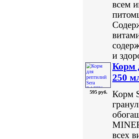
всем 
питомц
Содерж
витам
содерж
и здоро
Корм 
250 м
Корм 
595 руб.
гранул
обога
MINER
всех в