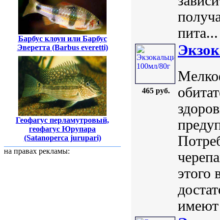
зависи
получа
пита...
Барбус клоун или Барбус
Экзок
Эверетта (Barbus everetti)
Мелко
обитат
465 руб.
здоров
Геофагус перламутровый,
предуп
геофагус Юрупара
Потреб
(Satanoperca jurupari)
на правах рекламы:
черепа
этого 
достат
имеют 