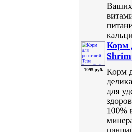
Ваших
витам
питан
кальци
Корм 
Shrim
Корм д
1995 руб.
делика
для уд
здоров
100% к
минера
панцир