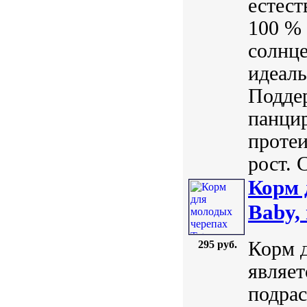
естест
100 %
солнце
идеал
Поддер
панцир
протеи
рост. 
Корм 
Baby,
Корм д
295 руб.
являе
подрас