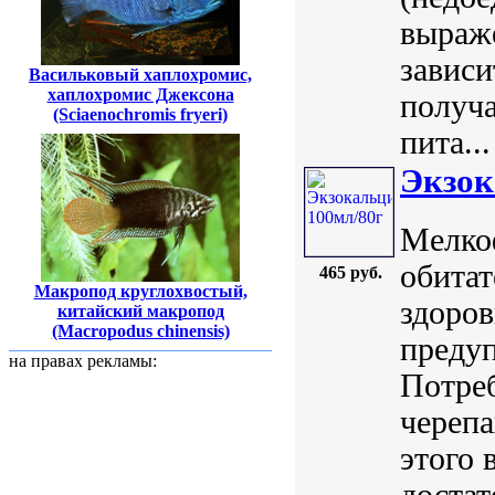
выраже
зависи
Васильковый хаплохромис,
хаплохромис Джексона
получа
(Sciaenochromis fryeri)
пита...
Экзок
Мелко
обитат
465 руб.
Макропод круглохвостый,
здоров
китайский макропод
(Macropodus chinensis)
предуп
на правах рекламы:
Потреб
черепа
этого 
достат