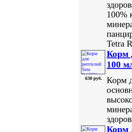
здоров
100% к
минера
панцир
Tetra R
Корм 
100 м
Корм 
630 руб.
основн
высок
минер
здоров
Корм 