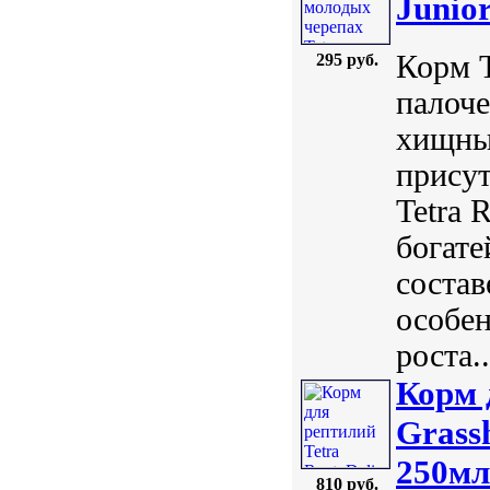
Junio
Корм T
295 руб.
палоче
хищны
присут
Tetra 
богате
состав
особен
роста..
Корм 
Grass
250мл
810 руб.