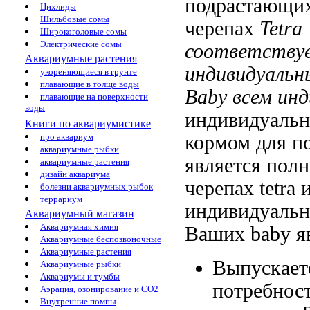
подрастающи
Цихлиды
Шильбовые сомы
черепах
Tetra
Широкоголовые сомы
Электрические сомы
соответству
Аквариумные растения
индивидуаль
укореняющиеся в грунте
плавающие в толще воды
Baby
всем ин
плавающие на поверхности
воды
индивидуаль
Книги по аквариумистике
кормом
для п
про аквариум
аквариумные рыбки
является пол
аквариумные растения
дизайн аквариума
черепах tetra
и
болезни аквариумных рыбок
террариум
индивидуаль
Аквариумный магазин
Аквариумная химия
Ваших
baby 
Аквариумные беспозвоночные
Аквариумные растения
Выпускает
Аквариумные рыбки
Аквариумы и тумбы
потребнос
Аэрация, озонирование и CO2
Внутренние помпы