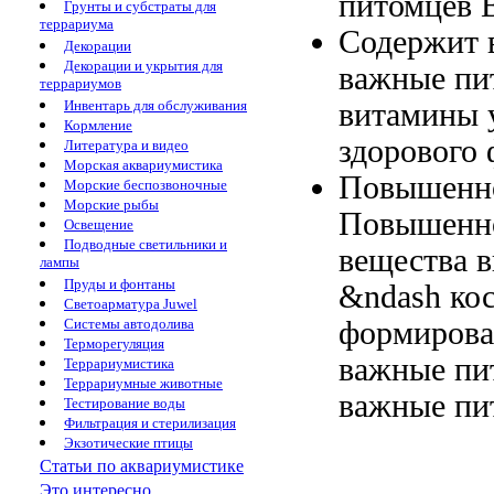
питомцев 
Грунты и субстраты для
террариума
Содержит 
Декорации
Декорации и укрытия для
важные пи
террариумов
витамины
Инвентарь для обслуживания
Кормление
здорового
Литература и видео
Морская аквариумистика
Повышенн
Морские беспозвоночные
Морские рыбы
Повышенно
Освещение
Подводные светильники и
вещества 
лампы
Пруды и фонтаны
&ndash
кос
Светоарматура Juwel
формиров
Системы автодолива
Терморегуляция
важные пи
Террариумистика
Террариумные животные
важные пи
Тестирование воды
Фильтрация и стерилизация
Экзотические птицы
Статьи по аквариумистике
Это интересно...