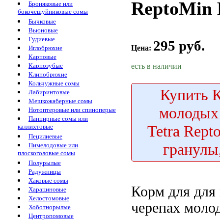
ReptoMin 
Броняковые или
бокочешуйниковые сомы
Бычковые
Вьюновые
Гудиевые
295 руб.
Цена:
Иглобрюхие
Карповые
есть в наличии
Карпозубые
Клинобрюхие
Кольчужные сомы
Купить
К
Лабиринтовые
Мешкожаберные сомы
молодых
Нотоптеровые или спиноперые
Панцирные сомы или
Tetra Rept
каллихтовые
Пецилиевые
гранулы
Пимелодовые или
плоскоголовые сомы
Полурылые
Радужницы
Хаковые сомы
Корм для
для
Харациновые
Хелостомовые
черепах
молод
Хоботнорылые
Центропомовые