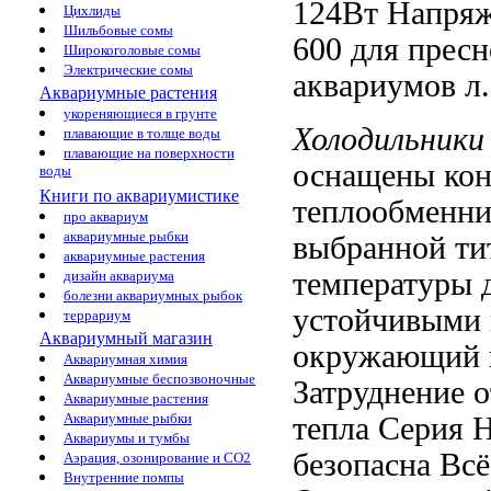
124Вт Напря
Цихлиды
Шильбовые сомы
600
для прес
Широкоголовые сомы
Электрические сомы
аквариумов
л.
Аквариумные растения
укореняющиеся в грунте
Холодильники
плавающие в толще воды
плавающие на поверхности
оснащены
ко
воды
Книги по аквариумистике
теплообменн
про аквариум
аквариумные рыбки
выбранной
ти
аквариумные растения
температуры
д
дизайн аквариума
болезни аквариумных рыбок
устойчивыми
террариум
Аквариумный магазин
окружающий в
Аквариумная химия
Аквариумные беспозвоночные
Затруднение о
Аквариумные растения
Аквариумные рыбки
тепла
Серия 
Аквариумы и тумбы
безопасна
Всё
Аэрация, озонирование и CO2
Внутренние помпы