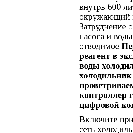
внутрь
600 л
окружающий в
Затруднение о
насоса и
воды
отводимое
Пе
реагент
в эк
воды
холоди
холодильник
проветривае
контроллер 
цифровой ко
Включите пр
сеть
холодиль