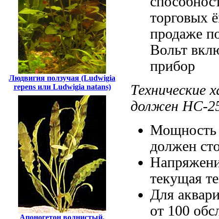
способнос
торговых 
продаже
п
Вольт вкл
прибор
Людвигия ползучая (Ludwigia
Технические 
repens или Ludwigia natans)
должен
HC-2
Мощность
должен сто
Напряжени
текущая т
Для аквар
от 100
обс
Апоногетон волнистый,