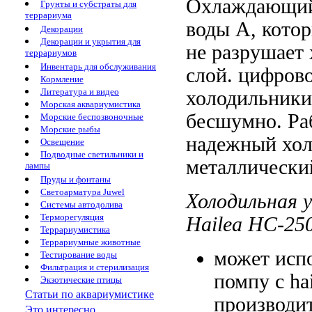
Охлаждающий
Грунты и субстраты для
террариума
воды
А, кото
Декорации
Декорации и укрытия для
не разрушает
террариумов
Инвентарь для обслуживания
слой.
цифрово
Кормление
Литература и видео
холодильник
Морская аквариумистика
бесшумно.
Ра
Морские беспозвоночные
Морские рыбы
надежный
хо
Освещение
Подводные светильники и
металлически
лампы
Пруды и фонтаны
Светоарматура Juwel
Холодильная 
Системы автодолива
Терморегуляция
Hailea HC-25
Террариумистика
Террариумные животные
может исп
Тестирование воды
Фильтрация и стерилизация
помпу с
ha
Экзотические птицы
Статьи по аквариумистике
производи
Это интересно...