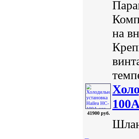
Пара
Комп
на в
Креп
винт
темпе
Холо
100A
41900 руб.
Шлан