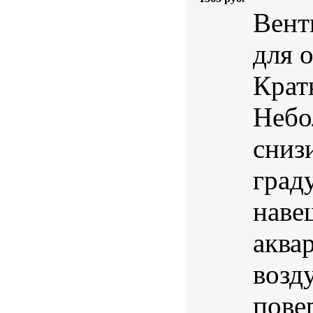
Вент
для 
Крат
Небо
сниз
град
наве
аква
возд
пове