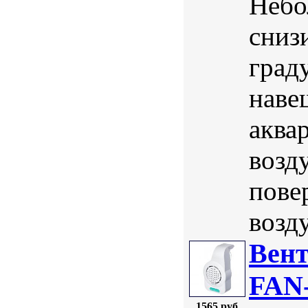
Небо
сниз
град
наве
аква
возд
пове
возд
Вент
FAN-
1565 руб.