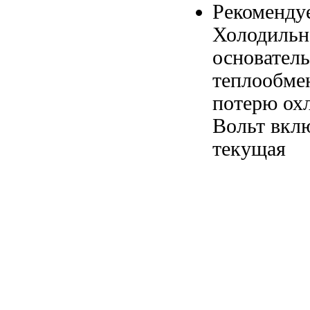
Рекоменд
Холодильн
основател
теплообм
потерю ох
Вольт вкл
текущая