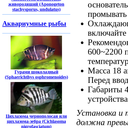
основател
живородящий (Aponogeton
stachysporus, undulatus)
промывать
Охлаждаю
Аквариумные рыбы
включайте
Рекомендо
600~2200
температур
Масса 18
а
Гурами шоколадный
(Sphaerichthys osphromenoides)
Перед вво
Габариты 
устройств
Установка и
Цихлазома чернополосая или
должна прев
цихлазома-зебра (Cichlasoma
nigrofasciatum)