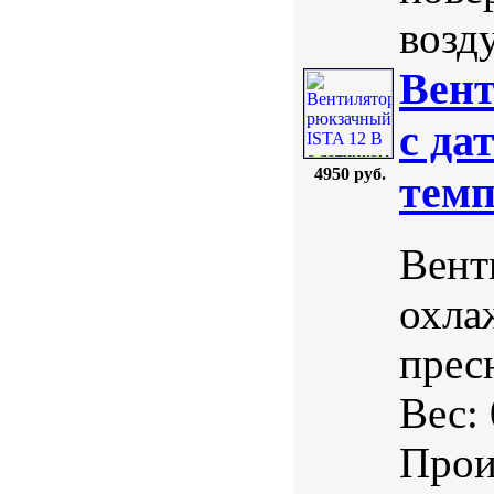
возд
Вент
с да
4950 руб.
темп
Вент
охла
прес
Вес:
Прои