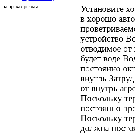
Установите х
на правах рекламы:
в хорошо
авт
проветриваем
устройство
Вс
отводимое от
будет
воде Во
постоянно
окр
внутрь
Затруд
от
внутрь агр
Поскольку те
постоянно про
Поскольку те
должна посто