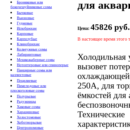
для аквари
Броняковые или
бокочешуйниковые сомы
Бычковые
Вьюновые
Гудиевые
45826 руб.
Цена:
Иглобрюхие
Карповые
В настоящее время этого 
Карпозубые
Клинобрюхие
Кольчужные сомы
Холодильная 
Лабиринтовые
Мешкожаберные сомы
вызовет поте
Нотоптеровые или спиноперые
Панцирные сомы или
охлаждающей
каллихтовые
Пецилиевые
250A,
для то
Пимелодовые или
плоскоголовые сомы
ёмкостей
для 
Полурылые
Радужницы
беспозвоночн
Хаковые сомы
Технические
Харациновые
Хелостомовые
характеристи
Хоботнорылые
Центропомовые