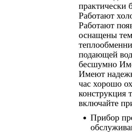
практически
Работают хол
Работают
поя
оснащены
тем
теплообменн
подающей во
бесшумно Им
Имеют надеж
час хорошо о
конструкция
т
включайте пр
Прибор пр
обслужива