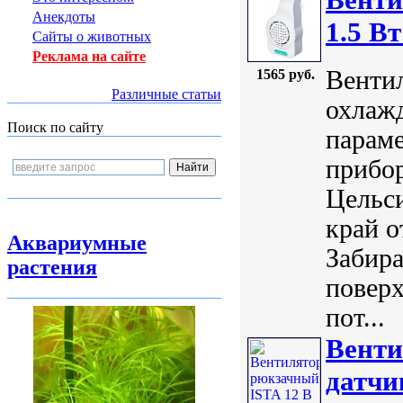
Анекдоты
1.5 Bт
Сайты о животных
Реклама на сайте
Вентил
1565 руб.
Различные статьи
охлаж
Поиск по сайту
парам
прибор
Цельси
край о
Аквариумные
Забира
растения
поверх
пот...
Венти
датчи