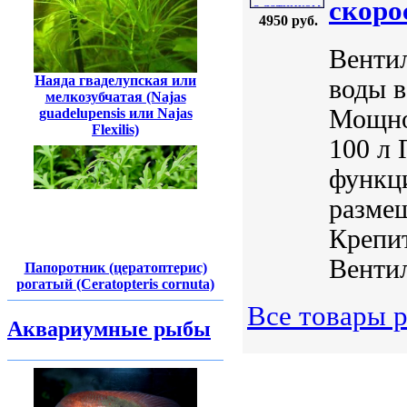
скоро
4950 руб.
Вентил
Наяда гваделупская или
воды в
мелкозубчатая (Najas
Мощнос
guadelupensis или Najas
Flexilis)
100 л 
функц
размещ
Крепит
Вентил
Папоротник (цератоптерис)
рогатый (Ceratopteris cornuta)
Все товары 
Аквариумные рыбы