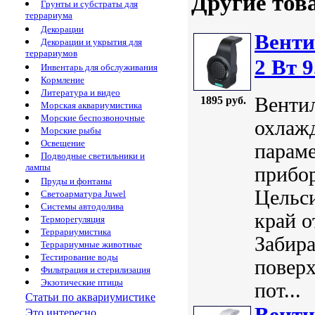
Другие тов
Грунты и субстраты для
террариума
Декорации
Венти
Декорации и укрытия для
террариумов
2 Bт 9
Инвентарь для обслуживания
Кормление
Литература и видео
Вентил
1895 руб.
Морская аквариумистика
Морские беспозвоночные
охлаж
Морские рыбы
Освещение
парам
Подводные светильники и
лампы
прибор
Пруды и фонтаны
Цельси
Светоарматура Juwel
Системы автодолива
край о
Терморегуляция
Террариумистика
Забира
Террариумные животные
Тестирование воды
поверх
Фильтрация и стерилизация
Экзотические птицы
пот...
Статьи по аквариумистике
Венти
Это интересно...