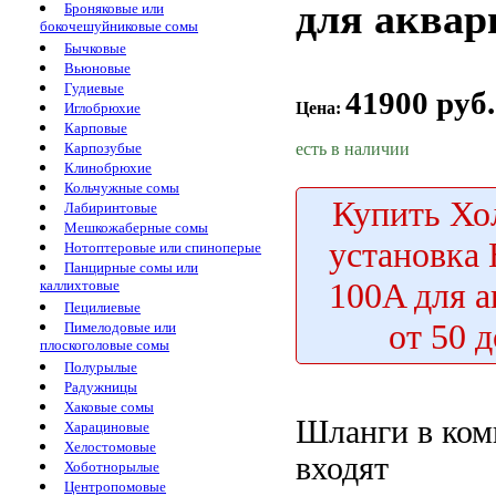
для аквар
Броняковые или
бокочешуйниковые сомы
Бычковые
Вьюновые
Гудиевые
41900 руб.
Цена:
Иглобрюхие
Карповые
есть в наличии
Карпозубые
Клинобрюхие
Кольчужные сомы
Купить
Хо
Лабиринтовые
Мешкожаберные сомы
установка 
Нотоптеровые или спиноперые
Панцирные сомы или
100A для 
каллихтовые
Пецилиевые
от 50 
Пимелодовые или
плоскоголовые сомы
Полурылые
Радужницы
Хаковые сомы
Шланги в
ком
Харациновые
Хелостомовые
входят
Хоботнорылые
Центропомовые