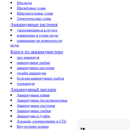
Цихлиды
Шильбовые сомы
Широкоголовые сомы
Электрические сомы
Аквариумные растения
укореняющиеся в грунте
плавающие в толще воды
плавающие на поверхности
воды
Книги по аквариумистике
про аквариум
аквариумные рыбки
аквариумные растения
дизайн аквариума
болезни аквариумных рыбок
террариум
Аквариумный магазин
Аквариумная химия
Аквариумные беспозвоночные
Аквариумные растения
Аквариумные рыбки
Аквариумы и тумбы
Аэрация, озонирование и CO2
Внутренние помпы