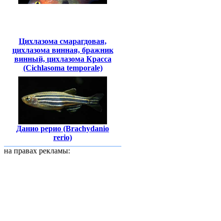
Цихлазома смарагдовая,
цихлазома винная, бражник
винный, цихлазома Красса
(Cichlasoma temporale)
Данио рерио (Brachydanio
rerio)
на правах рекламы: