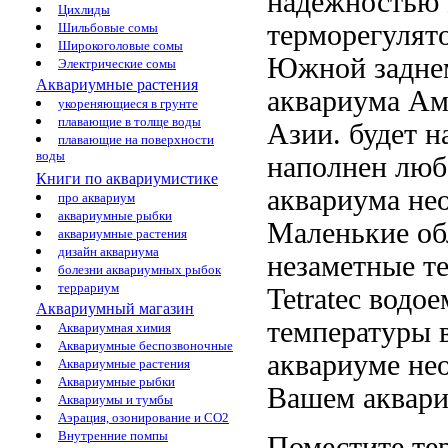
надежностью
Цихлиды
терморегулят
Шильбовые сомы
Широкоголовые сомы
Южной
задне
Электрические сомы
Аквариумные растения
аквариума
Ам
укореняющиеся в грунте
плавающие в толще воды
Азии.
будет н
плавающие на поверхности
воды
наполнен
любо
Книги по аквариумистике
аквариума не
про аквариум
аквариумные рыбки
Маленькие
об
аквариумные растения
дизайн аквариума
незаметные те
болезни аквариумных рыбок
террариум
Tetratec
водо
Аквариумный магазин
температуры
Аквариумная химия
Аквариумные беспозвоночные
аквариуме не
Аквариумные растения
Аквариумные рыбки
Вашем аквар
Аквариумы и тумбы
Аэрация, озонирование и CO2
Внутренние помпы
Поместите те