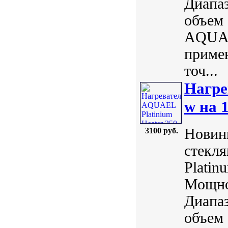
Диапаз
объем 
AQUAE
примен
точ...
Нагре
w на 
Новинк
3100 руб.
стекл
Plati
Мощнос
Диапаз
объем 