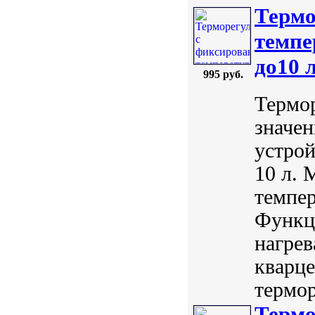
Термо
темпе
до10 
995 руб.
Термо
значе
устрой
10 л. 
темпер
Функц
нагрев
кварце
термор
Термо