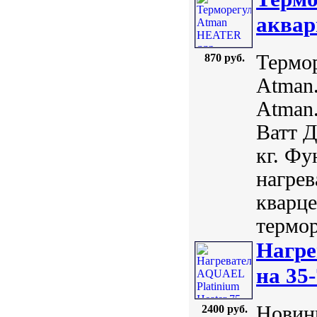
аквар
Термо
870 руб.
Atman.
Atman.
Ватт Д
кг. Ф
нагрев
кварце
термор
Нагре
на 35-
Новинк
2400 руб.