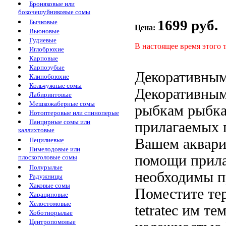
Броняковые или
бокочешуйниковые сомы
1699 руб.
Бычковые
Цена:
Вьюновые
Гудиевые
В настоящее время этого 
Иглобрюхие
Карповые
Карпозубые
Декоративным
Клинобрюхие
Кольчужные сомы
Декоративным
Лабиринтовые
Мешкожаберные сомы
рыбкам
рыбк
Нотоптеровые или спиноперые
Панцирные сомы или
прилагаемых 
каллихтовые
Вашем аквар
Пецилиевые
Пимелодовые или
помощи прил
плоскоголовые сомы
Полурылые
необходимы 
Радужницы
Хаковые сомы
Поместите те
Харациновые
Хелостомовые
tetratec
им тем
Хоботнорылые
Центропомовые