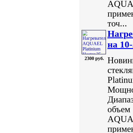
AQUAE
примен
точ...
Нагре
на 10-
Новинк
2300 руб.
стекл
Plati
Мощнос
Диапаз
объем 
AQUAE
примен