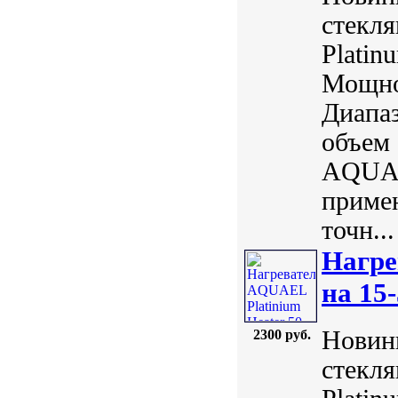
стекл
Plati
Мощнос
Диапаз
объем 
AQUAE
примен
точн...
Нагре
на 15-
Новинк
2300 руб.
стекл