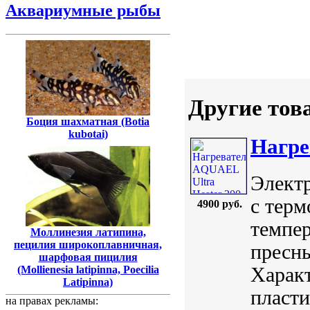
Аквариумные рыбы
Другие тов
Боция шахматная (Botia
kubotai)
Нагре
Элект
с терм
4900 руб.
темпер
Моллинезия латипина,
пецилия широкоплавничная,
пресны
шарфовая пицилия
Характ
(Mollienesia latipinna, Poecilia
Latipinna)
пласти
на правах рекламы: