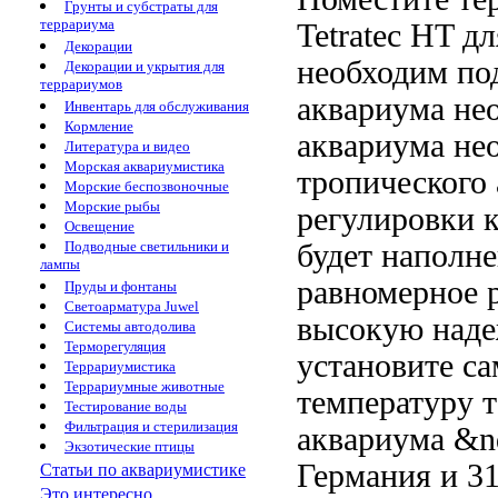
Грунты и субстраты для
террариума
Tetratec HT
дл
Декорации
необходим по
Декорации и укрытия для
террариумов
аквариума не
Инвентарь для обслуживания
Кормление
аквариума не
Литература и видео
Морская аквариумистика
тропического
Морские беспозвоночные
Морские рыбы
регулировки
к
Освещение
будет наполн
Подводные светильники и
лампы
равномерное 
Пруды и фонтаны
Светоарматура Juwel
высокую наде
Системы автодолива
Терморегуляция
установите
са
Террариумистика
Террариумные животные
температуру
т
Тестирование воды
Фильтрация и стерилизация
аквариума &n
Экзотические птицы
Германия
и 3
Статьи по аквариумистике
Это интересно...