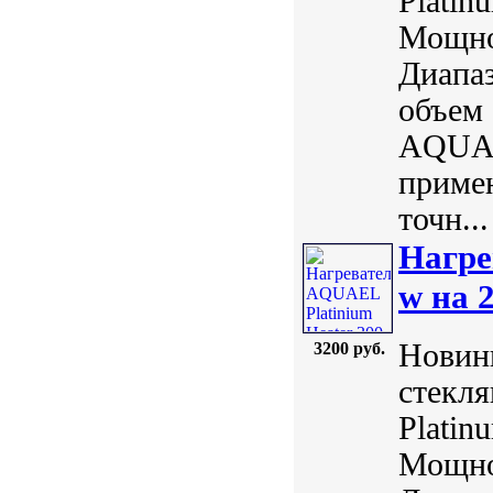
Plati
Мощнос
Диапаз
объем 
AQUAE
примен
точн...
Нагре
w на 
Новинк
3200 руб.
стекл
Plati
Мощнос