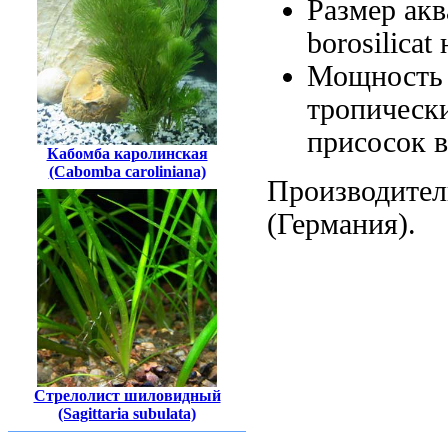
Размер ак
borosilica
Мощность 
тропическ
присосок
в
Кабомба каролинская
(Cabomba caroliniana)
Производите
(Германия).
Стрелолист шиловидный
(Sagittaria subulata)