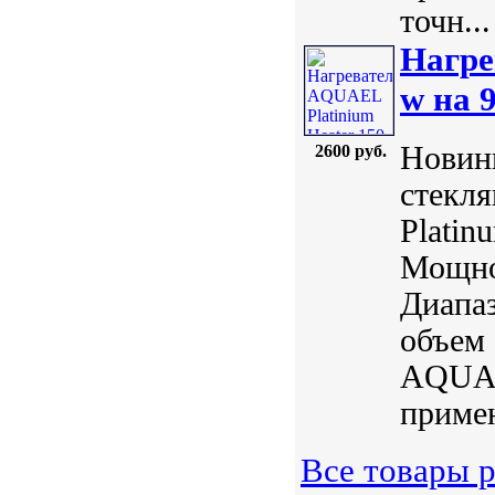
точн...
Нагре
w на 
Новинк
2600 руб.
стекл
Plati
Мощнос
Диапаз
объем 
AQUAE
примен
Все товары р