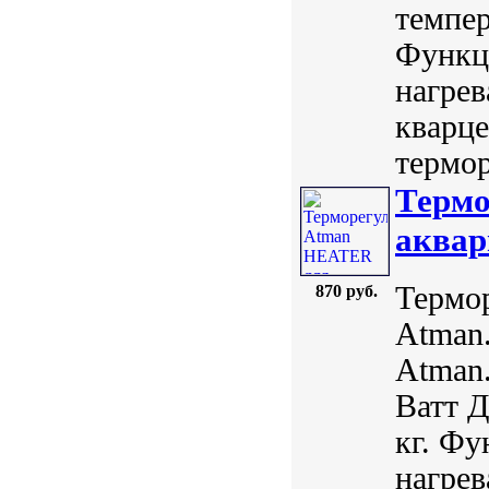
темпер
Функц
нагрев
кварце
термор
Термо
аквар
Термо
870 руб.
Atman.
Atman.
Ватт Д
кг. Ф
нагрев