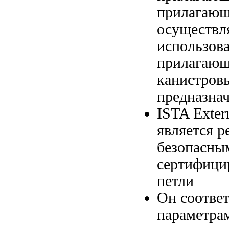
прилагающ
осуществл
использов
прилагающ
канистров
предназна
ISTA Exter
является
р
безопасн
сертифици
петли
Он соотве
параметр