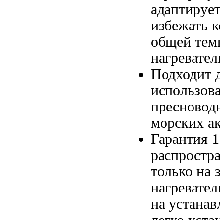
адаптирует
избежать 
общей тем
нагревател
Подходит 
использов
пресновод
морских а
Гарантия 
распростр
только на
нагревател
на
устанав
легко уста