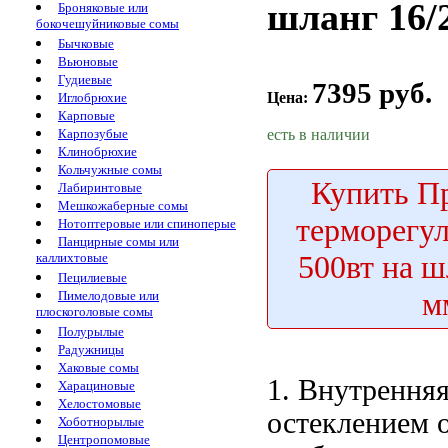
шланг 16/
Броняковые или
бокочешуйниковые сомы
Бычковые
Вьюновые
Гудиевые
7395 руб.
Цена:
Иглобрюхие
Карповые
есть в наличии
Карпозубые
Клинобрюхие
Кольчужные сомы
Купить
Пр
Лабиринтовые
Мешкожаберные сомы
терморегу
Нотоптеровые или спиноперые
Панцирные сомы или
500вт на ш
каллихтовые
Пецилиевые
м
Пимелодовые или
плоскоголовые сомы
Полурылые
Радужницы
Хаковые сомы
1. Внутрення
Харациновые
Хелостомовые
остеклением 
Хоботнорылые
Центропомовые