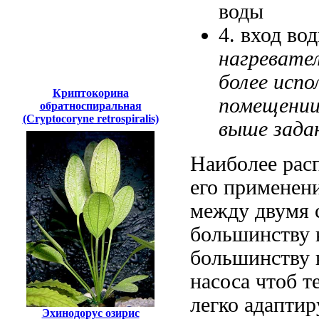
воды
4.
вход во
нагревате
более
испо
Криптокорина
помещении
обратноспиральная
(Cryptocoryne retrospiralis)
выше зада
Наиболее рас
его применен
между двумя
большинству
большинству 
насоса чтоб
те
легко адапти
Эхинодорус озирис