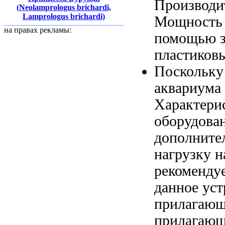
Производит
(Neolamprologus brichardi,
Lamprologus brichardi)
Мощность
на правах рекламы:
помощью 
пластиков
Поскольку
аквариума
Характери
оборудова
дополнит
нагрузку 
рекоменду
данное ус
прилагающ
прилагающ