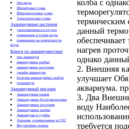
колба с
однак
Цихлиды
Шильбовые сомы
терморегулят
Широкоголовые сомы
Электрические сомы
термическим 
Аквариумные растения
данный термор
укореняющиеся в грунте
плавающие в толще воды
обеспечивает
плавающие на поверхности
воды
нагрев прото
Книги по аквариумистике
однако данны
про аквариум
аквариумные рыбки
2. Внешняя
к
аквариумные растения
дизайн аквариума
улучшает
Обя
болезни аквариумных рыбок
террариум
аквариума.
пр
Аквариумный магазин
Аквариумная химия
3. Два
Внешни
Аквариумные беспозвоночные
воду Наиболе
Аквариумные растения
Аквариумные рыбки
использовани
Аквариумы и тумбы
Аэрация, озонирование и CO2
требуется под
Внутренние помпы