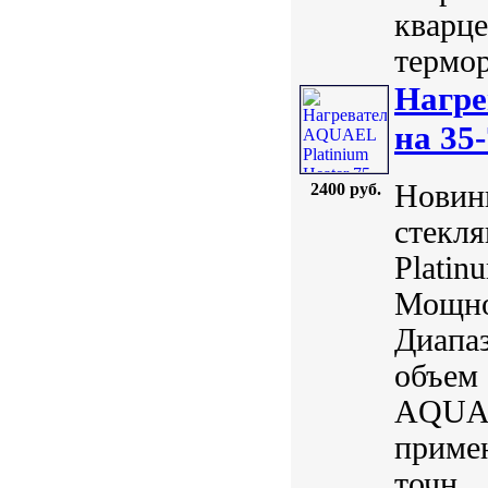
кварце
термор
Нагре
на 35-
Новинк
2400 руб.
стекл
Plati
Мощнос
Диапаз
объем 
AQUAE
примен
точн...