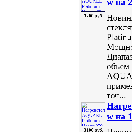
w на 
Новинк
3200 руб.
стекл
Plati
Мощнос
Диапаз
объем 
AQUAE
примен
точ...
Нагре
w на 
Новинк
3100 руб.