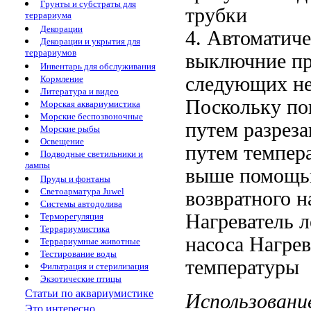
Грунты и субстраты для
трубки
террариума
Декорации
4. Автоматич
Декорации и укрытия для
террариумов
выключние п
Инвентарь для обслуживания
следующих не
Кормление
Литература и видео
Поскольку
по
Морская аквариумистика
Морские беспозвоночные
путем разрез
Морские рыбы
Освещение
путем
темпер
Подводные светильники и
лампы
выше
помощью
Пруды и фонтаны
Светоарматура Juwel
возвратного н
Системы автодолива
Нагреватель л
Терморегуляция
Террариумистика
насоса Нагрев
Террариумные животные
Тестирование воды
температуры
Фильтрация и стерилизация
Экзотические птицы
Статьи по аквариумистике
Использовани
Это интересно...