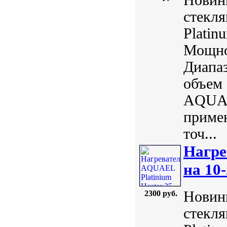
стекл
Plati
Мощнос
Диапаз
объем 
AQUAE
примен
точ...
Нагре
на 10-
Новинк
2300 руб.
стекл