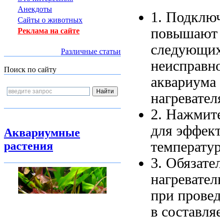
Анекдоты
1. Подклю
Сайты о животных
повышают 
Реклама на сайте
следующих
Различные статьи
неисправн
Поиск по сайту
аквариума
нагревате
2. Нажмит
для
эффект
Аквариумные
температу
растения
3. Обязат
нагревате
при прове
в
составляе