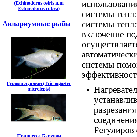
использован
(Echinodorus osiris или
Echinodorus rubra)
системы тепло
системы тепл
Аквариумные рыбы
включение
по
осуществляет
автоматическ
системы
помо
эффективност
Гурами лунный (Trichogaster
Нагревате
microlepis)
устанавли
разрезани
соединени
Регулиров
Принцесса Бурунди