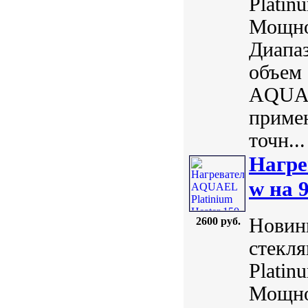
Plati
Мощнос
Диапаз
объем 
AQUAE
примен
точн...
Нагре
w на 
Новинк
2600 руб.
стекл
Plati
Мощнос