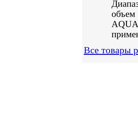
Диапаз
объем 
AQUAE
примен
Все товары р