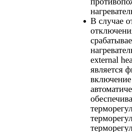
противоп
нагревател
В случае
о
отключени
срабатыва
нагревате
external hea
является
фи
включение
автоматиче
обеспечива
терморегу
терморегул
терморегул