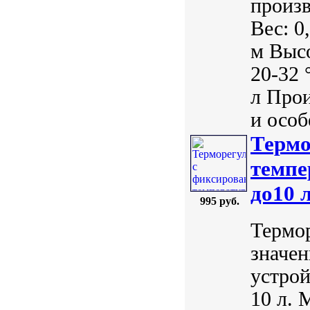
произ
Вес: 0
м Высо
20-32 
л Про
и особ
Термо
темпе
до10 
995 руб.
Термо
значе
устрой
10 л. 