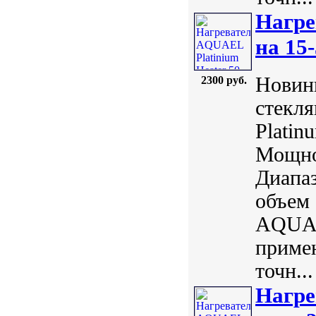
Нагре
на 15-
Новинк
2300 руб.
стекл
Plati
Мощнос
Диапаз
объем 
AQUAE
примен
точн...
Нагре