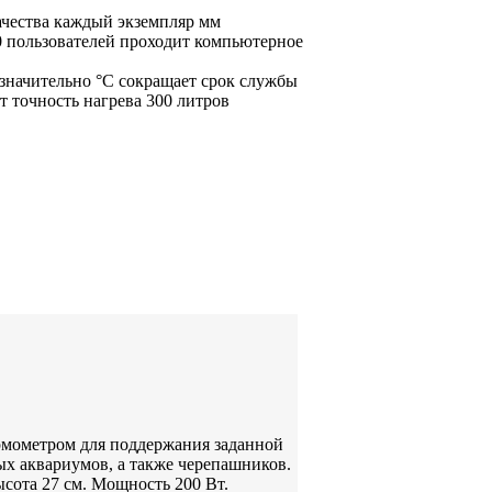
ачества каждый экземпляр
мм
0
пользователей проходит компьютерное
 значительно
°С
сокращает срок службы
т точность нагрева
300 литров
рмометром для поддержания заданной
ых аквариумов, а также черепашников.
сота 27 см. Мощность 200 Вт.