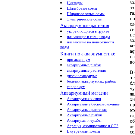
зо
Цихлиды
зо
Шильбовые сомы
га
Широкоголовые сомы
п
Электрические сомы
сл
Аквариумные растения
си
укореняющиеся в грунте
не
плавающие в толще воды
зо
плавающие на поверхности
ко
воды
aq
Книги по аквариумистике
на
про аквариум
в
аквариумные рыбки
аквариумные растения
В 
дизайн аквариума
э
болезни аквариумных рыбок
бл
террариум
чу
Аквариумный магазин
яв
Аквариумная химия
х
Аквариумные беспозвоночные
пр
Аквариумные растения
эт
Аквариумные рыбки
с
Аквариумы и тумбы
об
Аэрация, озонирование и CO2
де
Внутренние помпы
co