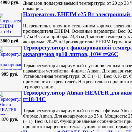
4900 руб.
Диапазон поддерживаемой температуры от 20 до 33 °
помощи...
Нагреватель EHEIM e25 Вт электронный (
Нагреватель в прочном стеклянном корпусе электронн
производителя EHEIM. Основные параметры: Вес: 0,2
1,7 м Высота прибора: 23,3 см Диапазон температур:
3800 руб.
аквариума: 20-25 л Производитель: EHEIM Германия 
Терморегулятор c фиксированной темпер
аквариумов до10 литров, 10W t=26C
Терморегулятор аквариумный с установленным зна
параметры устройства: Фирма: Atman. Для аквариумов
995 руб.
Установленная температура: 26 С (+-1). Вес: 0.16 кг
применения нагревателей: Нагреватель из прочного к
терморегулиру...
Терморегулятор Atman HEATER для аква
t=18-34C
Терморегулятор аквариумный из стекла фирмы Atman
Фирма: Atman. Для аквариумов до 25 л. Мощность: 25
870 руб.
(+-1). Вес: 0.18 кг. Функциональные особенности пр
прочного кварцевого стекла - универсальное терморе