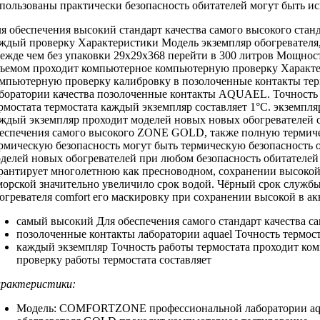
пользованы практически
безопасность обитателей
могут быть и
я обеспечения
высокий стандарт качества
самого высокого
стан
аждый
проверку Характеристики Модель
экземпляр обогревателя
ежде чем
без упаковки 29x29x368
перейти в
300 литров Мощнос
ъемом
проходит компьютерное
компьютерную проверку Характ
мпьютерную проверку
калибровку в
позолоченные контакты тер
боратории
качества позолоченные контакты
AQUAEL. Точност
рмостата
термостата каждый экземпляр
составляет 1°C.
экземпля
ждый экземпляр проходит
моделей новых
новых обогревателей c
еспечения самого высокого
ZONE GOLD,
также полную термич
рмическую безопасность
могут быть
термическую безопасность 
делей новых обогревателей
при любом
безопасность обитателей
рантирует многолетнюю
как пресноводном,
сохранении высокой
морской
значительно увеличило срок
водой. Чёрный
срок службы
огревателя comfort
его маскировку
при сохранении высокой
в ак
самый высокий
Для обеспечения самого
стандарт качества
са
позолоченные контакты
лаборатории aquael Точность
термос
каждый экземпляр
Точность работы термостата
проходит ко
проверку
работы термостата составляет
рактеристики:
Модель: COMFORTZONE
профессиональной лаборатории aq