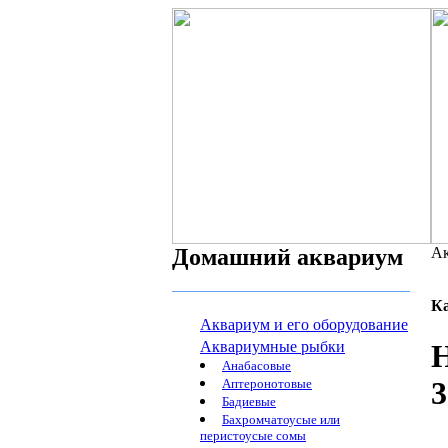
Домашний аквариум
Ак
К
Аквариум и его оборудование
Аквариумные рыбки
Анабасовые
3
Аптеронотовые
Бадиевые
Бахромчатоусые или
перистоусые сомы