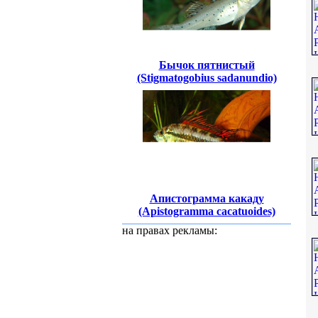
Бычок пятнистый
(Stigmatogobius sadanundio)
Апистограмма какаду
(Apistogramma cacatuoides)
на правах рекламы: