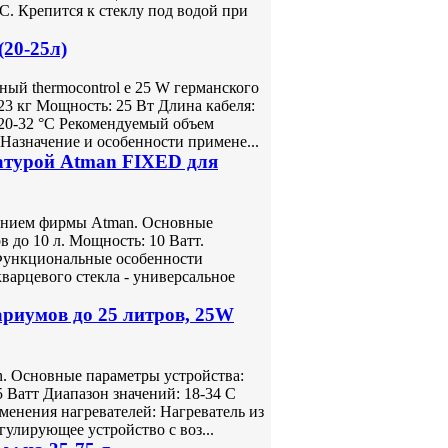
С. Крепится к стеклу под водой при
20-25л)
ый thermocontrol е 25 W германского
3 кг Мощность: 25 Вт Длина кабеля:
 20-32 °С Рекомендуемый объем
Назначение и особенности примене...
атурой Atman FIXED для
чением фирмы Atman. Основные
 до 10 л. Мощность: 10 Ватт.
. Функциональные особенности
варцевого стекла - универсальное
риумов до 25 литров, 25W
. Основные параметры устройства:
 Ватт Диапазон значений: 18-34 С
именения нагревателей: Нагреватель из
гулирующее устройство с воз...