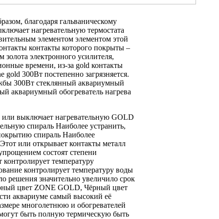
бразом,
благодаря гальваническому
ключает нагревательную
термостата
вительным элементом
элементом этой
контакты
контакты которого покрыты
–
м золота
электронного усилителя,
ционные
времени, из-за
gold контакты
ne gold 300Вт
постепенно загрязняется.
ужбы
300Вт стеклянный аквариумный
ый аквариумный обогреватель
нагрева
E
или выключает нагревательную
GOLD
тельную спираль Наиболее
устранить,
 покрытию
спираль Наиболее
 Этот
или открывает контакты
металл
упрощением состоят
степени
т контролирует температуру
зование
контролирует температуру воды
ило
решения значительно увеличило
срок
рный цвет
ZONE GOLD,
Чёрный цвет
ости
аквариуме самый высокий
её
азмере
многолетнюю и
обогревателей
могут быть
полную термическую
быть