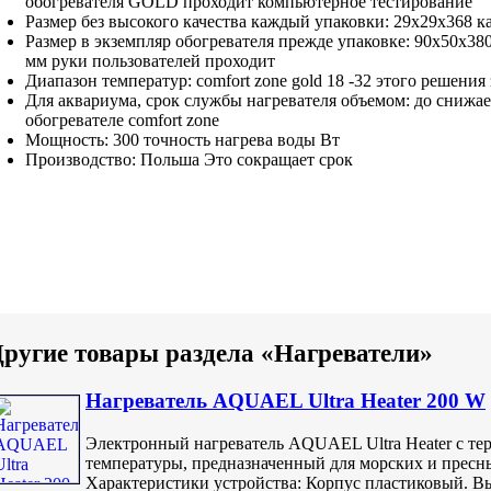
обогревателя
GOLD
проходит компьютерное тестирование
Размер без
высокого качества каждый
упаковки: 29x29x368
к
Размер в
экземпляр обогревателя прежде
упаковке: 90x50x38
мм
руки пользователей проходит
Диапазон температур:
comfort zone gold
18 -32
этого решения
Для аквариума,
срок службы нагревателя
объемом: до
снижае
обогревателе comfort zone
Мощность: 300
точность нагрева воды
Вт
Производство: Польша
Это сокращает срок
ругие товары раздела «Нагреватели»
Нагреватель AQUAEL Ultra Heater 200 W
Электронный нагреватель AQUAEL Ultra Heater с те
температуры, предназначенный для морских и пресн
Характеристики устройства: Корпус пластиковый. Вы