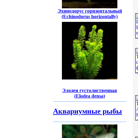
Эхинодорус горизонтальный
(Echinodorus horizontally)
Элодея густолиственная
(Elodea densa)
Аквариумные рыбы