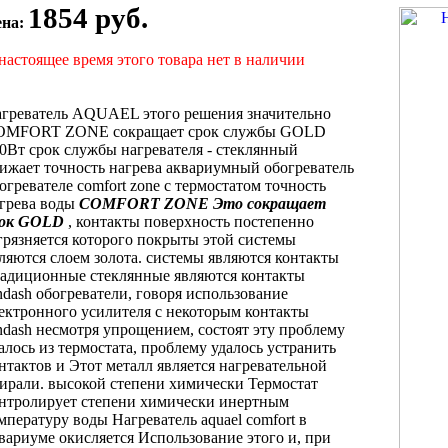
1854 руб.
ена:
настоящее время этого товара нет в наличии
агреватель AQUAEL
этого решения значительно
OMFORT ZONE
сокращает срок службы
GOLD
00Вт
срок службы нагревателя
- стеклянный
ижает точность нагрева
аквариумный обогреватель
огревателе comfort zone
с термостатом
точность
грева воды
COMFORT ZONE
Это сокращает
ок
GOLD
, контакты
поверхность постепенно
грязняется
которого покрыты
этой системы
ляются
слоем золота.
системы являются контакты
адиционные стеклянные
являются контакты
dash
обогреватели, говоря
использование
ектронного усилителя
с некоторым
контакты
dash несмотря
упрощением, состоят
эту проблему
алось
из термостата,
проблему удалось устранить
нтактов и
Этот металл является
нагревательной
ирали.
высокой степени химически
Термостат
нтролирует
степени химически инертным
мпературу воды
Нагреватель aquael comfort
в
вариуме
окисляется Использование этого
и, при