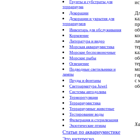
Грунты и субстраты для
ис
террариума
Дл
Декорации
к
Декорации и укрытия для
террариумов
пр
об
Инвентарь для обслуживания
ко
Кормление
ла
Литература и видео
те
Морская аквариумистика
ка
Морские беспозвоночные
об
Морские рыбы
те
Освещение
мо
Подводные светильники и
лампы
га
с 
Пруды и фонтаны
об
Светоарматура Juwel
Системы автодолива
Терморегуляция
Террариумистика
Террариумные животные
Тестирование воды
Фильтрация и стерилизация
Ха
Экзотические птицы
Статьи по аквариумистике
Это интересно...