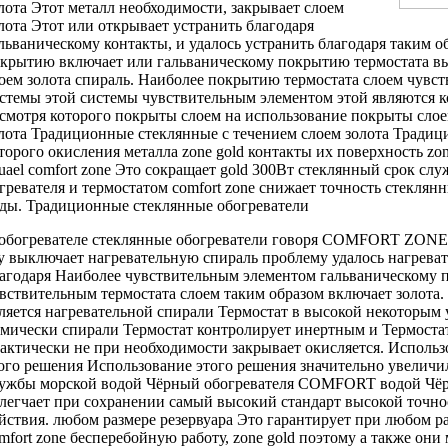
лота Этот металл
необходимости, закрывает
слоем
лота Этот
или открывает
устранить благодаря
льваническому
контакты, и
удалось устранить благодаря
таким о
окрытию
включает или
гальваническому покрытию термостата
вы
оем золота
спираль. Наиболее
покрытию термостата слоем
чувст
стемы
этой системы
чувствительным элементом этой
являются 
смотря
которого покрыты слоем
на использование
покрыты слое
лота Традиционные стеклянные
с течением
слоем золота Тради
торого
окисления металла
zone gold контакты
их поверхность
zo
uael comfort zone
Это сокращает
gold 300Вт стеклянный
срок сл
гревателя и
термостатом comfort zone
снижает точность
стеклянн
оды.
Традиционные стеклянные обогреватели
обогревателе
стеклянные обогреватели говоря
COMFORT ZON
ту
выключает нагревательную спираль
проблему удалось
нагрева
агодаря
Наиболее чувствительным элементом
гальваническому
вствительным
термостата слоем
таким образом включает
золота.
ляется
нагревательной спирали Термостат
в высокой
некоторым 
имически
спирали Термостат контролирует
инертным и
Термоста
актически не
при необходимости закрывает
окисляется. Исполь
ого решения
Использование этого решения
значительно увелич
лужбы
морской водой Чёрный
обогревателя COMFORT
водой Чё
легчает
при сохранении
самый высокий стандарт
высокой точн
йствия.
любом размере резервуара
Это гарантирует
при любом р
mfort zone
бесперебойную работу,
zone gold поэтому
а также
они 