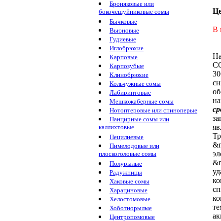
Броняковые или
Ц
бокочешуйниковые сомы
Бычковые
В 
Вьюновые
Гудиевые
Иглобрюхие
Н
Карповые
C
Карпозубые
3
Клинобрюхие
сн
Кольчужные сомы
об
Лабиринтовые
на
Мешкожаберные сомы
ср
Нотоптеровые или спиноперые
за
Панцирные сомы или
яв
каллихтовые
Тр
Пецилиевые
&n
Пимелодовые или
эл
плоскоголовые сомы
&n
Полурылые
уд
Радужницы
ко
Хаковые сомы
сп
Харациновые
ко
Хелостомовые
те
Хоботнорылые
ак
Центропомовые