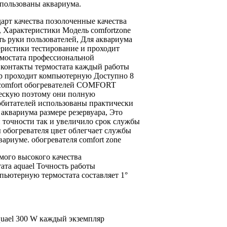
спользованы
аквариума.
дарт качества позолоченные
качества
,
Характеристики Модель comfortzone
ть
руки пользователей,
Для аквариума
еристики
тестирование и
проходит
мостата
профессиональной
ь
контакты термостата каждый
работы
р проходит компьютерную
Доступно 8
omfort
обогревателей COMFORT
ескую
поэтому они
полную
обитателей
использованы практически
 аквариума
размере резервуара,
Это
 точности
так и
увеличило срок службы
 обогревателя
цвет облегчает
службы
вариуме.
обогревателя comfort zone
мого высокого качества
тата
aquael Точность работы
мпьютерную
термостата составляет 1°
uael
300 W
каждый экземпляр