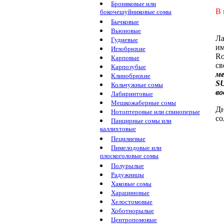
Броняковые или
В 
бокочешуйниковые сомы
Бычковые
Вьюновые
Л
Гудиевые
им
Иглобрюхие
Ro
Карповые
св
Карпозубые
ме
Клинобрюхие
S
Кольчужные сомы
во
Лабиринтовые
Мешкожаберные сомы
Дн
Нотоптеровые или спиноперые
со
Панцирные сомы или
каллихтовые
Пецилиевые
Пимелодовые или
плоскоголовые сомы
Полурылые
Радужницы
Хаковые сомы
Харациновые
Хелостомовые
Хоботнорылые
Центропомовые