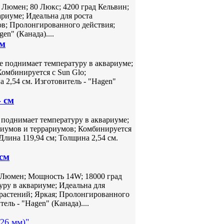
 Люмен; 80 Люкс; 4200 град Кельвин;
риуме; Идеальна для роста
ов; Пролонгированного действия;
en" (Канада)....
см
е поднимает температуру в аквариуме;
Комбинируется с Sun Glo;
 2,54 см. Изготовитель - "Hagen"
4 см
 поднимает температуру в аквариуме;
риумов и террариумов; Комбинируется
Длина 119,94 см; Толщина 2,54 см.
 см
0 Люмен; Мощность 14W; 18000 град
уру в аквариуме; Идеальна для
т растений; Яркая; Пролонгированного
ель - "Hagen" (Канада)....
26 мм)"