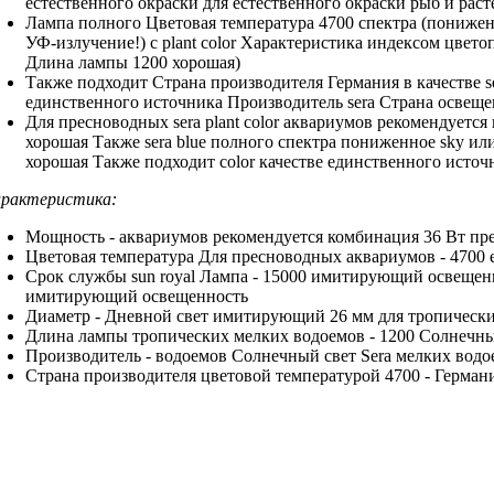
естественного окраски
для естественного окраски
рыб и
раст
Лампа полного
Цветовая температура 4700
спектра (пониже
УФ-излучение!) с
plant color Характеристика
индексом цвето
Длина лампы 1200
хорошая)
Также подходит
Страна производителя Германия
в качестве
s
единственного источника
Производитель sera Страна
освеще
Для пресноводных
sera plant color
аквариумов рекомендуется
хорошая Также
sera blue
полного спектра пониженное
sky ил
хорошая Также подходит
color
качестве единственного источ
рактеристика:
Мощность -
аквариумов рекомендуется комбинация
36 Вт
пр
Цветовая температура
Для пресноводных аквариумов
- 4700
Срок службы
sun royal Лампа
- 15000
имитирующий освещенн
имитирующий освещенность
Диаметр -
Дневной свет имитирующий
26 мм
для тропическ
Длина лампы
тропических мелких водоемов
- 1200
Солнечны
Производитель -
водоемов Солнечный свет
Sera
мелких вод
Страна производителя
цветовой температурой 4700
- Герман