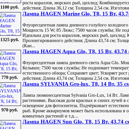
роста кораллов, морских рыб, цихлид; Комбинируетс
1100 руб.
действия; Длина 36,12 см; Толщина 2,54 см. Изготовит
Лампа HAGEN Marine Glo, T8, 15 Вт, 43.7
Флуоресцентная лампа дневного голубого холодного 
Мощность 15 W; 85 Люкс; 7500 часов службы; Не под
Идеальна для роста кораллов, морских рыб, цихлид; К
1325 руб.
Пролонгированного действия; Длина 43,74 см; Толщин
(Кан...
Лампа HAGEN Aqua Glo, T8, 15 Вт, 43.74
Флуоресцентная лампа дневного света Aqua Glo. Мо
Кельвин; 7500 часов службы; Не поднимает температ
естественного обзора; Cохраняет цвет; Ускоряет рос
770 руб.
действия; Длина 43,74 см; Толщина 2,54 см. Изготовит
Лампа SYLVANIA Gro-lux, T8, 14 Вт, 35 с
Лампа люминесцентная Sylvania Gro-Lux, 14 Вт. Лам
растениями. Высокая доля красных и синих лучей в 
освещение для фотосинтеза. Подчёркивает естествен
970 руб.
рыб. Кроме аквариумов может быть использована в о
комнатных растений и т.д....
Лампа HAGEN Sun Glo, T8, 15 Вт, 43.74 с