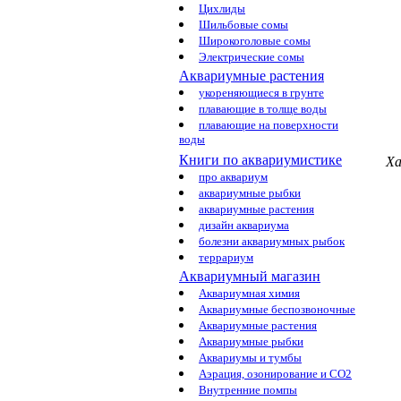
Цихлиды
Шильбовые сомы
Широкоголовые сомы
Электрические сомы
Аквариумные растения
укореняющиеся в грунте
плавающие в толще воды
плавающие на поверхности
воды
Книги по аквариумистике
Ха
про аквариум
аквариумные рыбки
аквариумные растения
дизайн аквариума
болезни аквариумных рыбок
террариум
Аквариумный магазин
Аквариумная химия
Аквариумные беспозвоночные
Аквариумные растения
Аквариумные рыбки
Аквариумы и тумбы
Аэрация, озонирование и CO2
Внутренние помпы