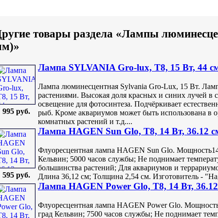
ругие товары раздела «Лампы люминесце
мм)»
Лампа SYLVANIA Gro-lux, T8, 15 Вт, 44 с
Лампа люминесцентная Sylvania Gro-Lux, 15 Вт. Лам
растениями. Высокая доля красных и синих лучей в 
освещение для фотосинтеза. Подчёркивает естествен
995 руб.
рыб. Кроме аквариумов может быть использована в о
комнатных растений и т.д....
Лампа HAGEN Sun Glo, T8, 14 Вт, 36.12 с
Флуоресцентная лампа HAGEN Sun Glo. Мощность14W
Кельвин; 5000 часов службы; Не поднимает температу
большинства растений; Для аквариумов и террариум
595 руб.
Длина 36,12 см; Толщина 2,54 см. Изготовитель - "Hag
Лампа HAGEN Power Glo, T8, 14 Вт, 36.12
Флуоресцентная лампа HAGEN Power Glo. Мощность 
град Кельвин; 7500 часов службы; Не поднимает темп