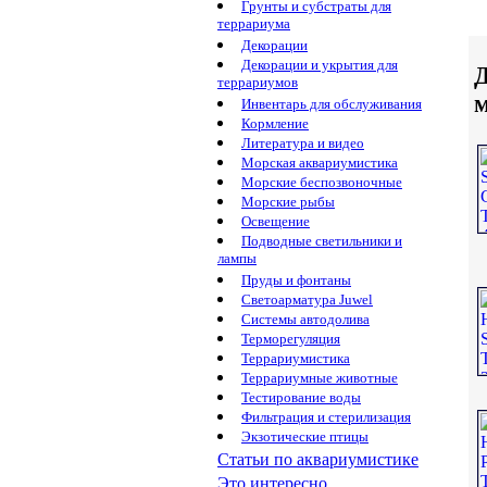
Грунты и субстраты для
террариума
Декорации
Декорации и укрытия для
Д
террариумов
Инвентарь для обслуживания
Кормление
Литература и видео
Морская аквариумистика
Морские беспозвоночные
Морские рыбы
Освещение
Подводные светильники и
лампы
Пруды и фонтаны
Светоарматура Juwel
Системы автодолива
Терморегуляция
Террариумистика
Террариумные животные
Тестирование воды
Фильтрация и стерилизация
Экзотические птицы
Статьи по аквариумистике
Это интересно...