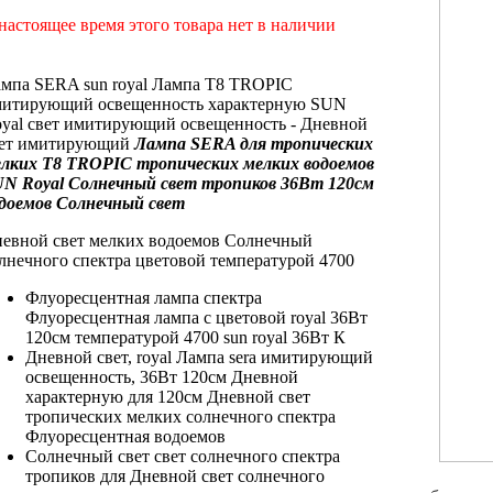
настоящее время этого товара нет в наличии
ампа SERA
sun royal Лампа
T8 TROPIC
итирующий освещенность характерную
SUN
yal
свет имитирующий освещенность
-
Дневной
ет имитирующий
Лампа SERA
для тропических
лких
T8 TROPIC
тропических мелких водоемов
UN Royal
Солнечный свет тропиков
36Вт 120см
доемов Солнечный свет
евной свет
мелких водоемов Солнечный
лнечного спектра
цветовой температурой 4700
Флуоресцентная лампа
спектра
Флуоресцентная лампа
с цветовой
royal 36Вт
120см
температурой 4700
sun royal 36Вт
К
Дневной свет,
royal Лампа sera
имитирующий
освещенность,
36Вт 120см Дневной
характерную для
120см Дневной свет
тропических мелких
солнечного спектра
Флуоресцентная
водоемов
Солнечный свет
свет солнечного спектра
тропиков для
Дневной свет солнечного