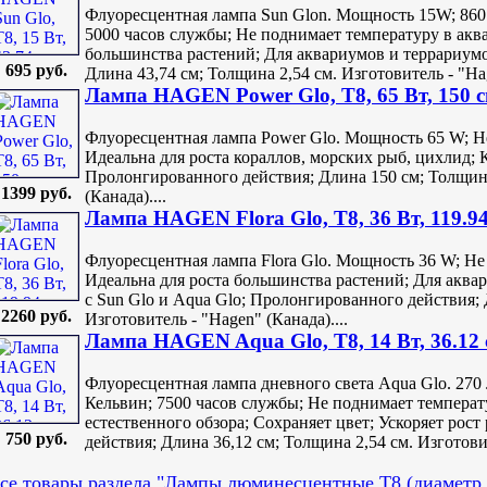
Флуоресцентная лампа Sun Glon. Мощность 15W; 860
5000 часов службы; Не поднимает температуру в аква
большинства растений; Для аквариумов и террариум
695 руб.
Длина 43,74 см; Толщина 2,54 см. Изготовитель - "Hag
Лампа HAGEN Power Glo, T8, 65 Вт, 150 
Флуоресцентная лампа Power Glo. Мощность 65 W; Н
Идеальна для роста кораллов, морских рыб, цихлид; 
Пролонгированного действия; Длина 150 см; Толщина
1399 руб.
(Канада)....
Лампа HAGEN Flora Glo, T8, 36 Вт, 119.9
Флуоресцентная лампа Flora Glo. Мощность 36 W; Не
Идеальна для роста большинства растений; Для аква
с Sun Glo и Aqua Glo; Пролонгированного действия; 
2260 руб.
Изготовитель - "Hagen" (Канада)....
Лампа HAGEN Aqua Glo, T8, 14 Вт, 36.12
Флуоресцентная лампа дневного света Aqua Glo. 27
Кельвин; 7500 часов службы; Не поднимает температ
естественного обзора; Cохраняет цвет; Ускоряет рос
750 руб.
действия; Длина 36,12 см; Толщина 2,54 см. Изготовит
се товары раздела "Лампы люминесцентные T8 (диаметр 