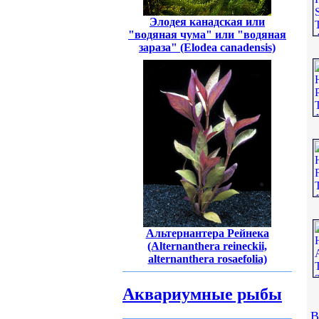
Элодея канадская или
"водяная чума" или "водяная
зараза" (Elodea canadensis)
Альтернантера Рейнека
(Alternanthera reineckii,
alternanthera rosaefolia)
Аквариумные рыбы
В