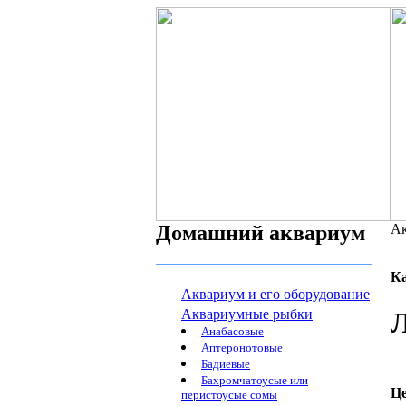
Домашний аквариум
Ак
К
Аквариум и его оборудование
Аквариумные рыбки
Л
Анабасовые
Аптеронотовые
Бадиевые
Бахромчатоусые или
Ц
перистоусые сомы