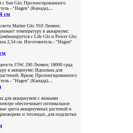
я с Sun Glo; Пролонгированного
ель - "Hagen" (Канада)....
4 см
света Marine Glo. 910 Люмен;
нимает температуру в аквариуме;
омбинируется с Life Glo и Power Glo;
а 2,54 см. Изготовитель - "Hagen"
 см
щность 15W; 290 Люмен; 18000 град
уру в аквариуме; Идеальна для
т растений; Яркая; Пролонгированного
ель - "Hagen" (Канада)....
м
па для аквариумов с живыми
спектре обеспечивает оптимальное
ные цвета аквариумных растений и
ранжереях и теплицах, для подсветки
м