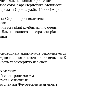
ений Лампа полного
растений
нное
color Характеристика Мощность
передачи
Срок службы 15000
1А (очень
era Страна производителя
ния
или sera plant
комбинация с
очень
и
Лампа полного спектра
sera plant
ника
есноводных аквариумов рекомендуется
единственного источника освещения
К
ость характерную
час
свет
их мелких
й свет тропиков
мм
оемов Солнечный
ия
спектра Флуоресцентная лампа