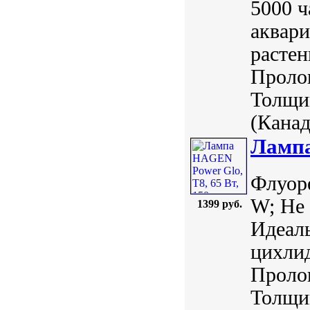
5000 ч
аквари
растен
Пролон
Толщин
(Канада
Лампа
Флуор
W; Не 
1399 руб.
Идеаль
цихлид
Пролон
Толщин