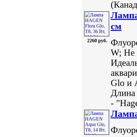
(Канада
Лампа
см
Флуоре
2260 руб.
W; Не 
Идеаль
аквари
Glo и 
Длина 
- "Hage
Лампа
Флуоре