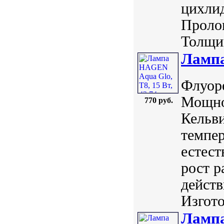
цихлид
Пролон
Толщин
Лампа
Флуоре
Мощно
770 руб.
Кельви
темпер
естест
рост р
действ
Изгото
Лампа