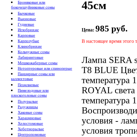
45см
Броняковые или
бокочешуйниковые сомы
Бычковые
Вьюновые
Гудиевые
985 руб.
Цена:
Иглобрюхие
Карповые
В настоящее время этого 
Карпозубые
Клинобрюхие
Кольчужные сомы
Лампа SERA
Лабиринтовые
Мешкожаберные сомы
T8 BLUE
Цве
Нотоптеровые или спиноперые
Панцирные сомы или
температура 
каллихтовые
Пецилиевые
ROYAL
света
Пимелодовые или
плоскоголовые сомы
температура
1
Полурылые
Радужницы
Воспроизводи
Хаковые сомы
условия
- лам
Харациновые
Хелостомовые
условия троп
Хоботнорылые
Центропомовые