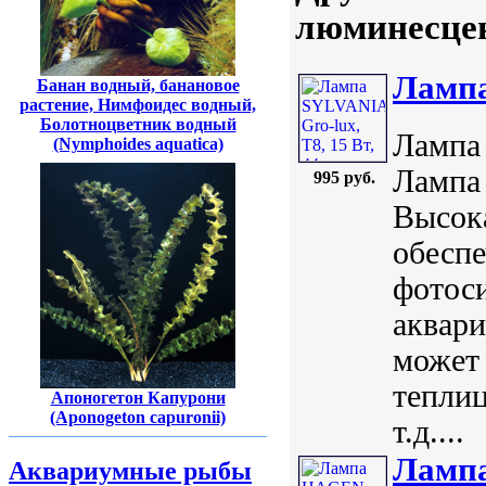
люминесцен
Лампа
Банан водный, банановое
растение, Нимфоидес водный,
Болотноцветник водный
Лампа 
(Nymphoides aquatica)
Лампа
995 руб.
Высока
обеспе
фотоси
аквари
может 
теплиц
Апоногетон Капурони
(Aponogeton capuronii)
т.д....
Лампа
Аквариумные рыбы