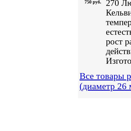
270 Л
750 руб.
Кельви
темпер
естест
рост р
действ
Изгото
Все товары 
(диаметр 26 