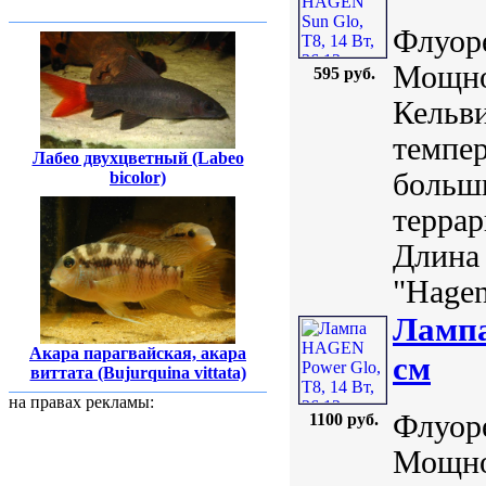
Флуор
Мощно
595 руб.
Кельви
темпер
Лабео двухцветный (Labeo
больши
bicolor)
террар
Длина 
"Hagen
Лампа
Акара парагвайская, акара
см
виттата (Bujurquina vittata)
на правах рекламы:
Флуор
1100 руб.
Мощно