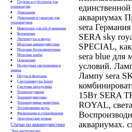
Грунты и субстраты для
единственно
террариума
Декорации
аквариумах П
Декорации и укрытия для
террариумов
sera Германия
Инвентарь для обслуживания
Кормление
SERA
sky roy
Литература и видео
SPECIAL, ка
Морская аквариумистика
Морские беспозвоночные
sera blue
для 
Морские рыбы
Освещение
условий. Лам
Подводные светильники и
лампы
Лампу sera
SK
Пруды и фонтаны
Светоарматура Juwel
комбинирова
Системы автодолива
Терморегуляция
15Вт
SERA T
Террариумистика
ROYAL,
свет
Террариумные животные
Тестирование воды
Воспроизводи
Фильтрация и стерилизация
Экзотические птицы
аквариумах.
с
Статьи по аквариумистике
Это интересно...