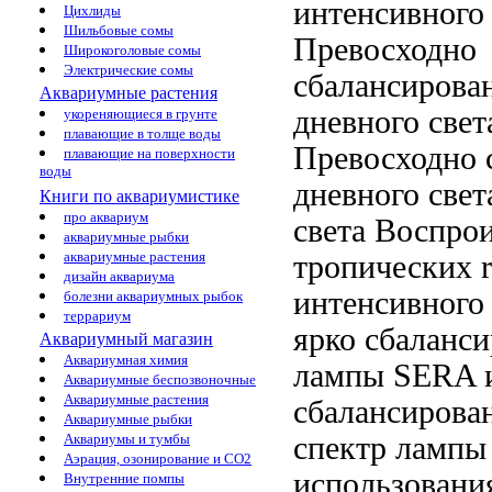
интенсивного 
Цихлиды
Шильбовые сомы
Превосходно
Широкоголовые сомы
Электрические сомы
сбалансирова
Аквариумные растения
дневного свет
укореняющиеся в грунте
плавающие в толще воды
Превосходно 
плавающие на поверхности
воды
дневного свет
Книги по аквариумистике
про аквариум
света
Воспрои
аквариумные рыбки
аквариумные растения
тропических
дизайн аквариума
интенсивного
болезни аквариумных рыбок
террариум
ярко
сбаланси
Аквариумный магазин
Аквариумная химия
лампы SERA
Аквариумные беспозвоночные
Аквариумные растения
сбалансирова
Аквариумные рыбки
спектр лампы 
Аквариумы и тумбы
Аэрация, озонирование и CO2
использовани
Внутренние помпы