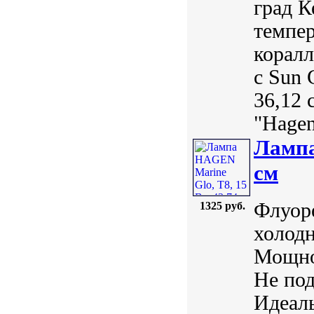
град К
темпер
коралл
с Sun 
36,12 
"Hagen
Лампа
см
Флуоре
1325 руб.
холодн
Мощнос
Не под
Идеаль