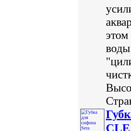
усил
аква
этом
воды
"цил
чист
Высо
Стра
Губк
CLE