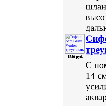
шланг
высо
даль
Сифо
треу
1540 руб.
С по
14 с
усил
аква