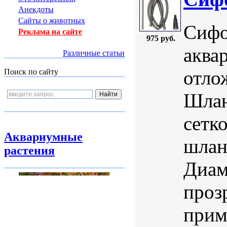
Анекдоты
Сайты о животных
Сифо
Реклама на сайте
975 руб.
аква
Различные статьи
отло
Поиск по сайту
Шлан
сетк
Аквариумные
шлан
растения
Диам
проз
прим