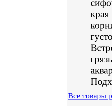
сифо
края
корн
густ
Встр
гряз
аквар
Подх
Все товары 