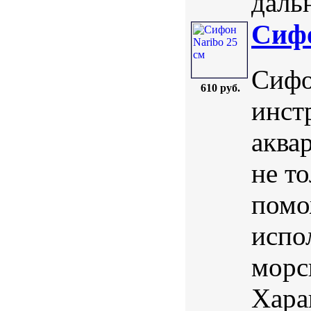
даль
Сифо
Сифо
610 руб.
инст
аква
не то
помо
испо
морс
Хара