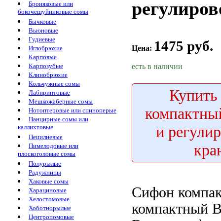
регулиро
Броняковые или
бокочешуйниковые сомы
Бычковые
Вьюновые
Гудиевые
1475 руб.
Цена:
Иглобрюхие
Карповые
есть в наличии
Карпозубые
Клинобрюхие
Кольчужные сомы
Купить
Лабиринтовые
Мешкожаберные сомы
компактны
Нотоптеровые или спиноперые
Панцирные сомы или
и регули
каллихтовые
Пецилиевые
кра
Пимелодовые или
плоскоголовые сомы
Полурылые
Радужницы
Хаковые сомы
Сифон компа
Харациновые
Хелостомовые
компактный В
Хоботнорылые
Центропомовые