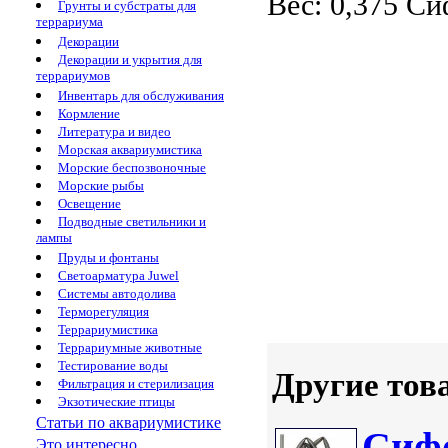
Вес: 0,375
Си
Грунты и субстраты для
террариума
Декорации
Декорации и укрытия для
террариумов
Инвентарь для обслуживания
Кормление
Литература и видео
Морская аквариумистика
Морские беспозвоночные
Морские рыбы
Освещение
Подводные светильники и
лампы
Пруды и фонтаны
Светоарматура Juwel
Системы автодолива
Терморегуляция
Террариумистика
Террариумные животные
Тестирование воды
Другие тов
Фильтрация и стерилизация
Экзотические птицы
Статьи по аквариумистике
Сиф
Это интересно...