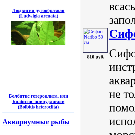
всас
Людвигия дугообразная
запол
(Ludwigia arcuata)
Сифо
Сифо
810 руб.
инст
аква
не то
Болбитис гетероклита, или
Болбитис причудливый
помо
(Bolbitis heteroclita)
испо
Аквариумные рыбы
морс