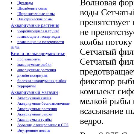
Волновая фо
Цихлиды
Шильбовые сомы
воды Сетчаты
Широкоголовые сомы
Электрические сомы
препятствует
Аквариумные растения
не препятств
укореняющиеся в грунте
плавающие в толще воды
колбы
потоку
плавающие на поверхности
воды
Сетчатый фи
Книги по аквариумистике
Сетчатый фил
про аквариум
аквариумные рыбки
предотвращае
аквариумные растения
дизайн аквариума
фиксатор
рыб
болезни аквариумных рыбок
террариум
комплект сиф
Аквариумный магазин
Аквариумная химия
мелкой рыбы
Аквариумные беспозвоночные
всасывание
шл
Аквариумные растения
Аквариумные рыбки
ведро.
Аквариумы и тумбы
Аэрация, озонирование и CO2
Внутренние помпы