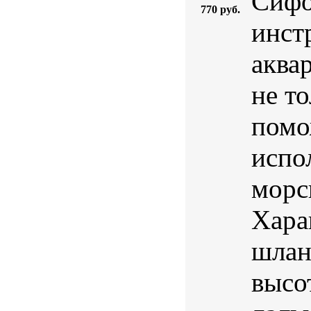
Сифо
770 руб.
инст
аква
не то
помо
испо
морс
Хара
шланг
высо