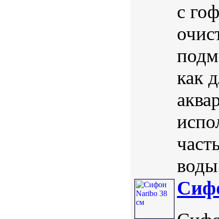
с го
очис
подм
как 
аква
испо
част
воды.
Сифо