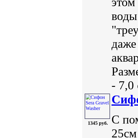
этом
воды
"тре
даже
аква
Разм
- 7,0
Сифо
С по
1345 руб.
25см