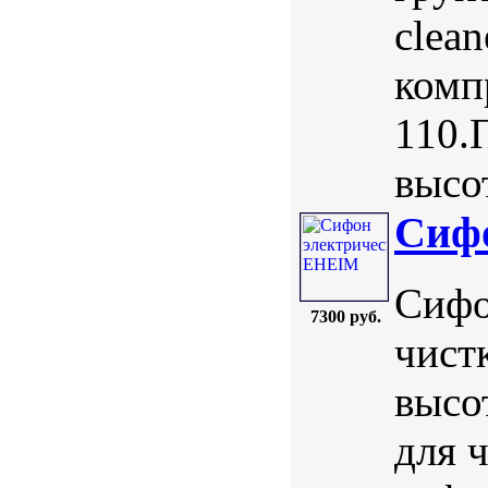
clea
компр
110.
высот
Сиф
Сифо
7300 руб.
чист
высо
для 