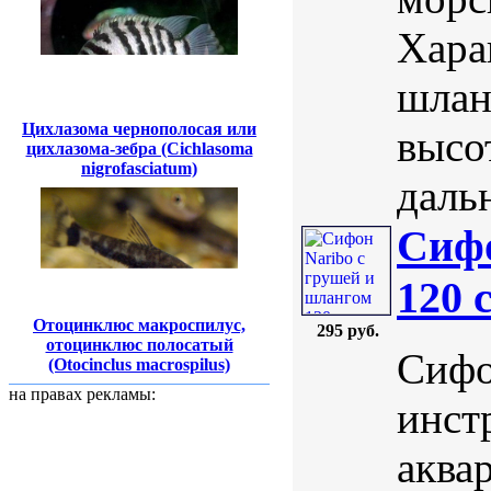
Хара
шланг
Цихлазома чернополосая или
высо
цихлазома-зебра (Cichlasoma
nigrofasciatum)
дальн
Сифо
120 
Отоцинклюс макроспилус,
295 руб.
отоцинклюс полосатый
Сифо
(Otocinclus macrospilus)
на правах рекламы:
инст
аква