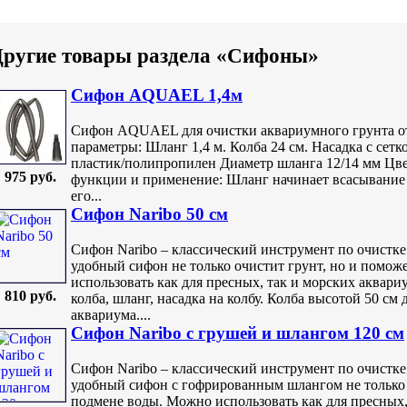
Другие товары раздела «Сифоны»
Сифон AQUAEL 1,4м
Сифон AQUAEL для очистки аквариумного грунта от
параметры: Шланг 1,4 м. Колба 24 см. Насадка с сетк
пластик/полипропилен Диаметр шланга 12/14 мм Цв
975 руб.
функции и применение: Шланг начинает всасывание 
его...
Сифон Naribo 50 см
Сифон Naribo – классический инструмент по очистке
удобный сифон не только очистит грунт, но и помо
использовать как для пресных, так и морских аквари
810 руб.
колба, шланг, насадка на колбу. Колба высотой 50 см
аквариума....
Сифон Naribo с грушей и шлангом 120 см
Сифон Naribo – классический инструмент по очистке
удобный сифон с гофрированным шлангом не только 
подмене воды. Можно использовать как для пресных,