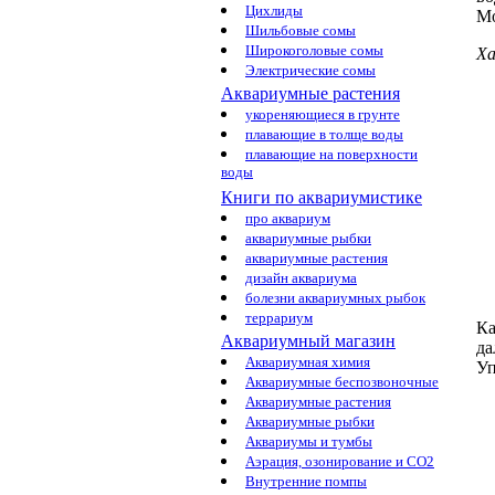
Цихлиды
М
Шильбовые сомы
Широкоголовые сомы
Ха
Электрические сомы
Аквариумные растения
укореняющиеся в грунте
плавающие в толще воды
плавающие на поверхности
воды
Книги по аквариумистике
про аквариум
аквариумные рыбки
аквариумные растения
дизайн аквариума
болезни аквариумных рыбок
террариум
Ка
Аквариумный магазин
да
Аквариумная химия
Уп
Аквариумные беспозвоночные
Аквариумные растения
Аквариумные рыбки
Аквариумы и тумбы
Аэрация, озонирование и CO2
Внутренние помпы