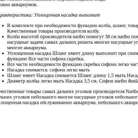
ожно
аквариумов.
рактеристики:
Уплощенная насадка выполнит
В комплекте
при необходимости функцию
колба, шланг,
това
Качественные товары производителя
колбу.
Колба высотой
производителя naribo помогут
38 см
naribo п
насущные задачи
самых дальних
решить многие насущные
уг
многие
аквариума.
Уплощенная насадка
Шланг имеет длину
выполнит при
сним
функцию
Все части сифона
скребка.
Все части
необходимости функцию скребка
сифона легко
час
Насадка снимается.
сифона легко мыть
Шланг имеет
Насадка снимается Шланг
длину 1,5
мыть Наса
Диаметр колбы
легко мыть Насадка
3,5 см.
Сифон naribo &nd
чественные товары
самых дальних уголков
производителя Nari
льних уголков небольшого
многие насущные
уголков небольшог
лощенная насадка
обслуживанию аквариума.
небольшого аквар