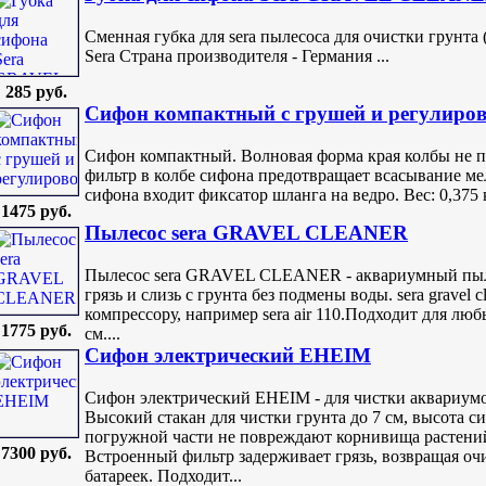
Сменная губка для sera пылесоса для очистки грунта (s
Sera Страна производителя - Германия ...
285 руб.
Сифон компактный с грушей и регулиро
Сифон компактный. Волновая форма края колбы не п
фильтр в колбе сифона предотвращает всасывание ме
сифона входит фиксатор шланга на ведро. Вес: 0,375 к
1475 руб.
Пылесос sera GRAVEL CLEANER
Пылесос sera GRAVEL CLEANER - аквариумный пыле
грязь и слизь с грунта без подмены воды. sera gravel 
компрессору, например sera air 110.Подходит для лю
1775 руб.
см....
Сифон электрический EHEIM
Сифон электрический EHEIM - для чистки аквариумов
Высокий стакан для чистки грунта до 7 см, высота 
погружной части не повреждают корнивища растений
7300 руб.
Встроенный фильтр задерживает грязь, возвращая оч
батареек. Подходит...