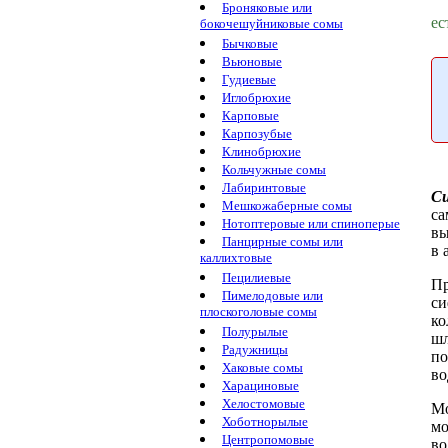
Броняковые или
ес
бокочешуйниковые сомы
Бычковые
Вьюновые
Гудиевые
Иглобрюхие
Карповые
Карпозубые
Клинобрюхие
Кольчужные сомы
Лабиринтовые
Си
Мешкожаберные сомы
са
Нотоптеровые или спиноперые
вы
Панцирные сомы или
в 
каллихтовые
Пецилиевые
Пр
Пимелодовые или
с
плоскоголовые сомы
ко
Полурылые
ш
Радужницы
п
Хаковые сомы
в
Харациновые
Хелостомовые
Мо
Хоботнорылые
мо
Центропомовые
во