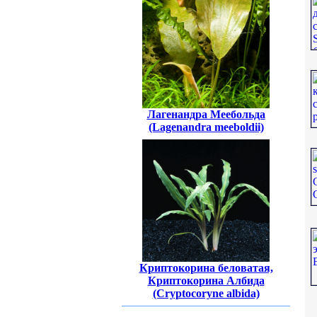
Лагенандра Меебольда
(Lagenandra meeboldii)
Криптокорина беловатая,
Криптокорина Албида
(Cryptocoryne albida)