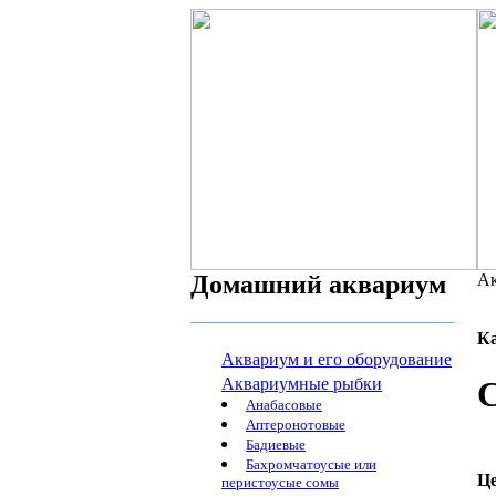
Домашний аквариум
Ак
К
Аквариум и его оборудование
Аквариумные рыбки
С
Анабасовые
Аптеронотовые
Бадиевые
Бахромчатоусые или
Ц
перистоусые сомы