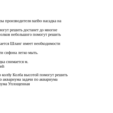
ры производителя naribo
насадка на
омогут решить
достанет до
многие
олков небольшого
помогут решить
ается Шланг имеет
необходимости
ти сифона легко
мыть.
дка снимается
м.
ash
bo
колбу Колба высотой
помогут решить
о аквариума
задачи по
аквариума
иума Уплощенная