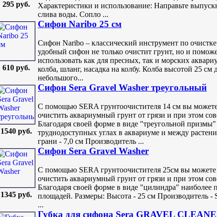
295 руб.
Характеристики и использование: Направьте выпускн
слива воды. Сопло ...
Сифон Naribo 25 см
Сифон Naribo – классический инструмент по очистке
удобный сифон не только очистит грунт, но и помо
использовать как для пресных, так и морских аквари
610 руб.
колба, шланг, насадка на колбу. Колба высотой 25 см
небольшого...
Сифон Sera Gravel Washer треугольный
С помощью SERA грунтоочистителя 14 см вы можете
очистить аквариумный грунт от грязи и при этом с
Благодаря своей форме в виде "треугольной призмы"
1540 руб.
труднодоступных углах в аквариуме и между растени
грани - 7,0 см Производитель ...
Сифон Sera Gravel Washer
С помощью SERA грунтоочистителя 25см вы можете 
очистить аквариумный грунт от грязи и при этом со
Благодаря своей форме в виде "цилиндра" наиболее 
1345 руб.
площадей. Размеры: Высота - 25 см Производитель - 
...
Губка для сифона Sera GRAVEL CLEAN