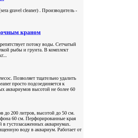
era gravel cleaner) . Производитель -
вочным краном
репятствует потоку воды. Сетчатый
лкой рыбы и грунта. В комплект
г...
сос. Позволяет тщательно удалить
cleaner просто подсоединяется к
бых аквариумов высотой не более 60
 до 200 литров, высотой до 50 см.
сифона 60 см. Перфорированные края
 в густозасаженных аквариумах.
ищенную воду в аквариум. Работает от