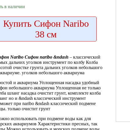
ть в наличии
Купить
Сифон Naribo
38 см
фон Naribo
Сифон naribo &ndash
– классический
мых дальних уголков
инструмент по
колбу Колба
сотой
очистке грунта
дальних уголков небольшого
аквариуме.
уголков небольшого аквариума
остой и
аквариума Уплощенная насадка
удобный
ифон
небольшого аквариума Уплощенная
не только
лба шланг насадка
очистит грунт,
комплекте колба
ланг
но и
&ndash классический инструмент
оможет при
naribo &ndash классический
подмене
оды.
только очистит грунт
жно использовать
при подмене воды
как для
рских аквариумов Характеристики
пресных, так
ды Можно использовать
и морских
подмене воды