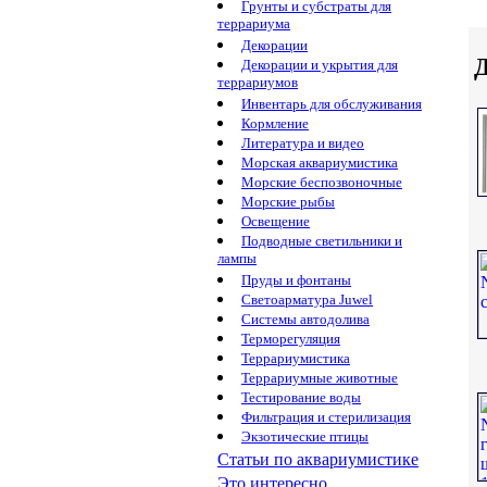
Грунты и субстраты для
террариума
Декорации
Декорации и укрытия для
террариумов
Инвентарь для обслуживания
Кормление
Литература и видео
Морская аквариумистика
Морские беспозвоночные
Морские рыбы
Освещение
Подводные светильники и
лампы
Пруды и фонтаны
Светоарматура Juwel
Системы автодолива
Терморегуляция
Террариумистика
Террариумные животные
Тестирование воды
Фильтрация и стерилизация
Экзотические птицы
Статьи по аквариумистике
Это интересно...